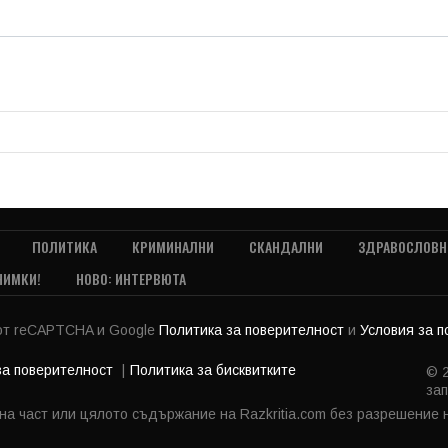
ПОЛИТИКА
КРИМИНАЛНИ
СКАНДАЛНИ
ЗДРАВОСЛОВН
НИМКИ!
НОВО: ИНТЕРВЮТА
 от reCAPTCHA и Google
Политика за поверителност
и
Условия за 
за поверителност
Политика за бисквитките
© 2
зап
 на част или цялото съдържание на Razkritia.com без разрешение