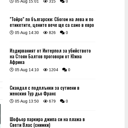
05 Aug 15:01
315
0
"Тойро" по български: Сбогом на лева и по
етикетите, цените вече ще са само в евро
05 Aug 14:30
826
0
Издирваният от Интерпол за убийството
на Стоян Балтов проговори от Южна
Африка
05 Aug 14:10
1204
0
Скандал с подплънки за сутиени в
женския Тур дьо Франс
05 Aug 13:50
679
0
Шофьор паркира джипа си на плажа в
Свети Влас (снимки)