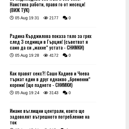
Наистина работи, правя го от месеци!
(ВИЖ ТУК)
05 Aug 19:31
2177
0
Радина Кърджилова показа тяло за грях
след 3 седмици в Гърция! (съветват я
само да си „махне“ устата - СНИМКИ)
05 Aug 19:28
4172
0
Как правят секс?! Сашо Кадиев и Чоева
търкат един в друг еднакво „бременни“
кореми! (ще паднете - СНИМКИ)
05 Aug 19:24
3143
0
Имаме въглищни централи, които ще
задоволят вътрешното потребление на
ток