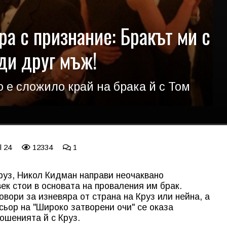
а с признание: Бракът ми с
ди друг мъж!
 е сложило край на брака й с Том
l 24
12334
1
руз, Никол Кидман направи неочаквано
век стои в основата на проваления им брак.
вори за изневяра от страна на Круз или нейна, а
сьор на "Широко затворени очи" се оказа
ошенията й с Круз.