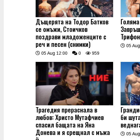
Дъщерята на Тодор Батков
Голяма 
се омъжи, Стоичков
Завръщ
поздрави младоженците с
Трифон
реч и песен (снимки)
05 Aug
05 Aug 12:00
0
959
Трагедия прераснала в
Гранди
любов: Христо Мутафчиев
би шут
спасил бащата на Яна
веднаг
Донева и я срещнал с мъжа
05 Aug
й