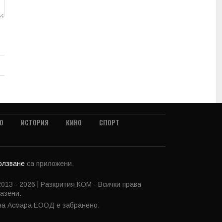
О
ИСТОРИЯ
КИНО
СПОРТ
ползване
са приложени.
013 - 2026 | Разкрития.КОМ - Всички права
азени.
 на Асмара ЕООД е забранено.