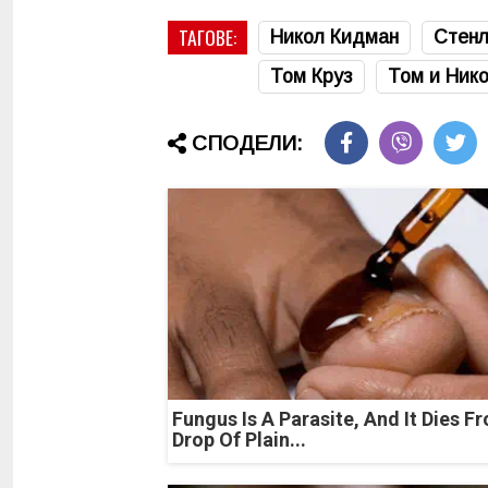
ТАГОВЕ:
Никол Кидман
Стенл
Том Круз
Том и Ник
СПОДЕЛИ:
Fungus Is A Parasite, And It Dies F
Drop Of Plain...