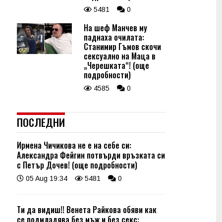
5481
0
На шеф Манчев му
паднаха очилата:
Станимир Гъмов скочи
сексуално на Маца в
„Черешката“! (още
подробности)
4585
0
ПОСЛЕДНИ
Ирмена Чичикова не е на себе си:
Александра Фейгин потвърди връзката си
с Петър Дочев! (още подробности)
05 Aug 19:34
5481
0
Ти да видиш!! Венета Райкова обяви как
се подмладява без мъж и без секс: