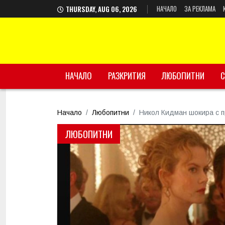
НАЧАЛО
ЗА РЕКЛАМА
THURSDAY, AUG 06, 2026
НАЧАЛО
РАЗКРИТИЯ
ЛЮБОПИТНИ
С
Начало
Любопитни
Никол Кидман шокира с п
ЛЮБОПИТНИ