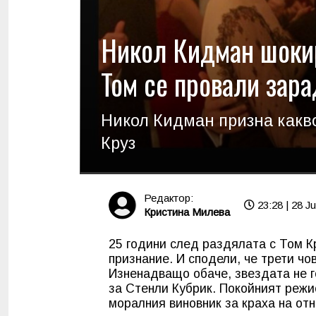
Никол Кидман шокир
Том се провали зара
Никол Кидман призна какво
Круз
Редактор:
23:28 | 28 Ju
Кристина Милева
25 години след раздялата с Том К
признание. И сподели, че трети чо
Изненадващо обаче, звездата не го
за Стенли Кубрик. Покойният режи
моралния виновник за краха на отн