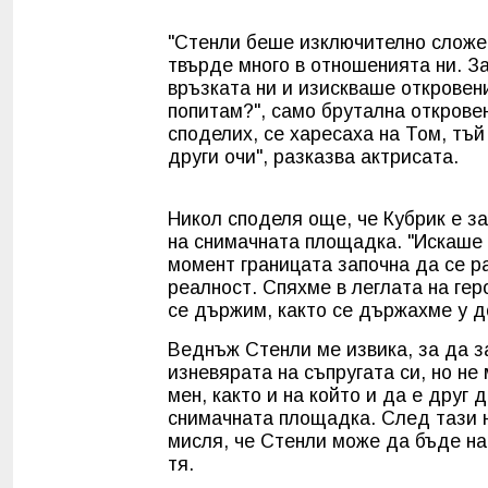
"Стенли беше изключително сложен
твърде много в отношенията ни. З
връзката ни и изискваше откровен
попитам?", само брутална откровен
споделих, се харесаха на Том, тъ
други очи", разказва актрисата.
Никол споделя още, че Кубрик е з
на снимачната площадка. "Искаше 
момент границата започна да се 
реалност. Спяхме в леглата на гер
се държим, както се държахме у д
Веднъж Стенли ме извика, за да з
изневярата на съпругата си, но не
мен, както и на който и да е друг 
снимачната площадка. След тази 
мисля, че Стенли може да бъде на
тя.