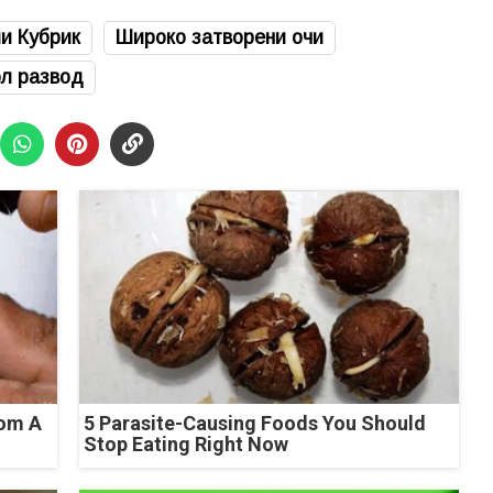
и Кубрик
Широко затворени очи
ол развод
rom A
5 Parasite-Causing Foods You Should
Stop Eating Right Now