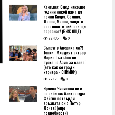
Камелия: След няколко
години никой няма да
помни Киара, Селина,
Данна, Манна, защото
сополивите тийнове ще
пораснат! (ВИЖ ОЩЕ)
22435
0
Съпруг в Америка ли?!
Топки!! Младият актьор
Марио Гълъбов се
пуска на Азис за слава!
(ето как се гради
кариера - СНИМКИ)
7217
0
Ирмена Чичикова не е
на себе си: Александра
Фейгин потвърди
връзката си с Петър
Дочев! (още
подробности)