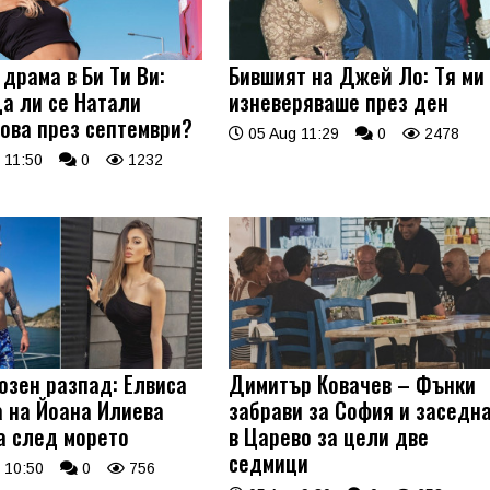
драма в Би Ти Ви:
Бившият на Джей Ло: Тя ми
а ли се Натали
изневеряваше през ден
ова през септември?
05 Aug 11:29
0
2478
 11:50
0
1232
озен разпад: Елвиса
Димитър Ковачев – Фънки
а на Йоана Илиева
забрави за София и заседн
а след морето
в Царево за цели две
седмици
 10:50
0
756