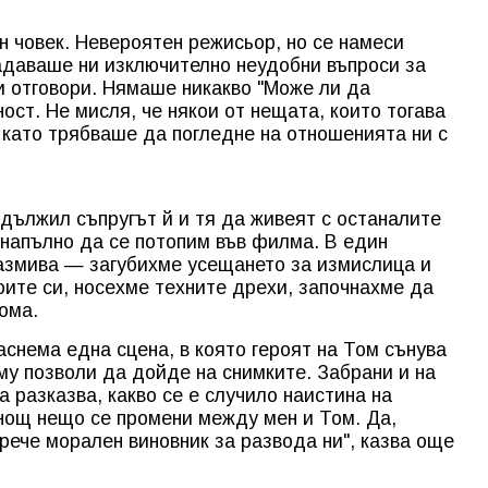
 човек. Невероятен режисьор, но се намеси
адаваше ни изключително неудобни въпроси за
и отговори. Нямаше никакво "Може ли да
ост. Не мисля, че някои от нещата, които тогава
й като трябваше да погледне на отношенията ни с
адължил съпругът й и тя да живеят с останалите
напълно да се потопим във филма. В един
размива — загубихме усещането за измислица и
оите си, носехме техните дрехи, започнахме да
ома.
аснема една сцена, в която героят на Том сънува
 му позволи да дойде на снимките. Забрани и на
да разказва, какво се е случило наистина на
нощ нещо се промени между мен и Том. Да,
рече морален виновник за развода ни", казва още