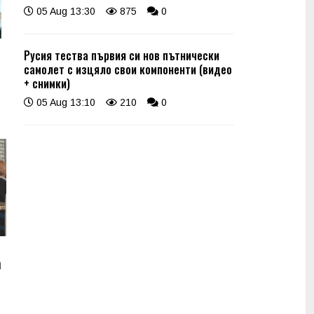
05 Aug 13:30
875
0
Русия тества първия си нов пътнически
самолет с изцяло свои компоненти (видео
+ снимки)
05 Aug 13:10
210
0
а