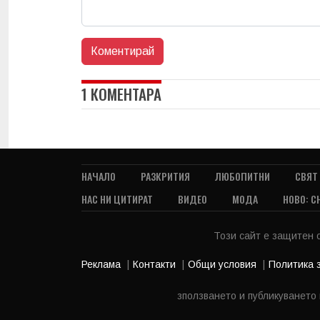
1 КОМЕНТАРА
НАЧАЛО
РАЗКРИТИЯ
ЛЮБОПИТНИ
СВЯТ
НАС НИ ЦИТИРАТ
ВИДЕО
МОДА
НОВО: С
Този сайт е защитен
Реклама
Контакти
Общи условия
Политика 
зползването и публикуването