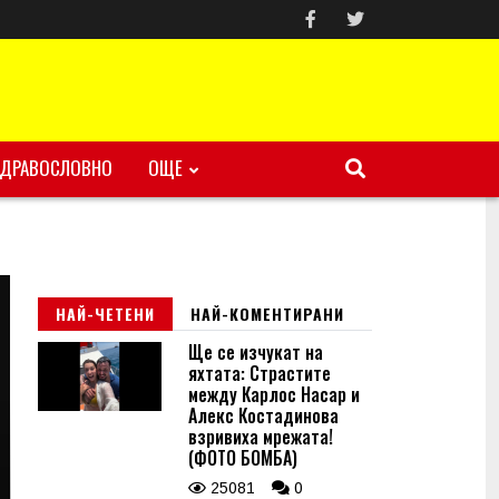
ЗДРАВОСЛОВНО
ОЩЕ
НАЙ-ЧЕТЕНИ
НАЙ-КОМЕНТИРАНИ
Ще се изчукат на
яхтата: Страстите
между Карлос Насар и
Алекс Костадинова
взривиха мрежата!
(ФОТО БОМБА)
25081
0