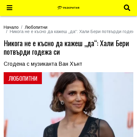
Начало
Любопитни
Никога не е късно да кажеш „да“: Хали Бери потвърди годежа
Никога не е късно да кажеш „да“: Хали Бери
потвърди годежа си
Сгодена с музиканта Ван Хънт
ЛЮБОПИТНИ