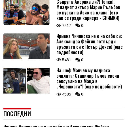
Съпруг в Америка ли?! Топки!!
Младият актьор Марио Гълъбов
се пуска на Азис за слава! (ето
как се гради кариера - СНИМКИ)
7217
0
Ирмена Чичикова не е на себе си:
Александра Фейгин потвърди
връзката си с Петър Дочев! (още
подробности)
5481
0
На шеф Манчев му паднаха
очилата: Станимир Гъмов скочи
сексуално на Маца в
„Черешката“! (още подробности)
4585
0
ПОСЛЕДНИ
Ирмена Чичикова не е на себе си: Александра Фейгин