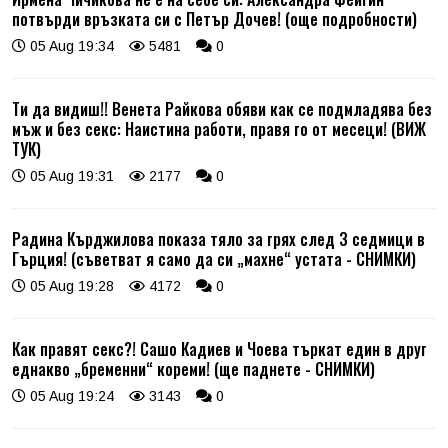
потвърди връзката си с Петър Дочев! (още подробности)
05 Aug 19:34
5481
0
Ти да видиш!! Венета Райкова обяви как се подмладява без
мъж и без секс: Наистина работи, правя го от месеци! (ВИЖ
ТУК)
05 Aug 19:31
2177
0
Радина Кърджилова показа тяло за грях след 3 седмици в
Гърция! (съветват я само да си „махне“ устата - СНИМКИ)
05 Aug 19:28
4172
0
Как правят секс?! Сашо Кадиев и Чоева търкат един в друг
еднакво „бременни“ кореми! (ще паднете - СНИМКИ)
05 Aug 19:24
3143
0