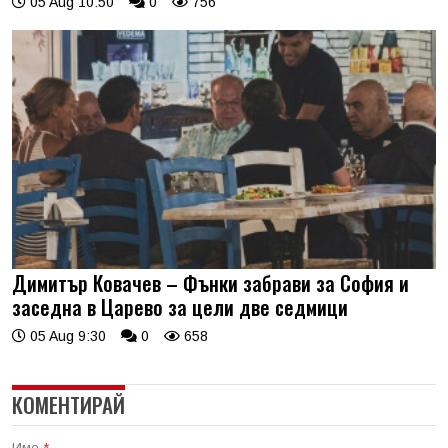
05 Aug 10:50
0
756
Димитър Ковачев – Фънки забрави за София и
заседна в Царево за цели две седмици
05 Aug 9:30
0
658
КОМЕНТИРАЙ
Име
*