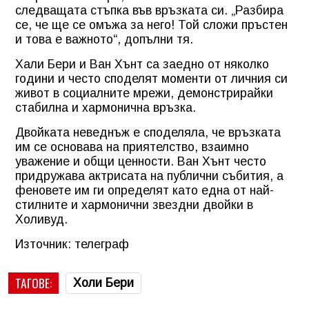
следващата стъпка във връзката си. „Разбира
се, че ще се омъжа за него! Той сложи пръстен
и това е важното“, допълни тя.
Хали Бери и Ван Хънт са заедно от няколко
години и често споделят моменти от личния си
живот в социалните мрежи, демонстрирайки
стабилна и хармонична връзка.
Двойката неведнъж е споделяла, че връзката
им се основава на приятелство, взаимно
уважение и общи ценности. Ван Хънт често
придружава актрисата на публични събития, а
феновете им ги определят като една от най-
стилните и хармонични звездни двойки в
Холивуд.
Източник: телеграф
ТАГОВЕ:
Холи Бери