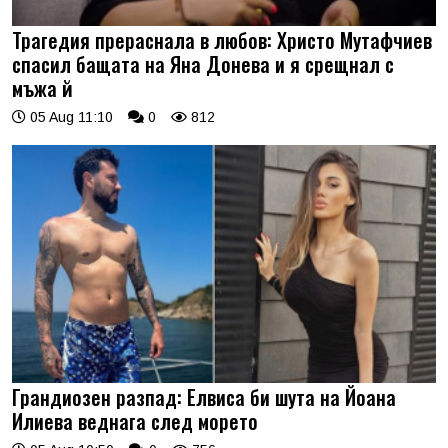
Трагедия прераснала в любов: Христо Мутафчиев
спасил бащата на Яна Донева и я срещнал с
мъжа й
05 Aug 11:10
0
812
Грандиозен разпад: Елвиса би шута на Йоана
Илиева веднага след морето