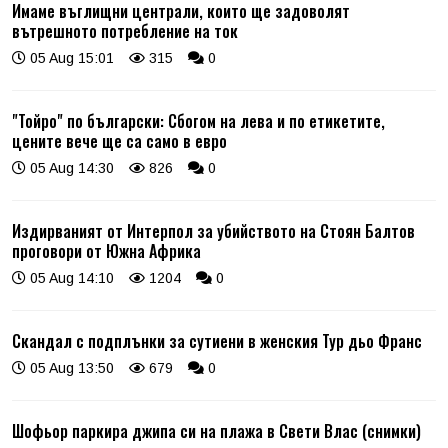
Имаме въглищни централи, които ще задоволят
вътрешното потребление на ток
05 Aug 15:01
315
0
"Тойро" по български: Сбогом на лева и по етикетите,
цените вече ще са само в евро
05 Aug 14:30
826
0
Издирваният от Интерпол за убийството на Стоян Балтов
проговори от Южна Африка
05 Aug 14:10
1204
0
Скандал с подплънки за сутиени в женския Тур дьо Франс
05 Aug 13:50
679
0
Шофьор паркира джипа си на плажа в Свети Влас (снимки)