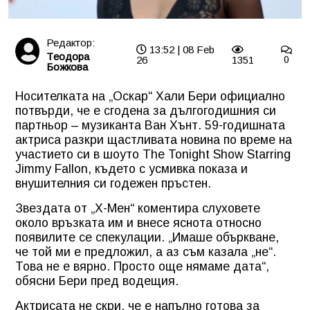
Редактор:
13:52 | 08 Feb
Tеодора
26
1351
0
Божкова
Носителката на „Оскар“ Хали Бери официално
потвърди, че е сгодена за дългогодишния си
партньор – музиканта Ван Хънт. 59-годишната
актриса разкри щастливата новина по време на
участието си в шоуто The Tonight Show Starring
Jimmy Fallon, където с усмивка показа и
внушителния си годежен пръстен.
Звездата от „Х-Мен“ коментира слуховете
около връзката им и внесе яснота относно
появилите се спекулации. „Имаше объркване,
че той ми е предложил, а аз съм казала „не“.
Това не е вярно. Просто още нямаме дата“,
обясни Бери пред водещия.
Актрисата не скри, че е напълно готова за