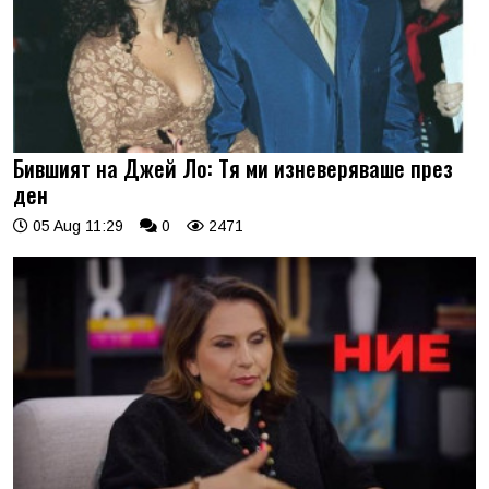
Бившият на Джей Ло: Тя ми изневеряваше през
ден
05 Aug 11:29
0
2471