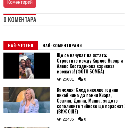
0 КОМЕНТАРА
НАЙ-ЧЕТЕНИ
НАЙ-КОМЕНТИРАНИ
Ще се изчукат на яхтата:
Страстите между Карлос Насар и
Алекс Костадинова взривиха
мрежата! (ФОТО БОМБА)
25081
0
Камелия: След няколко години
никой няма да помни Киара,
Селина, Данна, Манна, защото
сополивите тийнове ще пораснат!
(ВИЖ ОЩЕ)
22435
0