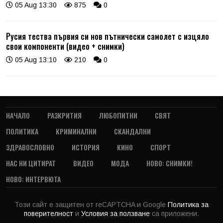
05 Aug 13:30
875
0
Русия тества първия си нов пътнически самолет с изцяло
свои компоненти (видео + снимки)
05 Aug 13:10
210
0
НАЧАЛО
РАЗКРИТИЯ
ЛЮБОПИТНИ
СВЯТ
ПОЛИТИКА
КРИМИНАЛНИ
СКАНДАЛНИ
ЗДРАВОСЛОВНО
ИСТОРИЯ
КИНО
СПОРТ
НАС НИ ЦИТИРАТ
ВИДЕО
МОДА
НОВО: СНИМКИ!
НОВО: ИНТЕРВЮТА
Този сайт е защитен от reCAPTCHA и Google
Политика за
поверителност
и
Условия за ползване
са приложени.