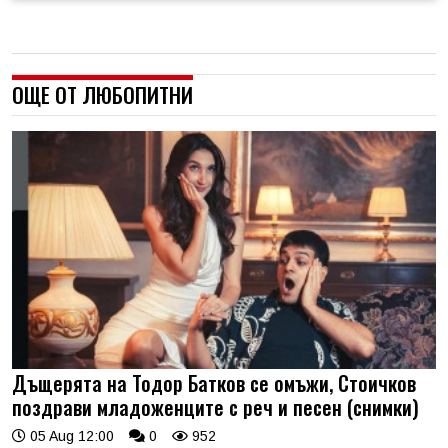
ОЩЕ ОТ ЛЮБОПИТНИ
Дъщерята на Тодор Батков се омъжи, Стоичков
поздрави младоженците с реч и песен (снимки)
05 Aug 12:00
0
952