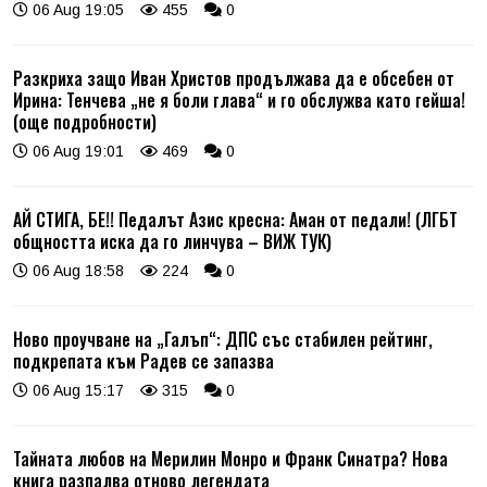
06 Aug 19:05
455
0
Разкриха защо Иван Христов продължава да е обсебен от
Ирина: Тенчева „не я боли глава“ и го обслужва като гейша!
(още подробности)
06 Aug 19:01
469
0
АЙ СТИГА, БЕ!! Педалът Азис кресна: Аман от педали! (ЛГБТ
общността иска да го линчува – ВИЖ ТУК)
06 Aug 18:58
224
0
Ново проучване на „Галъп“: ДПС със стабилен рейтинг,
подкрепата към Радев се запазва
06 Aug 15:17
315
0
Тайната любов на Мерилин Монро и Франк Синатра? Нова
книга разпалва отново легендата