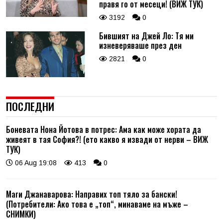
правя го от месеци! (ВИЖ ТУК)
3192
0
Бившият на Джей Ло: Тя ми
изневеряваше през ден
2821
0
ПОСЛЕДНИ
Боневата Нона Йотова в потрес: Ама как може хората да
живеят в тая София?! (ето какво я извади от нерви – ВИЖ
ТУК)
06 Aug 19:08
413
0
Маги Джанаварова: Направих топ тяло за бански!
(Потребители: Ако това е „топ“, минаваме на мъже –
СНИМКИ)