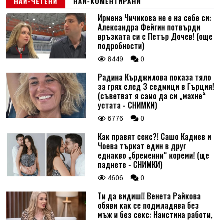
НАЙ-ЧЕТЕНИ
НАЙ-КОМЕНТИРАНИ
Ирмена Чичикова не е на себе си:
Александра Фейгин потвърди
връзката си с Петър Дочев! (още
подробности)
8449
0
Радина Кърджилова показа тяло
за грях след 3 седмици в Гърция!
(съветват я само да си „махне“
устата - СНИМКИ)
6776
0
Как правят секс?! Сашо Кадиев и
Чоева търкат един в друг
еднакво „бременни“ кореми! (ще
паднете - СНИМКИ)
4606
0
Ти да видиш!! Венета Райкова
обяви как се подмладява без
мъж и без секс: Наистина работи,