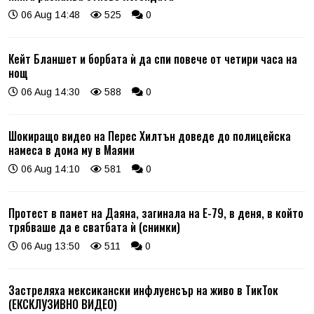
06 Aug 14:48
525
0
Кейт Бланшет и борбата ѝ да спи повече от четири часа на
нощ
06 Aug 14:30
588
0
Шокиращо видео на Перес Хилтън доведе до полицейска
намеса в дома му в Маями
06 Aug 14:10
581
0
Протест в памет на Даяна, загинала на Е-79, в деня, в който
трябваше да е сватбата ѝ (снимки)
06 Aug 13:50
511
0
Застреляха мексикански инфлуенсър на живо в ТикТок
(ЕКСКЛУЗИВНО ВИДЕО)