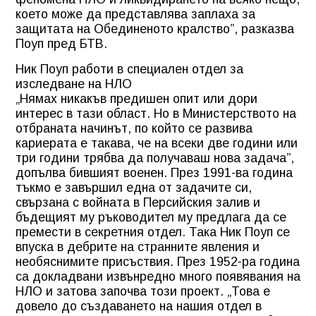
което може да представлява заплаха за
защитата на Обединеното кралство”, разказва
Поуп пред БТВ.
Ник Поуп работи в специален отдел за
изследване на НЛО
„Нямах никакъв предишен опит или дори
интерес в тази област. Но в Министерството на
отбраната начинът, по който се развива
кариерата е такава, че на всеки две години или
три години трябва да получаваш нова задача”,
допълва бившият военен. През 1991-ва година
тъкмо е завършил една от задачите си,
свързана с войната в Персийския залив и
бъдещият му ръководител му предлага да се
премести в секретния отдел. Така Ник Поуп се
впуска в дебрите на странните явления и
необяснимите присъствия. През 1952-ра година
са докладвани извънредно много появявания на
НЛО и затова започва този проект. „Това е
довело до създаването на нашия отдел в