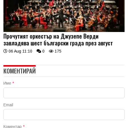
Прочутият оркестър на Джузепе Верди
завладява шест български града през август
06 Aug 11:10
0
175
КОМЕНТИРАЙ
Име
*
Email
Коментар
*