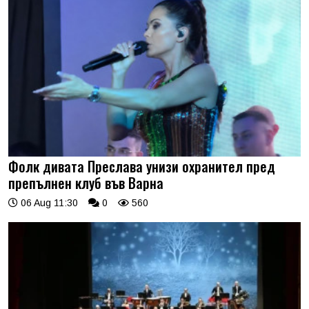
Фолк дивата Преслава унизи охранител пред
препълнен клуб във Варна
06 Aug 11:30
0
560