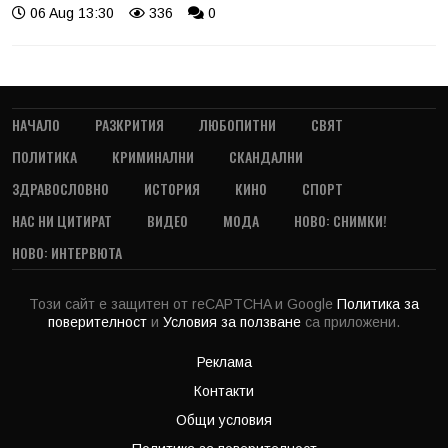
06 Aug 13:30
336
0
НАЧАЛО
РАЗКРИТИЯ
ЛЮБОПИТНИ
СВЯТ
ПОЛИТИКА
КРИМИНАЛНИ
СКАНДАЛНИ
ЗДРАВОСЛОВНО
ИСТОРИЯ
КИНО
СПОРТ
НАС НИ ЦИТИРАТ
ВИДЕО
МОДА
НОВО: СНИМКИ!
НОВО: ИНТЕРВЮТА
Този сайт е защитен от reCAPTCHA и Google
Политика за
поверителност
и
Условия за ползване
са приложени.
Реклама
Контакти
Общи условия