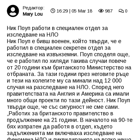
Редактор:
16:29 | 05 Mar 18
987
0
Mary Lou
Ник Поуп работи в специален отдел за
изследване на НЛО
Ник Поуп е бивш военен, който твърди, че е
работил в специален секретен отдел за
изследване на извънземни. Поуп споделя още,
че е работил по хиляди такива случаи повече
от 20 години към британското Министерство на
отбраната. За тази години през неговите ръце
и тези на колегите му са минали над 12 000
случая на разследване на НЛО. Според него
правителствата на Англия и Америка са имали
много общи проекти по тази дейност. Ник Поуп
твърди още, че със сигурност не сме сами.
„Работих за британското правителство в
продължение на 21 години. В началото на 90-те
бях изпратен да работя в отдел, където
задълженията ми включваха изследване на
феномена НЛО и ликвидирането на всяко нещо,