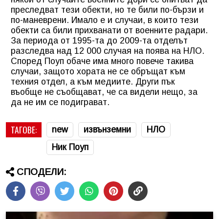
преследват тези обекти, но те били по-бързи и
по-маневрени. Имало е и случаи, в които тези
обекти са били прихванати от военните радари.
За периода от 1995-та до 2009-та отделът
разследва над 12 000 случая на поява на НЛО.
Според Поуп обаче има много повече такива
случаи, защото хората не се обръщат към
техния отдел, а към медиите. Други пък
въобще не съобщават, че са видели нещо, за
да не им се подиграват.
ТАГОВЕ:
new
извънземни
НЛО
Ник Поуп
СПОДЕЛИ: