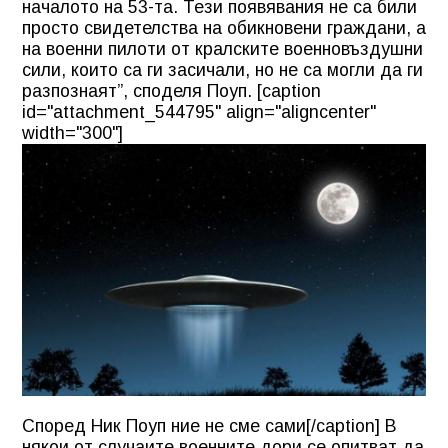
началото на 53-та. Тези появявания не са били
просто свидетелства на обикновени граждани, а
на военни пилоти от кралските военновъздушни
сили, които са ги засичали, но не са могли да ги
разпознаят”, споделя Поуп. [caption
id="attachment_544795" align="aligncenter"
width="300"]
Според Ник Поуп ние не сме сами[/caption] В
някои от случаите военните дори се опитват да