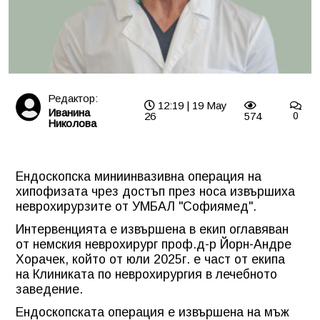
Редактор:
12:19 | 19 May
Иванина
26
574
0
Николова
Ендоскопска миниинвазивна операция на
хипофизата чрез достъп през носа извършиха
неврохирурзите от УМБАЛ "Софиямед".
Интервенцията e извършена в екип оглавяван
от немския неврохирург
проф.д-р Йорн-Андре
Хорачек
, който от юли 2025г. е част от екипа
на
Клиниката по неврохирургия в лечебното
заведение.
Ендоскопската операция е извършена на мъж