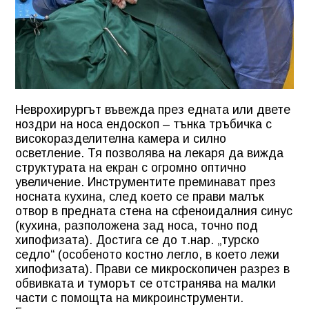
Неврохирургът въвежда през едната или двете
ноздри на носа ендоскоп – тънка тръбичка с
високоразделителна камера и силно
осветление. Тя позволява на лекаря да вижда
структурата на екран с огромно оптично
увеличение. Инструментите преминават през
носната кухина, след което се прави малък
отвор в предната стена на сфеноидалния синус
(кухина, разположена зад носа, точно под
хипофизата). Достига се до т.нар. „турско
седло“ (особеното костно легло, в което лежи
хипофизата). Прави се микроскопичен разрез в
обвивката и туморът се отстранява на малки
части с помощта на микроинструменти.