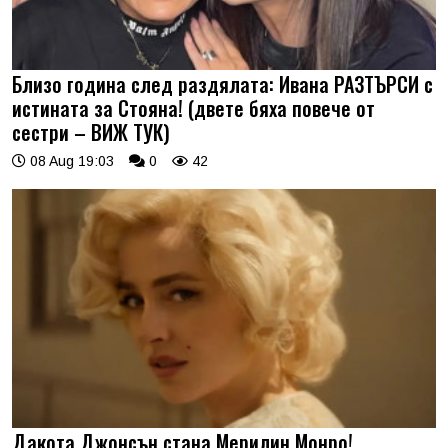
Близо година след раздялата: Ивана РАЗТЪРСИ с
истината за Стояна! (двете бяха повече от
сестри – ВИЖ ТУК)
08 Aug 19:03
0
42
Дакота Джонсън стана Мерилин Монро!