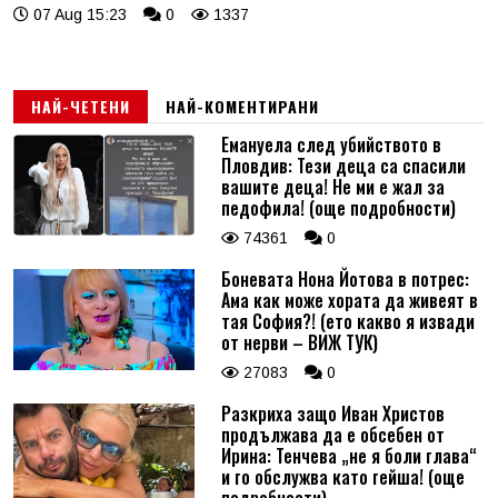
07 Aug 15:23
0
1337
НАЙ-ЧЕТЕНИ
НАЙ-КОМЕНТИРАНИ
Емануела след убийството в
Пловдив: Тези деца са спасили
вашите деца! Не ми е жал за
педофила! (още подробности)
74361
0
Боневата Нона Йотова в потрес:
Ама как може хората да живеят в
тая София?! (ето какво я извади
от нерви – ВИЖ ТУК)
27083
0
Разкриха защо Иван Христов
продължава да е обсебен от
Ирина: Тенчева „не я боли глава“
и го обслужва като гейша! (още
подробности)