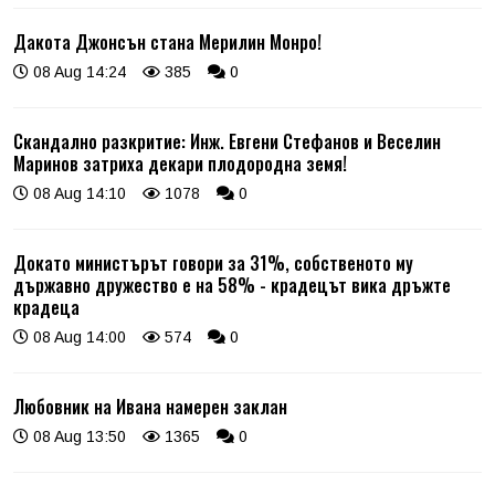
Дакота Джонсън стана Мерилин Монро!
08 Aug 14:24
385
0
Скандално разкритие: Инж. Евгени Стефанов и Веселин
Маринов затриха декари плодородна земя!
08 Aug 14:10
1078
0
Докато министърът говори за 31%, собственото му
държавно дружество е на 58% - крадецът вика дръжте
крадеца
08 Aug 14:00
574
0
Любовник на Ивана намерен заклан
08 Aug 13:50
1365
0