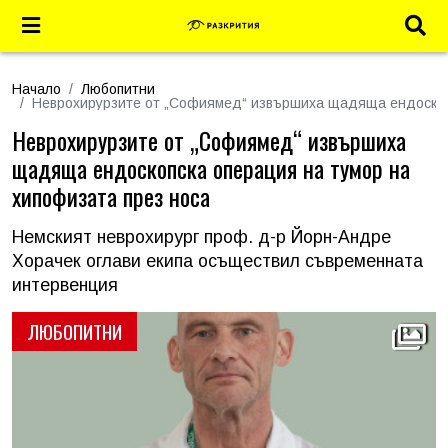
Начало
Любопитни
Неврохирурзите от „Софиямед“ извършиха щадяща ендоскопс
Неврохирурзите от „Софиямед“ извършиха
щадяща ендоскопска операция на тумор на
хипофизата през носа
Немският неврохирург проф. д-р Йорн-Андре
Хорачек оглави екипа осъществил съвременната
интервенция
ЛЮБОПИТНИ