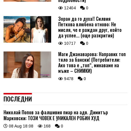
12404
0
Зоран да го духа!! Силвия
Петкова влюбена отново: Не
мисля, че е раждан друг, който
да успее... (още разкрития)
10717
0
Маги Джанаварова: Направих топ
тяло за бански! (Потребители:
Ако това е „топ“, минаваме на
мъже – СНИМКИ)
9478
0
ПОСЛЕДНИ
Николай Попов за фалшивия пиар на адв. Димитър
Марковски: ТОЗИ ЧОВЕК Е УНИКАЛЕН РОБИН ХУД
08 Aug 18:08
168
0