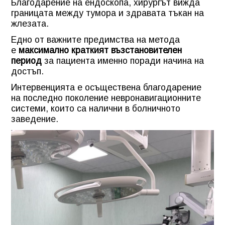
Благодарение на ендоскопа, хирургът вижда
границата между тумора и здравата тъкан на
жлезата.
Едно от важните предимства на метода
е
максимално краткият възстановителен
период
за пациента именно поради начина на
достъп.
Интервенцията е осъществена благодарение
на
последно поколение невронавигационните
системи,
които са налични в болничното
заведение.