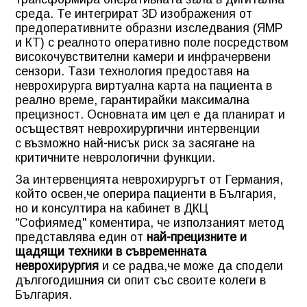
среда. Те интегрират 3D изображения от
предоперативните образни изследвания (ЯМР
и КТ) с реалното оперативно поле посредством
високочувствителни камери и инфрачервени
сензори. Тази технология предоставя на
неврохирурга виртуална карта на пациента в
реално време, гарантирайки максимална
прецизност. Основната им цел е да планират и
осъществят неврохирургични интервенции
с възможно най-нисък риск за засягане на
критичните неврологични функции.
За интервенцията неврохирургът от Германия,
който освен,че оперира пациенти в България,
но и
консултира на кабинет в ДКЦ
"Софиямед"
коментира, че използаният метод
представлява един от
най-прецизните и
щадящи техники в съвременната
неврохирургия
и се радва,че може да сподели
дългогодишния си опит със своите колеги в
България.