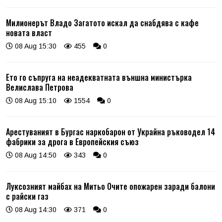
Милионерът Владо Загатото искал да снабдява с кафе
новата власт
08 Aug 15:30
455
0
Ето го съпруга на неадекватната външна министърка
Велислава Петрова
08 Aug 15:10
1554
0
Арестуваният в Бургас наркобарон от Украйна ръководел 14
фабрики за дрога в Европейския съюз
08 Aug 14:50
343
0
Луксозният майбах на Митьо Очите опожарен заради балони
с райски газ
08 Aug 14:30
371
0