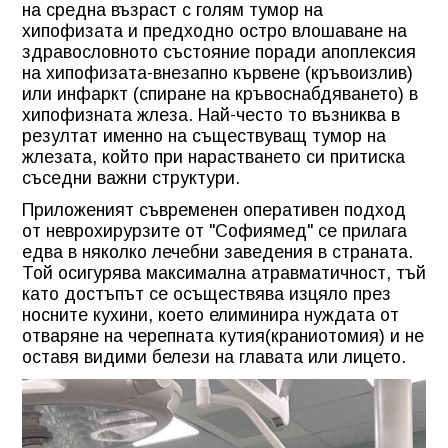
на средна възраст с голям
тумор на
хипофизата
и предходно остро влошаване на
здравословното състояние поради апоплексия
на хипофизата-внезапно кървене (кръвоизлив)
или инфаркт (спиране на кръвоснабдяването) в
хипофизната жлеза. Най-често то възниква в
резултат именно на съществуващ тумор на
жлезата, който при нарастването си притиска
съседни важни структури.
Приложеният съвременен оперативен подход
от неврохирурзите от "Софиямед" се прилага
едва в няколко лечебни заведения в страната.
Той осигурява максимална атравматичност, тъй
като достъпът се осъществява изцяло през
носните кухини, което елиминира нуждата от
отваряне на черепната кутия(краниотомия) и не
оставя видими белези на главата или лицето.