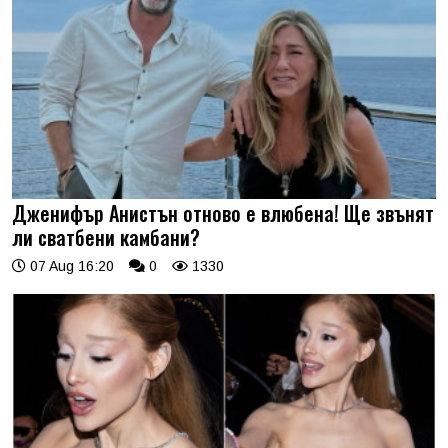
Дженифър Анистън отново е влюбена! Ще звънят
ли сватбени камбани?
07 Aug 16:20
0
1330