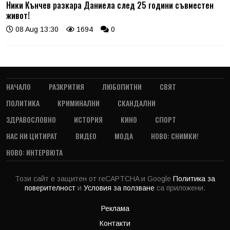
Ники Кънчев разкара Даниела след 25 години съвместен
живот!
08 Aug 13:30
1694
0
НАЧАЛО
РАЗКРИТИЯ
ЛЮБОПИТНИ
СВЯТ
ПОЛИТИКА
КРИМИНАЛНИ
СКАНДАЛНИ
ЗДРАВОСЛОВНО
ИСТОРИЯ
КИНО
СПОРТ
НАС НИ ЦИТИРАТ
ВИДЕО
МОДА
НОВО: СНИМКИ!
НОВО: ИНТЕРВЮТА
Този сайт е защитен от reCAPTCHA и Google
Политика за
поверителност
и
Условия за ползване
са приложени.
Реклама
Контакти