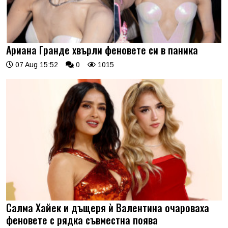
Ариана Гранде хвърли феновете си в паника
07 Aug 15:52
0
1015
Салма Хайек и дъщеря ѝ Валентина очароваха
феновете с рядка съвместна поява