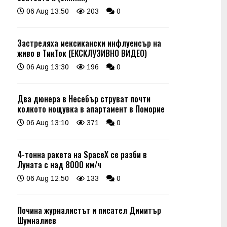
06 Aug 13:50
203
0
Застреляха мексикански инфлуенсър на
живо в ТикТок (ЕКСКЛУЗИВНО ВИДЕО)
06 Aug 13:30
196
0
Два дюнера в Несебър струват почти
колкото нощувка в апартамент в Поморие
06 Aug 13:10
371
0
4-тонна ракета на SpaceX се разби в
Луната с над 8000 км/ч
06 Aug 12:50
133
0
Почина журналистът и писател Димитър
Шумналиев