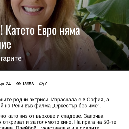
! Катето Евро няма
ние
игарите
Apr 24
13958
0
аните родни актриси. Израснала е в София, а
 й на Рени във филма „Оркестър без име”.
о като низ от върхове и спадове. Започва
 откриват и за голямото кино. На прага на 50-те
ание „Плейбой“, участвала е и в риалити