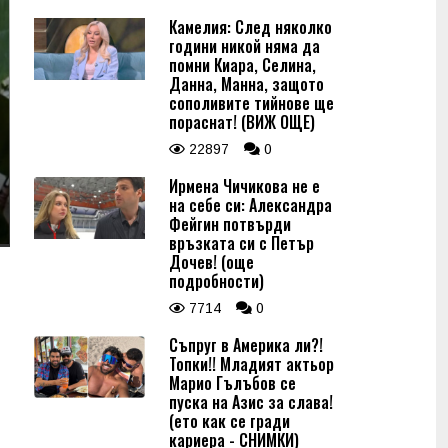
Камелия: След няколко
години никой няма да
помни Киара, Селина,
Данна, Манна, защото
сополивите тийнове ще
пораснат! (ВИЖ ОЩЕ)
22897
0
Ирмена Чичикова не е
на себе си: Александра
Фейгин потвърди
връзката си с Петър
Дочев! (още
подробности)
7714
0
Съпруг в Америка ли?!
Топки!! Младият актьор
Марио Гълъбов се
пуска на Азис за слава!
(ето как се гради
кариера - СНИМКИ)