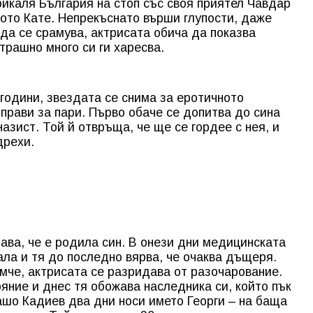
бикаля България на стоп със своя приятел Чавдар
дото Кате. Непрекъснато върши глупости, даже
з да се срамува, актрисата обича да показва
трашно много си ги харесва.
6 години, звездата се снима за еротичното
о прави за пари. Първо обаче се допитва до сина
назист. Той й отвръща, че ще се гордее с нея, и
дрехи.
знава, че е родила син. В онези дни медицинската
ала и тя до последно вярва, че очаква дъщеря.
мче, актрисата се разридава от разочарование.
яние и днес тя обожава наследника си, който пък
Сашо Кадиев два дни носи името Георги – на баща