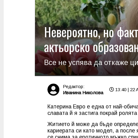
Невероятно, но факт
актьорско образова
Все не успява да откаже ц
Редактор:
13:40 | 22 
Иванина Николова
Катерина Евро е една от най-обич
славата й я застига покрай ролята
Житието й може да бъде определен
кариерата си като модел, а после я
се снима за еротичното мъжко спис