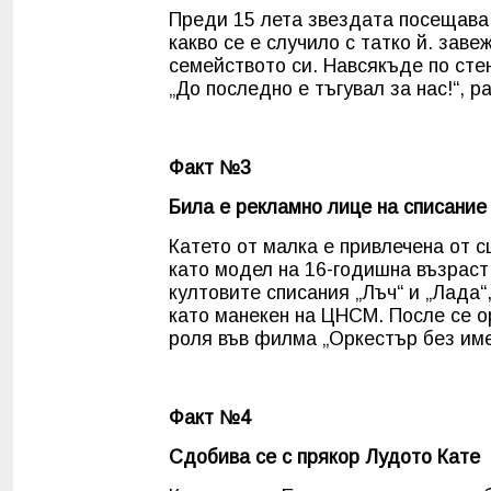
Преди 15 лета звездата посещава 
какво се е случило с татко й. заве
семейството си. Навсякъде по стен
„До последно е тъгувал за нас!“, р
Факт №3
Била е рекламно лице на списание
Катето от малка е привлечена от 
като модел на 16-годишна възраст
култовите списания „Лъч“ и „Лада“
като манекен на ЦНСМ. После се о
роля във филма „Оркестър без им
Факт №4
Сдобива се с прякор Лудото Кате