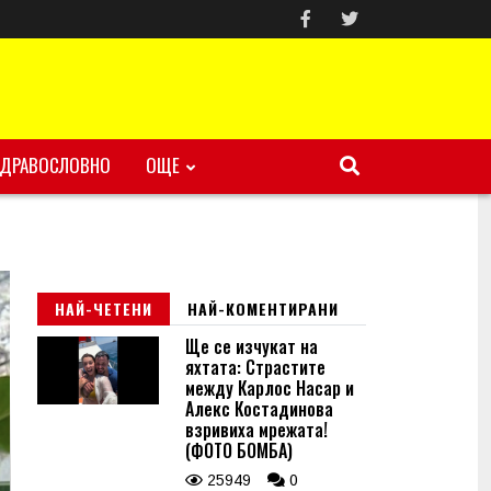
ЗДРАВОСЛОВНО
ОЩЕ
НАЙ-ЧЕТЕНИ
НАЙ-КОМЕНТИРАНИ
Ще се изчукат на
яхтата: Страстите
между Карлос Насар и
Алекс Костадинова
взривиха мрежата!
(ФОТО БОМБА)
25949
0