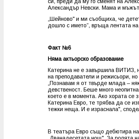
си, преди да му го сменят на Алекс
Александър Невски. Мама и мъжъ
„Шейново" и ми съобщиха, че детет
дошло с името”, връща лентата на
Факт №6
Няма актьорско образование
Катерина не е завършила ВИТИЗ, 
на преподаватели и режисьори, но 
„Познавам я от твърде млада – няк
девственост. Беше много неопитна 
което е в момента. Ако хората се 
Катерина Евро, те трябва да се из
тежки неща. И е израснала", споде
В театъра Евро също дебютира на
„Дванадесетата нощ". За ролята н