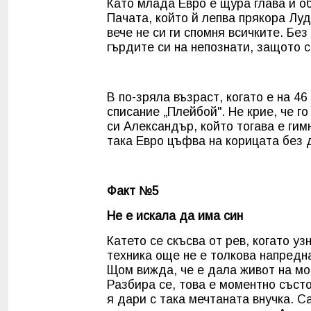
Като млада Евро е щура глава и о
Пачата, който й лепва прякора Лу
вече не си ги спомня всичките. Бе
гърдите си на непознати, защото с
В по-зряла възраст, когато е на 4
списание „Плейбой". Не крие, че г
си Александър, който тогава е гим
така Евро цъфва на корицата без 
Факт №5
Не е искала да има син
Катето се скъсва от рев, когато у
техника още не е толкова напредн
Щом вижда, че е дала живот на мо
Разбира се, това е моментно състо
я дари с така мечтаната внучка. 