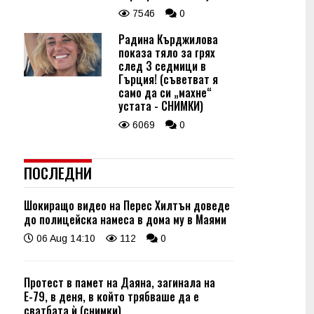
7546
0
Радина Кърджилова
показа тяло за грях
след 3 седмици в
Гърция! (съветват я
само да си „махне“
устата - СНИМКИ)
6069
0
ПОСЛЕДНИ
Шокиращо видео на Перес Хилтън доведе
до полицейска намеса в дома му в Маями
06 Aug 14:10
112
0
Протест в памет на Даяна, загинала на
Е-79, в деня, в който трябваше да е
сватбата ѝ (снимки)