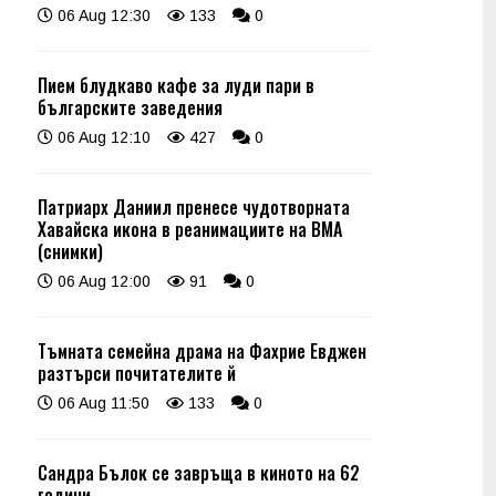
06 Aug 12:30
133
0
Пием блудкаво кафе за луди пари в
българските заведения
06 Aug 12:10
427
0
Патриарх Даниил пренесе чудотворната
Хавайска икона в реанимациите на ВМА
(снимки)
06 Aug 12:00
91
0
Тъмната семейна драма на Фахрие Евджен
разтърси почитателите й
06 Aug 11:50
133
0
Сандра Бълок се завръща в киното на 62
години