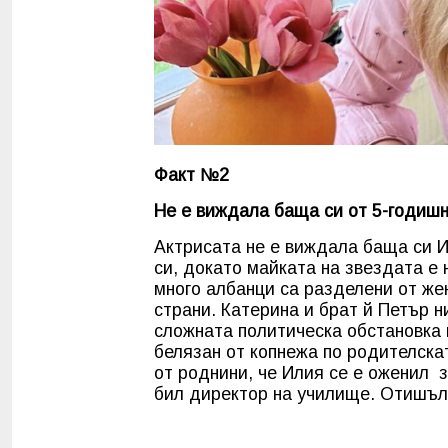
Факт №2
Не е виждала баща си от 5-годиш
Актрисата не е виждала баща си И
си, докато майката на звездата е 
много албанци са разделени от жен
страни. Катерина и брат й Петър н
сложната политическа обстановка 
белязан от копнежа по родителска
от роднини, че Илия се е оженил
з
бил директор на училище. Отишъл с