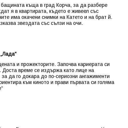
бащината къща в град Корча, за да разбере
ждат я в квартирата, където е живеел със
ите има окачени снимки на Катето и на брат й.
азказва звездата със сълзи на очи.
 „Лада“
сцената и прожекторите. Започва кариерата си
. Доста време се издържа като лице на
, за да го докара до по-сериозни ангажименти
риентира към киното и прави първата си голяма
е“