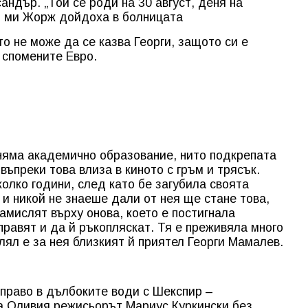
андър. „Той се роди на 30 август, деня на
т ми Жорж дойдоха в болницата
о не може да се казва Георги, защото си е
 спомените Евро.
няма академично образование, нито подкрепата
въпреки това влиза в киното с гръм и трясък.
олко години, след като бе загубила своята
и никой не знаеше дали от нея ще стане това,
замислят върху онова, което е постигнала
правят и да й ръкопляскат. Тя е преживяла много
лял е за нея близкият й приятел Георги Мамалев.
право в дълбоките води с Шекспир –
а Оливия режисьорът Мариус Куркински без