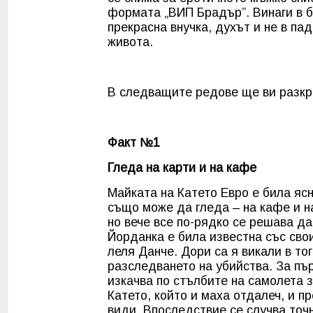
формата „ВИП Брадър”. Винаги в би
прекрасна внучка, духът и не в па
живота.
В следващите редове ще ви разкр
Факт №1
Гледа на карти и на кафе
Майката на Катето Евро е била яс
също може да гледа – на кафе и на
но вече все по-рядко се решава д
Йорданка е била известна със св
леля Данче. Дори са я викали в т
разследването на убийства. За пър
изкачва по стълбите на самолета 
Катето, който и маха отдалеч, и п
види. Впоследствие се случва точн