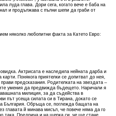
ла луда глава. Дори сега, когато вече е баба на
днал и продължава с пълни шепи да граби от
ием няколко любопитни факта за Катето Евро:
новидка. Актрисата е наследила нейната дарба и
 карти. Понякога приятелки се допитват до нея,
а прави предсказания. Родителката на звездата –
оите умения да предвижда бъдещето. Наричали я
огавашната милиция, за да съдейства в
ви път усеща силата си в Тирана, докато се
за България. Обръща се, поглежда бащата на
рез главата й минава мисъл, че повече няма да го
о така. Предрича и на щерка си, че ще стане