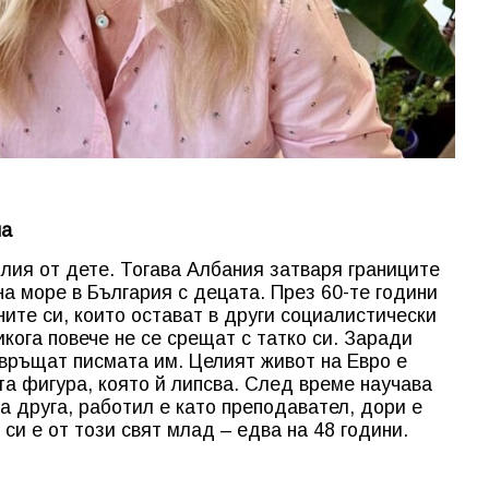
на
лия от дете. Тогава Албания затваря границите
на море в България с децата. През 60-те години
ите си, които остават в други социалистически
икога повече не се срещат с татко си. Заради
връщат писмата им. Целият живот на Евро е
та фигура, която й липсва. След време научава
а друга, работил е като преподавател, дори е
и е от този свят млад – едва на 48 години.