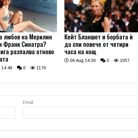
а любов на Мерилин
Кейт Бланшет и борбата ѝ
и Франк Синатра?
да спи повече от четири
нига разпалва отново
часа на нощ
ата
06 Aug 14:30
0
1057
 14:48
0
1176
Email