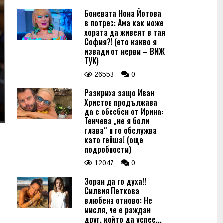
Боневата Нона Йотова
в потрес: Ама как може
хората да живеят в тая
София?! (ето какво я
извади от нерви – ВИЖ
ТУК)
26558
0
Разкриха защо Иван
Христов продължава
да е обсебен от Ирина:
Тенчева „не я боли
глава“ и го обслужва
като гейша! (още
подробности)
12047
0
Зоран да го духа!!
Силвия Петкова
влюбена отново: Не
мисля, че е раждан
друг, който да успее...