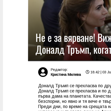
Не е за вярване! Ви
Доналд Тръмп, кога
Редактор:
18:42 | 03 Ju
Кристина Милева
Доналд Тръмп се прехласва по дру
Доналд Тръмп се прехласва и по д
първа дама на планетата. Качеств
безспорни, но явно и тя вече е тв
Преди дни, по време на срещата н