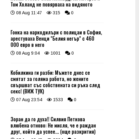
Том Холанд не повярваха на видяното
08 Aug 11:47
315
0
Гонка на наркодилъри с полицаи в София,
арестуваха Венци "Белия негър" с 460
000 евро в него
08 Aug 9:04
1001
0
Кобилкина ги разби: Мъжете днес се
смятат за голяма работа, но жените
свършват със собствената си ръка след
секс! (ВИЖ ТУК)
07 Aug 23:54
1533
0
Зоран да го духа!! Силвия Петкова
влюбена отново: Не мисля, че е раждан
друг, който да успее... (още разкрития)