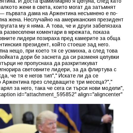
нтина. И доста фамилиарно я целуна, след като
алкото жени в света, които могат да затъмнят
 — първата дама на Аржентина несъмнено е по-
лна жена. Неслучайно на американския президент
пругата му я няма. А това, че и други забелязаха
а развеселени коментари в мрежата, показа
етовните лидери позираха пред камерите за обща
нтинския президент, който стоеше зад него.
на нещо, при което тя се усмихна, а след това
войката дори бе заснета да си разменя целувки
итърци не пропуснаха да разкритикуват
игнорира световните лидери, за да флиртува с
а, че тя е негов тип"," Искате ли да се
о Аржентина през следващите три месеца?","
арял за него, така че сега си търси нови модели",
aption id="attachment_595852" align="aligncenter"