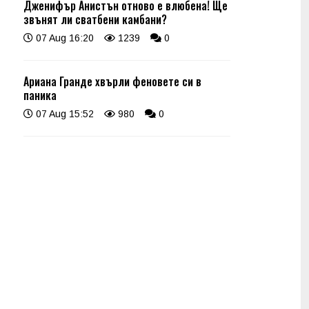
Дженифър Анистън отново е влюбена! Ще
звънят ли сватбени камбани?
07 Aug 16:20
1239
0
Ариана Гранде хвърли феновете си в
паника
07 Aug 15:52
980
0