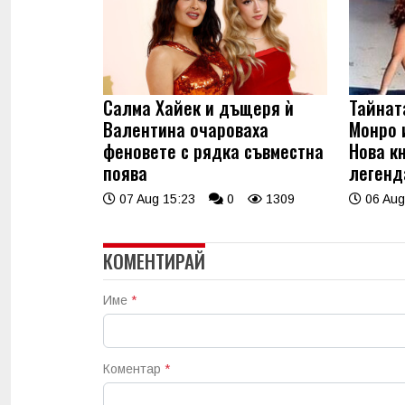
Салма Хайек и дъщеря ѝ
Тайнат
Валентина очароваха
Монро 
феновете с рядка съвместна
Нова к
поява
легенд
07 Aug 15:23
0
1309
06 Aug
КОМЕНТИРАЙ
Име
*
Коментар
*