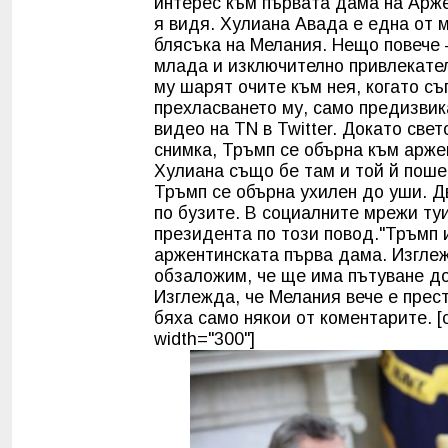
интерес към първата дама на Арже
я видя. Хулиана Авада е една от м
блясъка на Мелания. Нещо повече
млада и изключително привлекате
му шарят очите към нея, когато съ
прехласването му, само предизвик
видео на TN в Twitter. Докато св
снимка, Тръмп се обърна към арже
Хулиана също бе там и той й пошеп
Тръмп се обърна ухилен до уши. Д
по бузите. В социалните мрежи ту
президента по този повод."Тръмп 
аржентинската първа дама. Изглежд
обзаложим, че ще има пътуване д
Изглежда, че Мелания вече е прест
бяха само някои от коментарите. [c
width="300"]