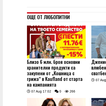
ОЩЕ ОТ ЛЮБОПИТНИ
Близо 6 млн. броя основни
Джениф
хранителни продукти са
влюбен
закупени от „Кошница с
сватбе
грижа“ в Kaufland от старта
07 Aug
на кампанията
07 Aug 17:02
0
266