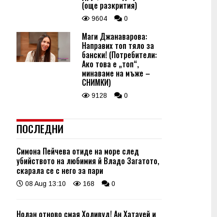
(още разкрития)
9604
0
Маги Джанаварова:
Направих топ тяло за
бански! (Потребители:
Ако това е „топ“,
минаваме на мъже –
СНИМКИ)
9128
0
ПОСЛЕДНИ
Симона Пейчева отиде на море след
убийството на любимия й Владо Загатото,
скарала се с него за пари
08 Aug 13:10
168
0
Нолан отново смая Холивуд! Ан Хатауей и