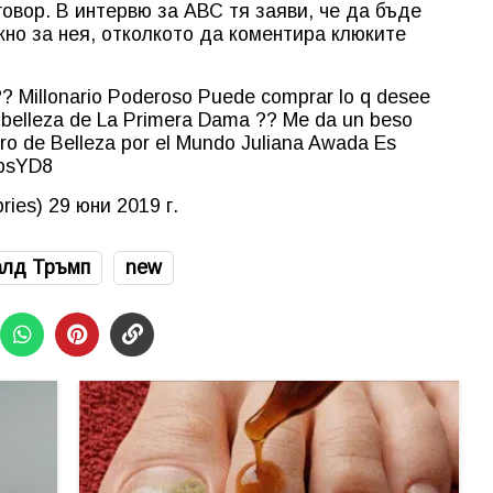
овор. В интервю за АВС тя заяви, че да бъде
жно за нея, отколкото да коментира клюките
? Millonario Poderoso Puede comprar lo q desee
 belleza de La Primera Dama ?? Me da un beso
rro de Belleza por el Mundo Juliana Awada Es
absYD8
ries)
29 юни 2019 г.
алд Тръмп
new