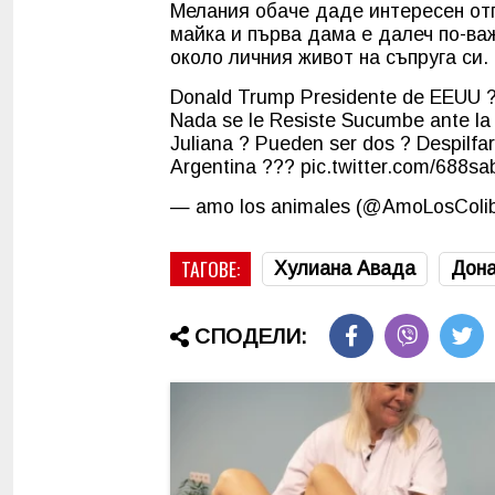
Мелания обаче даде интересен отг
майка и първа дама е далеч по-ва
около личния живот на съпруга си.
Donald Trump Presidente de EEUU ?
Nada se le Resiste Sucumbe ante la
Juliana ? Pueden ser dos ? Despilfa
Argentina ???
pic.twitter.com/688s
— amo los animales (@AmoLosColib
ТАГОВЕ:
Хулиана Авада
Дон
СПОДЕЛИ: