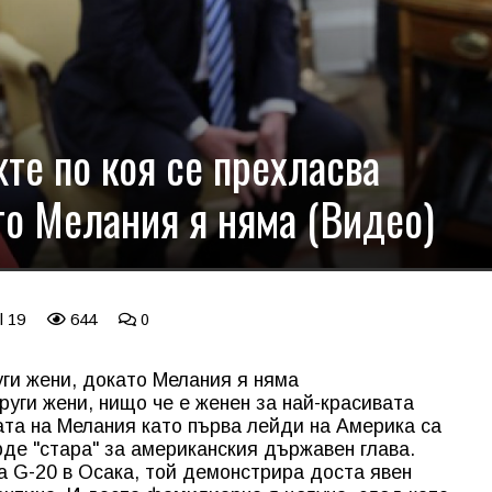
жте по коя се прехласва
то Мелания я няма (Видео)
l 19
644
0
ги жени, докато Мелания я няма
руги жени, нищо че е женен за най-красивата
ата на Мелания като първа лейди на Америка са
ърде "стара" за американския държавен глава.
а G-20 в Осака, той демонстрира доста явен