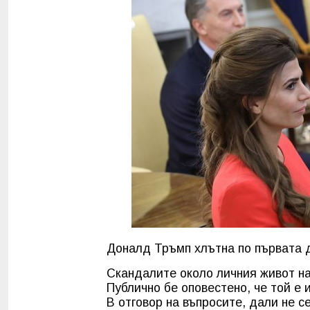
Доналд Тръмп хлътна по първата д
Скандалите около личния живот на
Публично бе оповестено, че той е 
В отговор на въпросите, дали не с