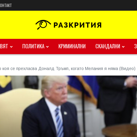
КОНТАКТ
ВЯТ
ПОЛИТИКА
КРИМИНАЛНИ
СКАНДАЛНИ
по коя се прехласва Доналд Тръмп, когато Мелания я няма (Видео)