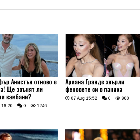
ър Анистън отново е
Ариана Гранде хвърли
а! Ще звънят ли
феновете си в паника
ни камбани?
07 Aug 15:52
0
980
 16:20
0
1246