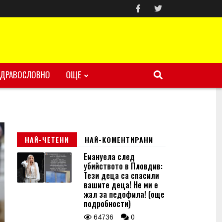
ЗДРАВОСЛОВНО
ОЩЕ
НАЙ-ЧЕТЕНИ
НАЙ-КОМЕНТИРАНИ
Емануела след
убийството в Пловдив:
Тези деца са спасили
вашите деца! Не ми е
жал за педофила! (още
подробности)
64736
0