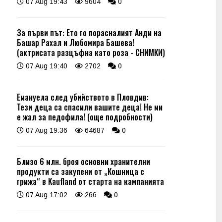
07 Aug 19:43
9604
0
За първи път: Ето го порасналият Анди на
Башар Рахал и Любомира Башева!
(актрисата разцъфна като роза - СНИМКИ)
07 Aug 19:40
2702
0
Емануела след убийството в Пловдив:
Тези деца са спасили вашите деца! Не ми
е жал за педофила! (още подробности)
07 Aug 19:36
64687
0
Близо 6 млн. броя основни хранителни
продукти са закупени от „Кошница с
грижа“ в Kaufland от старта на кампанията
07 Aug 17:02
266
0