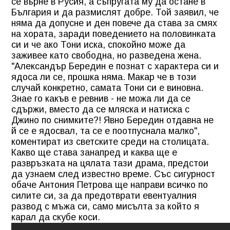
се върне в Русия, а съпругата му да остане в
България и да размислят добре. Той заявил, че
няма да допусне и ден повече да става за смях
на хората, заради поведението на половинката
си и че ако Тони иска, спокойно може да
заживее като свободна, но разведена жена.
"Александър Бередин е познат с характера си и
ядоса ли се, прошка няма. Макар че в този
случай конкретно, самата Тони си е виновна.
Знае го какъв е ревнив - не можа ли да се
сдържи, вместо да се мляска и натиска с
Джино по снимките?! Явно Бередин отдавна не
й се е ядосвал, та се е поотпуснала малко",
коментират из светските среди на столицата.
Какво ще става занапред и каква ще е
развръзката на цялата тази драма, предстои
да узнаем след известно време. Със сигурност
обаче Антония Петрова ще направи всичко по
силите си, за да предотврати евентуалния
развод с мъжа си, само мисълта за който я
карал да скубе коси.