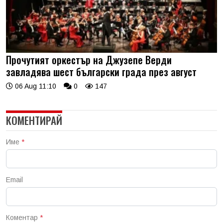
Прочутият оркестър на Джузепе Верди
завладява шест български града през август
06 Aug 11:10
0
147
КОМЕНТИРАЙ
Име
*
Email
Коментар
*