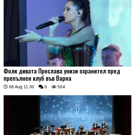
Фолк дивата Преслава унизи охранител пред
препълнен клуб във Варна
06 Aug 11:30
0
504