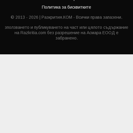
Политика за бисквитките
© 2013 - 2026 | Разкрития.КОМ - Всички права запазени.
зползването и публикуването на част или цялото съдържание
на Razkritia.com без разрешение на Асмара ЕООД е
забранено.