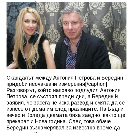
Скандалът между Антония Петрова и Бередин
придоби неочаквани измерения[/caption]
Разговорът, който направо подлудил Антония
Петрова, се състоял преди дни, а Бередин й
заявил, че засега не иска развод и смята да се
изнесе от дома им след празниците. На Бъдни
вечер и Коледа двамата бяха заедно, както ще
прекарат и Нова година. След това обаче
Бередин възнамерявал за известно време да