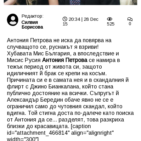
Редактор:
20:34 | 28 Dec
Силвия
15
525
0
Борисова
Антония Петрова не иска да повярва на
случващото се, руснакът я взриви!
Хубавата
Мис България
, а впоследствие и
Мисис Русия
Антония Петрова
се намира в
тежък период от живота си, защото
идиличният й брак се крепи на косъм.
Причината си е в самата нея и в скандалния й
флирт с Джино Бианкалана, който стана
публично достояние на всички. Съпругът й
Александър Бередин обаче явно не се е
ограничил само до чутовния скандал, който
вдигна. Той стигна доста по-далече като поиска
от Антония да се... разделят, това разкриха
близки до красавицата. [caption
id="attachment_466814" align="alignright"
width="300"]