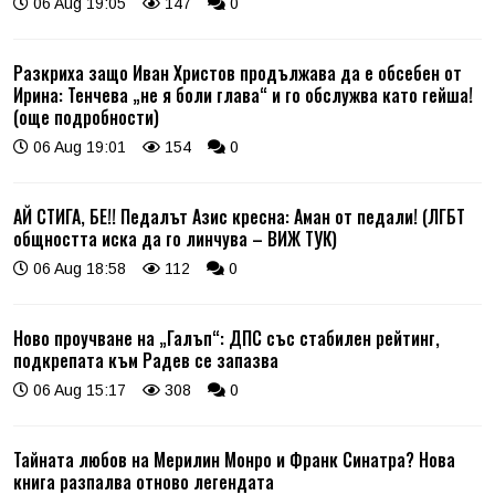
06 Aug 19:05
147
0
Разкриха защо Иван Христов продължава да е обсебен от
Ирина: Тенчева „не я боли глава“ и го обслужва като гейша!
(още подробности)
06 Aug 19:01
154
0
АЙ СТИГА, БЕ!! Педалът Азис кресна: Аман от педали! (ЛГБТ
общността иска да го линчува – ВИЖ ТУК)
06 Aug 18:58
112
0
Ново проучване на „Галъп“: ДПС със стабилен рейтинг,
подкрепата към Радев се запазва
06 Aug 15:17
308
0
Тайната любов на Мерилин Монро и Франк Синатра? Нова
книга разпалва отново легендата