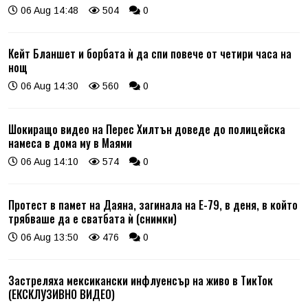
06 Aug 14:48
504
0
Кейт Бланшет и борбата ѝ да спи повече от четири часа на
нощ
06 Aug 14:30
560
0
Шокиращо видео на Перес Хилтън доведе до полицейска
намеса в дома му в Маями
06 Aug 14:10
574
0
Протест в памет на Даяна, загинала на Е-79, в деня, в който
трябваше да е сватбата ѝ (снимки)
06 Aug 13:50
476
0
Застреляха мексикански инфлуенсър на живо в ТикТок
(ЕКСКЛУЗИВНО ВИДЕО)