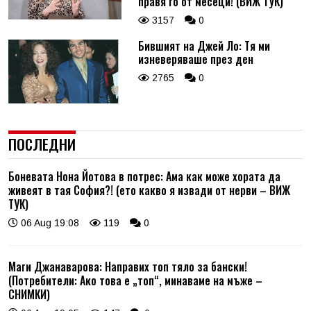
правя го от месеци! (ВИЖ ТУК)
3157
0
Бившият на Джей Ло: Тя ми
изневеряваше през ден
2765
0
ПОСЛЕДНИ
Боневата Нона Йотова в потрес: Ама как може хората да
живеят в тая София?! (ето какво я извади от нерви – ВИЖ
ТУК)
06 Aug 19:08
119
0
Маги Джанаварова: Направих топ тяло за бански!
(Потребители: Ако това е „топ“, минаваме на мъже –
СНИМКИ)