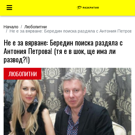
Начало
Любопитни
Не е за вярване: Бередин поиска раздяла с Антония Петрова! 
Не е за вярване: Бередин поиска раздяла с
Антония Петрова! (тя е в шок, ще има ли
развод?!)
ЛЮБОПИТНИ