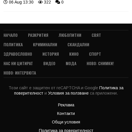
06 Aug 13:30
322
0
НАЧАЛО
РАЗКРИТИЯ
ЛЮБОПИТНИ
СВЯТ
ПОЛИТИКА
КРИМИНАЛНИ
СКАНДАЛНИ
ЗДРАВОСЛОВНО
ИСТОРИЯ
КИНО
СПОРТ
НАС НИ ЦИТИРАТ
ВИДЕО
МОДА
НОВО: СНИМКИ!
НОВО: ИНТЕРВЮТА
Този сайт е защитен от reCAPTCHA и Google
Политика за
поверителност
и
Условия за ползване
са приложени.
Реклама
Контакти
Общи условия
Политика за поверителност