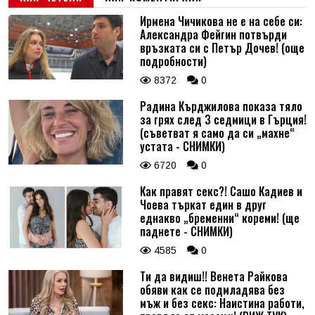
Ирмена Чичикова не е на себе си:
Александра Фейгин потвърди
връзката си с Петър Дочев! (още
подробности)
8372
0
Радина Кърджилова показа тяло
за грях след 3 седмици в Гърция!
(съветват я само да си „махне“
устата - СНИМКИ)
6720
0
Как правят секс?! Сашо Кадиев и
Чоева търкат един в друг
еднакво „бременни“ кореми! (ще
паднете - СНИМКИ)
4585
0
Ти да видиш!! Венета Райкова
обяви как се подмладява без
мъж и без секс: Наистина работи,