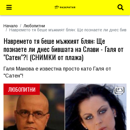
Начало
Любопитни
Навремето тя беше мъжкият блян: Ще познаете ли днес бивша
Навремето тя беше мъжкият блян: Ще
познаете ли днес бившата на Слави - Галя от
"Сатен"?! (СНИМКИ от плажа)
Галя Манова е известна просто като Галя от
"Сатен"!
ЛЮБОПИТНИ