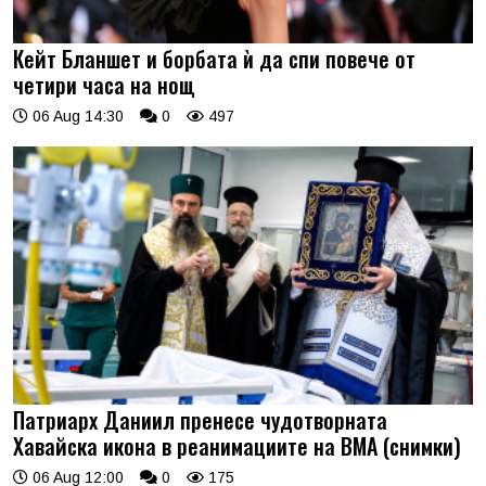
Кейт Бланшет и борбата ѝ да спи повече от
четири часа на нощ
06 Aug 14:30
0
497
Патриарх Даниил пренесе чудотворната
Хавайска икона в реанимациите на ВМА (снимки)
06 Aug 12:00
0
175