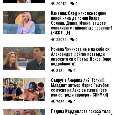
26215
0
Камелия: След няколко години
никой няма да помни Киара,
Селина, Данна, Манна, защото
сополивите тийнове ще пораснат!
(ВИЖ ОЩЕ)
23072
0
Ирмена Чичикова не е на себе си:
Александра Фейгин потвърди
връзката си с Петър Дочев! (още
подробности)
8134
0
Съпруг в Америка ли?! Топки!!
Младият актьор Марио Гълъбов
се пуска на Азис за слава! (ето
как се гради кариера - СНИМКИ)
7686
0
Радина Кърджилова показа тяло