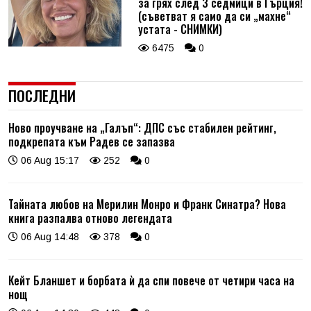
за грях след 3 седмици в Гърция!
(съветват я само да си „махне“
устата - СНИМКИ)
6475
0
ПОСЛЕДНИ
Ново проучване на „Галъп“: ДПС със стабилен рейтинг,
подкрепата към Радев се запазва
06 Aug 15:17
252
0
Тайната любов на Мерилин Монро и Франк Синатра? Нова
книга разпалва отново легендата
06 Aug 14:48
378
0
Кейт Бланшет и борбата ѝ да спи повече от четири часа на
нощ