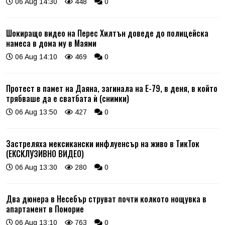
06 Aug 14:30
448
0
Шокиращо видео на Перес Хилтън доведе до полицейска
намеса в дома му в Маями
06 Aug 14:10
469
0
Протест в памет на Даяна, загинала на Е-79, в деня, в който
трябваше да е сватбата ѝ (снимки)
06 Aug 13:50
427
0
Застреляха мексикански инфлуенсър на живо в ТикТок
(ЕКСКЛУЗИВНО ВИДЕО)
06 Aug 13:30
280
0
Два дюнера в Несебър струват почти колкото нощувка в
апартамент в Поморие
06 Aug 13:10
763
0