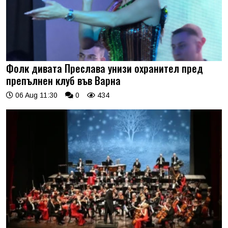
Фолк дивата Преслава унизи охранител пред
препълнен клуб във Варна
06 Aug 11:30
0
434