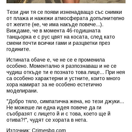
Тези дни тя се появи изненадващо със снимки
от плажа и нажежи атмосферата допълнително
от жегите (не, че има накъде повече...).
Виждаме, че в момента 46-годишната
танцьорка е с рус цвят на косата, след като
смени почти всички гами и разцветки през
годините.
Истината обаче е, че не се е променила
особено. Моментално я разпознаваш и не се
чудиш откъде ти е познато това лице... При нея
са особено характерни и устните, които много
хора намират за не особено естетично
моделирани.
"Добро тяло, симпатична жена, но тези джуки...
Не можеше ли една идея повече да ги
съобразят с лицето й и с това, което ще й
отива?!", чудят се хората в нета.
Източник: Crimesbg.com