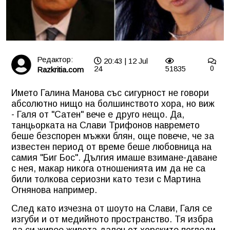
Редактор:
20:43 | 12 Jul
24
51835
0
Razkritia.com
Името Галина Манова със сигурност не говори
абсолютно нищо на болшинството хора, но виж
- Галя от "Сатен" вече е друго нещо. Да,
танцьорката на Слави Трифонов навремето
беше безспорен мъжки блян, още повече, че за
известен период от време беше любовница на
самия "Биг Бос". Дългия имаше взимане-даване
с нея, макар никога отношенията им да не са
били толкова сериозни като тези с Мартина
Огнянова например.
След като изчезна от шоуто на Слави, Галя се
изгуби и от медийното пространство. Тя избра
да си живее живота далеч от хорските погледи,