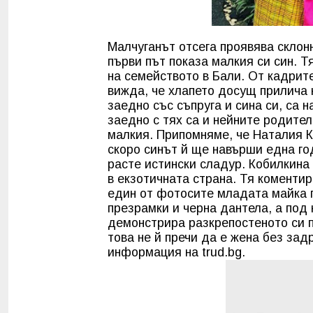
Малчуганът отсега проявява склонн
първи път показа малкия си син. Т
на семейството в Бали. От кадрит
вижда, че хлапето досущ прилича 
заедно със съпруга и сина си, са н
заедно с тях са и нейните родители
малкия. Припомняме, че Наталия К
скоро синът й ще навърши една го
расте истински сладур. Кобилкина
в екзотичната страна. Тя коментир
един от фотосите младата майка по
презрамки и черна дантела, а под 
демонстрира разкрепостеното си п
това не й пречи да е жена без зад
информация на trud.bg.