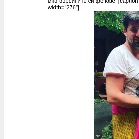
многобройните си фенове. [caption 
width="276"]