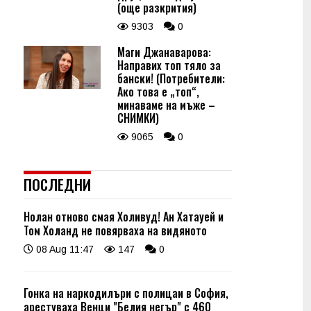
(още разкрития)
9303
0
Маги Джанаварова:
Направих топ тяло за
бански! (Потребители:
Ако това е „топ“,
минаваме на мъже –
СНИМКИ)
9065
0
ПОСЛЕДНИ
Нолан отново смая Холивуд! Ан Хатауей и
Том Холанд не повярваха на видяното
08 Aug 11:47
147
0
Гонка на наркодилъри с полицаи в София,
арестуваха Венци "Белия негър" с 460