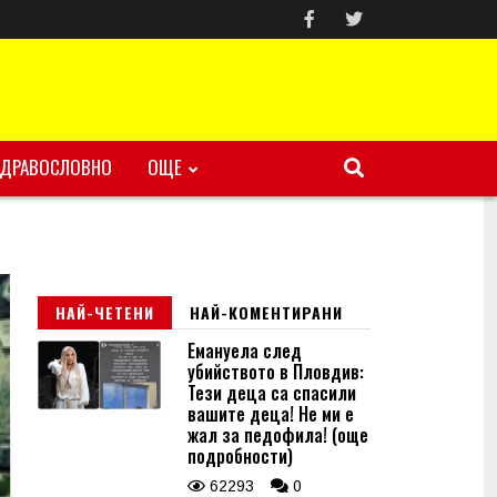
ЗДРАВОСЛОВНО
ОЩЕ
НАЙ-ЧЕТЕНИ
НАЙ-КОМЕНТИРАНИ
Емануела след
убийството в Пловдив:
Тези деца са спасили
вашите деца! Не ми е
жал за педофила! (още
подробности)
62293
0