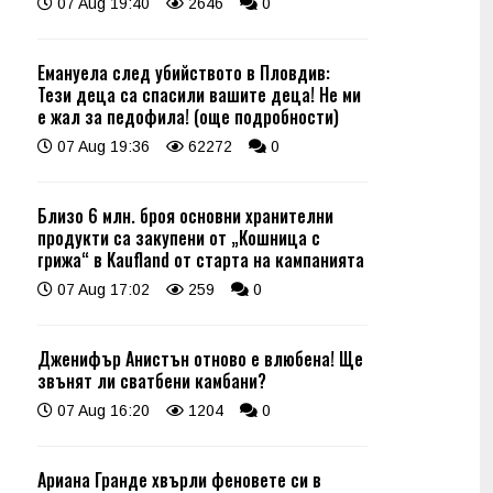
07 Aug 19:40
2646
0
Емануела след убийството в Пловдив:
Тези деца са спасили вашите деца! Не ми
е жал за педофила! (още подробности)
07 Aug 19:36
62272
0
Близо 6 млн. броя основни хранителни
продукти са закупени от „Кошница с
грижа“ в Kaufland от старта на кампанията
07 Aug 17:02
259
0
Дженифър Анистън отново е влюбена! Ще
звънят ли сватбени камбани?
07 Aug 16:20
1204
0
Ариана Гранде хвърли феновете си в