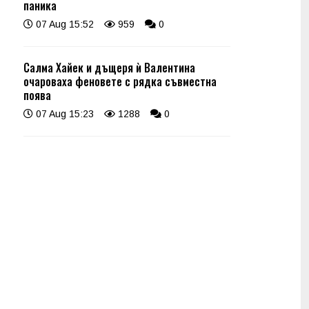
паника
07 Aug 15:52
959
0
Салма Хайек и дъщеря ѝ Валентина
очароваха феновете с рядка съвместна
поява
07 Aug 15:23
1288
0