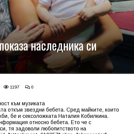
показа наследника си
1197
0
ност към музиката
та откъм звездни бебета. Сред майките, които
жби, бе и сексоложката Наталия Кобилкина.
информация относно бебета. Ето че с
 си, тя задоволи любопитството на