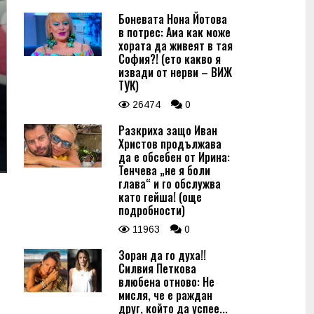
Боневата Нона Йотова
в потрес: Ама как може
хората да живеят в тая
София?! (ето какво я
извади от нерви – ВИЖ
ТУК)
26474
0
Разкриха защо Иван
Христов продължава
да е обсебен от Ирина:
Тенчева „не я боли
глава“ и го обслужва
като гейша! (още
подробности)
11963
0
Зоран да го духа!!
Силвия Петкова
влюбена отново: Не
мисля, че е раждан
друг, който да успее...