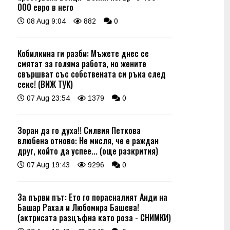
000 евро в него
08 Aug 9:04
882
0
Кобилкина ги разби: Мъжете днес се
смятат за голяма работа, но жените
свършват със собствената си ръка след
секс! (ВИЖ ТУК)
07 Aug 23:54
1379
0
Зоран да го духа!! Силвия Петкова
влюбена отново: Не мисля, че е раждан
друг, който да успее... (още разкрития)
07 Aug 19:43
9296
0
За първи път: Ето го порасналият Анди на
Башар Рахал и Любомира Башева!
(актрисата разцъфна като роза - СНИМКИ)