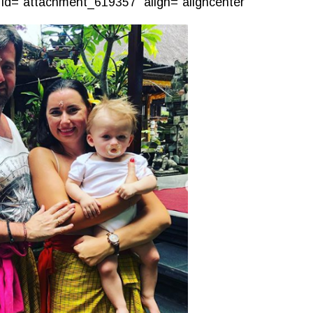
id="attachment_619357" align="aligncenter"