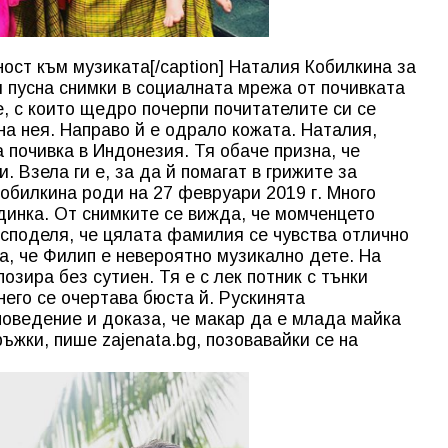
ост към музиката[/caption] Наталия Кобилкина за
я пусна снимки в социалната мрежа от почивката
е, с които щедро почерпи почитателите си се
на нея. Направо й е одрало кожата. Наталия,
а почивка в Индонезия. Тя обаче призна, че
. Взела ги е, за да й помагат в грижите за
обилкина роди на 27 февруари 2019 г. Много
динка. От снимките се вижда, че момченцето
 споделя, че цялата фамилия се чувства отлично
а, че Филип е невероятно музикално дете. На
зира без сутиен. Тя е с лек потник с тънки
него се очертава бюста й. Рускинята
оведение и доказа, че макар да е млада майка
ръжки, пише zajenata.bg, позовавайки се на