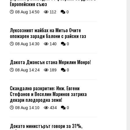
Европейския съюз
08 Aug 14:50
112
0
Луксозният майбах на Митьо Очите
опожарен заради балони с райски газ
08 Aug 14:30
140
0
Дакота Джонсън стана Мерилин Монро!
08 Aug 14:24
189
0
Скандално разкритие: Инж. Евгени
Стефанов и Веселин Маринов затриха
декари плодородна земя!
08 Aug 14:10
434
0
Докато министърът говори за 31%,