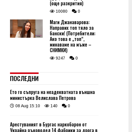
(още разкрития)
10080
0
Маги Джанаварова:
Направих топ тяло за
бански! (Потребители:
Ако това е „топ“,
минаваме на мъже –
СНИМКИ)
9247
0
ПОСЛЕДНИ
Ето го съпруга на неадекватната външна
министърка Велислава Петрова
08 Aug 15:10
140
0
Арестуваният в Бургас наркобарон от
Украйна ръководел 14 фабрики за дрога в