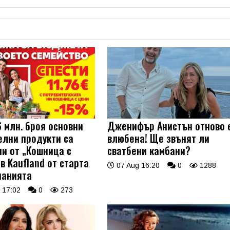
6 млн. броя основни
Дженифър Анистън отново 
елни продукти са
влюбена! Ще звънят ли
ни от „Кошница с
сватбени камбани?
в Kaufland от старта
07 Aug 16:20
0
1288
панията
 17:02
0
273