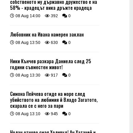
собственото му държавно дружество е на
58% - крадецът вика дръжте крадеца
08 Aug 14:00
392
0
Любовник на Ивана намерен заклан
08 Aug 13:50
630
0
Ники Кънчев разкара Даниела след 25
години съвместен живот!
08 Aug 13:30
917
0
Симона Пейчева отиде на море след
убийството на любимия й Владо Загатото,
скарала се с него за пари
08 Aug 13:10
945
0
Нолан отново смая Холивуд! Ан Хатауей и