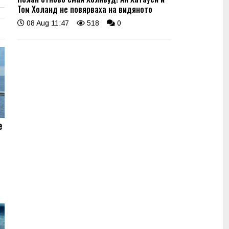
Том Холанд не повярваха на видяното
08 Aug 11:47
518
0
е