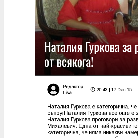
Наталия Гуркова за 
от всякога!
Редактор:
20:43 | 17 Dec 15
Lisa
Наталия Гуркова е категорична, ч
съпруг
Наталия Гуркова все още е
Наталия Гуркова проговори за ра
Михалевич. Една от най-красивите
категорична, че няма никакви наме