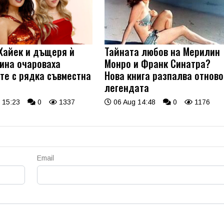
Хайек и дъщеря ѝ
Тайната любов на Мерилин
ина очароваха
Монро и Франк Синатра?
те с рядка съвместна
Нова книга разпалва отново
легендата
 15:23
0
1337
06 Aug 14:48
0
1176
Email