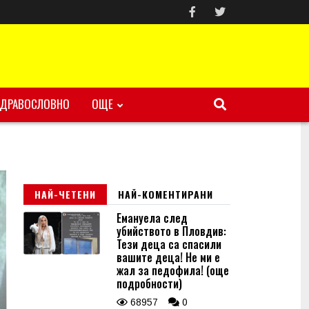
ЗДРАВОСЛОВНО
ОЩЕ
НАЙ-ЧЕТЕНИ
НАЙ-КОМЕНТИРАНИ
Емануела след
убийството в Пловдив:
Тези деца са спасили
вашите деца! Не ми е
жал за педофила! (още
подробности)
68957
0