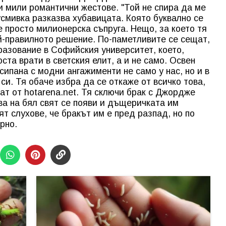
и мили романтични жестове. "Той не спира да ме
усмивка разказва хубавицата. Която буквално се
е просто милионерска съпруга. Нещо, за което тя
ай-правилното решение. По-паметливите се сещат,
разование в Софийския университет, което,
ста врати в светския елит, а и не само. Освен
ипана с модни ангажименти не само у нас, но и в
си. Тя обаче избра да се откаже от всичко това,
ат от hotarena.net. Тя сключи брак с Джордже
ва на бял свят се появи и дъщеричката им
т слухове, че бракът им е пред разпад, но по
рно.