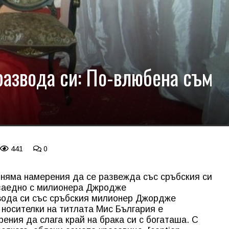
развода си: По-влюбена съм
441
0
е няма намерения да се развежда със сръбския си
 заедно с милионера Джродже
звода си със сръбския милионер Джордже
 носителки на титлата Мис България е
рения да слага край на брака си с богаташа. С