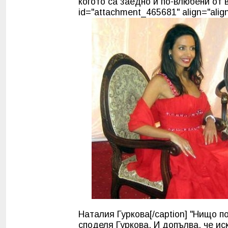
когото са заедно и по-влюбени от в
id="attachment_465681" align="align
Наталия Гуркова[/caption] "Нищо п
споделя Гуркова. И допълва, че и