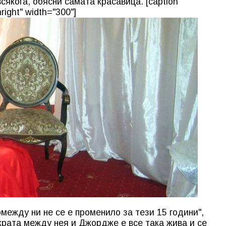
сякога, обясни самата красавица. [caption
right" width="300"]
омежду ни не се е променило за тези 15 години",
скрата между нея и Джордже е все така жива и се