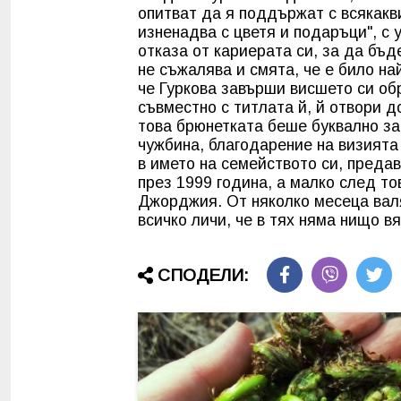
опитват да я поддържат с всякакв
изненадва с цветя и подаръци", с 
отказа от кариерата си, за да бъд
не съжалява и смята, че е било н
че Гуркова завърши висшето си об
съвместно с титлата й, й отвори до
това брюнетката беше буквално зас
чужбина, благодарение на визията 
в името на семейството си, предав
през 1999 година, а малко след то
Джорджия. От няколко месеца валя
всичко личи, че в тях няма нищо вя
СПОДЕЛИ: