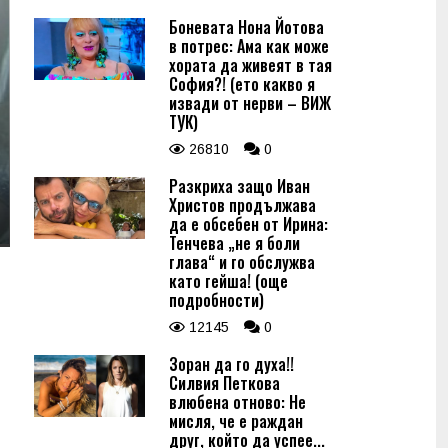
Боневата Нона Йотова
в потрес: Ама как може
хората да живеят в тая
София?! (ето какво я
извади от нерви – ВИЖ
ТУК)
26810
0
Разкриха защо Иван
Христов продължава
да е обсебен от Ирина:
Тенчева „не я боли
глава“ и го обслужва
като гейша! (още
подробности)
12145
0
Зоран да го духа!!
Силвия Петкова
влюбена отново: Не
мисля, че е раждан
друг, който да успее...