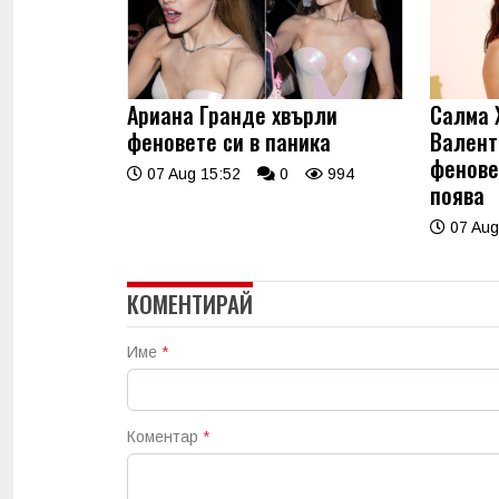
Ариана Гранде хвърли
Салма 
феновете си в паника
Валент
фенове
07 Aug 15:52
0
994
поява
07 Aug
КОМЕНТИРАЙ
Име
*
Коментар
*