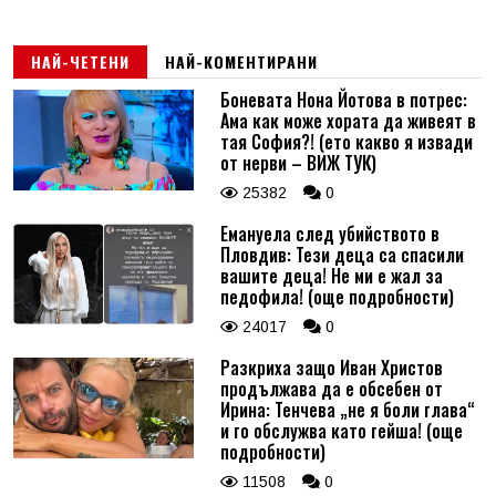
НАЙ-ЧЕТЕНИ
НАЙ-КОМЕНТИРАНИ
Боневата Нона Йотова в потрес:
Ама как може хората да живеят в
тая София?! (ето какво я извади
от нерви – ВИЖ ТУК)
25382
0
Емануела след убийството в
Пловдив: Тези деца са спасили
вашите деца! Не ми е жал за
педофила! (още подробности)
24017
0
Разкриха защо Иван Христов
продължава да е обсебен от
Ирина: Тенчева „не я боли глава“
и го обслужва като гейша! (още
подробности)
11508
0