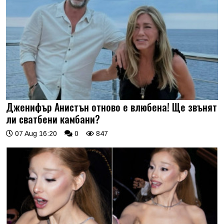
Дженифър Анистън отново е влюбена! Ще звънят
ли сватбени камбани?
07 Aug 16:20
0
847