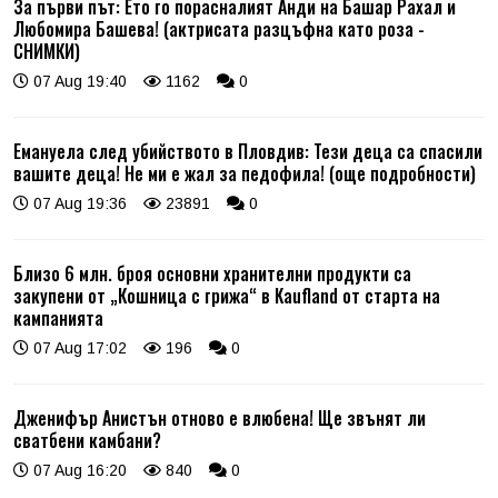
За първи път: Ето го порасналият Анди на Башар Рахал и
Любомира Башева! (актрисата разцъфна като роза -
СНИМКИ)
07 Aug 19:40
1162
0
Емануела след убийството в Пловдив: Тези деца са спасили
вашите деца! Не ми е жал за педофила! (още подробности)
07 Aug 19:36
23891
0
Близо 6 млн. броя основни хранителни продукти са
закупени от „Кошница с грижа“ в Kaufland от старта на
кампанията
07 Aug 17:02
196
0
Дженифър Анистън отново е влюбена! Ще звънят ли
сватбени камбани?
07 Aug 16:20
840
0