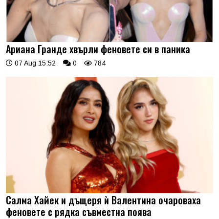
Ариана Гранде хвърли феновете си в паника
07 Aug 15:52
0
784
Салма Хайек и дъщеря ѝ Валентина очароваха
феновете с рядка съвместна поява