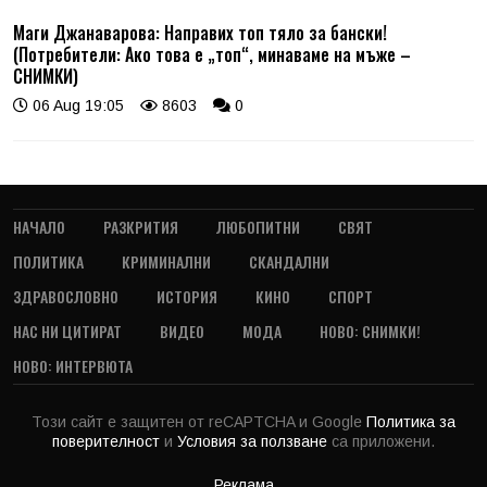
Маги Джанаварова: Направих топ тяло за бански!
(Потребители: Ако това е „топ“, минаваме на мъже –
СНИМКИ)
06 Aug 19:05
8603
0
НАЧАЛО
РАЗКРИТИЯ
ЛЮБОПИТНИ
СВЯТ
ПОЛИТИКА
КРИМИНАЛНИ
СКАНДАЛНИ
ЗДРАВОСЛОВНО
ИСТОРИЯ
КИНО
СПОРТ
НАС НИ ЦИТИРАТ
ВИДЕО
МОДА
НОВО: СНИМКИ!
НОВО: ИНТЕРВЮТА
Този сайт е защитен от reCAPTCHA и Google
Политика за
поверителност
и
Условия за ползване
са приложени.
Реклама