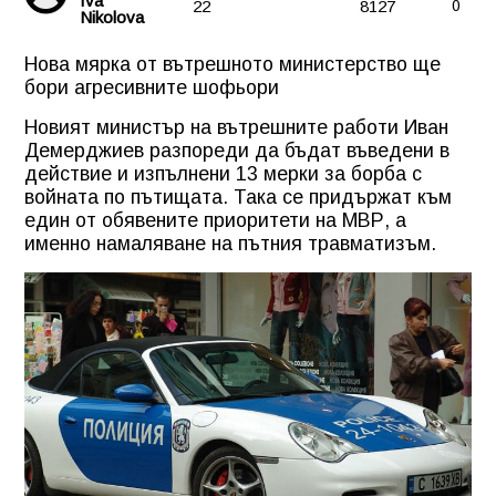
Iva
22
8127
0
Nikolova
Нова мярка от вътрешното министерство ще
бори агресивните шофьори
Новият министър на вътрешните работи Иван
Демерджиев разпореди да бъдат въведени в
действие и изпълнени 13 мерки за борба с
войната по пътищата. Така се придържат към
един от обявените приоритети на МВР, а
именно намаляване на пътния травматизъм.