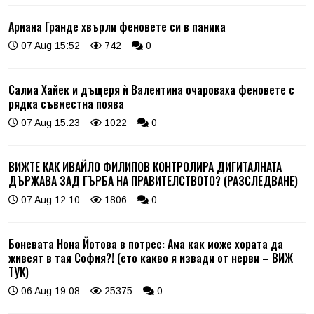
Ариана Гранде хвърли феновете си в паника
07 Aug 15:52
742
0
Салма Хайек и дъщеря ѝ Валентина очароваха феновете с
рядка съвместна поява
07 Aug 15:23
1022
0
ВИЖТЕ КАК ИВАЙЛО ФИЛИПОВ КОНТРОЛИРА ДИГИТАЛНАТА
ДЪРЖАВА ЗАД ГЪРБА НА ПРАВИТЕЛСТВОТО? (РАЗСЛЕДВАНЕ)
07 Aug 12:10
1806
0
Боневата Нона Йотова в потрес: Ама как може хората да
живеят в тая София?! (ето какво я извади от нерви – ВИЖ
ТУК)
06 Aug 19:08
25375
0