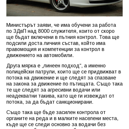
Министърът заяви, че има обучени за работа
по ЗДвП над 8000 служителя, които от скоро
ще бъдат включени в пътния контрол. Това ще
подсили доста личния състав, който има
правомощия и компетенции за контрол в
движението на автомобили.
Друга мярка е „линеен подход“, а именно
полицейски патрули, които ще се придвижват в
потока на движение и ще следят за спазване
на закона за движение по пътищата. Също така
те ще следят за агресивни водачи или
неадекватни такива, като ще ги извеждат от
потока, за да бъдат санкционирани.
Също така ще бъде засилен контрола от
органите на реда и в малките населени места,
къде ще се следи основно за водачи без