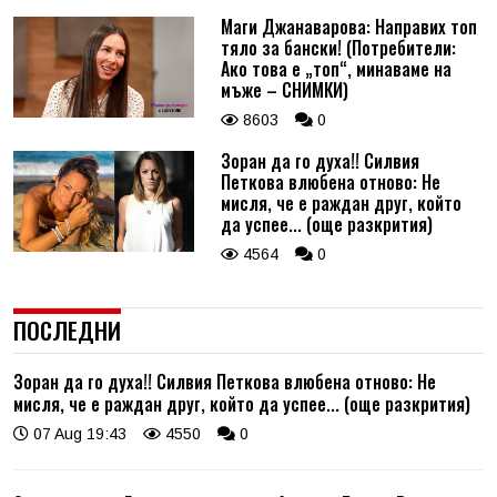
Маги Джанаварова: Направих топ
тяло за бански! (Потребители:
Ако това е „топ“, минаваме на
мъже – СНИМКИ)
8603
0
Зоран да го духа!! Силвия
Петкова влюбена отново: Не
мисля, че е раждан друг, който
да успее... (още разкрития)
4564
0
ПОСЛЕДНИ
Зоран да го духа!! Силвия Петкова влюбена отново: Не
мисля, че е раждан друг, който да успее... (още разкрития)
07 Aug 19:43
4550
0