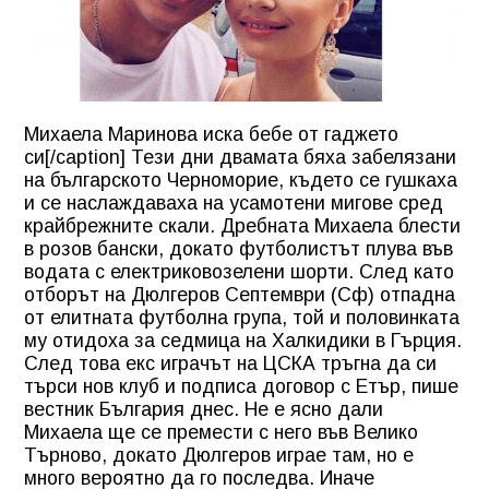
Михаела Маринова иска бебе от гаджето
си[/caption] Тези дни двамата бяха забелязани
на българското Черноморие, където се гушкаха
и се наслаждаваха на усамотени мигове сред
крайбрежните скали. Дребната Михаела блести
в розов бански, докато футболистът плува във
водата с електриковозелени шорти. След като
отборът на Дюлгеров Септември (Сф) отпадна
от елитната футболна група, той и половинката
му отидоха за седмица на Халкидики в Гърция.
След това екс играчът на ЦСКА тръгна да си
търси нов клуб и подписа договор с Етър, пише
вестник България днес. Не е ясно дали
Михаела ще се премести с него във Велико
Търново, докато Дюлгеров играе там, но е
много вероятно да го последва. Иначе