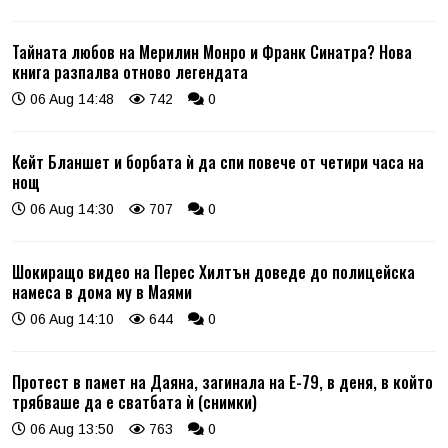
Тайната любов на Мерилин Монро и Франк Синатра? Нова
книга разпалва отново легендата
06 Aug 14:48
742
0
Кейт Бланшет и борбата ѝ да спи повече от четири часа на
нощ
06 Aug 14:30
707
0
Шокиращо видео на Перес Хилтън доведе до полицейска
намеса в дома му в Маями
06 Aug 14:10
644
0
Протест в памет на Даяна, загинала на Е-79, в деня, в който
трябваше да е сватбата ѝ (снимки)
06 Aug 13:50
763
0