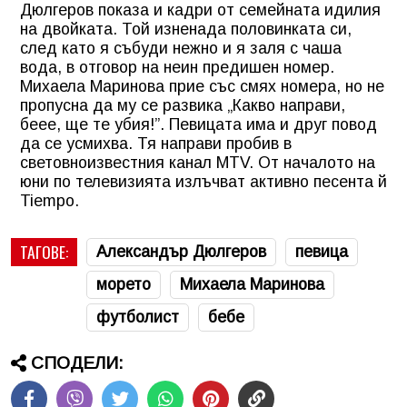
Дюлгеров показа и кадри от семейната идилия
на двойката. Той изненада половинката си,
след като я събуди нежно и я заля с чаша
вода, в отговор на неин предишен номер.
Михаела Маринова прие със смях номера, но не
пропусна да му се развика „Какво направи,
беее, ще те убия!”. Певицата има и друг повод
да се усмихва. Тя направи пробив в
световноизвестния канал MTV. От началото на
юни по телевизията излъчват активно песента й
Tiempo.
ТАГОВЕ:
Александър Дюлгеров
певица
морето
Михаела Маринова
футболист
бебе
СПОДЕЛИ: