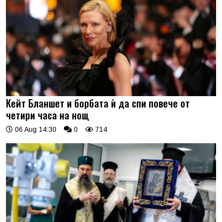
Кейт Бланшет и борбата ѝ да спи повече от
четири часа на нощ
06 Aug 14:30
0
714