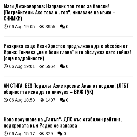
Маги Джанаварова: Направих топ тяло за бански!
(Потребители: Ако това е „топ“, минаваме на мъже –
СНИМКИ)
06 Aug 19:05
3955
0
Разкриха защо Иван Христов продължава да е обсебен от
Ирина: Тенчева „не я боли глава“ и го обслужва като гейша!
(още подробности)
06 Aug 19:01
5964
0
АЙ СТИГА, БЕ!! Педалът Азис кресна: Аман от педали! (ЛГБТ
общността иска да го линчува – ВИЖ ТУК)
06 Aug 18:58
1407
0
Ново проучване на „Галъп“: ДПС със стабилен рейтинг,
подкрепата към Радев се запазва
06 Aug 15:17
329
0