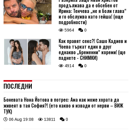
продължава да е обсебен от
Ирина: Тенчева „не я боли глава“
и го обслужва като гейша! (още
подробности)
5964
0
Как правят секс?! Сашо Кадиев и
Чоева търкат един в друг
еднакво „бременни“ кореми! (ще
паднете - СНИМКИ)
4914
0
ПОСЛЕДНИ
Боневата Нона Йотова в потрес: Ама как може хората да
живеят в тая София?! (ето какво я извади от нерви – ВИЖ
ТУК)
06 Aug 19:08
13811
0