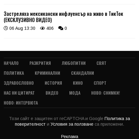
Застреляха мексикански инфлуенсър на живо в ТикТок
(ЕКСКЛУЗИВНО ВИДЕО)
06 Aug 13:30
406
0
НАЧАЛО
РАЗКРИТИЯ
ЛЮБОПИТНИ
СВЯТ
ПОЛИТИКА
КРИМИНАЛНИ
СКАНДАЛНИ
ЗДРАВОСЛОВНО
ИСТОРИЯ
КИНО
СПОРТ
НАС НИ ЦИТИРАТ
ВИДЕО
МОДА
НОВО: СНИМКИ!
НОВО: ИНТЕРВЮТА
Този сайт е защитен от reCAPTCHA и Google
Политика за
поверителност
и
Условия за ползване
са приложени.
Реклама