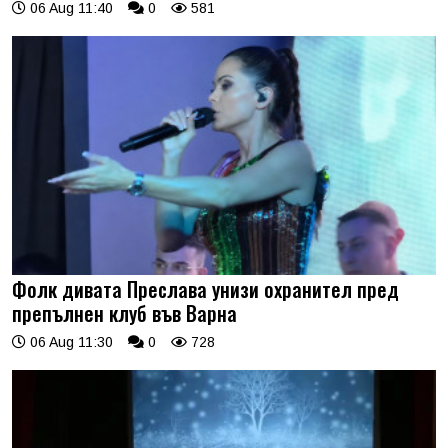
06 Aug 11:40
0
581
Фолк дивата Преслава унизи охранител пред
препълнен клуб във Варна
06 Aug 11:30
0
728