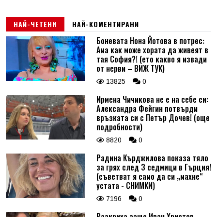
НАЙ-ЧЕТЕНИ
НАЙ-КОМЕНТИРАНИ
Боневата Нона Йотова в потрес:
Ама как може хората да живеят в
тая София?! (ето какво я извади
от нерви – ВИЖ ТУК)
13825
0
Ирмена Чичикова не е на себе си:
Александра Фейгин потвърди
връзката си с Петър Дочев! (още
подробности)
8820
0
Радина Кърджилова показа тяло
за грях след 3 седмици в Гърция!
(съветват я само да си „махне“
устата - СНИМКИ)
7196
0
Разкриха защо Иван Христов