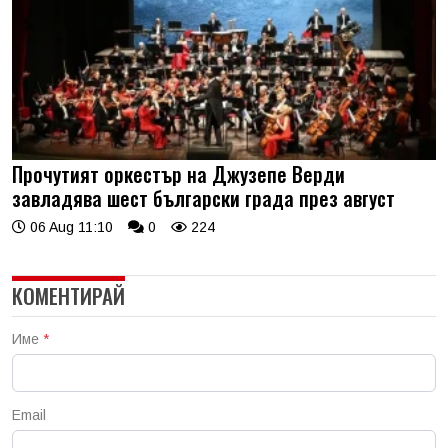
Прочутият оркестър на Джузепе Верди
завладява шест български града през август
06 Aug 11:10
0
224
КОМЕНТИРАЙ
Име
*
Email