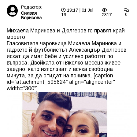
Редактор:
19:17 | 01 Jul
Силвия
19
2317
0
Борисова
Михаела Маринова и Дюлгеров го правят край
морето!
Гласовитата чаровница Михаела Маринова и
гаджето й футболистът Александър Дюлгеров
искат да имат бебе и усилено работят по
въпроса. Двойката от няколко месеца живее
заедно, като използват и всяка свободна
минута, за да отидат на почивка. [caption
id="attachment_595624" align="aligncenter"
width="300"]