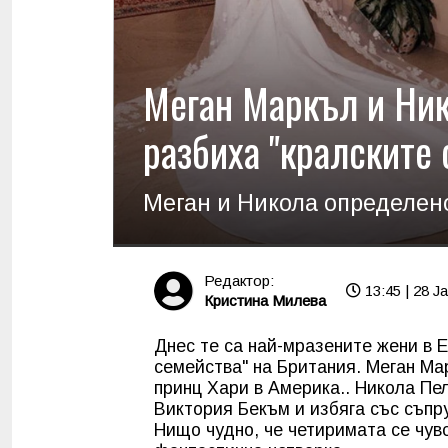
Меган Маркъл и Ни
разбиха "кралските 
Меган и Никола определен
Редактор:
13:45 | 28 J
Кристина Милева
Днес те са най-мразените жени в 
семейства" на Британия. Меган Ма
принц Хари в Америка.. Никола Пе
Виктория Бекъм и избяга със съпру
Нищо чудно, че четиримата се чув