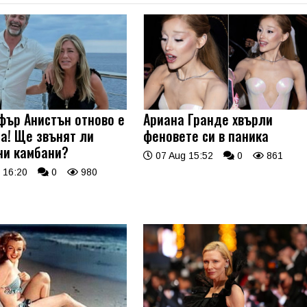
ър Анистън отново е
Ариана Гранде хвърли
а! Ще звънят ли
феновете си в паника
ни камбани?
07 Aug 15:52
0
861
 16:20
0
980