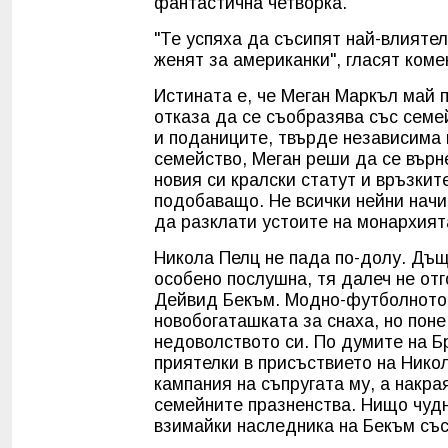
фантастична четворка.
"Те успяха да съсипят най-влияте
женят за американки", гласят ком
Истината е, че Меган Маркъл май п
отказа да се съобразява със сем
и поданиците, твърде независима и
семейство, Меган реши да се върн
новия си кралски статут и връзкит
подобаващо. Не всички нейни начин
да разклати устоите на монархият
Никола Пелц не пада по-долу. Дъщ
особено послушна, тя далеч не от
Дейвид Бекъм. Модно-футболното "
новобогаташката за снаха, но поне
недоволството си. По думите на Б
приятелки в присъствието на Нико
кампания на съпругата му, а накра
семейните празненства. Нищо чудн
взимайки наследника на Бекъм със