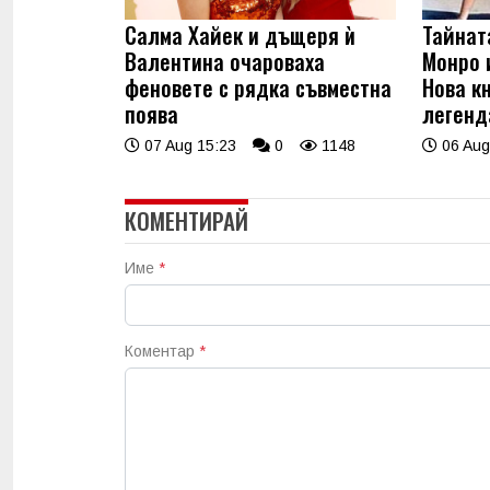
Салма Хайек и дъщеря ѝ
Тайнат
Валентина очароваха
Монро 
феновете с рядка съвместна
Нова к
поява
легенд
07 Aug 15:23
0
1148
06 Aug
КОМЕНТИРАЙ
Име
*
Коментар
*