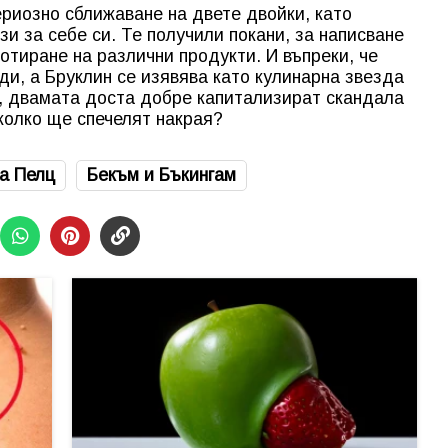
риозно сближаване на двете двойки, като
зи за себе си. Те получили покани, за написване
отиране на различни продукти. И въпреки, че
ди, а Бруклин се изявява като кулинарна звезда
, двамата доста добре капитализират скандала
колко ще спечелят накрая?
а Пелц
Бекъм и Бъкингам