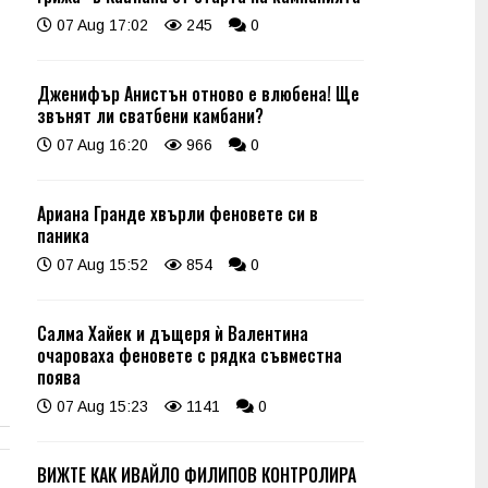
07 Aug 17:02
245
0
Дженифър Анистън отново е влюбена! Ще
звънят ли сватбени камбани?
07 Aug 16:20
966
0
Ариана Гранде хвърли феновете си в
паника
07 Aug 15:52
854
0
Салма Хайек и дъщеря ѝ Валентина
очароваха феновете с рядка съвместна
поява
07 Aug 15:23
1141
0
ВИЖТЕ КАК ИВАЙЛО ФИЛИПОВ КОНТРОЛИРА