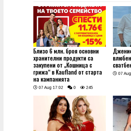
Близо 6 млн. броя основни
Джениф
хранителни продукти са
влюбен
закупени от „Кошница с
сватбе
грижа“ в Kaufland от старта
07 Aug
на кампанията
07 Aug 17:02
0
245