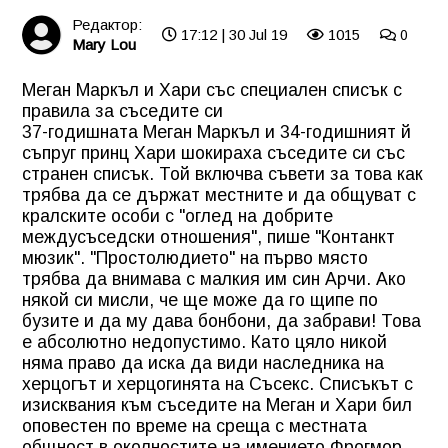
Редактор:
17:12 | 30 Jul 19
1015
0
Mary Lou
Меган Маркъл и Хари със специален списък с
правила за съседите си
37-годишната Меган Маркъл и 34-годишният й
съпруг принц Хари шокираха съседите си със
странен списък. Той включва съвети за това как
трябва да се държат местните и да общуват с
кралските особи с "оглед на добрите
междусъседски отношения", пише "Контанкт
мюзик". "Простолюдието" на първо място
трябва да внимава с малкия им син Арчи. Ако
някой си мисли, че ще може да го щипе по
бузите и да му дава бонбони, да забрави! Това
е абсолютно недопустимо. Като цяло никой
няма право да иска да види наследника на
херцогът и херцогинята на Съсекс. Списъкът с
изисквания към съседите на Меган и Хари бил
оповестен по време на среща с местната
общност в околностите на имението Фрогмор