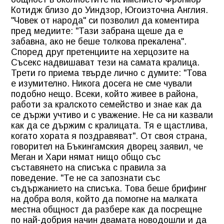
Котидж близо до Уиндзор, Югоизточна Англия.
"Човек от народа" си позволил да коментира
пред медиите: "Тази забрана щеше да е
забавна, ако не беше толкова прекалена".
Според друг претенциите на херцозите на
Съсекс надвишават тези на самата кралица.
Трети го приема твърде лично с думите: "Това
е изумително. Никога досега не сме чували
подобно нещо. Всеки, който живее в района,
работи за кралското семейство и знае как да
се държи учтиво и с уважение. Не са ни казвали
как да се държим с кралицата. Тя е щастлива,
когато хората я поздравяват". От своя страна,
говорител на Бъкингамския дворец заявил, че
Меган и Хари нямат нищо общо със
съставянето на списъка с правила за
поведение. "Те не са запознати със
съдържанието на списъка. Това беше брифинг
на добра воля, който да помогне на малката
местна общност да разбере как да посрещне
по най-добрия начин двамата новодошли и да