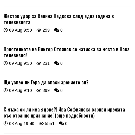
Жесток удар за Ванина Недкова след една година в
телевизията
09 Aug 9:50
259
0
Приятелката на Виктор Стоянов се натиска за място в Нова
телевизия!
09 Aug 9:30
231
0
Ще успее ли Геро да спаси зрението си?
09 Aug 9:10
399
0
С мъжа си ли има ядове?! Ива Софиянска взриви мрежата
със странно признание! (още подробности)
08 Aug 19:40
5551
0