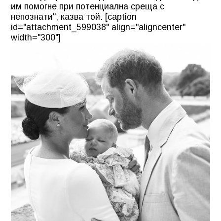
им помогне при потенциална среща с
непознати", казва той. [caption
id="attachment_599038" align="aligncenter"
width="300"]