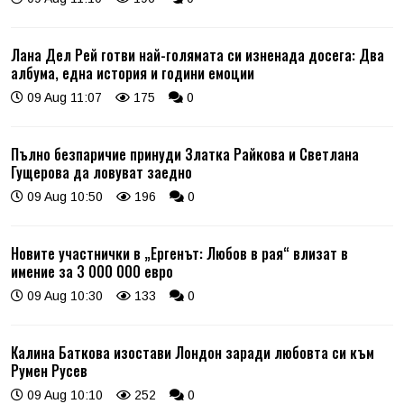
Лана Дел Рей готви най-голямата си изненада досега: Два
албума, една история и години емоции
09 Aug 11:07
175
0
Пълно безпаричие принуди Златка Райкова и Светлана
Гущерова да ловуват заедно
09 Aug 10:50
196
0
Новите участнички в „Ергенът: Любов в рая“ влизат в
имение за 3 000 000 евро
09 Aug 10:30
133
0
Калина Баткова изостави Лондон заради любовта си към
Румен Русев
09 Aug 10:10
252
0