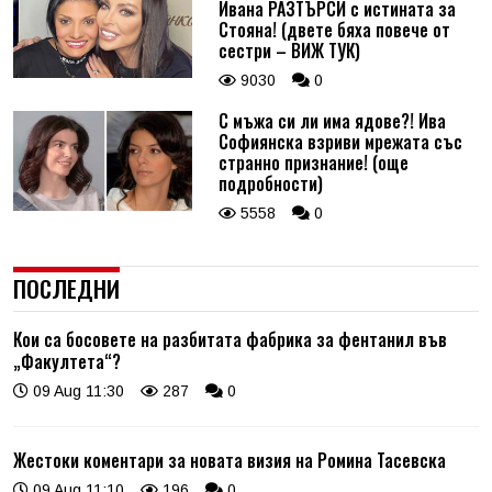
Ивана РАЗТЪРСИ с истината за
Стояна! (двете бяха повече от
сестри – ВИЖ ТУК)
9030
0
С мъжа си ли има ядове?! Ива
Софиянска взриви мрежата със
странно признание! (още
подробности)
5558
0
ПОСЛЕДНИ
Кои са босовете на разбитата фабрика за фентанил във
„Факултета“?
09 Aug 11:30
287
0
Жестоки коментари за новата визия на Ромина Тасевска
09 Aug 11:10
196
0