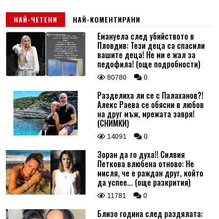
НАЙ-ЧЕТЕНИ
НАЙ-КОМЕНТИРАНИ
Емануела след убийството в
Пловдив: Тези деца са спасили
вашите деца! Не ми е жал за
педофила! (още подробности)
80780
0
Разделиха ли се с Палаханов?!
Алекс Раева се обясни в любов
на друг мъж, мрежата завря!
(СНИМКИ)
14091
0
Зоран да го духа!! Силвия
Петкова влюбена отново: Не
мисля, че е раждан друг, който
да успее... (още разкрития)
11781
0
Близо година след раздялата: