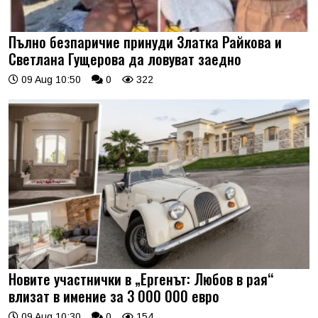
Пълно безпаричие принуди Златка Райкова и
Светлана Гущерова да ловуват заедно
09 Aug 10:50
0
322
Новите участнички в „Ергенът: Любов в рая“
влизат в имение за 3 000 000 евро
09 Aug 10:30
0
154