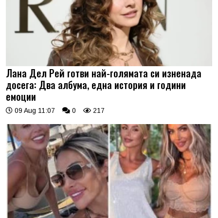
Лана Дел Рей готви най-голямата си изненада
досега: Два албума, една история и години
емоции
09 Aug 11:07
0
217