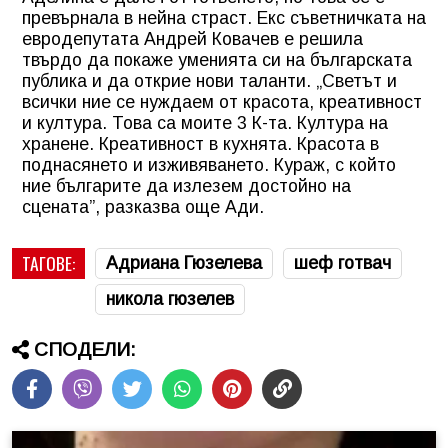
превърнала в нейна страст. Екс съветничката на
евродепутата Андрей Ковачев е решила
твърдо да покаже уменията си на българската
публика и да открие нови таланти. „Светът и
всички ние се нуждаем от красота, креативност
и култура. Това са моите 3 К-та. Култура на
хранене. Креативност в кухнята. Красота в
поднасянето и изживяването. Кураж, с който
ние българите да излезем достойно на
сцената”, разказва още Ади.
ТАГОВЕ:
Адриана Гюзелева
шеф готвач
никола гюзелев
СПОДЕЛИ: