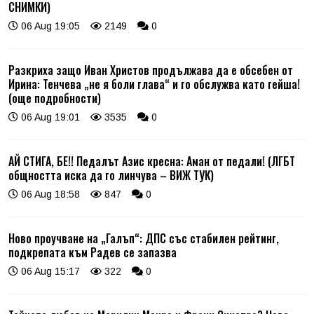
СНИМКИ)
06 Aug 19:05
2149
0
Разкриха защо Иван Христов продължава да е обсебен от
Ирина: Тенчева „не я боли глава“ и го обслужва като гейша!
(още подробности)
06 Aug 19:01
3535
0
АЙ СТИГА, БЕ!! Педалът Азис кресна: Аман от педали! (ЛГБТ
общността иска да го линчува – ВИЖ ТУК)
06 Aug 18:58
847
0
Ново проучване на „Галъп“: ДПС със стабилен рейтинг,
подкрепата към Радев се запазва
06 Aug 15:17
322
0