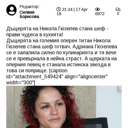
Редактор:
21:24 | 17 Apr
Силвия
18
6972
0
Борисова
Дъщерята на Никола Гюзелев стана шеф -
прави чудеса в кухнята!
Дъщерята на големия оперен титан Никола
Гюзелев стана шеф готвач. Адриана Гюзелева
се е запалила силно по кулинарията и тя вече
се е превърнала в нейна страст. А щерката на
оперния певец е станала истинска звезда в
това си поприще. [caption
id="attachment_549424" align="aligncenter"
width="300"]