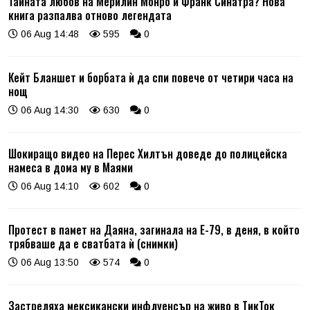
Тайната любов на Мерилин Монро и Франк Синатра? Нова
книга разпалва отново легендата
06 Aug 14:48
595
0
Кейт Бланшет и борбата ѝ да спи повече от четири часа на
нощ
06 Aug 14:30
630
0
Шокиращо видео на Перес Хилтън доведе до полицейска
намеса в дома му в Маями
06 Aug 14:10
602
0
Протест в памет на Даяна, загинала на Е-79, в деня, в който
трябваше да е сватбата ѝ (снимки)
06 Aug 13:50
574
0
Застреляха мексикански инфлуенсър на живо в ТикТок