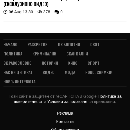
(ЕКСКЛУЗИВНО ВИДЕО)
06 Aug 13:30
378
0
НАЧАЛО
РАЗКРИТИЯ
ЛЮБОПИТНИ
СВЯТ
ПОЛИТИКА
КРИМИНАЛНИ
СКАНДАЛНИ
ЗДРАВОСЛОВНО
ИСТОРИЯ
КИНО
СПОРТ
НАС НИ ЦИТИРАТ
ВИДЕО
МОДА
НОВО: СНИМКИ!
НОВО: ИНТЕРВЮТА
Този сайт е защитен от reCAPTCHA и Google
Политика за
поверителност
и
Условия за ползване
са приложени.
Реклама
Контакти
Общи условия