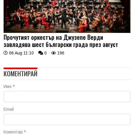
Прочутият оркестър на Джузепе Верди
завладява шест български града през август
06 Aug 11:10
0
196
КОМЕНТИРАЙ
Име
*
Email
Коментар
*