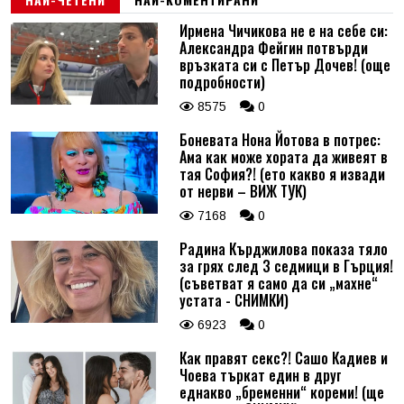
Ирмена Чичикова не е на себе си:
Александра Фейгин потвърди
връзката си с Петър Дочев! (още
подробности)
8575
0
Боневата Нона Йотова в потрес:
Ама как може хората да живеят в
тая София?! (ето какво я извади
от нерви – ВИЖ ТУК)
7168
0
Радина Кърджилова показа тяло
за грях след 3 седмици в Гърция!
(съветват я само да си „махне“
устата - СНИМКИ)
6923
0
Как правят секс?! Сашо Кадиев и
Чоева търкат един в друг
еднакво „бременни“ кореми! (ще