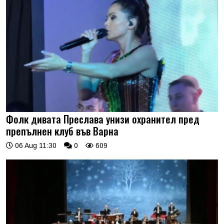
Фолк дивата Преслава унизи охранител пред
препълнен клуб във Варна
06 Aug 11:30
0
609