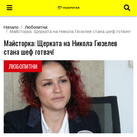
Начало
Любопитни
Майсторка: Щерката на Никола Гюзелев стана шеф готвач!
Майсторка: Щерката на Никола Гюзелев
стана шеф готвач!
ЛЮБОПИТНИ