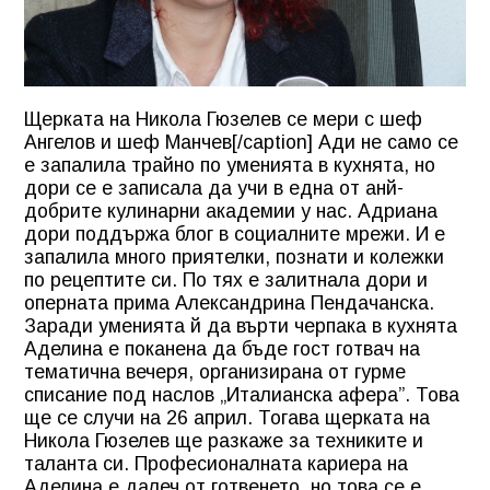
Щерката на Никола Гюзелев се мери с шеф
Ангелов и шеф Манчев[/caption] Ади не само се
е запалила трайно по уменията в кухнята, но
дори се е записала да учи в една от анй-
добрите кулинарни академии у нас. Адриана
дори поддържа блог в социалните мрежи. И е
запалила много приятелки, познати и колежки
по рецептите си. По тях е залитнала дори и
оперната прима Александрина Пендачанска.
Заради уменията й да върти черпака в кухнята
Аделина е поканена да бъде гост готвач на
тематична вечеря, организирана от гурме
списание под наслов „Италианска афера”. Това
ще се случи на 26 април. Тогава щерката на
Никола Гюзелев ще разкаже за техниките и
таланта си. Професионалната кариера на
Аделина е далеч от готвенето, но това се е