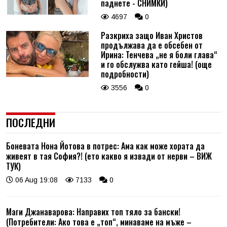
паднете - СНИМКИ)
4697
0
Разкриха защо Иван Христов
продължава да е обсебен от
Ирина: Тенчева „не я боли глава“
и го обслужва като гейша! (още
подробности)
3556
0
ПОСЛЕДНИ
Боневата Нона Йотова в потрес: Ама как може хората да
живеят в тая София?! (ето какво я извади от нерви – ВИЖ
ТУК)
06 Aug 19:08
7133
0
Маги Джанаварова: Направих топ тяло за бански!
(Потребители: Ако това е „топ“, минаваме на мъже –