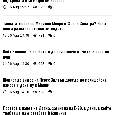
подкрепата към Радев се запазва
06 Aug 15:17
329
0
Тайната любов на Мерилин Монро и Франк Синатра? Нова
книга разпалва отново легендата
06 Aug 14:48
721
0
Кейт Бланшет и борбата ѝ да спи повече от четири часа на
нощ
06 Aug 14:30
693
0
Шокиращо видео на Перес Хилтън доведе до полицейска
намеса в дома му в Маями
06 Aug 14:10
623
0
Протест в памет на Даяна, загинала на Е-79, в деня, в който
трябваше да е сватбата ѝ (снимки)