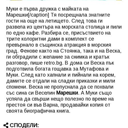
Муки е първа дружка с майката на
Марешки[/caption] Тя посрещнала знатните
гости на още на летището. След това ги
развела из центъра на морската столица и пили
по едно кафе. Разбира се, присъствието на
трите колоритни дами в комплект се
превърнало в същинска атракция в морския
град. Фенове както на Стоянка, така и на Веска,
ги обградили с желание за снимка и кратък
разговор, пише retro.bg. В дома си Веска пък
подготвила богата гощавка за Мутафова и
Муки. След като хапнали и пийнали на корем,
дамите се отдали на сладки приказки и мили
спомени. Веска не пропуснала да се похвали
със сина си Веселин
Марешки
. А Муки също
успяла да свърши нещо полезно по време на
престоя си във Варна, продавайки копия от
своята биографична книга.
СПОДЕЛИ: