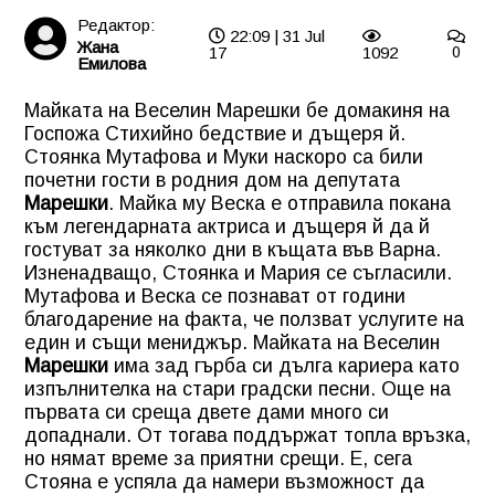
Редактор:
22:09 | 31 Jul
Жана
17
1092
0
Емилова
Майката на Веселин Марешки бе домакиня на
Госпожа Стихийно бедствие и дъщеря й.
Стоянка Мутафова и Муки наскоро са били
почетни гости в родния дом на депутата
Марешки
. Майка му Веска е отправила покана
към легендарната актриса и дъщеря й да й
гостуват за няколко дни в къщата във Варна.
Изненадващо, Стоянка и Мария се съгласили.
Мутафова и Веска се познават от години
благодарение на факта, че ползват услугите на
един и същи мениджър. Майката на Веселин
Марешки
има зад гърба си дълга кариера като
изпълнителка на стари градски песни. Още на
първата си среща двете дами много си
допаднали. От тогава поддържат топла връзка,
но нямат време за приятни срещи. Е, сега
Стояна е успяла да намери възможност да