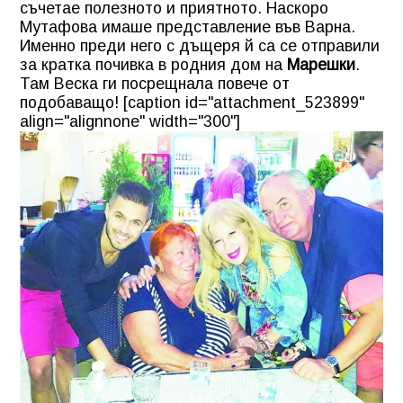
съчетае полезното и приятното. Наскоро
Мутафова имаше представление във Варна.
Именно преди него с дъщеря й са се отправили
за кратка почивка в родния дом на
Марешки
.
Там Веска ги посрещнала повече от
подобаващо! [caption id="attachment_523899"
align="alignnone" width="300"]