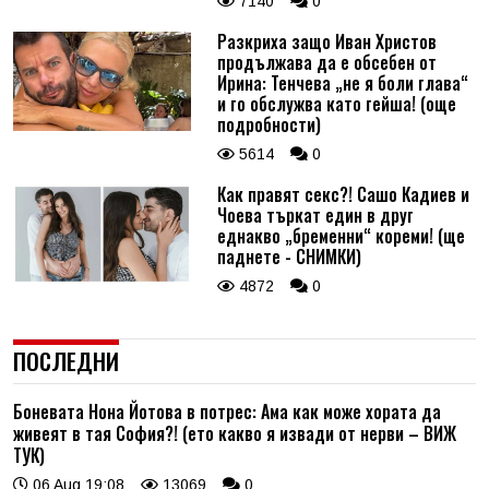
7140
0
Разкриха защо Иван Христов
продължава да е обсебен от
Ирина: Тенчева „не я боли глава“
и го обслужва като гейша! (още
подробности)
5614
0
Как правят секс?! Сашо Кадиев и
Чоева търкат един в друг
еднакво „бременни“ кореми! (ще
паднете - СНИМКИ)
4872
0
ПОСЛЕДНИ
Боневата Нона Йотова в потрес: Ама как може хората да
живеят в тая София?! (ето какво я извади от нерви – ВИЖ
ТУК)
06 Aug 19:08
13069
0