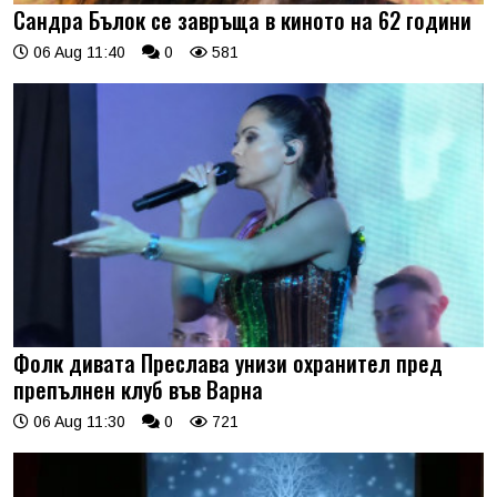
Сандра Бълок се завръща в киното на 62 години
06 Aug 11:40
0
581
Фолк дивата Преслава унизи охранител пред
препълнен клуб във Варна
06 Aug 11:30
0
721