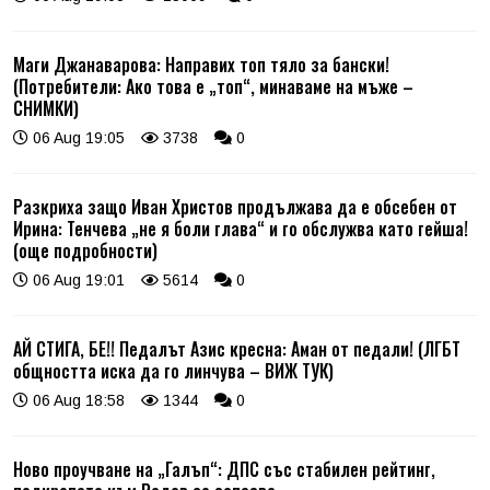
Маги Джанаварова: Направих топ тяло за бански!
(Потребители: Ако това е „топ“, минаваме на мъже –
СНИМКИ)
06 Aug 19:05
3738
0
Разкриха защо Иван Христов продължава да е обсебен от
Ирина: Тенчева „не я боли глава“ и го обслужва като гейша!
(още подробности)
06 Aug 19:01
5614
0
АЙ СТИГА, БЕ!! Педалът Азис кресна: Аман от педали! (ЛГБТ
общността иска да го линчува – ВИЖ ТУК)
06 Aug 18:58
1344
0
Ново проучване на „Галъп“: ДПС със стабилен рейтинг,