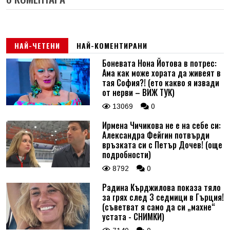
НАЙ-ЧЕТЕНИ
НАЙ-КОМЕНТИРАНИ
Боневата Нона Йотова в потрес:
Ама как може хората да живеят в
тая София?! (ето какво я извади
от нерви – ВИЖ ТУК)
13069
0
Ирмена Чичикова не е на себе си:
Александра Фейгин потвърди
връзката си с Петър Дочев! (още
подробности)
8792
0
Радина Кърджилова показа тяло
за грях след 3 седмици в Гърция!
(съветват я само да си „махне“
устата - СНИМКИ)