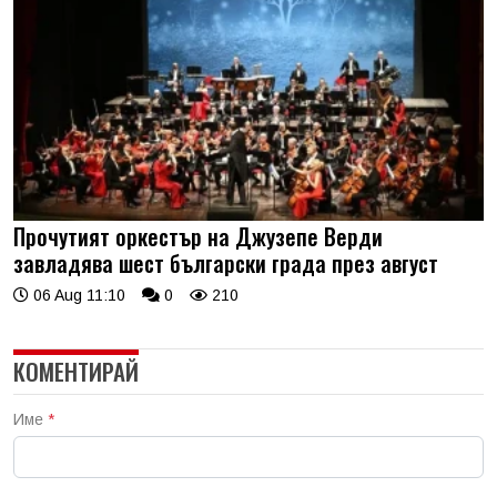
Прочутият оркестър на Джузепе Верди
завладява шест български града през август
06 Aug 11:10
0
210
КОМЕНТИРАЙ
Име
*