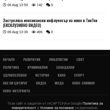
06 Aug 13:50
742
0
Застреляха мексикански инфлуенсър на живо в ТикТок
(ЕКСКЛУЗИВНО ВИДЕО)
06 Aug 13:30
406
0
НАЧАЛО
РАЗКРИТИЯ
ЛЮБОПИТНИ
СВЯТ
ПОЛИТИКА
КРИМИНАЛНИ
СКАНДАЛНИ
ЗДРАВОСЛОВНО
ИСТОРИЯ
КИНО
СПОРТ
НАС НИ ЦИТИРАТ
ВИДЕО
МОДА
НОВО: СНИМКИ!
НОВО: ИНТЕРВЮТА
Този сайт е защитен от reCAPTCHA и Google
Политика за
поверителност
и
Условия за ползване
са приложени.