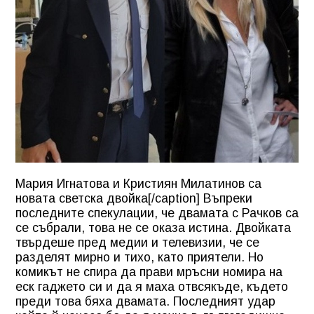
Мария Игнатова и Кристиян Милатинов са
новата светска двойка[/caption] Въпреки
последните спекулации, че двамата с Рачков са
се събрали, това не се оказа истина. Двойката
твърдеше пред медии и телевизии, че се
разделят мирно и тихо, като приятели. Но
комикът не спира да прави мръсни номира на
еск гаджето си и да я маха отвсякъде, където
преди това бяха двамата. Последният удар