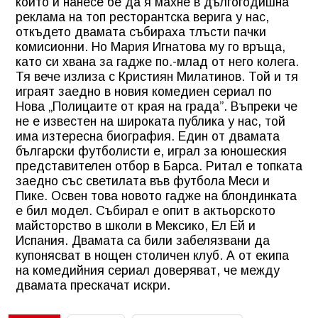
който й нанесе бе да я махне в дългогодишна
реклама на топ ресторантска верига у нас,
откъдето двамата събираха тлъсти пачки
комисионни. Но Мария Игнатова му го връща,
като си хвана за гадже по.-млад от него колега.
Тя вече излиза с Кристиян Милатинов. Той и тя
играят заедно в новия комедиен сериал по
Нова „Полицаите от края на града”. Въпреки че
не е известен на широката публика у нас, той
има изтересна биография. Един от двамата
български футболисти е, играл за юношеския
представителен отбор в Барса. Ритал е топката
заедно със светилата във футбола Меси и
Пике. Освен това новото гадже на блондинката
е бил модел. Събирал е опит в актьорското
майсторство в школи в Мексико, Ел Ей и
Испания. Двамата са били забелязвани да
купонясват в нощен столичен клуб. А от екипа
на комедийния сериал доверяват, че между
двамата прескачат искри.