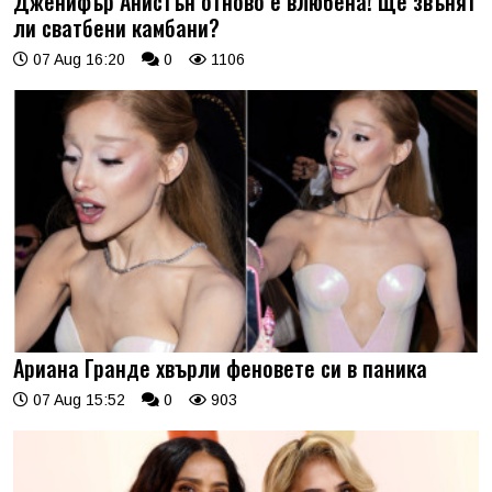
Дженифър Анистън отново е влюбена! Ще звънят
ли сватбени камбани?
07 Aug 16:20
0
1106
Ариана Гранде хвърли феновете си в паника
07 Aug 15:52
0
903