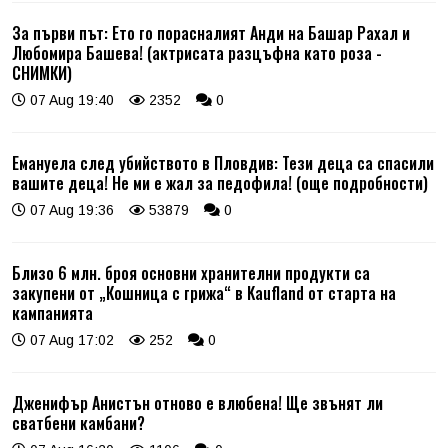
За първи път: Ето го порасналият Анди на Башар Рахал и
Любомира Башева! (актрисата разцъфна като роза -
СНИМКИ)
07 Aug 19:40
2352
0
Емануела след убийството в Пловдив: Тези деца са спасили
вашите деца! Не ми е жал за педофила! (още подробности)
07 Aug 19:36
53879
0
Близо 6 млн. броя основни хранителни продукти са
закупени от „Кошница с грижа“ в Kaufland от старта на
кампанията
07 Aug 17:02
252
0
Дженифър Анистън отново е влюбена! Ще звънят ли
сватбени камбани?