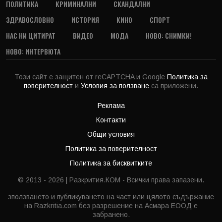
ПОЛИТИКА
КРИМИНАЛНИ
СКАНДАЛНИ
ЗДРАВОСЛОВНО
ИСТОРИЯ
КИНО
СПОРТ
НАС НИ ЦИТИРАТ
ВИДЕО
МОДА
НОВО: СНИМКИ!
НОВО: ИНТЕРВЮТА
Този сайт е защитен от reCAPTCHA и Google
Политика за
поверителност
и
Условия за ползване
са приложени.
Реклама
Контакти
Общи условия
Политика за поверителност
Политика за бисквитките
© 2013 - 2026 | Разкрития.КОМ - Всички права запазени.
зползването и публикуването на част или цялото съдържание
на Razkritia.com без разрешение на Асмара ЕООД е
забранено.