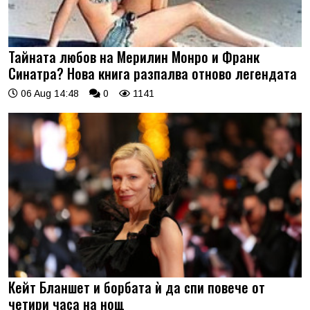
Тайната любов на Мерилин Монро и Франк
Синатра? Нова книга разпалва отново легендата
06 Aug 14:48
0
1141
Кейт Бланшет и борбата ѝ да спи повече от
четири часа на нощ