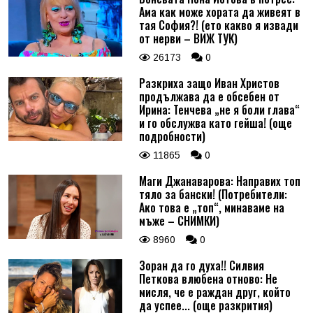
Ама как може хората да живеят в
тая София?! (ето какво я извади
от нерви – ВИЖ ТУК)
26173
0
Разкриха защо Иван Христов
продължава да е обсебен от
Ирина: Тенчева „не я боли глава“
и го обслужва като гейша! (още
подробности)
11865
0
Маги Джанаварова: Направих топ
тяло за бански! (Потребители:
Ако това е „топ“, минаваме на
мъже – СНИМКИ)
8960
0
Зоран да го духа!! Силвия
Петкова влюбена отново: Не
мисля, че е раждан друг, който
да успее... (още разкрития)