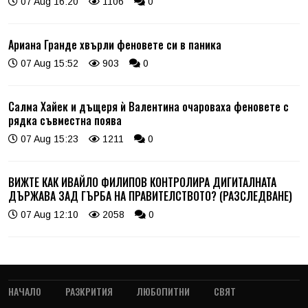
07 Aug 16:20
1106
0
Ариана Гранде хвърли феновете си в паника
07 Aug 15:52
903
0
Салма Хайек и дъщеря ѝ Валентина очароваха феновете с
рядка съвместна поява
07 Aug 15:23
1211
0
ВИЖТЕ КАК ИВАЙЛО ФИЛИПОВ КОНТРОЛИРА ДИГИТАЛНАТА
ДЪРЖАВА ЗАД ГЪРБА НА ПРАВИТЕЛСТВОТО? (РАЗСЛЕДВАНЕ)
07 Aug 12:10
2058
0
НАЧАЛО
РАЗКРИТИЯ
ЛЮБОПИТНИ
СВЯТ