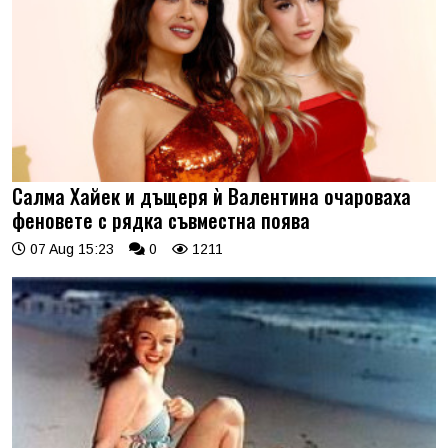
Салма Хайек и дъщеря ѝ Валентина очароваха
феновете с рядка съвместна поява
07 Aug 15:23
0
1211