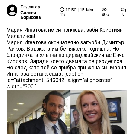
Редактор:
19:50 | 15 Mar
Силвия
18
966
0
Борисова
Мария Игнатова не си поплюва, заби Кристиян
Милатинов!
Мария Игнатова окончателно загърби Димитър
Рачков. Връзката им бе няколко годишна. Но
блондинката хлътна по циркаджийския ас Енчо
Кирязов. Заради което двамата се разделиха.
Но след като той се прибра при жена си, Мария
Игнатова остана сама. [caption
id="attachment_546042" align="aligncenter"
width="300"]