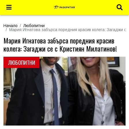
Начало
Любопитни
Мария Игнатова забърса поредния красив колега: Загаджи се
Мария Игнатова забърса поредния красив
колега: Загаджи се с Кристиян Милатинов!
ЛЮБОПИТНИ