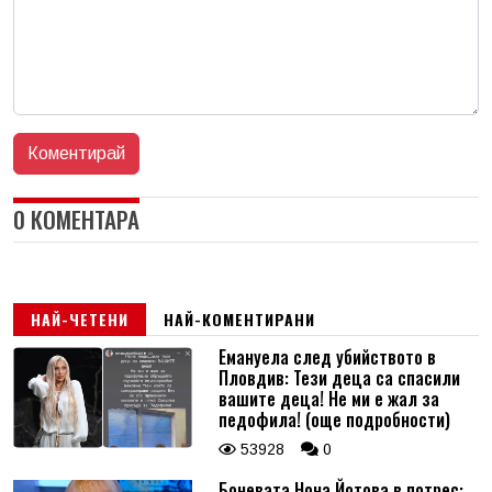
0 КОМЕНТАРА
НАЙ-ЧЕТЕНИ
НАЙ-КОМЕНТИРАНИ
Емануела след убийството в
Пловдив: Тези деца са спасили
вашите деца! Не ми е жал за
педофила! (още подробности)
53928
0
Боневата Нона Йотова в потрес: