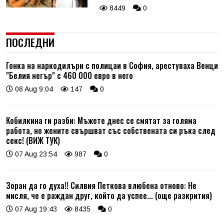
8449
0
ПОСЛЕДНИ
Гонка на наркодилъри с полицаи в София, арестуваха Венци
"Белия негър" с 460 000 евро в него
08 Aug 9:04
147
0
Кобилкина ги разби: Мъжете днес се смятат за голяма
работа, но жените свършват със собствената си ръка след
секс! (ВИЖ ТУК)
07 Aug 23:54
987
0
Зоран да го духа!! Силвия Петкова влюбена отново: Не
мисля, че е раждан друг, който да успее... (още разкрития)
07 Aug 19:43
8435
0