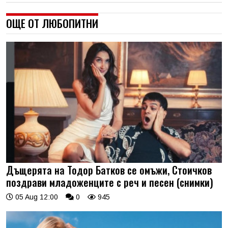
ОЩЕ ОТ ЛЮБОПИТНИ
Дъщерята на Тодор Батков се омъжи, Стоичков
поздрави младоженците с реч и песен (снимки)
05 Aug 12:00
0
945