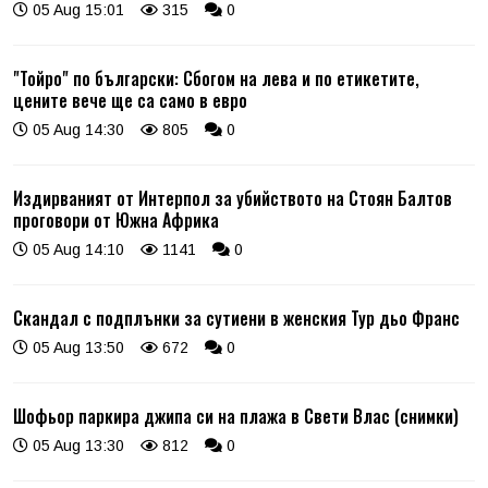
05 Aug 15:01
315
0
"Тойро" по български: Сбогом на лева и по етикетите,
цените вече ще са само в евро
05 Aug 14:30
805
0
Издирваният от Интерпол за убийството на Стоян Балтов
проговори от Южна Африка
05 Aug 14:10
1141
0
Скандал с подплънки за сутиени в женския Тур дьо Франс
05 Aug 13:50
672
0
Шофьор паркира джипа си на плажа в Свети Влас (снимки)
05 Aug 13:30
812
0