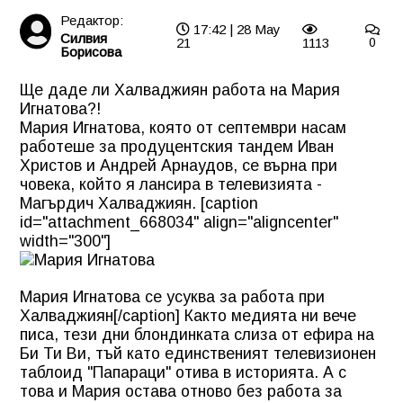
Редактор:
17:42 | 28 May
Силвия
21
1113
0
Борисова
Ще даде ли Халваджиян работа на Мария
Игнатова?!
Мария Игнатова, която от септември насам
работеше за продуцентския тандем Иван
Христов и Андрей Арнаудов, се върна при
човека, който я лансира в телевизията -
Магърдич Халваджиян. [caption
id="attachment_668034" align="aligncenter"
width="300"]
Мария Игнатова се усуква за работа при
Халваджиян[/caption] Както медията ни вече
писа, тези дни блондинката слиза от ефира на
Би Ти Ви, тъй като единственият телевизионен
таблоид "Папараци" отива в историята. А с
това и Мария остава отново без работа за