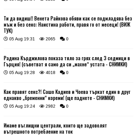
Ти да видиш!! Венета Райкова обяви как се подмладява без
мъж и без секс: Наистина работи, правя го от месеци! (ВИЖ
ТУК)
05 Aug 19:31
2065
0
Радина Кърджилова показа тяло за грях след 3 седмици в
Гърция! (съветват я само да си „махне“ устата - СНИМКИ)
05 Aug 19:28
4018
0
Как правят секс?! Сашо Кадиев и Чоева търкат един в друг
еднакво „бременни“ кореми! (ще паднете - СНИМКИ)
05 Aug 19:24
2982
0
Имаме въглищни централи, които ще задоволят
вътрешното потребление на ток