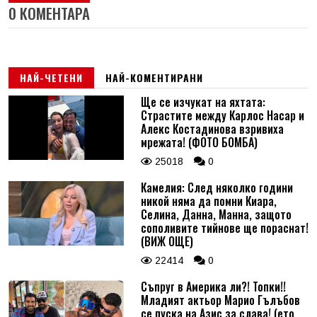
0 КОМЕНТАРА
НАЙ-ЧЕТЕНИ
НАЙ-КОМЕНТИРАНИ
Ще се изчукат на яхтата:
Страстите между Карлос Насар и
Алекс Костадинова взривиха
мрежата! (ФОТО БОМБА)
25018
0
Камелия: След няколко години
никой няма да помни Киара,
Селина, Данна, Манна, защото
сополивите тийнове ще пораснат!
(ВИЖ ОЩЕ)
22414
0
Съпруг в Америка ли?! Топки!!
Младият актьор Марио Гълъбов
се пуска на Азис за слава! (ето