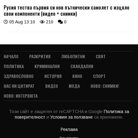
Русия тества първия си нов пътнически самолет с изцяло
свои компоненти (видео + снимки)
05 Aug 13:10
210
0
НАЧАЛО
РАЗКРИТИЯ
ЛЮБОПИТНИ
СВЯТ
ПОЛИТИКА
КРИМИНАЛНИ
СКАНДАЛНИ
ЗДРАВОСЛОВНО
ИСТОРИЯ
КИНО
СПОРТ
НАС НИ ЦИТИРАТ
ВИДЕО
МОДА
НОВО: СНИМКИ!
НОВО: ИНТЕРВЮТА
Този сайт е защитен от reCAPTCHA и Google
Политика за
поверителност
и
Условия за ползване
са приложени.
Реклама