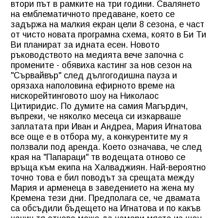
втори път в рамките на три години. Свалянето
на емблематичното предаване, което се
задържа на малкия екран цели 8 сезона, е част
от чисто новата програмна схема, която в Би Ти
Ви планират за идната есен. Новото
ръководството на медията вече започна с
промените - обявиха кастинг за нов сезон на
"Сървайвър" след дългогодишна пауза и
орязаха наполовина ефирното време на
нискорейтинговото шоу на Николаос
Цитиридис. По думите на самия Магърдич,
въпреки, че няколко месеца си изкарваше
заплатата при Иван и Андреа, Мария Игнатова
все още е в отбора му, а конкурентите му я
ползвали под аренда. Което означава, че след
края на "Папараци" тв водещата отново се
връща към екипа на Халваджиян. Най-вероятно
точно това е бил поводът за срещата между
Мария и арменеца в заведението на жена му
Кремена тези дни. Предполага се, че двамата
са обсъдили бъдещето на Игнатова и по какъв