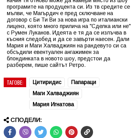
начин тя отново може да намери място из шоу
програмите на продуцента си. Из тв средите се
мълви, че Магърдич е пред сключване на
договор с Би Ти Ви за нова игра по италиански
лиценз, която много прилича на "Сделка или не"
с Румен Луканов. Идеята е тя да се излъчва в
късния следобед и да се завърти наесен. Дали
Мария и Маги Халваджиян на рандевуто си са
обсъдили евентуален ангажимен за
блондинката в новото шоу, предстои да
разберем, пише сайтът Ретро.
ТАГОВЕ:
Цитиридис
Папараци
Маги Халваджиян
Мария Игнатова
СПОДЕЛИ: