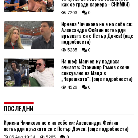
как се гради кариера - СНИМКИ)
7203
0
Ирмена Чичикова не е на себе си:
Александра Фейгин потвърди
връзката си с Петър Дочев! (още
подробности)
5285
0
На шеф Манчев му паднаха
очилата: Станимир Гъмов скочи
сексуално на Маца в
„Черешката“! (още подробности)
4529
0
ПОСЛЕДНИ
Ирмена Чичикова не е на себе си: Александра Фейгин
потвърди връзката си с Петър Дочев! (още подробности)
05 Aug 19:34
5285
0