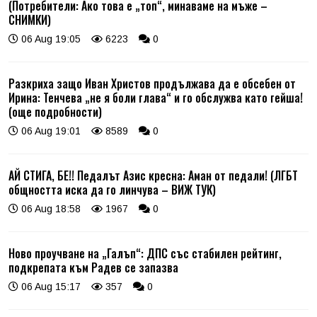
(Потребители: Ако това е „топ“, минаваме на мъже –
СНИМКИ)
06 Aug 19:05
6223
0
Разкриха защо Иван Христов продължава да е обсебен от
Ирина: Тенчева „не я боли глава“ и го обслужва като гейша!
(още подробности)
06 Aug 19:01
8589
0
АЙ СТИГА, БЕ!! Педалът Азис кресна: Аман от педали! (ЛГБТ
общността иска да го линчува – ВИЖ ТУК)
06 Aug 18:58
1967
0
Ново проучване на „Галъп“: ДПС със стабилен рейтинг,
подкрепата към Радев се запазва
06 Aug 15:17
357
0