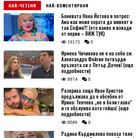
НАЙ-ЧЕТЕНИ
НАЙ-КОМЕНТИРАНИ
Боневата Нона Йотова в потрес:
Ама как може хората да живеят в
тая София?! (ето какво я извади
от нерви – ВИЖ ТУК)
19173
0
Ирмена Чичикова не е на себе си:
Александра Фейгин потвърди
връзката си с Петър Дочев! (още
подробности)
8974
0
Разкриха защо Иван Христов
продължава да е обсебен от
Ирина: Тенчева „не я боли глава“
и го обслужва като гейша! (още
подробности)
8589
0
Радина Кърджилова показа тяло