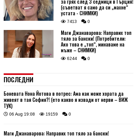
за грях след 3 седмици в Гърция!
(съветват я само да си „махне“
устата - СНИМКИ)
7413
0
Маги Джанаварова: Направих топ
тяло за бански! (Потребители:
Ако това е „топ“, минаваме на
мъже – СНИМКИ)
6244
0
ПОСЛЕДНИ
Боневата Нона Йотова в потрес: Ама как може хората да
живеят в тая София?! (ето какво я извади от нерви – ВИЖ
ТУК)
06 Aug 19:08
19159
0
Маги Джанаварова: Направих топ тяло за бански!