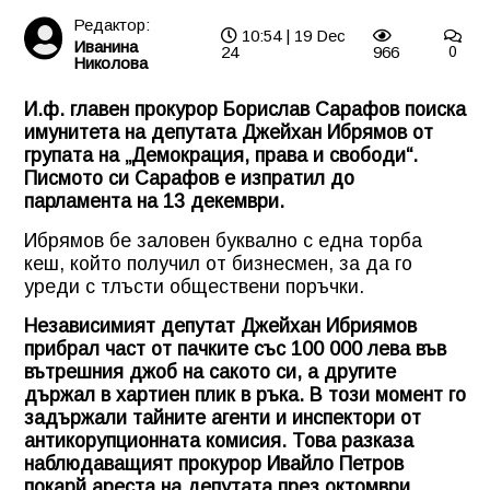
Редактор:
10:54 | 19 Dec
Иванина
24
966
0
Николова
И.ф. главен прокурор Борислав Сарафов поиска
имунитета на депутата Джейхан Ибрямов от
групата на „Демокрация, права и свободи“.
Писмото си Сарафов е изпратил до
парламента на 13 декември.
Ибрямов бе заловен буквално с една торба
кеш, който получил от бизнесмен, за да го
уреди с тлъсти обществени поръчки.
Независимият депутат Джейхан Ибриямов
прибрал част от пачките със 100 000 лева във
вътрешния джоб на сакото си, а другите
държал в хартиен плик в ръка. В този момент го
задържали тайните агенти и инспектори от
антикорупционната комисия. Това разказа
наблюдаващият прокурор Ивайло Петров
покарй ареста на депутата през октомври.