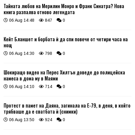
Тайната любов на Мерилин Монро и Франк Синатра? Нова
книга разпалва отново легендата
06 Aug 14:48
847
0
Кейт Бланшет и борбата ѝ да спи повече от четири часа на
нощ
06 Aug 14:30
798
0
Шокиращо видео на Перес Хилтън доведе до полицейска
намеса в дома му в Маями
06 Aug 14:10
714
0
Протест в памет на Даяна, загинала на Е-79, в деня, в който
трябваше да е сватбата ѝ (снимки)
06 Aug 13:50
924
0