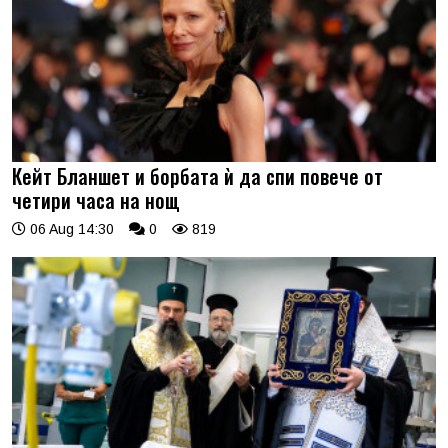
Кейт Бланшет и борбата ѝ да спи повече от
четири часа на нощ
06 Aug 14:30
0
819