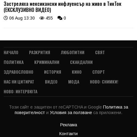
Застреляха мексикански инфлуенсър на живо в ТикТок
(ЕКСКЛУЗИВНО ВИДЕО)
06 Aug 13:30
455
0
НАЧАЛО
РАЗКРИТИЯ
ЛЮБОПИТНИ
СВЯТ
ПОЛИТИКА
КРИМИНАЛНИ
СКАНДАЛНИ
ЗДРАВОСЛОВНО
ИСТОРИЯ
КИНО
СПОРТ
НАС НИ ЦИТИРАТ
ВИДЕО
МОДА
НОВО: СНИМКИ!
НОВО: ИНТЕРВЮТА
Този сайт е защитен от reCAPTCHA и Google
Политика за
поверителност
и
Условия за ползване
са приложени.
Реклама
Контакти