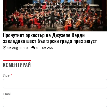
Прочутият оркестър на Джузепе Верди
завладява шест български града през август
06 Aug 11:10
0
266
КОМЕНТИРАЙ
Име
*
Email