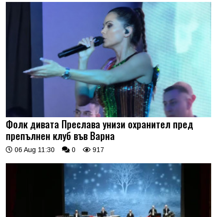
Фолк дивата Преслава унизи охранител пред
препълнен клуб във Варна
06 Aug 11:30
0
917