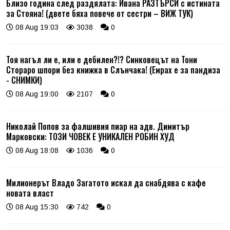
Близо година след раздялата: Ивана РАЗТЪРСИ с истината
за Стояна! (двете бяха повече от сестри – ВИЖ ТУК)
08 Aug 19:03
3038
0
Тоя нагъл ли е, или е дебилен?!? Синковецът на Тони
Стораро шпори без книжка в Слънчака! (Емрах е за пандиза
- СНИМКИ)
08 Aug 19:00
2107
0
Николай Попов за фалшивия пиар на адв. Димитър
Марковски: ТОЗИ ЧОВЕК Е УНИКАЛЕН РОБИН ХУД
08 Aug 18:08
1036
0
Милионерът Владо Загатото искал да снабдява с кафе
новата власт
08 Aug 15:30
742
0