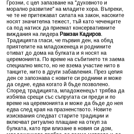
Грозни, с цел запазване на "духовното и
морално развитие" на младите хора. Въпреки,
че те не притежават силата на закон, насоките
носят значителна тежест, тъй като чеченците
са под натиск да приемат консервативните
виждания на лидера
Рамзан Кадиров
.
Традицията гласи, че първия ден, на обяд
приятелите на младоженеца и роднините
отиват до дома на булката и я носят на
церемонията. По време на събитието тя заема
специално място, но не взема участие нито в
танците, нито в други забавления. През целия
ден се запознава с новите си роднини и може
да седне, едва когато й бъде позволено.
Според традицията, младоженецът трябва да
избягва срещи със съпругата си преди и по
време на церемонията и може да бъде до нея
едва след края на празненството. Новите
изисквания следват старите традиции и
включват ритуално плащане на откуп за
булката, като при влизане в новия си дом,