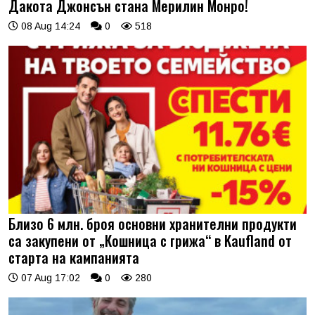
Дакота Джонсън стана Мерилин Монро!
08 Aug 14:24
0
518
Близо 6 млн. броя основни хранителни продукти
са закупени от „Кошница с грижа“ в Kaufland от
старта на кампанията
07 Aug 17:02
0
280