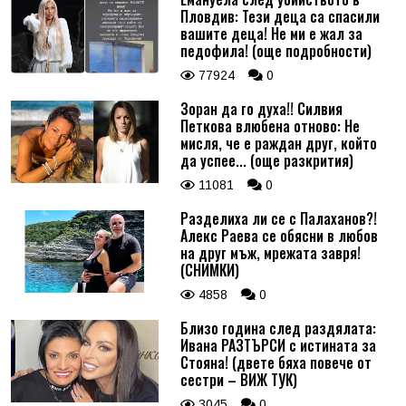
Пловдив: Тези деца са спасили
вашите деца! Не ми е жал за
педофила! (още подробности)
77924
0
Зоран да го духа!! Силвия
Петкова влюбена отново: Не
мисля, че е раждан друг, който
да успее... (още разкрития)
11081
0
Разделиха ли се с Палаханов?!
Алекс Раева се обясни в любов
на друг мъж, мрежата завря!
(СНИМКИ)
4858
0
Близо година след раздялата:
Ивана РАЗТЪРСИ с истината за
Стояна! (двете бяха повече от
сестри – ВИЖ ТУК)
3045
0