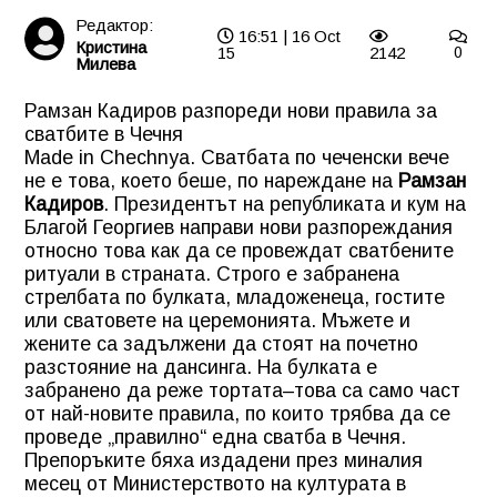
Редактор:
16:51 | 16 Oct
Кристина
15
2142
0
Милева
Рамзан Кадиров разпореди нови правила за
сватбите в Чечня
Made in Chechnya. Сватбата по чеченски вече
не е това, което беше, по нареждане на
Рамзан
Кадиров
. Президентът на републиката и кум на
Благой Георгиев направи нови разпореждания
относно това как да се провеждат сватбените
ритуали в страната. Строго е забранена
стрелбата по булката, младоженеца, гостите
или сватовете на церемонията. Мъжете и
жените са задължени да стоят на почетно
разстояние на дансинга. На булката е
забранено да реже тортата–това са само част
от най-новите правила, по които трябва да се
проведе „правилно“ една сватба в Чечня.
Препоръките бяха издадени през миналия
месец от Министерството на културата в