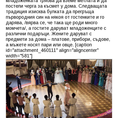
младоженката трябва да вземе метлата и да
постели черга за късмет у дома. Следващата
традиция изисква булката да прегръща
първородния син на някоя от гостенките и го
дарява, /вярва се, че така ще роди много
момчета/, а гостите даруват младоженците с
различни подаръци. Жените даруват с
предмети за дома – платове, прибори, съдове,
а мъжете носят пари или овце. [caption
id="attachment_460111" align="aligncenter"
width="581"]