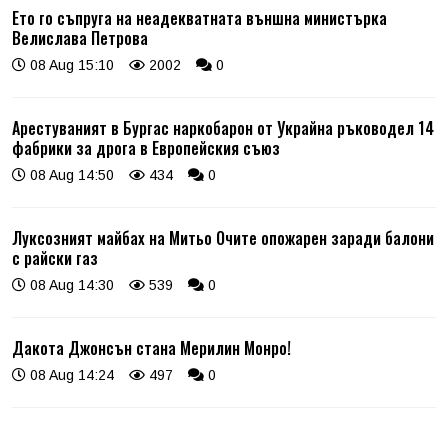
Ето го съпруга на неадекватната външна министърка
Велислава Петрова
08 Aug 15:10
2002
0
Арестуваният в Бургас наркобарон от Украйна ръководел 14
фабрики за дрога в Европейския съюз
08 Aug 14:50
434
0
Луксозният майбах на Митьо Очите опожарен заради балони
с райски газ
08 Aug 14:30
539
0
Дакота Джонсън стана Мерилин Монро!
08 Aug 14:24
497
0