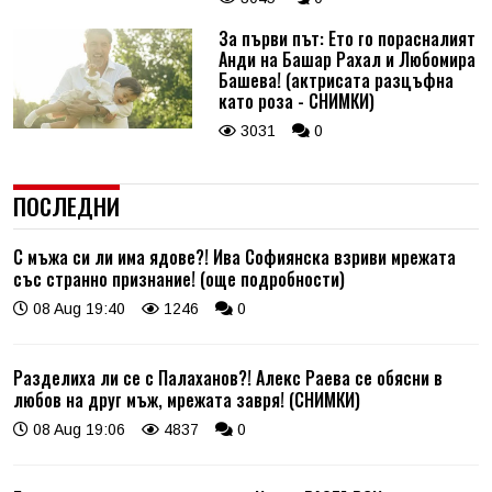
За първи път: Ето го порасналият
Анди на Башар Рахал и Любомира
Башева! (актрисата разцъфна
като роза - СНИМКИ)
3031
0
ПОСЛЕДНИ
С мъжа си ли има ядове?! Ива Софиянска взриви мрежата
със странно признание! (още подробности)
08 Aug 19:40
1246
0
Разделиха ли се с Палаханов?! Алекс Раева се обясни в
любов на друг мъж, мрежата завря! (СНИМКИ)
08 Aug 19:06
4837
0