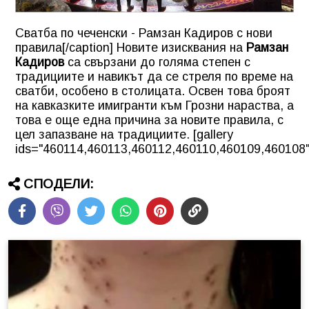
Сватба по чеченски - Рамзан Кадиров с нови
правила[/caption] Новите изисквания на
Рамзан
Кадиров
са свързани до голяма степен с
традициите и навикът да се стреля по време на
сватби, особено в столицата. Освен това броят
на кавказките имигранти към Грозни нараства, а
това е още една причина за новите правила, с
цел запазване на традициите. [gallery
ids="460114,460113,460112,460110,460109,460108"
СПОДЕЛИ: