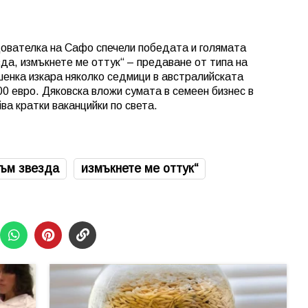
ователка на Сафо спечели победата и голямата
зда, измъкнете ме оттук“ – предаване от типа на
шенка изкара няколко седмици в австралийската
00 евро. Дяковска вложи сумата в семеен бизнес в
йва кратки ваканцийки по света.
съм звезда
измъкнете ме оттук“