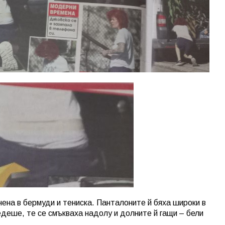
ена в бермуди и тениска. Панталоните й бяха широки в
едеше, те се смъкваха надолу и долните й гащи – бели