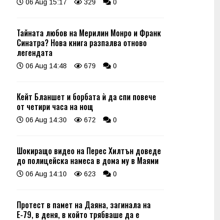
06 Aug 15:17
329
0
Тайната любов на Мерилин Монро и Франк
Синатра? Нова книга разпалва отново
легендата
06 Aug 14:48
679
0
Кейт Бланшет и борбата ѝ да спи повече
от четири часа на нощ
06 Aug 14:30
672
0
Шокиращо видео на Перес Хилтън доведе
до полицейска намеса в дома му в Маями
06 Aug 14:10
623
0
Протест в памет на Даяна, загинала на
Е-79, в деня, в който трябваше да е