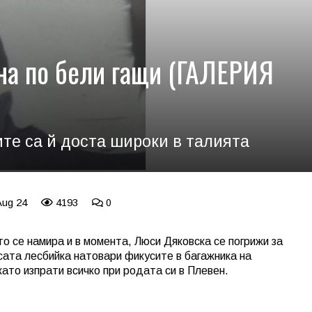
на по бели гащи (ГАЛЕРИЯ
ите са й доста широки в талията
Aug 24
4193
0
о се намира и в момента, Люси Дяковска се погрижи за
сата лесбийка натовари фикусите в багажника на
като изпрати всичко при родата си в Плевен.