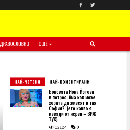
ЗДРАВОСЛОВНО
ОЩЕ
НАЙ-ЧЕТЕНИ
НАЙ-КОМЕНТИРАНИ
Боневата Нона Йотова
в потрес: Ама как може
хората да живеят в тая
София?! (ето какво я
извади от нерви – ВИЖ
ТУК)
12124
0