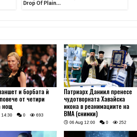
Drop Of Plain...
ланшет и борбата ѝ
Патриарх Даниил пренесе
 повече от четири
чудотворната Хавайска
а нощ
икона в реанимациите на
ВМА (снимки)
 14:30
0
693
06 Aug 12:00
0
252