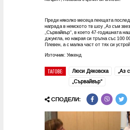
Преди няколко месеца пеещата послед
награда в немското тв шоу „Аз съм зве
„Сървайвър“, в което 47-годишната на
джунгла, но накрая си тръгна със 100 0
Плевен, а с малка част от тях си устро
Източник: Уикенд
ТАГОВЕ:
Люси Дяковска
„Аз 
„Сървайвър“
СПОДЕЛИ: