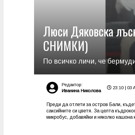
Люси Дяковска лъс
СНИМКИ)
По всичко личи, че бермуд
Редактор:
23:10 | 03 
Иванина Николова
Преди да отлети за остров Бали, къдет
саксийните си цветя. За целта къдроко
микробус, добавяйки и няколко кашона 