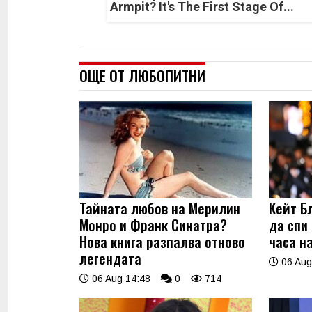
Armpit? It's The First Stage Of...
ОЩЕ ОТ ЛЮБОПИТНИ
Тайната любов на Мерилин
Кейт Б
Монро и Франк Синатра?
да спи
Нова книга разпалва отново
часа н
легендата
06 Aug
06 Aug 14:48
0
714