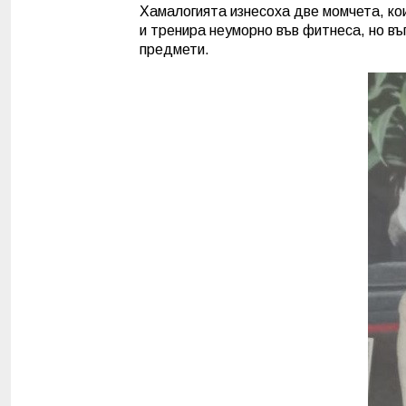
Хамалогията изнесоха две момчета, ко
и тренира неуморно във фитнеса, но в
предмети.