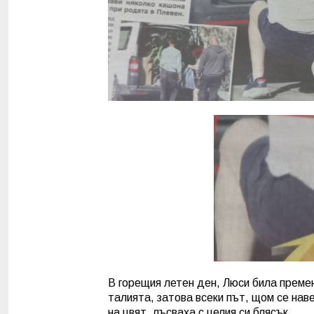
В горещия летен ден, Люси била премен
талията, затова всеки път, щом се нав
на цвят, лъсваха с целия си блясък.