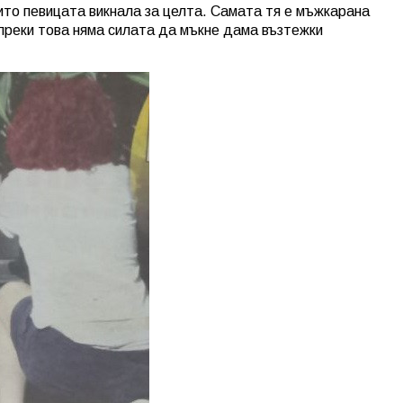
ито певицата викнала за целта. Самата тя е мъжкарана
ъпреки това няма силата да мъкне дама възтежки