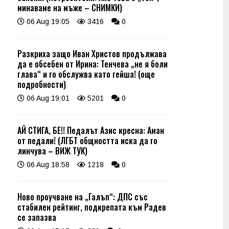
минаваме на мъже – СНИМКИ)
06 Aug 19:05
3416
0
Разкриха защо Иван Христов продължава
да е обсебен от Ирина: Тенчева „не я боли
глава“ и го обслужва като гейша! (още
подробности)
06 Aug 19:01
5201
0
АЙ СТИГА, БЕ!! Педалът Азис кресна: Аман
от педали! (ЛГБТ общността иска да го
линчува – ВИЖ ТУК)
06 Aug 18:58
1218
0
Ново проучване на „Галъп“: ДПС със
стабилен рейтинг, подкрепата към Радев
се запазва