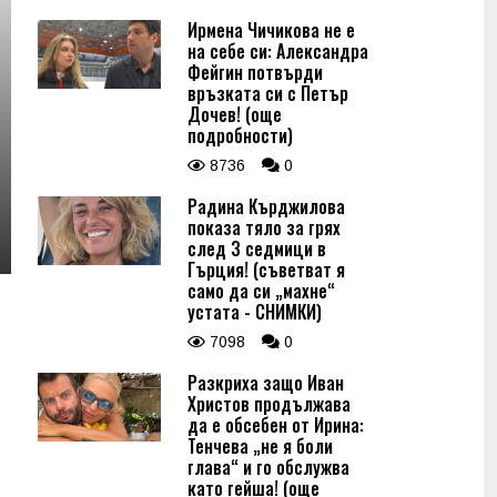
Ирмена Чичикова не е
на себе си: Александра
Фейгин потвърди
връзката си с Петър
Дочев! (още
подробности)
8736
0
Радина Кърджилова
показа тяло за грях
след 3 седмици в
Гърция! (съветват я
само да си „махне“
устата - СНИМКИ)
7098
0
Разкриха защо Иван
Христов продължава
да е обсебен от Ирина:
Тенчева „не я боли
глава“ и го обслужва
като гейша! (още