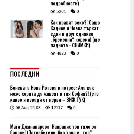
подробности)
5201
0
Как правят секс?! Сашо
Кадиев и Чоева търкат
един в друг еднакво
„бременни“ кореми! (ще
паднете - СНИМКИ)
4823
0
ПОСЛЕДНИ
Боневата Нона Йотова в потрес: Ама как
може хората да живеят в тая София?! (ето
какво я извади от нерви – ВИЖ ТУК)
06 Aug 19:08
12117
0
Маги Джанаварова: Направих топ тяло за
бански! (Потребители: Ако това е „топ“,