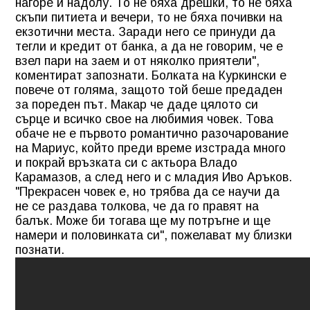
нагоре и надолу. То не бяха дрешки, то не бяха
скъпи питиета и вечери, то не бяха почивки на
екзотични места. Заради него се принуди да
тегли и кредит от банка, а да не говорим, че е
взел пари на заем и от няколко приятели",
коментират запознати. Болката на Куркински е
повече от голяма, защото той беше предаден
за пореден път. Макар че даде цялото си
сърце и всичко свое на любимия човек. Това
обаче не е първото романтично разочарование
на Мариус, който преди време изстрада много
и покрай връзката си с актьора Владо
Карамазов, а след него и с младия Иво Аръков.
"Прекрасен човек е, но трябва да се научи да
не се раздава толкова, че да го правят на
балък. Може би тогава ще му потръгне и ще
намери и половинката си", пожелават му близки
познати.