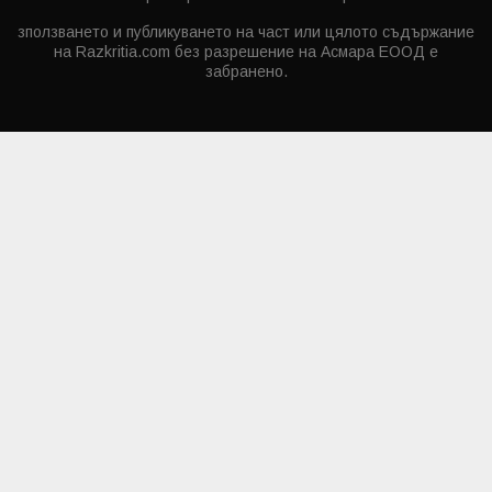
зползването и публикуването на част или цялото съдържание
на Razkritia.com без разрешение на Асмара ЕООД е
забранено.