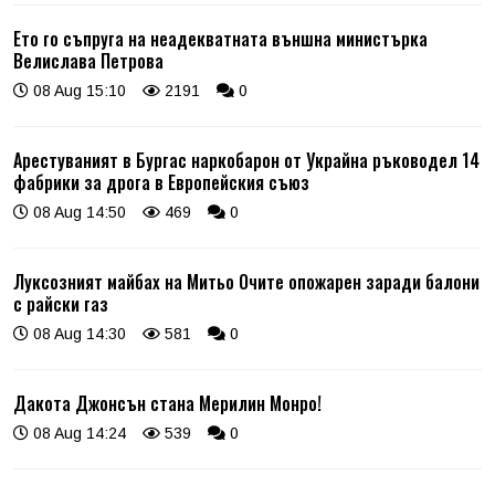
Ето го съпруга на неадекватната външна министърка
Велислава Петрова
08 Aug 15:10
2191
0
Арестуваният в Бургас наркобарон от Украйна ръководел 14
фабрики за дрога в Европейския съюз
08 Aug 14:50
469
0
Луксозният майбах на Митьо Очите опожарен заради балони
с райски газ
08 Aug 14:30
581
0
Дакота Джонсън стана Мерилин Монро!
08 Aug 14:24
539
0