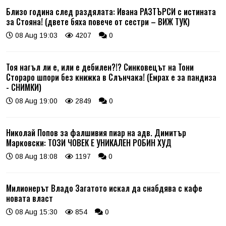
Близо година след раздялата: Ивана РАЗТЪРСИ с истината
за Стояна! (двете бяха повече от сестри – ВИЖ ТУК)
08 Aug 19:03
4207
0
Тоя нагъл ли е, или е дебилен?!? Синковецът на Тони
Стораро шпори без книжка в Слънчака! (Емрах е за пандиза
- СНИМКИ)
08 Aug 19:00
2849
0
Николай Попов за фалшивия пиар на адв. Димитър
Марковски: ТОЗИ ЧОВЕК Е УНИКАЛЕН РОБИН ХУД
08 Aug 18:08
1197
0
Милионерът Владо Загатото искал да снабдява с кафе
новата власт
08 Aug 15:30
854
0