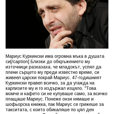
Мариус Куркински има огромна мъка в душата
си[/caption] Близки до обкръжението му
източници разказаха, че младокът, успял да
плени сърцето му преди известно време, си
живеел царски покрай Мариус. 47-годишният
Куркински правел всичко, за да угажда на
карпизите му и го издържал изцяло. "Това
момче и кафето си не купуваше само, за всичко
плащаше Мариус. Понеже онзи нямаше и
шофьорска книжка, пак Мариус се грижеше за
такситата, с които обикаляше по цял ден