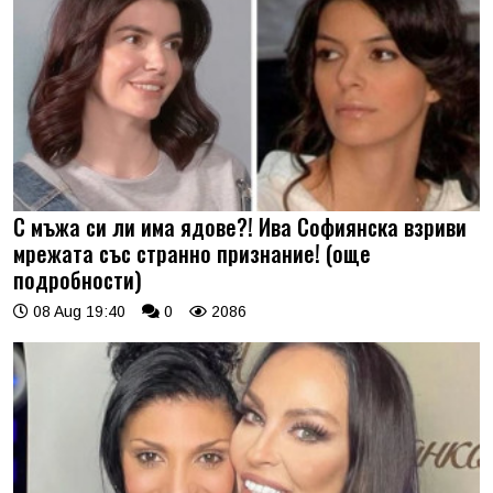
С мъжа си ли има ядове?! Ива Софиянска взриви
мрежата със странно признание! (още
подробности)
08 Aug 19:40
0
2086