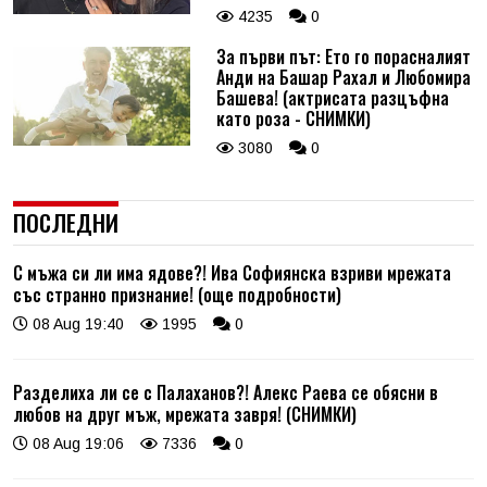
4235
0
За първи път: Ето го порасналият
Анди на Башар Рахал и Любомира
Башева! (актрисата разцъфна
като роза - СНИМКИ)
3080
0
ПОСЛЕДНИ
С мъжа си ли има ядове?! Ива Софиянска взриви мрежата
със странно признание! (още подробности)
08 Aug 19:40
1995
0
Разделиха ли се с Палаханов?! Алекс Раева се обясни в
любов на друг мъж, мрежата завря! (СНИМКИ)
08 Aug 19:06
7336
0