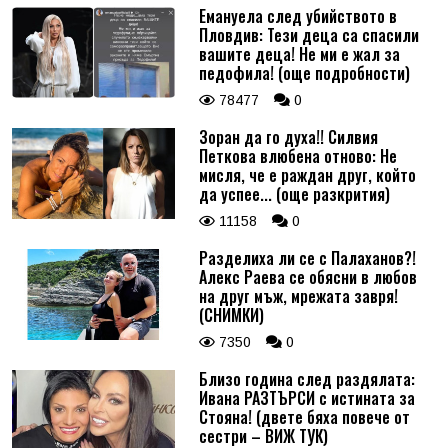
Емануела след убийството в
Пловдив: Тези деца са спасили
вашите деца! Не ми е жал за
педофила! (още подробности)
78477
0
Зоран да го духа!! Силвия
Петкова влюбена отново: Не
мисля, че е раждан друг, който
да успее... (още разкрития)
11158
0
Разделиха ли се с Палаханов?!
Алекс Раева се обясни в любов
на друг мъж, мрежата завря!
(СНИМКИ)
7350
0
Близо година след раздялата:
Ивана РАЗТЪРСИ с истината за
Стояна! (двете бяха повече от
сестри – ВИЖ ТУК)