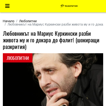
Начало
Любопитни
Любовникът на Мариус Куркински разби живота му и го докар
Любовникът на Мариус Куркински разби
живота му и го докара до фалит! (шокиращи
разкрития)
ЛЮБОПИТНИ