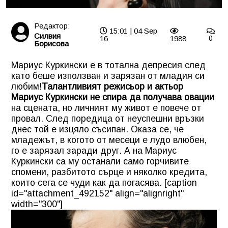
Редактор:
15:01 | 04 Sep
Силвия
16
1988
0
Борисова
Мариус Куркински е в тотална депресия след
като беше използван и зарязан от младия си
любим!
Талантливият режисьор и актьор
Мариус Куркински не спира да получава овации
на сцената, но личният му живот е повече от
провал. След поредица от неуспешни връзки
днес той е изцяло съсипан. Оказа се, че
младежът, в когото от месеци е лудо влюбен,
го е зарязал заради друг. А на Мариус
Куркински са му останали само горчивите
спомени, разбитото сърце и няколко кредита,
които сега се чуди как да погасява. [caption
id="attachment_492152" align="alignright"
width="300"]