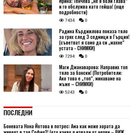
Ирина: Тенчева „не я боли глава“
и го обслужва като гейша! (още
подробности)
7434
0
Радина Кърджилова показа тяло
за грях след 3 седмици в Гърция!
(съветват я само да си „махне“
устата - СНИМКИ)
7294
0
Маги Джанаварова: Направих топ
тяло за бански! (Потребители:
Ако това е „топ“, минаваме на
мъже – СНИМКИ)
5243
0
ПОСЛЕДНИ
Боневата Нона Йотова в потрес: Ама как може хората да
живеят в тая София?! (ето какво я извади от нерви – ВИЖ