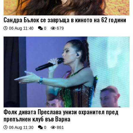
Сандра Бълок се завръща в киното на 62 години
06 Aug 11:40
0
679
Фолк дивата Преслава унизи охранител пред
препълнен клуб във Варна
06 Aug 11:30
0
861