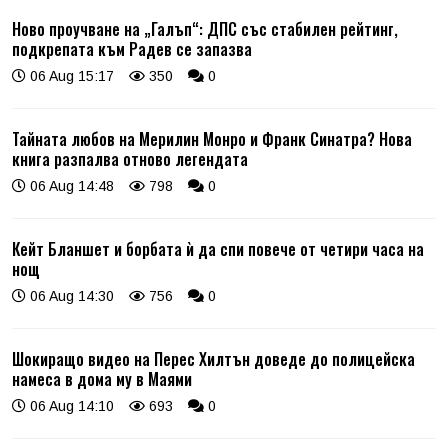
Ново проучване на „Галъп“: ДПС със стабилен рейтинг,
подкрепата към Радев се запазва
06 Aug 15:17
350
0
Тайната любов на Мерилин Монро и Франк Синатра? Нова
книга разпалва отново легендата
06 Aug 14:48
798
0
Кейт Бланшет и борбата ѝ да спи повече от четири часа на
нощ
06 Aug 14:30
756
0
Шокиращо видео на Перес Хилтън доведе до полицейска
намеса в дома му в Маями
06 Aug 14:10
693
0