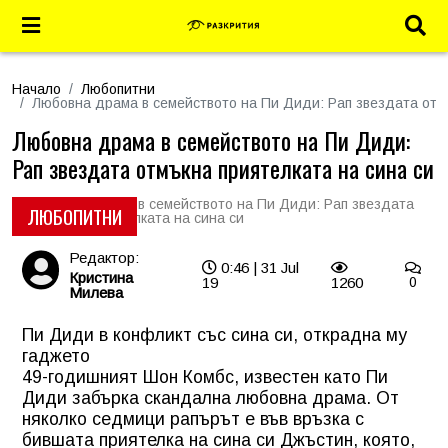
Начало
Любопитни
Любовна драма в семейството на Пи Диди: Рап звездата отм
Любовна драма в семейството на Пи Диди:
Рап звездата отмъкна приятелката на сина си
ЛЮБОПИТНИ
Редактор:
0:46 | 31 Jul
Кристина
19
1260
0
Милева
Пи Диди в конфликт със сина си, открадна му
гаджето
49-годишният Шон Комбс, известен като Пи
Диди забърка скандална любовна драма. От
няколко седмици рапърът е във връзка с
бившата приятелка на сина си Джъстин, която,