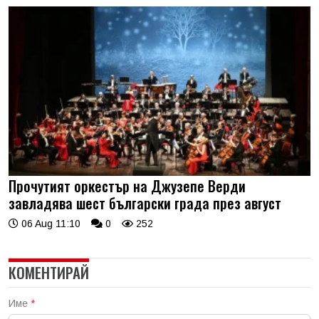
Прочутият оркестър на Джузепе Верди
завладява шест български града през август
06 Aug 11:10
0
252
КОМЕНТИРАЙ
Име
*