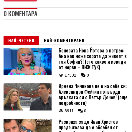
0 КОМЕНТАРА
НАЙ-ЧЕТЕНИ
НАЙ-КОМЕНТИРАНИ
Боневата Нона Йотова в потрес:
Ама как може хората да живеят в
тая София?! (ето какво я извади
от нерви – ВИЖ ТУК)
17332
0
Ирмена Чичикова не е на себе си:
Александра Фейгин потвърди
връзката си с Петър Дочев! (още
подробности)
8911
0
Разкриха защо Иван Христов
продължава да е обсебен от