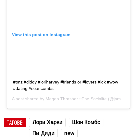
View this post on Instagram
#tmz #diddy #loriharvey #friends or #lovers #idk #wow
#dating #seancombs
A post shared by
Megan Thrasher ~The Socialite
(@jamaicanmae) on
ТАГОВЕ:
Лори Харви
Шон Комбс
Пи Диди
new