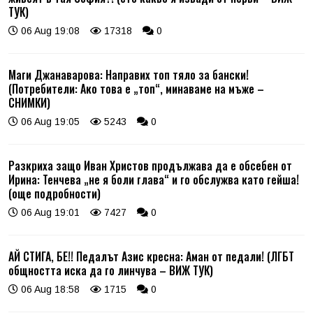
ТУК)
06 Aug 19:08
17318
0
Маги Джанаварова: Направих топ тяло за бански!
(Потребители: Ако това е „топ“, минаваме на мъже –
СНИМКИ)
06 Aug 19:05
5243
0
Разкриха защо Иван Христов продължава да е обсебен от
Ирина: Тенчева „не я боли глава“ и го обслужва като гейша!
(още подробности)
06 Aug 19:01
7427
0
АЙ СТИГА, БЕ!! Педалът Азис кресна: Аман от педали! (ЛГБТ
общността иска да го линчува – ВИЖ ТУК)
06 Aug 18:58
1715
0