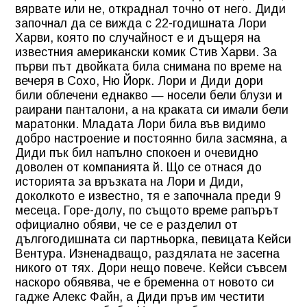
вярвате или не, откраднал точно от него. Диди
започнал да се вижда с 22-годишната Лори
Харви, която по случайност е и дъщеря на
известния американски комик Стив Харви. За
първи път двойката била снимана по време на
вечеря в Сохо, Ню Йорк. Лори и Диди дори
били облечени еднакво — носели бели блузи и
раирани панталони, а на краката си имали бели
маратонки. Младата Лори била във видимо
добро настроение и постоянно била засмяна, а
Диди пък бил напълно спокоен и очевидно
доволен от компанията й. Що се отнася до
историята за връзката на Лори и Диди,
доколкото е известно, тя е започнала преди 9
месеца. Горе-долу, по същото време рапърът
официално обяви, че се е разделил от
дългогодишната си партньорка, певицата Кейси
Вентура. Изненадващо, раздялата не засегна
никого от тях. Дори нещо повече. Кейси съвсем
наскоро обявява, че е бременна от новото си
гадже Алекс Файн, а Диди пръв им честити