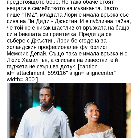
предстоящото бебе. Не така обаче стоят
нещата в семейството на музиканта. Както
пише "TMZ", младата Лори е имала връзка със
сина на Пи Диди - Джъстин. И е публична тайна,
че той не е никак щастлив от връзката на баща
си и бившата си приятелка. Преди да се
събере с Джъстин, Лори бе сгодена за
холандския професионален футболист,
Мемфис Депай. Също така е имала връзка и с
Люис Хамилтън, а списъка на известните й
гаджета не свършва дотук. [caption
id="attachment_599116" align="aligncenter"
width="300"]