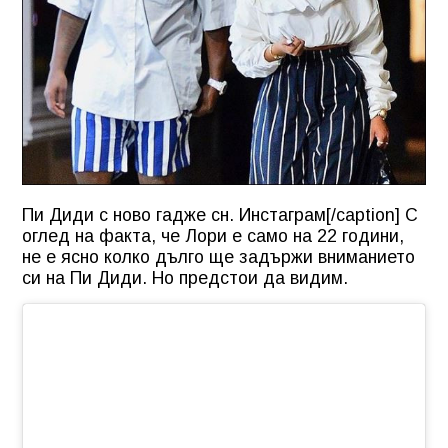
Пи Диди с ново гадже сн. Инстаграм[/caption] С
оглед на факта, че Лори е само на 22 години,
не е ясно колко дълго ще задържи вниманието
си на Пи Диди. Но предстои да видим.