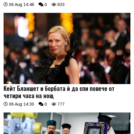
06 Aug 14:48
0
833
Кейт Бланшет и борбата ѝ да спи повече от
четири часа на нощ
06 Aug 14:30
0
777