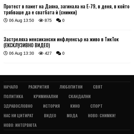
Протест в памет на Даяна, загинала на Е-79, в деня, в който
трябваше да е сватбата ѝ (снимки)
06 Aug 13:50
875
0
Застреляха мексикански инфлуенсър на живо в ТикТок
(ЕКСКЛУЗИВНО ВИДЕО)
06 Aug 13:30
427
0
НАЧАЛО
РАЗКРИТИЯ
ЛЮБОПИТНИ
СВЯТ
ПОЛИТИКА
КРИМИНАЛНИ
СКАНДАЛНИ
ЗДРАВОСЛОВНО
ИСТОРИЯ
КИНО
СПОРТ
НАС НИ ЦИТИРАТ
ВИДЕО
МОДА
НОВО: СНИМКИ!
НОВО: ИНТЕРВЮТА