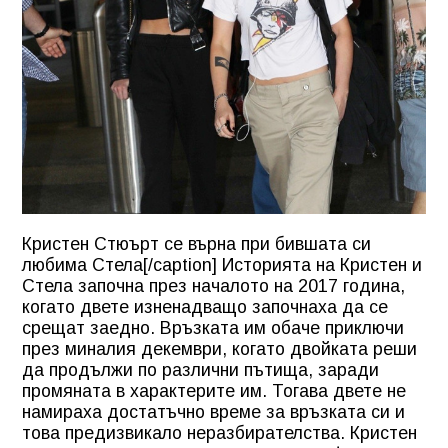
Кристен Стюърт се върна при бившата си
любима Стела[/caption] Историята на Кристен и
Стела започна през началото на 2017 година,
когато двете изненадващо започнаха да се
срещат заедно. Връзката им обаче приключи
през миналия декември, когато двойката реши
да продължи по различни пътища, заради
промяната в характерите им. Тогава двете не
намираха достатъчно време за връзката си и
това предизвикало неразбирателства. Кристен