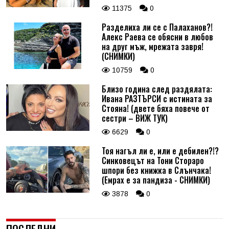
11375
0
Разделиха ли се с Палаханов?!
Алекс Раева се обясни в любов
на друг мъж, мрежата завря!
(СНИМКИ)
10759
0
Близо година след раздялата:
Ивана РАЗТЪРСИ с истината за
Стояна! (двете бяха повече от
сестри – ВИЖ ТУК)
6629
0
Тоя нагъл ли е, или е дебилен?!?
Синковецът на Тони Стораро
шпори без книжка в Слънчака!
(Емрах е за пандиза - СНИМКИ)
3878
0
ПОСЛЕДНИ