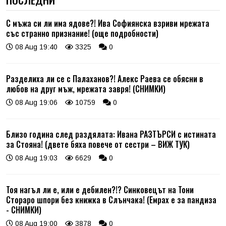
С мъжа си ли има ядове?! Ива Софиянска взриви мрежата
със странно признание! (още подробности)
08 Aug 19:40
3325
0
Разделиха ли се с Палаханов?! Алекс Раева се обясни в
любов на друг мъж, мрежата завря! (СНИМКИ)
08 Aug 19:06
10759
0
Близо година след раздялата: Ивана РАЗТЪРСИ с истината
за Стояна! (двете бяха повече от сестри – ВИЖ ТУК)
08 Aug 19:03
6629
0
Тоя нагъл ли е, или е дебилен?!? Синковецът на Тони
Стораро шпори без книжка в Слънчака! (Емрах е за пандиза
- СНИМКИ)
08 Aug 19:00
3878
0