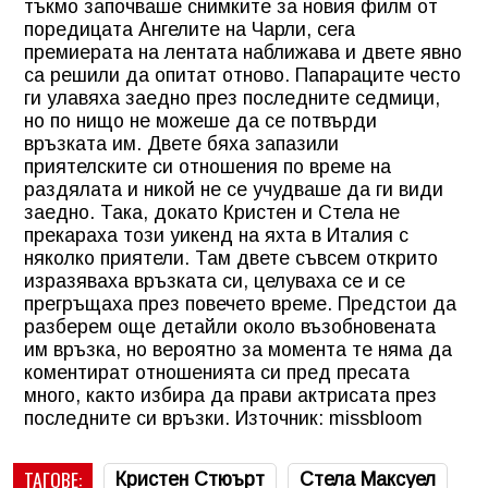
тъкмо започваше снимките за новия филм от
поредицата Ангелите на Чарли, сега
премиерата на лентата наближава и двете явно
са решили да опитат отново. Папараците често
ги улавяха заедно през последните седмици,
но по нищо не можеше да се потвърди
връзката им. Двете бяха запазили
приятелските си отношения по време на
раздялата и никой не се учудваше да ги види
заедно. Така, докато Кристен и Стела не
прекараха този уикенд на яхта в Италия с
няколко приятели. Там двете съвсем открито
изразяваха връзката си, целуваха се и се
прегръщаха през повечето време. Предстои да
разберем още детайли около възобновената
им връзка, но вероятно за момента те няма да
коментират отношенията си пред пресата
много, както избира да прави актрисата през
последните си връзки. Източник: missbloom
ТАГОВЕ:
Кристен Стюърт
Стела Максуел