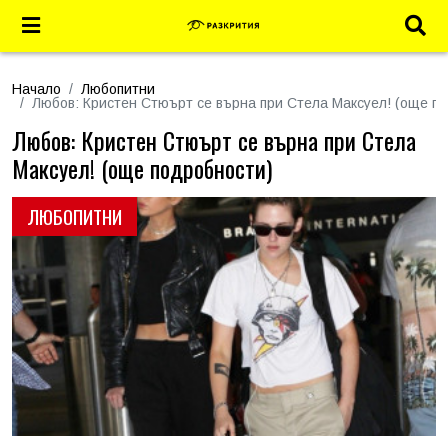
Начало
Любопитни
Любов: Кристен Стюърт се върна при Стела Максуел! (още п
Любов: Кристен Стюърт се върна при Стела
Максуел! (още подробности)
ЛЮБОПИТНИ