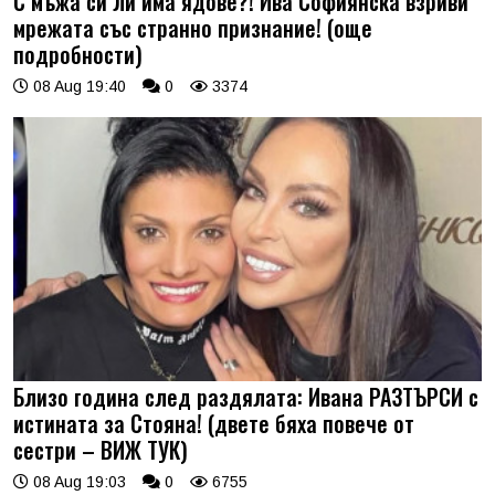
С мъжа си ли има ядове?! Ива Софиянска взриви
мрежата със странно признание! (още
подробности)
08 Aug 19:40
0
3374
Близо година след раздялата: Ивана РАЗТЪРСИ с
истината за Стояна! (двете бяха повече от
сестри – ВИЖ ТУК)
08 Aug 19:03
0
6755