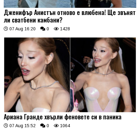
Дженифър Анистън отново е влюбена! Ще звънят
ли сватбени камбани?
07 Aug 16:20
0
1428
Ариана Гранде хвърли феновете си в паника
07 Aug 15:52
0
1064