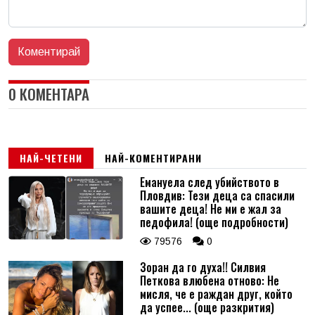
0 КОМЕНТАРА
НАЙ-ЧЕТЕНИ
НАЙ-КОМЕНТИРАНИ
Емануела след убийството в
Пловдив: Тези деца са спасили
вашите деца! Не ми е жал за
педофила! (още подробности)
79576
0
Зоран да го духа!! Силвия
Петкова влюбена отново: Не
мисля, че е раждан друг, който
да успее... (още разкрития)