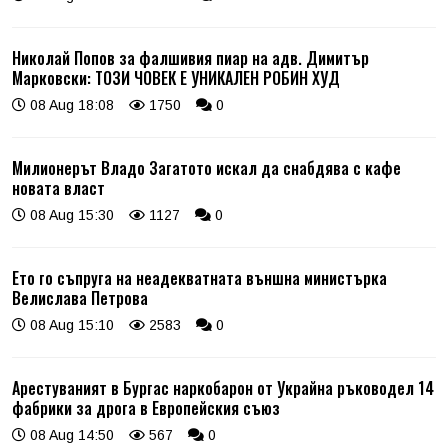
Николай Попов за фалшивия пиар на адв. Димитър
Марковски: ТОЗИ ЧОВЕК Е УНИКАЛЕН РОБИН ХУД
08 Aug 18:08
1750
0
Милионерът Владо Загатото искал да снабдява с кафе
новата власт
08 Aug 15:30
1127
0
Ето го съпруга на неадекватната външна министърка
Велислава Петрова
08 Aug 15:10
2583
0
Арестуваният в Бургас наркобарон от Украйна ръководел 14
фабрики за дрога в Европейския съюз
08 Aug 14:50
567
0