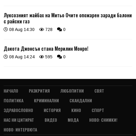
Луксозният майбах на Митьо Очите опожарен заради балони
с райски газ
08 Aug 14:30
728
0
Дакота Джонсън стана Мерилин Монро!
08 Aug 14:24
595
0
НАЧАЛО
РАЗКРИТИЯ
ЛЮБОПИТНИ
СВЯТ
ПОЛИТИКА
КРИМИНАЛНИ
СКАНДАЛНИ
ЗДРАВОСЛОВНО
ИСТОРИЯ
КИНО
СПОРТ
НАС НИ ЦИТИРАТ
ВИДЕО
МОДА
НОВО: СНИМКИ!
НОВО: ИНТЕРВЮТА