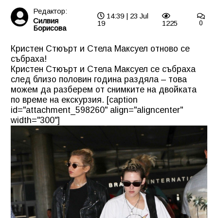
Редактор:
14:39 | 23 Jul
Силвия
19
1225
0
Борисова
Кристен Стюърт и Стела Максуел отново се
събраха!
Кристен Стюърт и Стела Максуел се събраха
след близо половин година раздяла – това
можем да разберем от снимките на двойката
по време на екскурзия. [caption
id="attachment_598260" align="aligncenter"
width="300"]