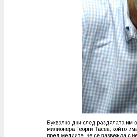
Буквално дни след раздялата им о
милионера Георги Тасев, който им
пред медиите, че се развежда с не