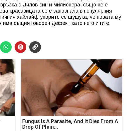
връзка с Дилов-син и милионера, също не е
веца красавицата се е запознала в популярния
оличния хайлайф упорито се шушука, че новата му
 има същия говорен дефект като него и ги е
r
Fungus Is A Parasite, And It Dies From A
Drop Of Plain...