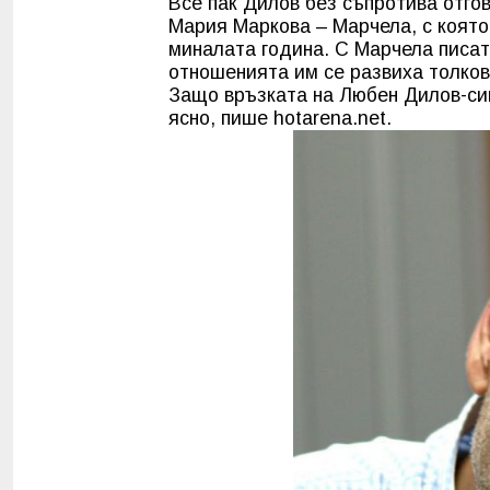
Все пак Дилов без съпротива отго
Мария Маркова – Марчела, с която 
миналата година. С Марчела писате
отношенията им се развиха толков
Защо връзката на Любен Дилов-си
ясно, пише hotarena.net.