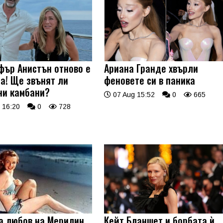
ър Анистън отново е
Ариана Гранде хвърли
а! Ще звънят ли
феновете си в паника
ни камбани?
07 Aug 15:52
0
665
 16:20
0
728
а любов на Мерилин
Кейт Бланшет и борбата ѝ