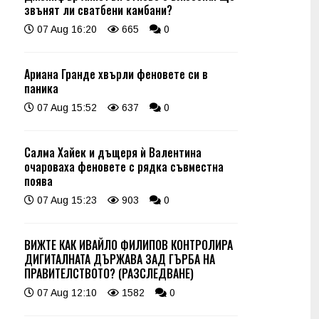
звънят ли сватбени камбани?
07 Aug 16:20
665
0
Ариана Гранде хвърли феновете си в
паника
07 Aug 15:52
637
0
Салма Хайек и дъщеря ѝ Валентина
очароваха феновете с рядка съвместна
поява
07 Aug 15:23
903
0
ВИЖТЕ КАК ИВАЙЛО ФИЛИПОВ КОНТРОЛИРА
ДИГИТАЛНАТА ДЪРЖАВА ЗАД ГЪРБА НА
ПРАВИТЕЛСТВОТО? (РАЗСЛЕДВАНЕ)
07 Aug 12:10
1582
0