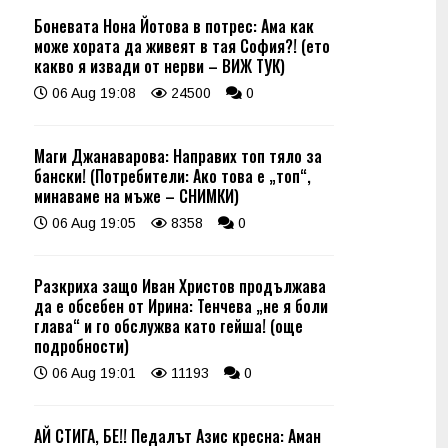
Боневата Нона Йотова в потрес: Ама как
може хората да живеят в тая София?! (ето
какво я извади от нерви – ВИЖ ТУК)
06 Aug 19:08
24500
0
Маги Джанаварова: Направих топ тяло за
бански! (Потребители: Ако това е „топ“,
минаваме на мъже – СНИМКИ)
06 Aug 19:05
8358
0
Разкриха защо Иван Христов продължава
да е обсебен от Ирина: Тенчева „не я боли
глава“ и го обслужва като гейша! (още
подробности)
06 Aug 19:01
11193
0
АЙ СТИГА, БЕ!! Педалът Азис кресна: Аман