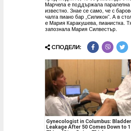
Марчела е поддържала паралелна 
известно. Знае се само, че с баро
чалга пиано бар „Силикон”. А в ст
е Мария Каракушева, пианистка. Тя
запознала Мария Силвестър.
СПОДЕЛИ:
Gynecologist in Columbus: Bladde
Leakage After 50 Comes Down to 1