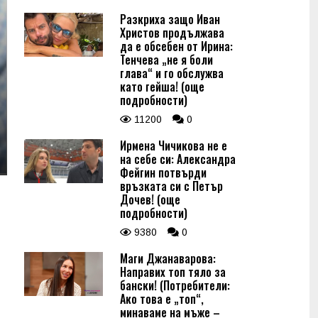
Разкриха защо Иван
Христов продължава
да е обсебен от Ирина:
Тенчева „не я боли
глава“ и го обслужва
като гейша! (още
подробности)
11200
0
Ирмена Чичикова не е
на себе си: Александра
Фейгин потвърди
връзката си с Петър
Дочев! (още
подробности)
9380
0
Маги Джанаварова:
Направих топ тяло за
бански! (Потребители:
Ако това е „топ“,
минаваме на мъже –