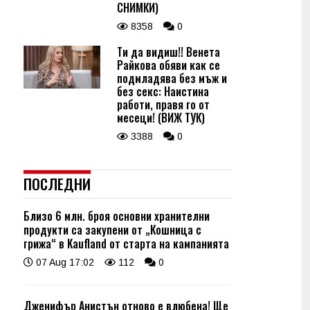
СНИМКИ)
8358
0
Ти да видиш!! Венета
Райкова обяви как се
подмладява без мъж и
без секс: Наистина
работи, правя го от
месеци! (ВИЖ ТУК)
3388
0
ПОСЛЕДНИ
Близо 6 млн. броя основни хранителни
продукти са закупени от „Кошница с
грижа“ в Kaufland от старта на кампанията
07 Aug 17:02
112
0
Дженифър Анистън отново е влюбена! Ще