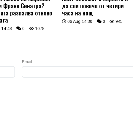
и Франк Синатра?
да спи повече от четири
нига разпалва отново
часа на нощ
ата
06 Aug 14:30
0
945
 14:48
0
1078
Email