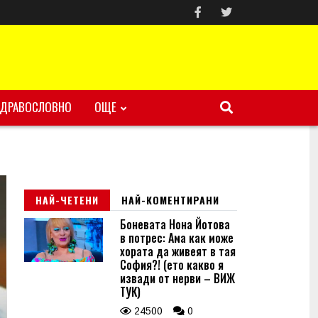
ЗДРАВОСЛОВНО
ОЩЕ
НАЙ-ЧЕТЕНИ
НАЙ-КОМЕНТИРАНИ
Боневата Нона Йотова
в потрес: Ама как може
хората да живеят в тая
София?! (ето какво я
извади от нерви – ВИЖ
ТУК)
24500
0