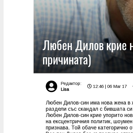
Любен Дилов крие н
причината)
Редактор:
12:46 | 06 Mar 17
Lisa
Любен Дилов-син има нова жена в ж
раздели със скандал с бившата си
Любен Дилов-син крие упорито нов
на ексцентричния политик, шоумен 
признава. Той обаче категорично о