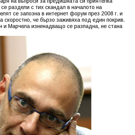
варя на въпроси за предишната си приятелка
се раздели с тих скандал в началото на
лят се запозна в интернет форум през 2008 г. и
а скоростно, че бързо заживяха под един покрив.
н и Марчела изненадващо се разпадна, не стана