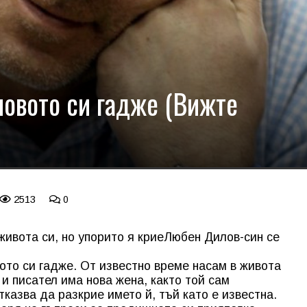
овото си гадже (Вижте
2513
0
ивота си, но упорито я крие
Любен Дилов-син се
ото си гадже. От известно време насам в живота
и писател има нова жена, както той сам
тказва да разкрие името й, тъй като е известна.