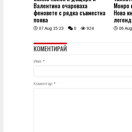
Валентина очароваха
Монро 
феновете с рядка съвместна
Нова к
поява
легенд
07 Aug 15:23
0
924
06 Aug
КОМЕНТИРАЙ
Име
*
Коментар
*