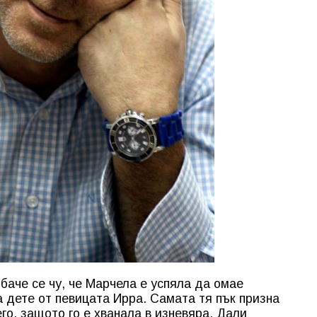
баче се чу, че Марчела е успяла да омае
а дете от певицата Ирра. Самата тя пък призна
го, защото го е хванала в изневяра. Дали