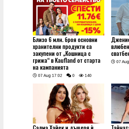
Близо 6 млн. броя основни
Джениф
хранителни продукти са
влюбен
закупени от „Кошница с
сватбе
грижа“ в Kaufland от старта
07 Aug
на кампанията
07 Aug 17:02
0
140
Салма Хайек и дъщеря ѝ
Тайнат