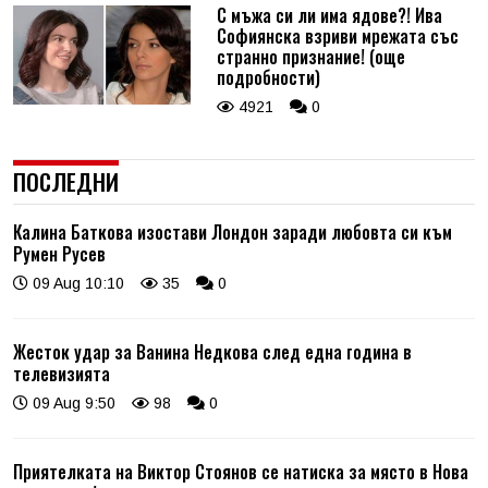
С мъжа си ли има ядове?! Ива
Софиянска взриви мрежата със
странно признание! (още
подробности)
4921
0
ПОСЛЕДНИ
Калина Баткова изостави Лондон заради любовта си към
Румен Русев
09 Aug 10:10
35
0
Жесток удар за Ванина Недкова след една година в
телевизията
09 Aug 9:50
98
0
Приятелката на Виктор Стоянов се натиска за място в Нова