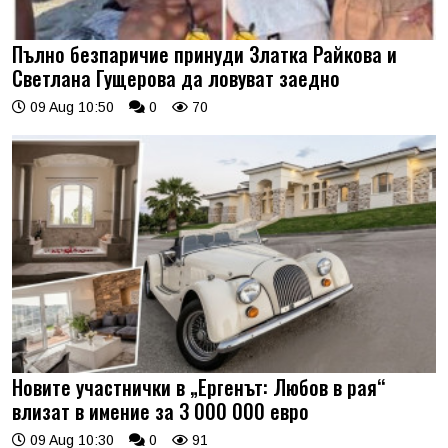
Пълно безпаричие принуди Златка Райкова и
Светлана Гущерова да ловуват заедно
09 Aug 10:50
0
70
Новите участнички в „Ергенът: Любов в рая“
влизат в имение за 3 000 000 евро
09 Aug 10:30
0
91