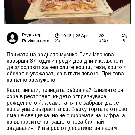
Редактор:
19:15 | 26 Apr
26
5467
0
Razkritia.com
Примата на родната музика Лили Иванова
навърши 87 години преди два дни и каквото и
да злословят за нея злите езици, тези, които я
обичат и уважават, са в пъти повече. При това
напълно заслужено.
Както винаги, певицата събра най-близките си
хора в ресторант, където отпразнуваха
рождението й, а самата тя не забрави да се
пошегува с възрастта си. Върху тортата отново
имаше свещичка, но не с формата на цифра, а
на въпросителна, защото това бил най-
задаваният й въпрос от десетилетия насам.