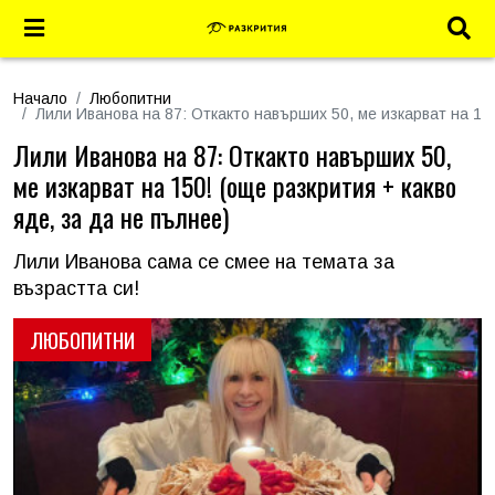
Начало
Любопитни
Лили Иванова на 87: Откакто навърших 50, ме изкарват на 150
Лили Иванова на 87: Откакто навърших 50,
ме изкарват на 150! (още разкрития + какво
яде, за да не пълнее)
Лили Иванова сама се смее на темата за
възрастта си!
ЛЮБОПИТНИ