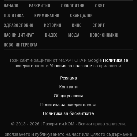
НАЧАЛО
РАЗКРИТИЯ
ЛЮБОПИТНИ
СВЯТ
ПОЛИТИКА
КРИМИНАЛНИ
СКАНДАЛНИ
ЗДРАВОСЛОВНО
ИСТОРИЯ
КИНО
СПОРТ
НАС НИ ЦИТИРАТ
ВИДЕО
МОДА
НОВО: СНИМКИ!
НОВО: ИНТЕРВЮТА
Този сайт е защитен от reCAPTCHA и Google
Политика за
поверителност
и
Условия за ползване
са приложени.
Реклама
Контакти
Общи условия
Политика за поверителност
Политика за бисквитките
© 2013 - 2026 | Разкрития.КОМ - Всички права запазени.
зползването и публикуването на част или цялото съдържание