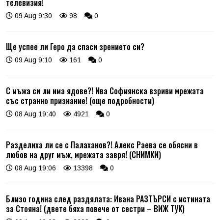
телевизия!
09 Aug 9:30
98
0
Ще успее ли Геро да спаси зрението си?
09 Aug 9:10
161
0
С мъжа си ли има ядове?! Ива Софиянска взриви мрежата
със странно признание! (още подробности)
08 Aug 19:40
4921
0
Разделиха ли се с Палаханов?! Алекс Раева се обясни в
любов на друг мъж, мрежата завря! (СНИМКИ)
08 Aug 19:06
13398
0
Близо година след раздялата: Ивана РАЗТЪРСИ с истината
за Стояна! (двете бяха повече от сестри – ВИЖ ТУК)