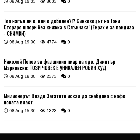
08 Aug 19:03
8603
0
Тоя нагъл ли е, или е дебилен?!? Синковецът на Тони
Стораро шпори без книжка в Слънчака! (Емрах е за пандиза
- СНИМКИ)
08 Aug 19:00
4774
0
Николай Попов за фалшивия пиар на адв. Димитър
Марковски: ТОЗИ ЧОВЕК Е УНИКАЛЕН РОБИН ХУД
08 Aug 18:08
2373
0
Милионерът Владо Загатото искал да снабдява с кафе
новата власт
08 Aug 15:30
1323
0