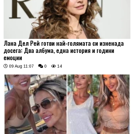
Лана Дел Рей готви най-голямата си изненада
досега: Два албума, една история и години
емоции
09 Aug 11:07
0
14