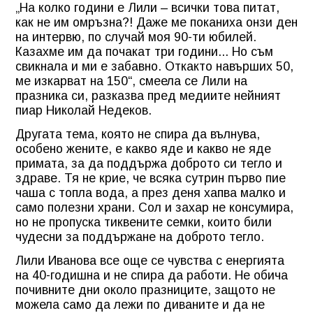
„На колко години е Лили – всички това питат,
как не им омръзна?! Даже ме поканиха онзи ден
на интервю, по случай моя 90-ти юбилей.
Казахме им да почакат три години... Но съм
свикнала и ми е забавно. Откакто навърших 50,
ме изкарват на 150“, смеела се Лили на
празника си, разказва пред медиите нейният
пиар Николай Недеков.
Другата тема, която не спира да вълнува,
особено жените, е какво яде и какво не яде
примата, за да поддържа доброто си тегло и
здраве. Тя не крие, че всяка сутрин първо пие
чаша с топла вода, а през деня хапва малко и
само полезни храни. Сол и захар не консумира,
но не пропуска тиквените семки, които били
чудесни за поддържане на доброто тегло.
Лили Иванова все още се чувства с енергията
на 40-годишна и не спира да работи. Не обича
почивните дни около празниците, защото не
можела само да лежи по диваните и да не