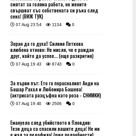
смятат за голяма работа, но жените
свършват със собствената си ръка след
секс! (ВИЖ ТУК)
07 Aug 23:54
1134
0
Зоран да го духа!! Силвия Петкова
влюбена отново: Не мисля, че е раждан
друг, който да успее... (още разкрития)
07 Aug 19:43
8743
0
За първи път: Ето го порасналият Анди на
Башар Рахал и Любомира Башева!
(актрисата разцъфна като роза - СНИМКИ)
07 Aug 19:40
2506
0
Емануела след убийството в Пловдив:
Тези деца са спасили вашите деца! Не ми
е жал за педофила! (още подробности)