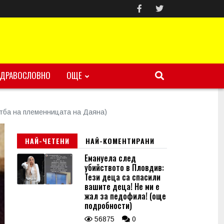
ЗДРАВОСЛОВНО
ОЩЕ
атба на племенницата на Даяна)
НАЙ-ЧЕТЕНИ
НАЙ-КОМЕНТИРАНИ
Емануела след
убийството в Пловдив:
Тези деца са спасили
вашите деца! Не ми е
жал за педофила! (още
подробности)
56875
0