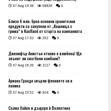
07 Aug 19:36
56826
0
Близо 6 млн. броя основни хранителни
продукти са закупени от „Кошница с
грижа“ в Kaufland от старта на кампанията
07 Aug 17:02
252
0
Дженифър Анистън отново е влюбена! Ще
звънят ли сватбени камбани?
07 Aug 16:20
1127
0
Ариана Гранде хвърли феновете си в
паника
07 Aug 15:52
924
0
Салма Хайек и дъщеря ѝ Валентина