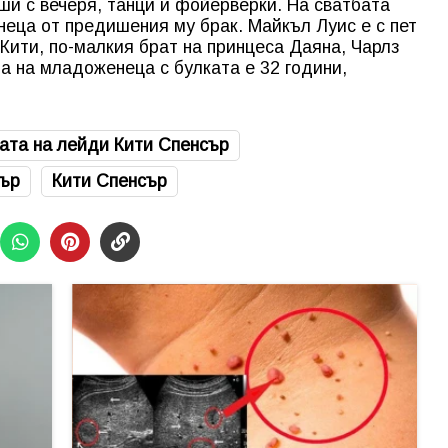
ши с вечеря, танци и фойерверки. На сватбата
еца от предишения му брак. Майкъл Луис е с пет
Кити, по-малкия брат на принцеса Даяна, Чарлз
а на младоженеца с булката е 32 години,
бата на лейди Кити Спенсър
сър
Кити Спенсър