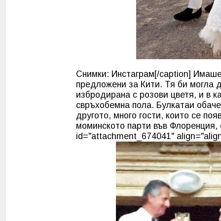
Снимки: Инстаграм[/caption] Имаше
предложени за Кити. Тя би могла 
избродирана с розови цветя, и в к
свръхобемна пола. Булкатаи обач
другото, много гости, които се поя
моминското парти във Флоренция, 
id="attachment_674041" align="align