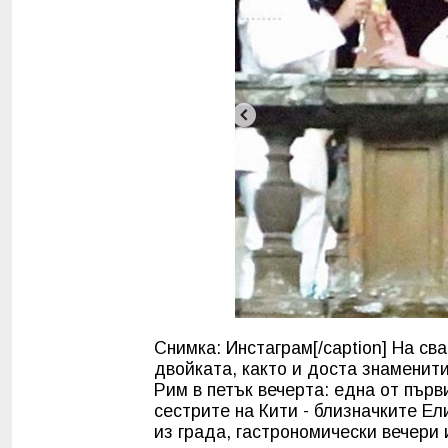
Снимка: Инстаграм[/caption] На св
двойката, както и доста знаменит
Рим в петък вечерта: една от първ
сестрите на Кити - близначките Ел
из града, гастрономически вечери 