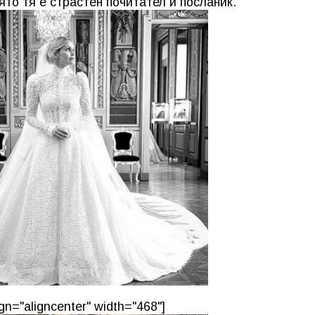
ято тя е страстен почитател и посланик.
gn="aligncenter" width="468"]