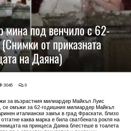
 мина под венчило с 62-
(Снимки от приказната
цата на Даяна)
3045
0
жи за възрастния милиардер Майкъл Луис
, се омъжи за 62-годишния милиардер Майкъл
аринен италиански замък в град Фраскати, близо
 отгатне каква марка е била сватбената рокля на
менницата на принцеса Даяна блестеше в тоалета