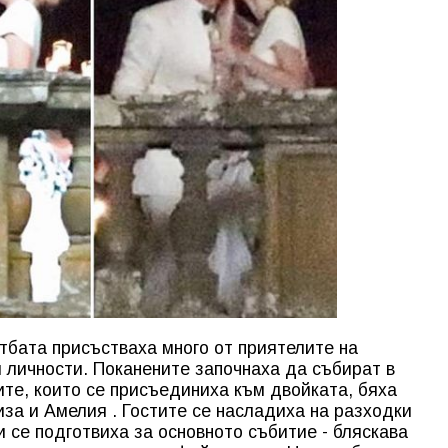
атбата присъстваха много от приятелите на
и личности. Поканените започнаха да събират в
ите, които се присъединиха към двойката, бяха
иза и Амелия . Гостите се насладиха на разходки
и се подготвиха за основното събитие - бляскава