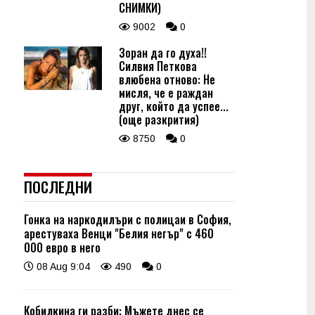
СНИМКИ)
9002
0
Зоран да го духа!!
Силвия Петкова
влюбена отново: Не
мисля, че е раждан
друг, който да успее...
(още разкрития)
8750
0
ПОСЛЕДНИ
Гонка на наркодилъри с полицаи в София,
арестуваха Венци "Белия негър" с 460
000 евро в него
08 Aug 9:04
490
0
Кобилкина ги разби: Мъжете днес се