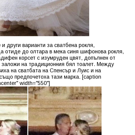
 и други варианти за сватбена рокля,
да отиде до олтара в мека синя шифонова рокля,
адифен корсет с изумруден цвят, допълнен от
е заложи на традиционния бял тоалет. Между
виха на сватбата на Спенсър и Луис и на
също предпочетоха тази марка. [caption
center" width="550"]