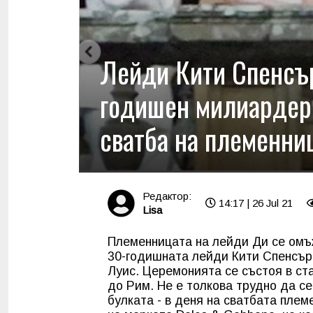
Лейди Кити Спенсър
годишен милиардер 
сватба на племенни
Редактор:
14:17 | 26 Jul 21
Lisa
Племенницата на лейди Ди се омъ
30-годишната лейди Кити Спенсър
Луис. Церемонията се състоя в ст
до Рим. Не е толкова трудно да се
булката - в деня на сватбата пле