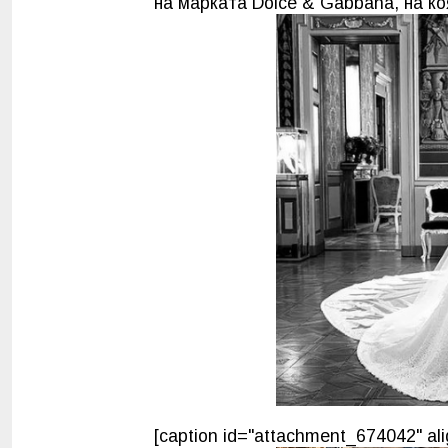
на марката Dolce & Gabbana, на ко
[caption id="attachment_674042" ali