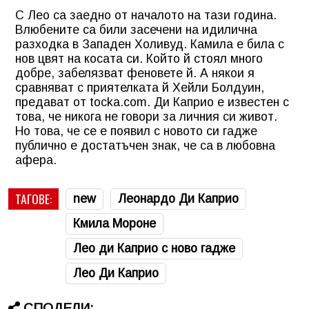
С Лео са заедно от началото на тази година.
Влюбените са били засечени на идилична
разходка в Западен Холивуд. Камила е била с
нов цвят на косата си. Който й стоял много
добре, забелязват феновете й. А някои я
сравняват с приятелката й Хейли Болдуин,
предават от tocka.com. Ди Каприо е известен с
това, че никога не говори за личния си живот.
Но това, че се е появил с новото си гадже
публично е достатъчен знак, че са в любовна
афера.
ТАГОВЕ:
new
Леонардо Ди Каприо
Кмила Мороне
Лео ди Каприо с ново гадже
Лео Ди Каприо
СПОДЕЛИ: