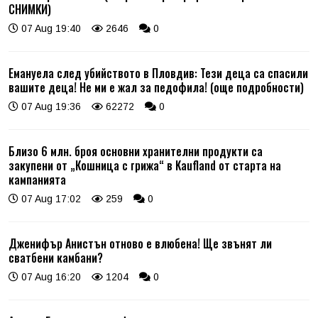
СНИМКИ)
07 Aug 19:40
2646
0
Емануела след убийството в Пловдив: Тези деца са спасили
вашите деца! Не ми е жал за педофила! (още подробности)
07 Aug 19:36
62272
0
Близо 6 млн. броя основни хранителни продукти са
закупени от „Кошница с грижа“ в Kaufland от старта на
кампанията
07 Aug 17:02
259
0
Дженифър Анистън отново е влюбена! Ще звънят ли
сватбени камбани?
07 Aug 16:20
1204
0