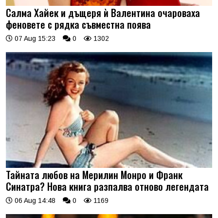
Салма Хайек и дъщеря ѝ Валентина очароваха
феновете с рядка съвместна поява
07 Aug 15:23
0
1302
Тайната любов на Мерилин Монро и Франк
Синатра? Нова книга разпалва отново легендата
06 Aug 14:48
0
1169