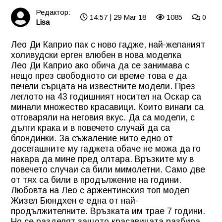
Редактор:
14:57 | 29 Mar 18
1085
0
Lisa
Лео Ди Каприо пак с ново гадже, най-желаният
холивудски ерген влюбен в нова моделка
Лео Ди Каприо ако обича да се занимава с
нещо през свободното си време това е да
печели сърцата на известните модели. През
леглото на 43 годишният носител на Оскар са
минали множество красавици. Които винаги са
отговаряли на неговия вкус. Да са модели, с
дълги крака и в повечето случай да са
блондинки. За съжаление нито едно от
досегашните му гаджета обаче не можа да го
накара да мине пред олтара. Връзките му в
повечето случаи са били мимолетни. Само две
от тях са били в продължение на години.
Любовта на Лео с аржентинския топ модел
Жизел Бюндхен е една от най-
продължителните. Връзката им трае 7 години.
Но се разделят защото красавицата разбира,