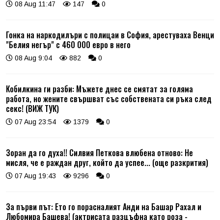
08 Aug 11:47
147
0
Гонка на наркодилъри с полицаи в София, арестуваха Венци
"Белия негър" с 460 000 евро в него
08 Aug 9:04
882
0
Кобилкина ги разби: Мъжете днес се смятат за голяма
работа, но жените свършват със собствената си ръка след
секс! (ВИЖ ТУК)
07 Aug 23:54
1379
0
Зоран да го духа!! Силвия Петкова влюбена отново: Не
мисля, че е раждан друг, който да успее... (още разкрития)
07 Aug 19:43
9296
0
За първи път: Ето го порасналият Анди на Башар Рахал и
Любомира Башева! (актрисата разцъфна като роза -