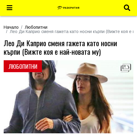
Начало
Любопитни
Лео Ди Каприо сменя гажета като носни кърпи (Вижте коя е н
Лео Ди Каприо сменя гажета като носни
кърпи (Вижте коя е най-новата му)
ЛЮБОПИТНИ