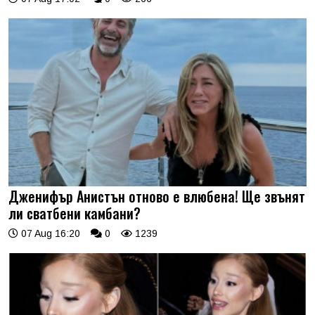
Дженифър Анистън отново е влюбена! Ще звънят
ли сватбени камбани?
07 Aug 16:20
0
1239