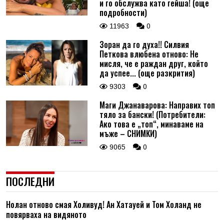
и го обслужва като гейша! (още
подробности)
11963
0
Зоран да го духа!! Силвия
Петкова влюбена отново: Не
мисля, че е раждан друг, който
да успее... (още разкрития)
9303
0
Маги Джанаварова: Направих топ
тяло за бански! (Потребители:
Ако това е „топ“, минаваме на
мъже – СНИМКИ)
9065
0
ПОСЛЕДНИ
Нолан отново смая Холивуд! Ан Хатауей и Том Холанд не
повярваха на видяното