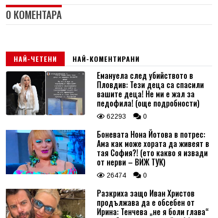
0 КОМЕНТАРА
НАЙ-ЧЕТЕНИ
НАЙ-КОМЕНТИРАНИ
Емануела след убийството в
Пловдив: Тези деца са спасили
вашите деца! Не ми е жал за
педофила! (още подробности)
62293
0
Боневата Нона Йотова в потрес:
Ама как може хората да живеят в
тая София?! (ето какво я извади
от нерви – ВИЖ ТУК)
26474
0
Разкриха защо Иван Христов
продължава да е обсебен от
Ирина: Тенчева „не я боли глава“