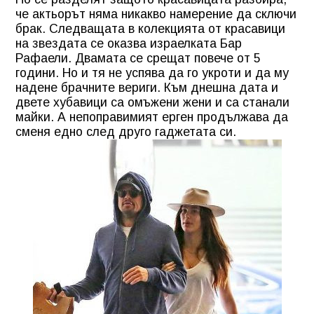
че актьорът няма никакво намерение да сключи
брак. Следващата в колекцията от красавици
на звездата се оказва израелката Бар
Рафаели. Двамата се срещат повече от 5
години. Но и тя не успява да го укроти и да му
надене брачните вериги. Към днешна дата и
двете хубавици са омъжени жени и са станали
майки. А непоправимият ерген продължава да
сменя едно след друго гаджетата си.