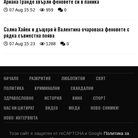
Ариана Гранде хвърли феновете си в паника
07 Aug 15:52
959
0
Салма Хайек и дъщеря ѝ Валентина очароваха феновете с
рядка съвместна поява
07 Aug 15:23
1288
0
НАЧАЛО
РАЗКРИТИЯ
ЛЮБОПИТНИ
СВЯТ
ПОЛИТИКА
КРИМИНАЛНИ
СКАНДАЛНИ
ЗДРАВОСЛОВНО
ИСТОРИЯ
КИНО
СПОРТ
НАС НИ ЦИТИРАТ
ВИДЕО
МОДА
НОВО: СНИМКИ!
НОВО: ИНТЕРВЮТА
Този сайт е защитен от reCAPTCHA и Google
Политика за