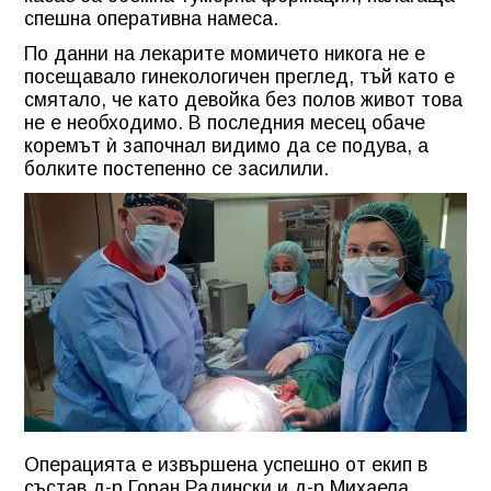
спешна оперативна намеса.
По данни на лекарите момичето никога не е
посещавало гинекологичен преглед, тъй като е
смятало, че като девойка без полов живот това
не е необходимо. В последния месец обаче
коремът ѝ започнал видимо да се подува, а
болките постепенно се засилили.
Операцията е извършена успешно от екип в
състав д-р Горан Радински и д-р Михаела