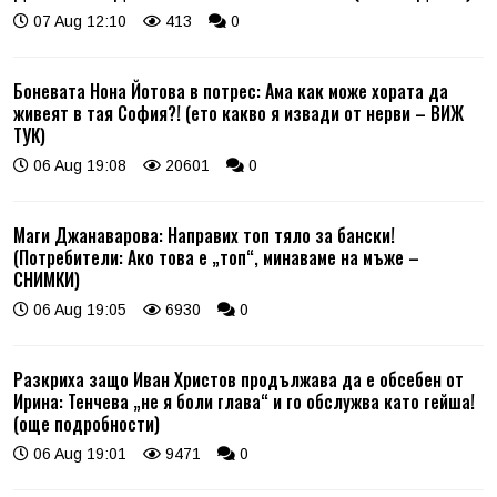
07 Aug 12:10
413
0
Боневата Нона Йотова в потрес: Ама как може хората да
живеят в тая София?! (ето какво я извади от нерви – ВИЖ
ТУК)
06 Aug 19:08
20601
0
Маги Джанаварова: Направих топ тяло за бански!
(Потребители: Ако това е „топ“, минаваме на мъже –
СНИМКИ)
06 Aug 19:05
6930
0
Разкриха защо Иван Христов продължава да е обсебен от
Ирина: Тенчева „не я боли глава“ и го обслужва като гейша!
(още подробности)
06 Aug 19:01
9471
0