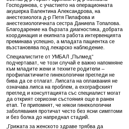
Господинова, с участието на операционната
акушерка Валентина Александрова, на
анестезиолога д-р Петя Пилафова и
анестезиологичната сестра Даниела Топалова.
Благодарение на бързата диагностика, добрата
координация и екипната работа интервенцията
преминава успешно, а младата пациентка се
възстановява под лекарско наблюдение.
Специалистите от УМБАЛ „Пълмед“
подчертават, че този случай е важно напомняне
към младите жени и техните родители –
профилактичните гинекологични прегледи не
бива да се отлагат. Липсата на оплаквания не
означава липса на проблем, а ехографският
преглед и консултацията със специалист могат
да открият сериозни състояния още в ранен
етап. Те припомнят, че някои гинекологични
заболявания протичат често без ясни симптоми
и без болка до напреднал стадий.
„Грижата за женското здраве трябва да