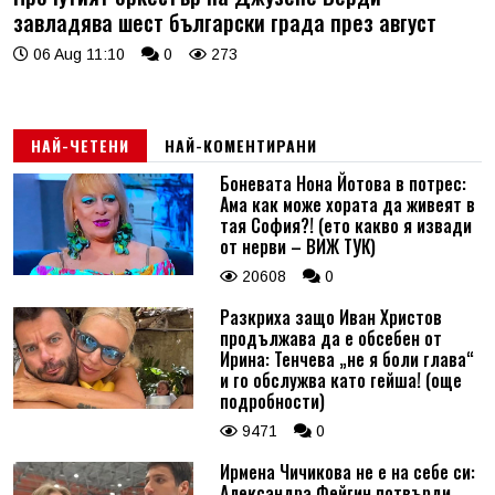
завладява шест български града през август
06 Aug 11:10
0
273
НАЙ-ЧЕТЕНИ
НАЙ-КОМЕНТИРАНИ
Боневата Нона Йотова в потрес:
Ама как може хората да живеят в
тая София?! (ето какво я извади
от нерви – ВИЖ ТУК)
20608
0
Разкриха защо Иван Христов
продължава да е обсебен от
Ирина: Тенчева „не я боли глава“
и го обслужва като гейша! (още
подробности)
9471
0
Ирмена Чичикова не е на себе си:
Александра Фейгин потвърди