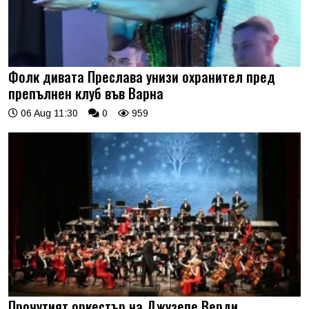
Фолк дивата Преслава унизи охранител пред
препълнен клуб във Варна
06 Aug 11:30
0
959
Прочутият оркестър на Джузепе Верди