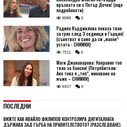
връзката си с Петър Дочев! (още
подробности)
9086
0
Радина Кърджилова показа тяло
за грях след 3 седмици в Гърция!
(съветват я само да си „махне“
устата - СНИМКИ)
7511
0
Маги Джанаварова: Направих топ
тяло за бански! (Потребители:
Ако това е „топ“, минаваме на
мъже – СНИМКИ)
6937
0
ПОСЛЕДНИ
ВИЖТЕ КАК ИВАЙЛО ФИЛИПОВ КОНТРОЛИРА ДИГИТАЛНАТА
ДЪРЖАВА ЗАД ГЪРБА НА ПРАВИТЕЛСТВОТО? (РАЗСЛЕДВАНЕ)