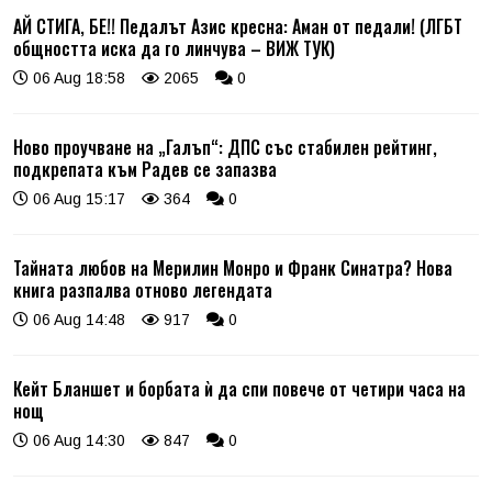
АЙ СТИГА, БЕ!! Педалът Азис кресна: Аман от педали! (ЛГБТ
общността иска да го линчува – ВИЖ ТУК)
06 Aug 18:58
2065
0
Ново проучване на „Галъп“: ДПС със стабилен рейтинг,
подкрепата към Радев се запазва
06 Aug 15:17
364
0
Тайната любов на Мерилин Монро и Франк Синатра? Нова
книга разпалва отново легендата
06 Aug 14:48
917
0
Кейт Бланшет и борбата ѝ да спи повече от четири часа на
нощ
06 Aug 14:30
847
0