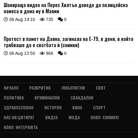
Шокиращо видео на Перес Хилтън доведе до полицейска
намеса в дома му в Маями
06 Aug 14:10
735
0
Протест в памет на Даяна, загинала на Е-79, в деня, в който
трябваше да е сватбата ѝ (снимки)
06 Aug 13:50
966
0
НАЧАЛО
РАЗКРИТИЯ
ЛЮБОПИТНИ
СВЯТ
ПОЛИТИКА
КРИМИНАЛНИ
СКАНДАЛНИ
ЗДРАВОСЛОВНО
ИСТОРИЯ
КИНО
СПОРТ
НАС НИ ЦИТИРАТ
ВИДЕО
МОДА
НОВО: СНИМКИ!
НОВО: ИНТЕРВЮТА