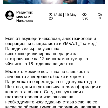
Редактор:
12:40 | 19 May
Иванина
26
896
0
Николова
Екип от акушер-гинеколози, анестезиолози и
операционни специалисти в УМБАЛ „Пълмед“ –
Пловдив извърши успешна
високоспециализирана операция за
отстраняване на 13-килограмов тумор на
яйчника на 18-годишна пациентка.
Младото момиче постъпва по спешност в
лечебното заведение с болки в корема.
Пациентката е прегледана от дежурната д-р
Шентова, която установява голяма формация в
коремната област. След консултация с
гастроентеролог и извършване на
необходимите изследвания става ясно, че се
касае за обемна туморна формация, налагаща