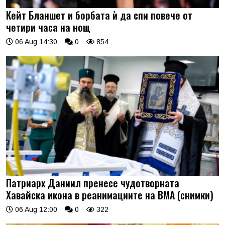
Кейт Бланшет и борбата ѝ да спи повече от
четири часа на нощ
06 Aug 14:30
0
854
Патриарх Даниил пренесе чудотворната
Хавайска икона в реанимациите на ВМА (снимки)
06 Aug 12:00
0
322