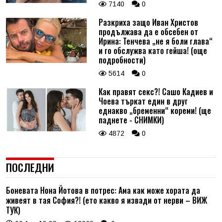
7140
0
Разкриха защо Иван Христов
продължава да е обсебен от
Ирина: Тенчева „не я боли глава“
и го обслужва като гейша! (още
подробности)
5614
0
Как правят секс?! Сашо Кадиев и
Чоева търкат един в друг
еднакво „бременни“ кореми! (ще
паднете - СНИМКИ)
4872
0
ПОСЛЕДНИ
Боневата Нона Йотова в потрес: Ама как може хората да
живеят в тая София?! (ето какво я извади от нерви – ВИЖ
ТУК)