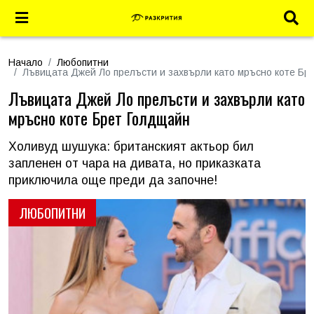
Начало
Любопитни
Лъвицата Джей Ло прелъсти и захвърли като мръсно коте Бр
Лъвицата Джей Ло прелъсти и захвърли като
мръсно коте Брет Голдщайн
Холивуд шушука: британският актьор бил
запленен от чара на дивата, но приказката
приключила още преди да започне!
ЛЮБОПИТНИ