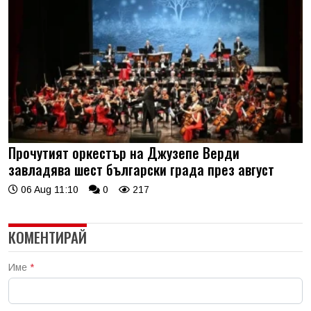
Прочутият оркестър на Джузепе Верди
завладява шест български града през август
06 Aug 11:10
0
217
КОМЕНТИРАЙ
Име
*