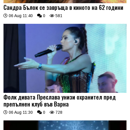
Сандра Бълок се завръща в киното на 62 години
06 Aug 11:40
0
581
Фолк дивата Преслава унизи охранител пред
препълнен клуб във Варна
06 Aug 11:30
0
728