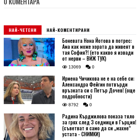
0 КОМЕНТАРА
НАЙ-ЧЕТЕНИ
НАЙ-КОМЕНТИРАНИ
Боневата Нона Йотова в потрес:
Ама как може хората да живеят в
тая София?! (ето какво я извади
от нерви – ВИЖ ТУК)
13069
0
Ирмена Чичикова не е на себе си:
Александра Фейгин потвърди
връзката си с Петър Дочев! (още
подробности)
8792
0
Радина Кърджилова показа тяло
за грях след 3 седмици в Гърция!
(съветват я само да си „махне“
устата - СНИМКИ)