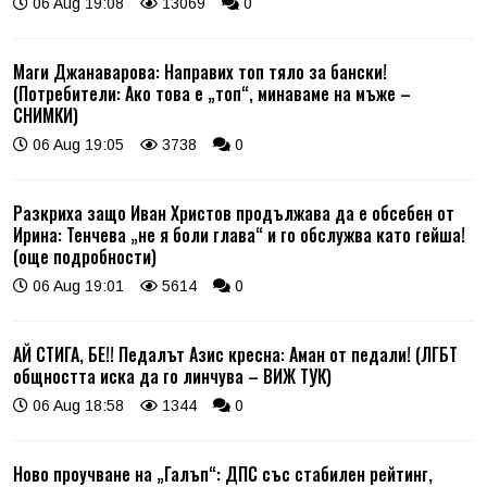
06 Aug 19:08
13069
0
Маги Джанаварова: Направих топ тяло за бански!
(Потребители: Ако това е „топ“, минаваме на мъже –
СНИМКИ)
06 Aug 19:05
3738
0
Разкриха защо Иван Христов продължава да е обсебен от
Ирина: Тенчева „не я боли глава“ и го обслужва като гейша!
(още подробности)
06 Aug 19:01
5614
0
АЙ СТИГА, БЕ!! Педалът Азис кресна: Аман от педали! (ЛГБТ
общността иска да го линчува – ВИЖ ТУК)
06 Aug 18:58
1344
0
Ново проучване на „Галъп“: ДПС със стабилен рейтинг,