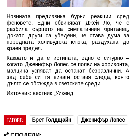
Новината предизвика бурни реакции сред
феновете. Едни обвиняват Джей Ло, че е
разбила сърцето на симпатичния британец,
докато други са убедени, че става дума за
поредната холивудска клюка, раздухана до
краен предел.
Каквато и да е истината, едно е сигурно –
когато Дженифър Лопес се появи на хоризонта,
малцина успяват да останат безразлични. А
зад себе си тя винаги оставя следа, която
дълго се обсъжда в светските среди.
Източник: вестник „Уикенд“
ТАГОВЕ:
Брет Голдщайн
Дженифър Лопес
СПОДЕЛИ: