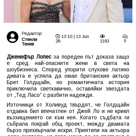
Редактор:
13:10 | 13 Jun
Стенли
26
1183
0
Тенев
Дженифър Лопес
за пореден път доказа защо
е сред най-опасните жени в света на
шоубизнеса. Според упорити слухове латино
дивата е успяла да омае британския актьор
Брет Голдщайн, но романтичната история
приключила светкавично, оставяйки звездата
от „Тед Ласо“ с разбити надежди.
Източници от Холивуд твърдят, че Голдщайн
отдавна бил впечатлен от Джей Ло и не криел
възхищението си към нея. Когато съдбата ги
събрала покрай общ проект, между двамата
бързо прехвърчали искри. Приятели на актьора