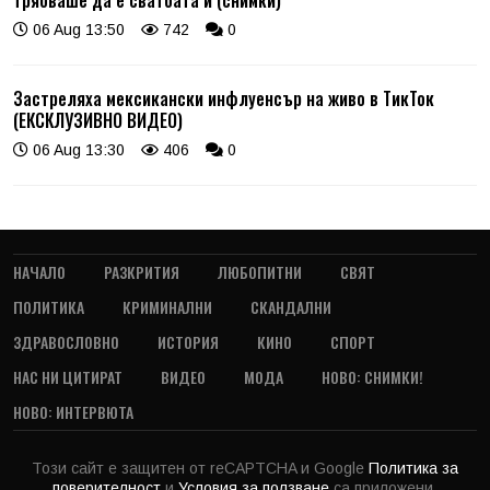
06 Aug 13:50
742
0
Застреляха мексикански инфлуенсър на живо в ТикТок
(ЕКСКЛУЗИВНО ВИДЕО)
06 Aug 13:30
406
0
НАЧАЛО
РАЗКРИТИЯ
ЛЮБОПИТНИ
СВЯТ
ПОЛИТИКА
КРИМИНАЛНИ
СКАНДАЛНИ
ЗДРАВОСЛОВНО
ИСТОРИЯ
КИНО
СПОРТ
НАС НИ ЦИТИРАТ
ВИДЕО
МОДА
НОВО: СНИМКИ!
НОВО: ИНТЕРВЮТА
Този сайт е защитен от reCAPTCHA и Google
Политика за
поверителност
и
Условия за ползване
са приложени.