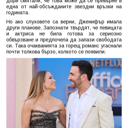
дори смятали, че това може да се превърне в
една от най-обсъжданите звездни връзки на
годината.
Но ако слуховете са верни, Дженифър имала
други планове. Запознати твърдят, че певицата
и актриса не била готова за сериозно
обвързване и предпочела да запази свободата
си. Така очакванията за горещ романс угаснали
почти толкова бързо, колкото се появили.