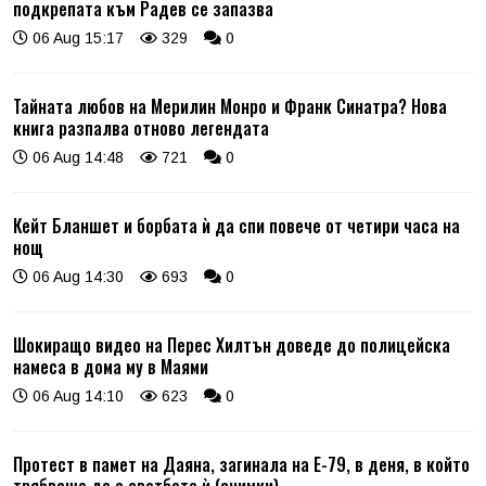
подкрепата към Радев се запазва
06 Aug 15:17
329
0
Тайната любов на Мерилин Монро и Франк Синатра? Нова
книга разпалва отново легендата
06 Aug 14:48
721
0
Кейт Бланшет и борбата ѝ да спи повече от четири часа на
нощ
06 Aug 14:30
693
0
Шокиращо видео на Перес Хилтън доведе до полицейска
намеса в дома му в Маями
06 Aug 14:10
623
0
Протест в памет на Даяна, загинала на Е-79, в деня, в който
трябваше да е сватбата ѝ (снимки)