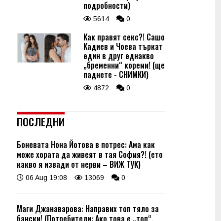
подробности)
5614
0
Как правят секс?! Сашо
Кадиев и Чоева търкат
един в друг еднакво
„бременни“ кореми! (ще
паднете - СНИМКИ)
4872
0
ПОСЛЕДНИ
Боневата Нона Йотова в потрес: Ама как
може хората да живеят в тая София?! (ето
какво я извади от нерви – ВИЖ ТУК)
06 Aug 19:08
13069
0
Маги Джанаварова: Направих топ тяло за
бански! (Потребители: Ако това е „топ“,