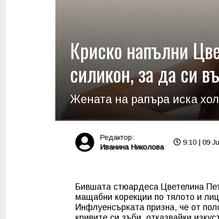
Криско напълни Цве
силикон, за да си в
Жената на рапъра иска хо
Редактор:
9:10 | 09 J
Иванина Николова
Бившата стюардеса Цветелина Петр
мащабни корекции по тялото и лице
Инфлуенсърката призна, че от пол
кривите си зъби, отказвайки изкус