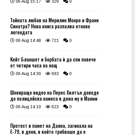
06 Aug 15:17
329
0
Тайната любов на Мерилин Монро и Франк
Синатра? Нова книга разпалва отново
легендата
06 Aug 14:48
721
0
Кейт Бланшет и борбата ѝ да спи повече
от четири часа на нощ
06 Aug 14:30
693
0
Шокиращо видео на Перес Хилтън доведе
до полицейска намеса в дома му в Маями
06 Aug 14:10
623
0
Протест в памет на Даяна, загинала на
Е-79, в деня, в който трябваше да е