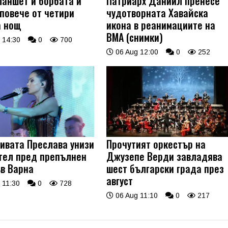
ланшет и борбата ѝ
Патриарх Даниил пренесе
 повече от четири
чудотворната Хавайска
а нощ
икона в реанимациите на
ВМА (снимки)
 14:30
0
700
06 Aug 12:00
0
252
ивата Преслава унизи
Прочутият оркестър на
тел пред препълнен
Джузепе Верди завладява
ъв Варна
шест български града през
август
 11:30
0
728
06 Aug 11:10
0
217