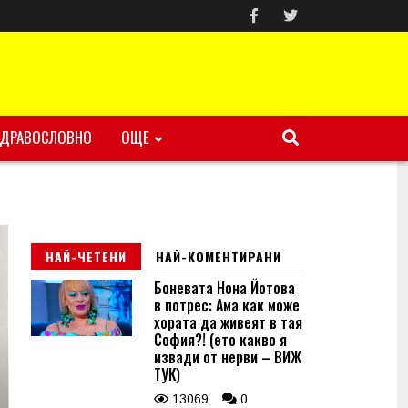
ЗДРАВОСЛОВНО
ОЩЕ
НАЙ-ЧЕТЕНИ
НАЙ-КОМЕНТИРАНИ
Боневата Нона Йотова
в потрес: Ама как може
хората да живеят в тая
София?! (ето какво я
извади от нерви – ВИЖ
ТУК)
13069
0