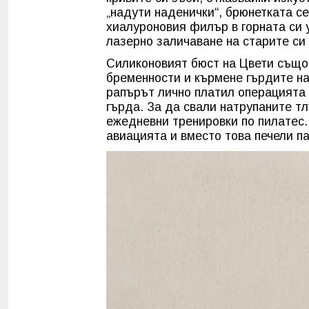
„надути наденички“, брюнетката с
хиалуроновия филър в горната си 
лазерно заличаване на старите си 
Силиконовият бюст на Цвети също 
бременности и кърмене гърдите на
рапърът лично платил операцията 
гърда. За да свали натрупаните т
ежедневни тренировки по пилатес.
авиацията и вместо това печели п