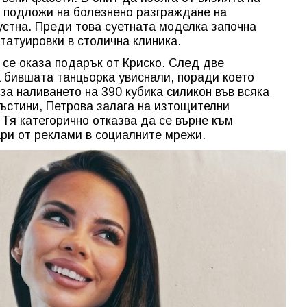
е подложи на болезнено разграждане на
устна. Преди това суетната моделка започна
татуировки в столична клиника.
се оказа подарък от Криско. След две
 бившата танцьорка увиснали, поради което
за наливането на 390 кубика силикон във всяка
лъстини, Петрова залага на изтощителни
 Тя категорично отказва да се върне към
ари от реклами в социалните мрежи.