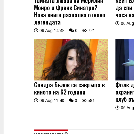
Тайната любов на Мерилин
Кейт Б
Монро и Франк Синатра?
да спи
Нова книга разпалва отново
часа н
легендата
06 Aug
06 Aug 14:48
0
721
Сандра Бълок се завръща в
Фолк д
киното на 62 години
охрани
клуб в
06 Aug 11:40
0
581
06 Aug