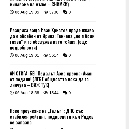
минаваме на мъже – СНИМКИ)
06 Aug 19:05
3738
0
Разкриха защо Иван Христов продължава
да е обсебен от Ирина: Тенчева „не я боли
глава“ и го обслужва като гейша! (още
подробности)
06 Aug 19:01
5614
0
АЙ СТИГА, БЕ!! Педалът Азис кресна: Аман
от педали! (ЛГБТ общността иска да го
линчува – ВИЖ ТУК)
06 Aug 18:58
1344
0
Ново проучване на „Галъп“: ДПС със
стабилен рейтинг, подкрепата към Радев
се запазва