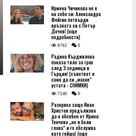
Ирмена Чичикова не е
на себе си: Александра
Фейгин потвърди
връзката си с Петър
Дочев! (още
подробности)
8792
0
Радина Кърджилова
показа тяло за грях
след 3 седмици в
Гърция! (съветват я
само да си „махне“
устата - СНИМКИ)
7140
0
Разкриха защо Иван
Христов продължава
да е обсебен от Ирина:
Тенчева „не я боли
глава“ и го обслужва
като гейша! (още