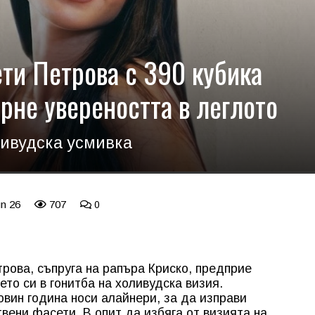
ти Петрова с 390 кубика
ърне увереността в леглото
ливудска усмивка
un 26
707
0
ова, съпруга на рапъра Криско, предприе
то си в гонитба на холивудска визия.
овин година носи алайнери, за да изправи
твени фасети. В опит да избяга от визията на