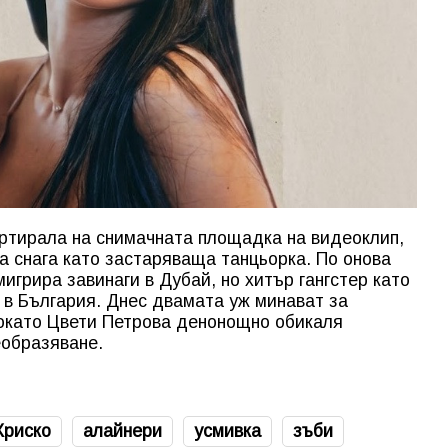
ртирала на снимачната площадка на видеоклип,
 снага като застаряваща танцьорка. По онова
игрира завинаги в Дубай, но хитър гангстер като
е в България. Днес двамата уж минават за
докато Цвети Петрова денонощно обикаля
еобразяване.
Криско
алайнери
усмивка
зъби