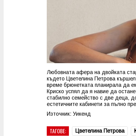
Любовната афера на двойката ста
където Цветелина Петрова кършела
време брюнетката планирала да ем
Криско успял да я навие да остан
стабилно семейство с две деца, 
естетичните кабинети за пълно пр
Източник: Уикенд
ТАГОВЕ:
Цветелина Петрова