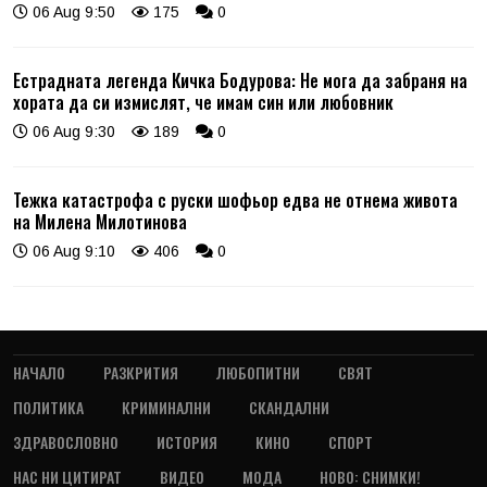
06 Aug 9:50
175
0
Естрадната легенда Кичка Бодурова: Не мога да забраня на
хората да си измислят, че имам син или любовник
06 Aug 9:30
189
0
Тежка катастрофа с руски шофьор едва не отнема живота
на Милена Милотинова
06 Aug 9:10
406
0
НАЧАЛО
РАЗКРИТИЯ
ЛЮБОПИТНИ
СВЯТ
ПОЛИТИКА
КРИМИНАЛНИ
СКАНДАЛНИ
ЗДРАВОСЛОВНО
ИСТОРИЯ
КИНО
СПОРТ
НАС НИ ЦИТИРАТ
ВИДЕО
МОДА
НОВО: СНИМКИ!