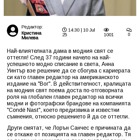
Редактор:
14:30 | 10 Jul
Кристина
25
1001
0
Милева
Най-влиятелната дама в модния свят се
оттегля! След 37 години начело на най-
успешното модно списание в света, Анна
Уинтър взе решение да се сбогува с кариерата
си като главен редактор на американското
издание на "Вог". В действителност, кралицата
на модния свят поема доста по-отговорната
роля на глобален главен редактор на всички
модни и фотографски брандове на компанията
"Condé Nast", което предизвика и известни
съмнения, относно решението й да се оттегли.
Други смятат, че Лорън Санчес е причината да
се откаже от позицията на главен редактор. Тя