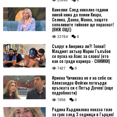
Камелия: След няколко години
никой няма да помни Киара,
Селина, Данна, Манна, защото
сополивите тийнове ще пораснат!
(ВИЖ ОЩЕ)
22764
0
Съпруг в Америка ли?! Топки!!
Младият актьор Марио Гълъбов
се пуска на Азис за слава! (ето
как се гради кариера - СНИМКИ)
7427
0
Ирмена Чичикова не е на себе си:
Александра Фейгин потвърди
връзката си с Петър Дочев! (още
подробности)
7056
0
Радина Кърджилова показа тяло
за грях след 3 седмици в Гърция!