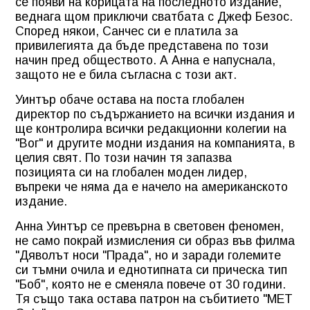
се появи на корицата на последното издание,
веднага щом приключи сватбата с Джеф Безос.
Според някои, Санчес си е платила за
привилегията да бъде представена по този
начин пред обществото. А Анна е напуснала,
защото не е била съгласна с този акт.
Уинтър обаче остава на поста глобален
директор по съдържанието на всички издания и
ще контролира всички редакционни колегии на
"Вог" и другите модни издания на компанията, в
целия свят. По този начин тя запазва
позицията си на глобален моден лидер,
въпреки че няма да е начело на американското
издание.
Анна Уинтър се превърна в световен феномен,
не само покрай измисления си образ във филма
"Дяволът носи "Прада", но и заради големите
си тъмни очила и еднотипната си прическа тип
"Боб", която не е сменяла повече от 30 години.
Тя също така остава патрон на събитието "MET