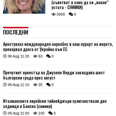
(съветват я само да си „махне“
устата - СНИМКИ)
5600
0
ПОСЛЕДНИ
Арестуваха международен наркобос в наш курорт на морето,
прекарвал дрога от Украйна към ЕС
06 Aug 11:20
63
0
Прочутият оркестър на Джузепе Верди завладява шест
български града през август
06 Aug 11:10
35
0
Италианските еврейски тийнейджъри хулиганствали две
седмици в Банско (снимки)
06 Aug 11:00
105
0