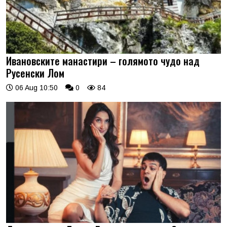
Ивановските манастири – голямото чудо над
Русенски Лом
06 Aug 10:50
0
84