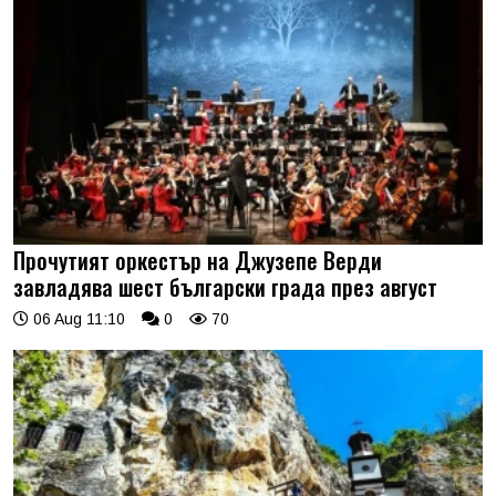
Прочутият оркестър на Джузепе Верди
завладява шест български града през август
06 Aug 11:10
0
70