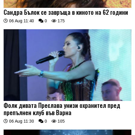
Сандра Бълок се завръща в киното на 62 години
06 Aug 11:40
0
175
Фолк дивата Преслава унизи охранител пред
препълнен клуб във Варна
06 Aug 11:30
0
105