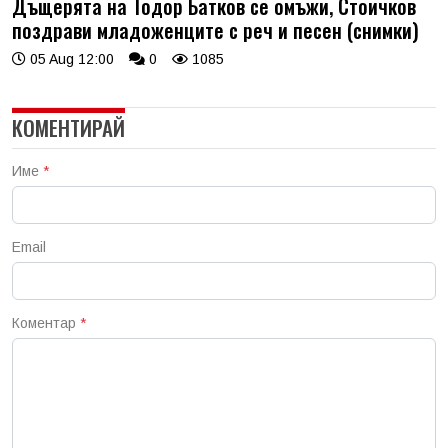
Дъщерята на Тодор Батков се омъжи, Стоичков
поздрави младоженците с реч и песен (снимки)
05 Aug 12:00
0
1085
КОМЕНТИРАЙ
Име
*
Email
Коментар
*