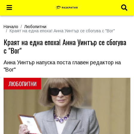
Начало
Любопитни
Краят на една епоха! Анна Уинтър се сбогува с "Вог"
Краят на една епоха! Анна Уинтър се сбогува
с "Вог"
Анна Уинтър напуска поста главен редактор на
"Вог"
ЛЮБОПИТНИ