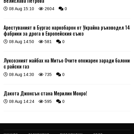
Велислава Петрова
08 Aug 15:10
2604
0
Арестуваният в Бургас наркобарон от Украйна ръководел 14
фабрики за дрога в Европейския съюз
08 Aug 14:50
581
0
Луксозният майбах на Митьо Очите опожарен заради балони
с райски газ
08 Aug 14:30
735
0
Дакота Джонсън стана Мерилин Монро!
08 Aug 14:24
595
0