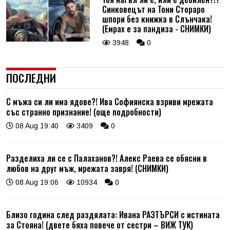
Синковецът на Тони Стораро
шпори без книжка в Слънчака!
(Емрах е за пандиза - СНИМКИ)
3948
0
ПОСЛЕДНИ
С мъжа си ли има ядове?! Ива Софиянска взриви мрежата
със странно признание! (още подробности)
08 Aug 19:40
3409
0
Разделиха ли се с Палаханов?! Алекс Раева се обясни в
любов на друг мъж, мрежата завря! (СНИМКИ)
08 Aug 19:06
10934
0
Близо година след раздялата: Ивана РАЗТЪРСИ с истината
за Стояна! (двете бяха повече от сестри – ВИЖ ТУК)