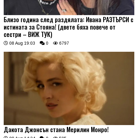
Близо година след раздялата: Ивана РАЗТЪРСИ с
истината за Стояна! (двете бяха повече от
сестри – ВИЖ ТУК)
08 Aug 19:03
0
6797
Дакота Джонсън стана Мерилин Монро!