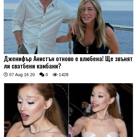
Дженифър Анистън отново е влюбена! Ще звънят
ли сватбени камбани?
07 Aug 16:20
0
1428