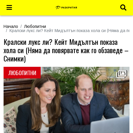
Начало
Любопитни
Кралски лукс ли? Кейт Мидълтън показа хола си (Няма да пов
Кралски лукс ли? Кейт Мидълтън показа
хола си (Няма да повярвате как го обзаведе –
Снимки)
ЛЮБОПИТНИ