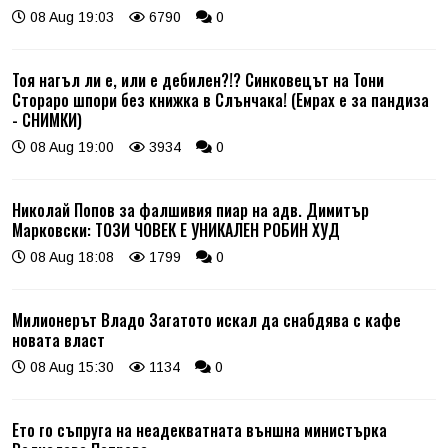
08 Aug 19:03
6790
0
Тоя нагъл ли е, или е дебилен?!? Синковецът на Тони
Стораро шпори без книжка в Слънчака! (Емрах е за пандиза
- СНИМКИ)
08 Aug 19:00
3934
0
Николай Попов за фалшивия пиар на адв. Димитър
Марковски: ТОЗИ ЧОВЕК Е УНИКАЛЕН РОБИН ХУД
08 Aug 18:08
1799
0
Милионерът Владо Загатото искал да снабдява с кафе
новата власт
08 Aug 15:30
1134
0
Ето го съпруга на неадекватната външна министърка