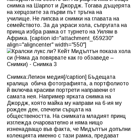
снимка на Шарлот и Джордж. Тогава дъщерята
на херцозите за първи път тръгна на
училище. Не липсва и снимки на главата на
семейството. За да украси хола, съпругата на
принца избра рамка от турнето на Уилям в
Африка. [caption id="attachment_659230"
align="aligncenter" width="550"]
Снимка:Легион медия[/caption] Бъдещата
кралица обича фотографията, а портфолиото
й включва красиви портрети направени от
самата нея. Например ярката снимка на
Джордж, която майка му направи на 6-ия му
рожден ден, спечели сърцата на
обществеността. На снимката младият принц
изглежда очарователно и няма нищо
изненадващо във факта, че Мидълтън допълни
колекцията именно с тази рамка, предават