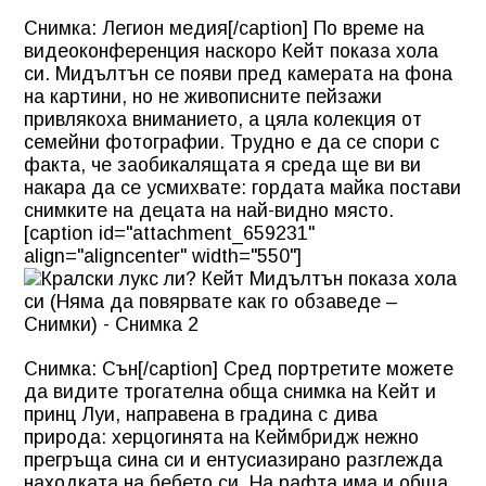
Снимка: Легион медия[/caption] По време на
видеоконференция наскоро Кейт показа хола
си. Мидълтън се появи пред камерата на фона
на картини, но не живописните пейзажи
привлякоха вниманието, а цяла колекция от
семейни фотографии. Трудно е да се спори с
факта, че заобикалящата я среда ще ви ви
накара да се усмихвате: гордата майка постави
снимките на децата на най-видно място.
[caption id="attachment_659231"
align="aligncenter" width="550"]
Снимка: Сън[/caption] Сред портретите можете
да видите трогателна обща снимка на Кейт и
принц Луи, направена в градина с дива
природа: херцогинята на Кеймбридж нежно
прегръща сина си и ентусиазирано разглежда
находката на бебето си. На рафта има и обща