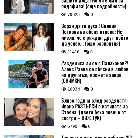
вашите деца! Не ми е жал за
педофила! (още подробности)
79625
0
Зоран да го духа!! Силвия
Петкова влюбена отново: Не
мисля, че е раждан друг, който
да успее... (още разкрития)
11410
0
Разделиха ли се с Палаханов?!
Алекс Раева се обясни в любов
на друг мъж, мрежата завря!
(СНИМКИ)
10934
0
Близо година след раздялата:
Ивана РАЗТЪРСИ с истината за
Стояна! (двете бяха повече от
сестри – ВИЖ ТУК)
6790
0
Тоя нагъл ли е, или е дебилен?!?