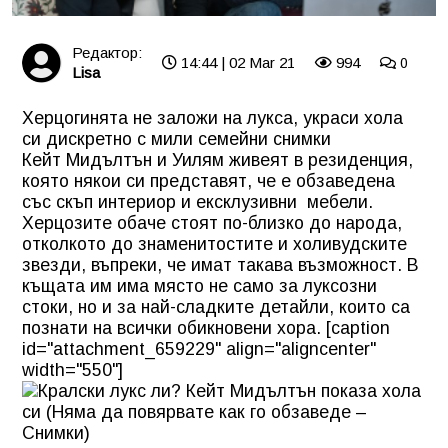
Редактор:
14:44 | 02 Mar 21
994
0
Lisa
Херцогинята не заложи на лукса, украси хола
си дискретно с мили семейни снимки
Кейт Мидълтън и Уилям живеят в резиденция,
която някои си представят, че е обзаведена
със скъп интериор и ексклузивни мебели.
Херцозите обаче стоят по-близко до народа,
отколкото до знаменитостите и холивудските
звезди, въпреки, че имат такава възможност. В
къщата им има място не само за луксозни
стоки, но и за най-сладките детайли, които са
познати на всички обикновени хора. [caption
id="attachment_659229" align="aligncenter"
width="550"]