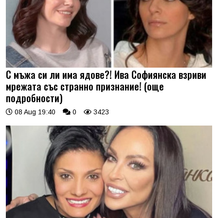
С мъжа си ли има ядове?! Ива Софиянска взриви
мрежата със странно признание! (още
подробности)
08 Aug 19:40
0
3423