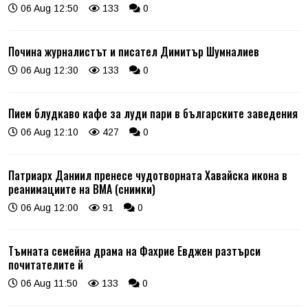
06 Aug 12:50
133
0
Почина журналистът и писател Димитър Шумналиев
06 Aug 12:30
133
0
Пием блудкаво кафе за луди пари в българските заведения
06 Aug 12:10
427
0
Патриарх Даниил пренесе чудотворната Хавайска икона в
реанимациите на ВМА (снимки)
06 Aug 12:00
91
0
Тъмната семейна драма на Фахрие Евджен разтърси
почитателите й
06 Aug 11:50
133
0