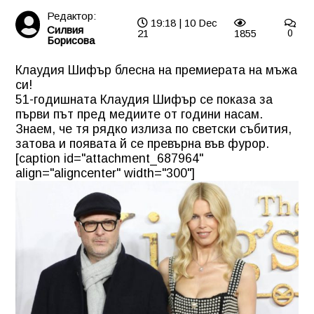
Редактор:
19:18 | 10 Dec
Силвия
21
1855
0
Борисова
Клаудия Шифър блесна на премиерата на мъжа
си!
51-годишната Клаудия Шифър се показа за
първи път пред медиите от години насам.
Знаем, че тя рядко излиза по светски събития,
затова и появата й се превърна във фурор.
[caption id="attachment_687964"
align="aligncenter" width="300"]