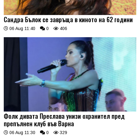
Сандра Бълок се завръща в киното на 62 години
06 Aug 11:40
0
406
Фолк дивата Преслава унизи охранител пред
препълнен клуб във Варна
06 Aug 11:30
0
329