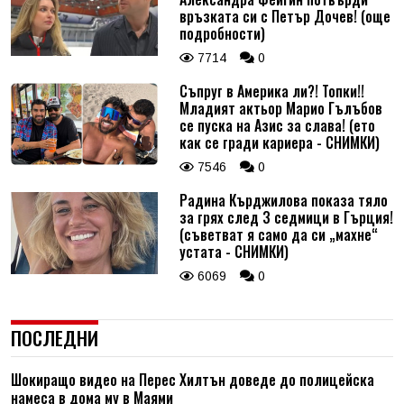
връзката си с Петър Дочев! (още
подробности)
7714
0
Съпруг в Америка ли?! Топки!!
Младият актьор Марио Гълъбов
се пуска на Азис за слава! (ето
как се гради кариера - СНИМКИ)
7546
0
Радина Кърджилова показа тяло
за грях след 3 седмици в Гърция!
(съветват я само да си „махне“
устата - СНИМКИ)
6069
0
ПОСЛЕДНИ
Шокиращо видео на Перес Хилтън доведе до полицейска
намеса в дома му в Маями