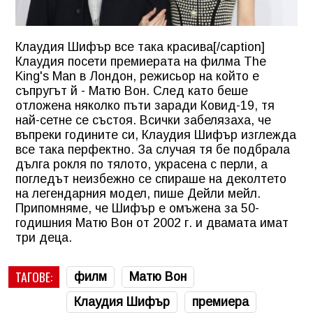
Клаудия Шифър все така красива[/caption]
Клаудия посети премиерата на филма The
King's Man в Лондон, режисьор на който е
съпругът й - Матю Вон. След като беше
отложена няколко пъти заради Ковид-19, тя
най-сетне се състоя. Всички забелязаха, че
въпреки годините си, Клаудия Шифър изглежда
все така перфектно. За случая тя бе подбрала
дълга рокля по тялото, украсена с перли, а
погледът неизбежно се спираше на деколтето
на легендарния модел, пише Дейли мейл.
Припомняме, че Шифър е омъжена за 50-
годишния Матю Вон от 2002 г. и двамата имат
три деца.
ТАГОВЕ:
филм
Матю Вон
Клаудия Шифър
премиера