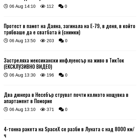
06 Aug 14:10
112
0
Протест в памет на Даяна, загинала на Е-79, в деня, в който
трябваше да е сватбата ѝ (снимки)
06 Aug 13:50
203
0
Застреляха мексикански инфлуенсър на живо в ТикТок
(ЕКСКЛУЗИВНО ВИДЕО)
06 Aug 13:30
196
0
Два дюнера в Несебър струват почти колкото нощувка в
апартамент в Поморие
06 Aug 13:10
371
0
4-тонна ракета на SpaceX се разби в Луната с над 8000 км/
ч