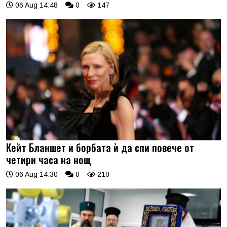
06 Aug 14:48
0
147
Кейт Бланшет и борбата ѝ да спи повече от
четири часа на нощ
06 Aug 14:30
0
210