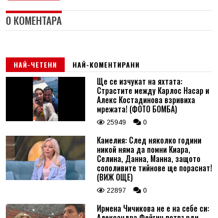
0 КОМЕНТАРА
НАЙ-ЧЕТЕНИ
НАЙ-КОМЕНТИРАНИ
Ще се изчукат на яхтата:
Страстите между Карлос Насар и
Алекс Костадинова взривиха
мрежата! (ФОТО БОМБА)
25949
0
Камелия: След няколко години
никой няма да помни Киара,
Селина, Данна, Манна, защото
сополивите тийнове ще пораснат!
(ВИЖ ОЩЕ)
22897
0
Ирмена Чичикова не е на себе си:
Александра Фейгин потвърди