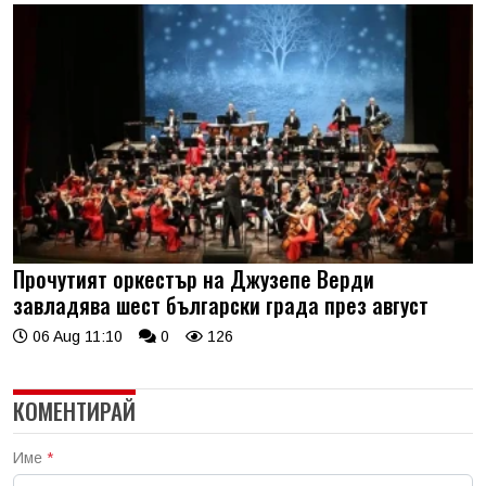
Прочутият оркестър на Джузепе Верди
завладява шест български града през август
06 Aug 11:10
0
126
КОМЕНТИРАЙ
Име
*