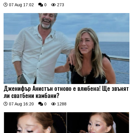
07 Aug 17:02
0
273
Дженифър Анистън отново е влюбена! Ще звънят
ли сватбени камбани?
07 Aug 16:20
0
1288