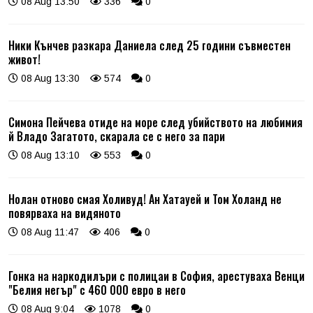
08 Aug 13:50
336
0
Ники Кънчев разкара Даниела след 25 години съвместен
живот!
08 Aug 13:30
574
0
Симона Пейчева отиде на море след убийството на любимия
й Владо Загатото, скарала се с него за пари
08 Aug 13:10
553
0
Нолан отново смая Холивуд! Ан Хатауей и Том Холанд не
повярваха на видяното
08 Aug 11:47
406
0
Гонка на наркодилъри с полицаи в София, арестуваха Венци
"Белия негър" с 460 000 евро в него
08 Aug 9:04
1078
0