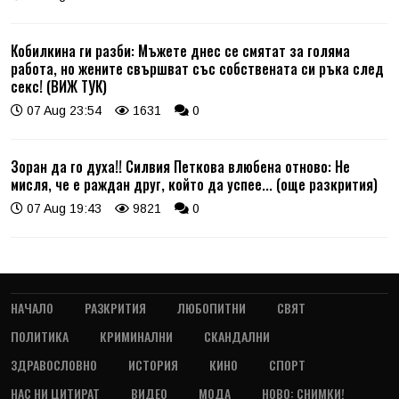
Кобилкина ги разби: Мъжете днес се смятат за голяма
работа, но жените свършват със собствената си ръка след
секс! (ВИЖ ТУК)
07 Aug 23:54
1631
0
Зоран да го духа!! Силвия Петкова влюбена отново: Не
мисля, че е раждан друг, който да успее... (още разкрития)
07 Aug 19:43
9821
0
НАЧАЛО
РАЗКРИТИЯ
ЛЮБОПИТНИ
СВЯТ
ПОЛИТИКА
КРИМИНАЛНИ
СКАНДАЛНИ
ЗДРАВОСЛОВНО
ИСТОРИЯ
КИНО
СПОРТ
НАС НИ ЦИТИРАТ
ВИДЕО
МОДА
НОВО: СНИМКИ!