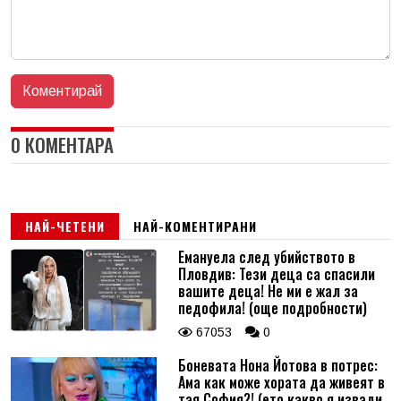
0 КОМЕНТАРА
НАЙ-ЧЕТЕНИ
НАЙ-КОМЕНТИРАНИ
Емануела след убийството в
Пловдив: Тези деца са спасили
вашите деца! Не ми е жал за
педофила! (още подробности)
67053
0
Боневата Нона Йотова в потрес:
Ама как може хората да живеят в
тая София?! (ето какво я извади