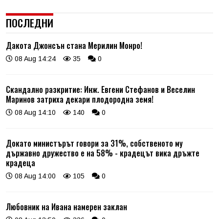
ПОСЛЕДНИ
Дакота Джонсън стана Мерилин Монро!
08 Aug 14:24
35
0
Скандално разкритие: Инж. Евгени Стефанов и Веселин
Маринов затриха декари плодородна земя!
08 Aug 14:10
140
0
Докато министърът говори за 31%, собственото му
държавно дружество е на 58% - крадецът вика дръжте
крадеца
08 Aug 14:00
105
0
Любовник на Ивана намерен заклан