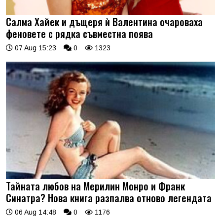
Салма Хайек и дъщеря ѝ Валентина очароваха
феновете с рядка съвместна поява
07 Aug 15:23
0
1323
Тайната любов на Мерилин Монро и Франк
Синатра? Нова книга разпалва отново легендата
06 Aug 14:48
0
1176