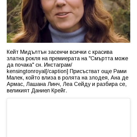
Кейт Мидълтън засенчи всички с красива
златна рокля на премиерата на "Смъртта може
да почака" сн. Инстаграм/
kensingtonroyal[/caption] Присъстват още Рами
Малек, който влиза в ролята на злодея, Ана де
Армас, Лашана Линч, Леа Сейду и разбира се,
великият Даниел Крейг.