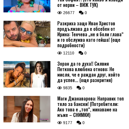
от нерви – ВИЖ ТУК)
26677
0
Разкриха защо Иван Христов
продължава да е обсебен от
Ирина: Тенчева „не я боли глава“
и го обслужва като гейша! (още
подробности)
12110
0
Зоран да го духа!! Силвия
Петкова влюбена отново: Не
мисля, че е раждан друг, който
да успее... (още разкрития)
9835
0
Маги Джанаварова: Направих топ
тяло за бански! (Потребители:
Ако това е „топ“, минаваме на
мъже – СНИМКИ)
9177
0