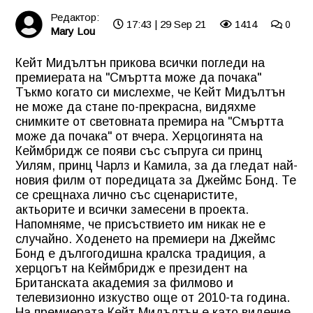
Редактор:
17:43 | 29 Sep 21
1414
0
Mary Lou
Кейт Мидълтън прикова всички погледи на
премиерата на "Смъртта може да почака"
Тъкмо когато си мислехме, че Кейт Мидълтън
не може да стане по-прекрасна, видяхме
снимките от световната премира на "Смъртта
може да почака" от вчера. Херцогинята на
Кеймбридж се появи със съпруга си принц
Уилям, принц Чарлз и Камила, за да гледат най-
новия филм от поредицата за Джеймс Бонд. Те
се срещнаха лично със сценаристите,
актьорите и всички замесени в проекта.
Напомняме, че присъствието им никак не е
случайно. Ходенето на премиери на Джеймс
Бонд е дългогодишна кралска традиция, а
херцогът на Кеймбридж е президент на
Британската академия за филмово и
телевизионно изкуство още от 2010-та година.
На премиерата Кейт Мидълтън е като видение