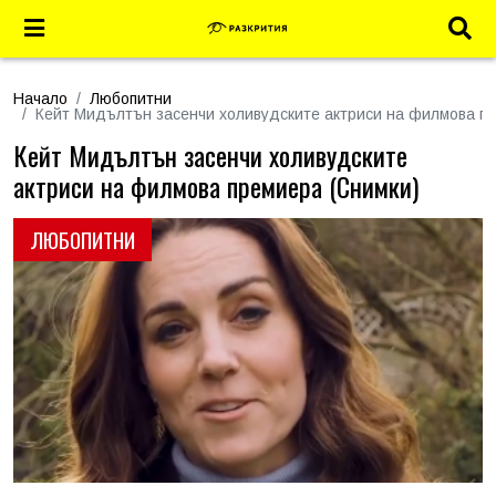
Начало
Любопитни
Кейт Мидълтън засенчи холивудските актриси на филмова п
Кейт Мидълтън засенчи холивудските
актриси на филмова премиера (Снимки)
ЛЮБОПИТНИ