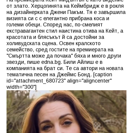
от злато. Херцогинята на Кеймбридж е в рокля
на дизайнерката Джени Пакъм. Тя е завършила
визията си с с елегантно прибрана коса и
големи обеци. Според нас, по-смелият
екстравагантен стил наистина отива на Кейт, а
красотата и блясъкът й са достойни за
холивудската сцена. Освен кралското
семейство, сред гостите на премиерата на
"Смъртта може да почака" бяха и много други
звезди, пише edna.bg. Били Айлиш е в
компанията на брат си. Те са автори на новата
тематична песен на Джеймс Бонд. [caption
id="attachment_680723" align="aligncenter"
width="300"]