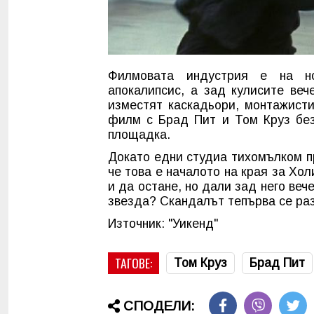
Филмовата индустрия е на но
апокалипсис, а зад кулисите веч
изместят каскадьори, монтажисти
филм с Брад Пит и Том Круз без
площадка.
Докато едни студиа тихомълком пр
че това е началото на края за Хол
и да остане, но дали зад него веч
звезда? Скандалът тепърва се раз
Източник: "Уикенд"
ТАГОВЕ:
Том Круз
Брад Пит
СПОДЕЛИ: