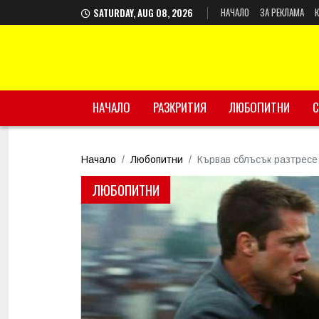
НАЧАЛО
ЗА РЕКЛАМА
SATURDAY, AUG 08, 2026
НАЧАЛО
РАЗКРИТИЯ
ЛЮБОПИТНИ
С
Начало
Любопитни
Кървав сблъсък разтресе
ЛЮБОПИТНИ