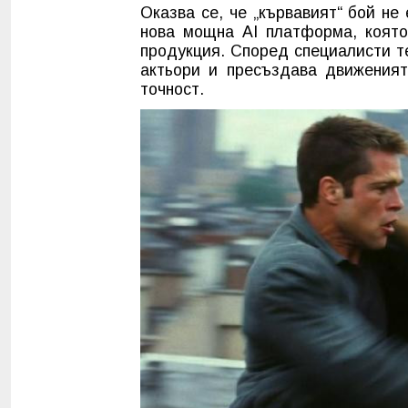
Оказва се, че „кървавият“ бой не 
нова мощна AI платформа, която
продукция. Според специалисти т
актьори и пресъздава движения
точност.