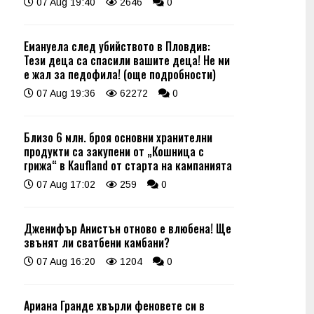
07 Aug 19:40
2646
0
Емануела след убийството в Пловдив:
Тези деца са спасили вашите деца! Не ми
е жал за педофила! (още подробности)
07 Aug 19:36
62272
0
Близо 6 млн. броя основни хранителни
продукти са закупени от „Кошница с
грижа“ в Kaufland от старта на кампанията
07 Aug 17:02
259
0
Дженифър Анистън отново е влюбена! Ще
звънят ли сватбени камбани?
07 Aug 16:20
1204
0
Ариана Гранде хвърли феновете си в