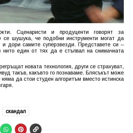
кти. Сценаристи и продуценти говорят за
е се шушука, че подобни инструменти могат да
 и дори самите суперзвезди. Представете си –
 нито един от тях да е стъпвал на снимачната
егръщат новата технология, други се страхуват,
ивуд такъв, какъвто го познаваме. Блясъкът може
е няма да стои студен алгоритъм вместо истинска
гаря.
скандал