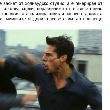
е заснет от холивудско студио, а е генериран от
 създава сцени, неразличими от истинска кино
ехнологията анализира хиляди часове с двамата
та, мимиките и дори гласовете им до плашеща