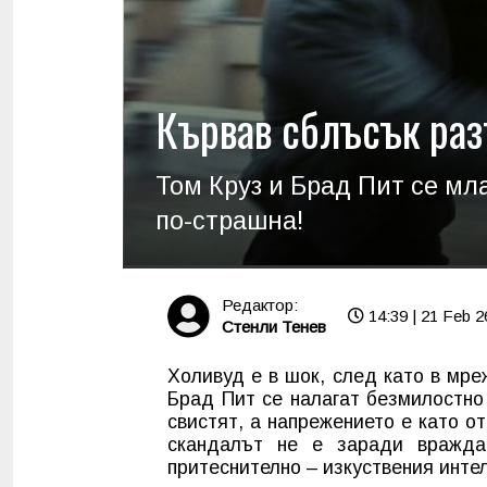
Кървав сблъсък раз
Том Круз и Брад Пит се мл
по-страшна!
Редактор:
14:39 | 21 Feb 2
Стенли Тенев
Холивуд е в шок, след като в мр
Брад Пит се налагат безмилостно
свистят, а напрежението е като о
скандалът не е заради вражда
притеснително – изкуствения интел