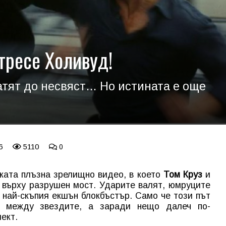
тресе Холивуд!
атят до несвяст… Но истината е още
6
5110
0
ежата плъзна зрелищно видео, в което
Том Круз
и
 върху разрушен мост. Ударите валят, юмруците
т най-скъпия екшън блокбъстър. Само че този път
 между звездите, а заради нещо далеч по-
ект.