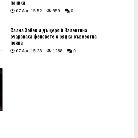
паника
07 Aug 15:52
959
0
Салма Хайек и дъщеря ѝ Валентина
очароваха феновете с рядка съвместна
поява
07 Aug 15:23
1288
0