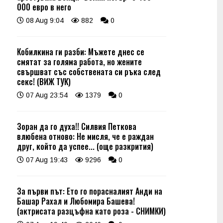
000 евро в него
08 Aug 9:04
882
0
Кобилкина ги разби: Мъжете днес се
смятат за голяма работа, но жените
свършват със собствената си ръка след
секс! (ВИЖ ТУК)
07 Aug 23:54
1379
0
Зоран да го духа!! Силвия Петкова
влюбена отново: Не мисля, че е раждан
друг, който да успее... (още разкрития)
07 Aug 19:43
9296
0
За първи път: Ето го порасналият Анди на
Башар Рахал и Любомира Башева!
(актрисата разцъфна като роза - СНИМКИ)