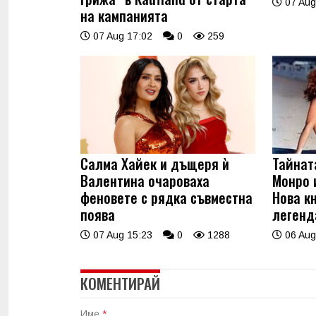
07 Aug
на кампанията
07 Aug 17:02
0
259
Салма Хайек и дъщеря ѝ
Тайнат
Валентина очароваха
Монро 
феновете с рядка съвместна
Нова к
поява
легенд
07 Aug 15:23
0
1288
06 Aug
КОМЕНТИРАЙ
Име
*