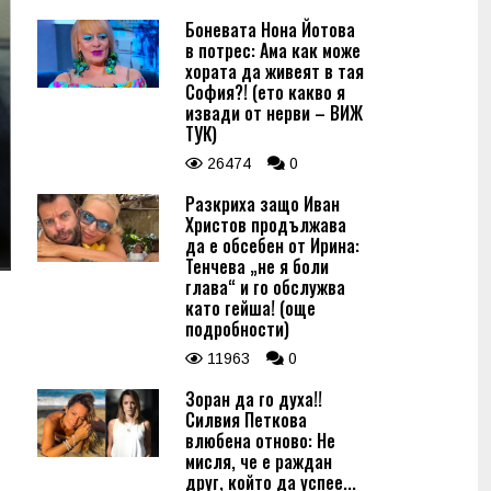
Боневата Нона Йотова
в потрес: Ама как може
хората да живеят в тая
София?! (ето какво я
извади от нерви – ВИЖ
ТУК)
26474
0
Разкриха защо Иван
Христов продължава
да е обсебен от Ирина:
Тенчева „не я боли
глава“ и го обслужва
като гейша! (още
подробности)
11963
0
Зоран да го духа!!
Силвия Петкова
влюбена отново: Не
мисля, че е раждан
друг, който да успее...