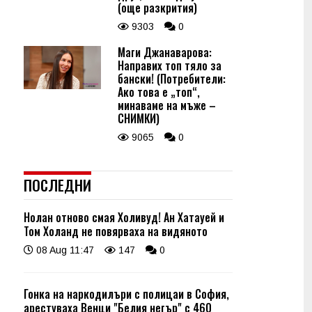
(още разкрития)
9303
0
Маги Джанаварова:
Направих топ тяло за
бански! (Потребители:
Ако това е „топ“,
минаваме на мъже –
СНИМКИ)
9065
0
ПОСЛЕДНИ
Нолан отново смая Холивуд! Ан Хатауей и
Том Холанд не повярваха на видяното
08 Aug 11:47
147
0
Гонка на наркодилъри с полицаи в София,
арестуваха Венци "Белия негър" с 460