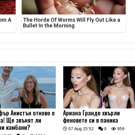
rom A
The Horde Of Worms Will Fly Out Like a
Bullet In the Morning
ър Анистън отново е
Ариана Гранде хвърли
а! Ще звънят ли
феновете си в паника
ни камбани?
07 Aug 15:52
0
959