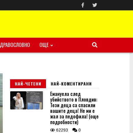
ЗДРАВОСЛОВНО
ОЩЕ
НАЙ-ЧЕТЕНИ
НАЙ-КОМЕНТИРАНИ
Емануела след
убийството в Пловдив:
Тези деца са спасили
вашите деца! Не ми е
жал за педофила! (още
подробности)
62293
0