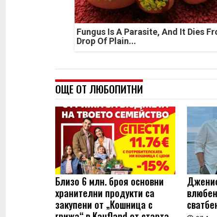
Fungus Is A Parasite, And It Dies F
Drop Of Plain...
ОЩЕ ОТ ЛЮБОПИТНИ
Близо 6 млн. броя основни
Джениф
хранителни продукти са
влюбен
закупени от „Кошница с
сватбе
грижа“ в Kaufland от старта