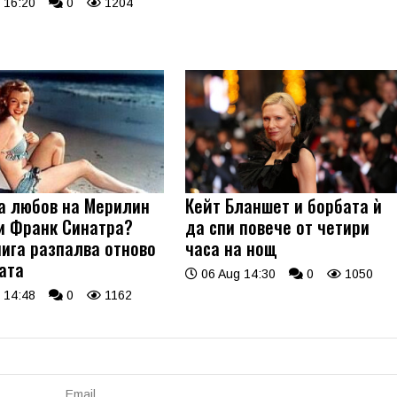
 16:20
0
1204
а любов на Мерилин
Кейт Бланшет и борбата ѝ
и Франк Синатра?
да спи повече от четири
нига разпалва отново
часа на нощ
ата
06 Aug 14:30
0
1050
 14:48
0
1162
Email