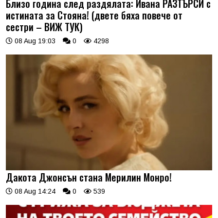
Близо година след раздялата: Ивана РАЗТЪРСИ с
истината за Стояна! (двете бяха повече от
сестри – ВИЖ ТУК)
08 Aug 19:03
0
4298
Дакота Джонсън стана Мерилин Монро!
08 Aug 14:24
0
539