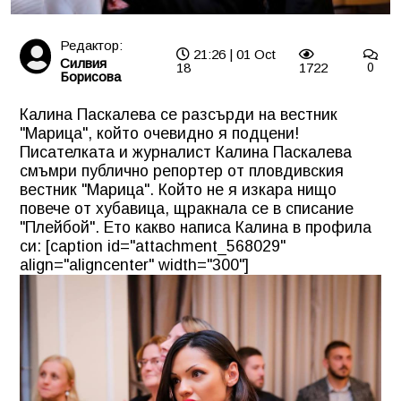
Редактор:
21:26 | 01 Oct
Силвия
18
1722
0
Борисова
Калина Паскалева се разсърди на вестник
"Марица", който очевидно я подцени!
Писателката и журналист Калина Паскалева
смъмри публично репортер от пловдивския
вестник "Марица". Който не я изкара нищо
повече от хубавица, щракнала се в списание
"Плейбой". Ето какво написа Калина в профила
си: [caption id="attachment_568029"
align="aligncenter" width="300"]