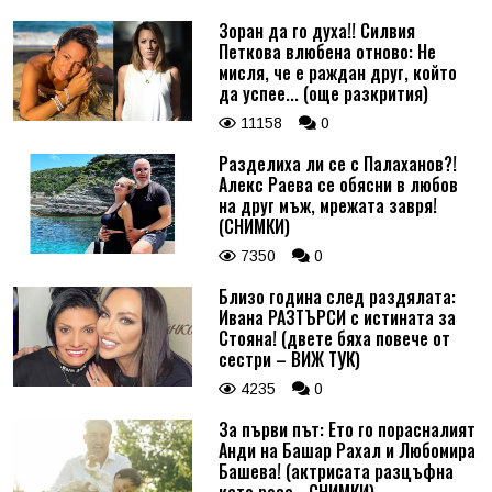
Зоран да го духа!! Силвия
Петкова влюбена отново: Не
мисля, че е раждан друг, който
да успее... (още разкрития)
11158
0
Разделиха ли се с Палаханов?!
Алекс Раева се обясни в любов
на друг мъж, мрежата завря!
(СНИМКИ)
7350
0
Близо година след раздялата:
Ивана РАЗТЪРСИ с истината за
Стояна! (двете бяха повече от
сестри – ВИЖ ТУК)
4235
0
За първи път: Ето го порасналият
Анди на Башар Рахал и Любомира
Башева! (актрисата разцъфна
като роза - СНИМКИ)