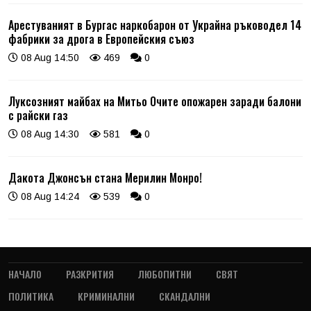
Арестуваният в Бургас наркобарон от Украйна ръководел 14
фабрики за дрога в Европейския съюз
08 Aug 14:50
469
0
Луксозният майбах на Митьо Очите опожарен заради балони
с райски газ
08 Aug 14:30
581
0
Дакота Джонсън стана Мерилин Монро!
08 Aug 14:24
539
0
НАЧАЛО
РАЗКРИТИЯ
ЛЮБОПИТНИ
СВЯТ
ПОЛИТИКА
КРИМИНАЛНИ
СКАНДАЛНИ