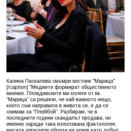
Калина Паскалева смъмри вестник "Марица"
[/caption] "Медиите формират общественото
мнение. Пловдивските ми колеги от вк.
“Марица” са решили, че най-важното нещо,
което съм направила в живота си, е да се
снимам за “Плейбой”. Разбирам, че в
последните години скандалът продава, но
именно заради така използвана фактология,
масата определя образа на човек като добър