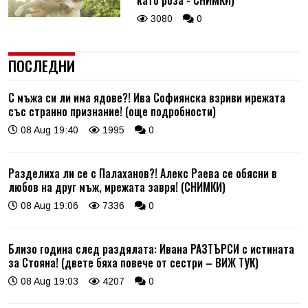
3080
0
ПОСЛЕДНИ
С мъжа си ли има ядове?! Ива Софиянска взриви мрежата
със странно признание! (още подробности)
08 Aug 19:40
1995
0
Разделиха ли се с Палаханов?! Алекс Раева се обясни в
любов на друг мъж, мрежата завря! (СНИМКИ)
08 Aug 19:06
7336
0
Близо година след раздялата: Ивана РАЗТЪРСИ с истината
за Стояна! (двете бяха повече от сестри – ВИЖ ТУК)
08 Aug 19:03
4207
0