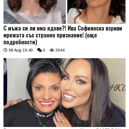
С мъжа си ли има ядове?! Ива Софиянска взриви
мрежата със странно признание! (още
подробности)
08 Aug 19:40
0
2044