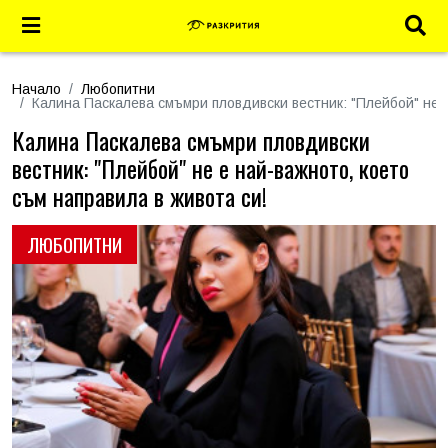
Начало
Любопитни
Калина Паскалева смъмри пловдивски вестник: "Плейбой" не е
Калина Паскалева смъмри пловдивски
вестник: "Плейбой" не е най-важното, което
съм направила в живота си!
ЛЮБОПИТНИ