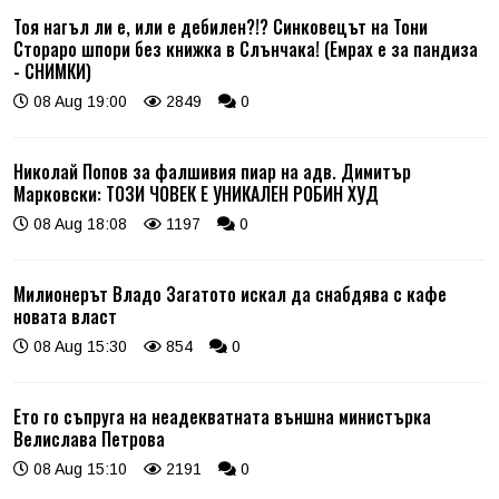
Тоя нагъл ли е, или е дебилен?!? Синковецът на Тони
Стораро шпори без книжка в Слънчака! (Емрах е за пандиза
- СНИМКИ)
08 Aug 19:00
2849
0
Николай Попов за фалшивия пиар на адв. Димитър
Марковски: ТОЗИ ЧОВЕК Е УНИКАЛЕН РОБИН ХУД
08 Aug 18:08
1197
0
Милионерът Владо Загатото искал да снабдява с кафе
новата власт
08 Aug 15:30
854
0
Ето го съпруга на неадекватната външна министърка
Велислава Петрова
08 Aug 15:10
2191
0