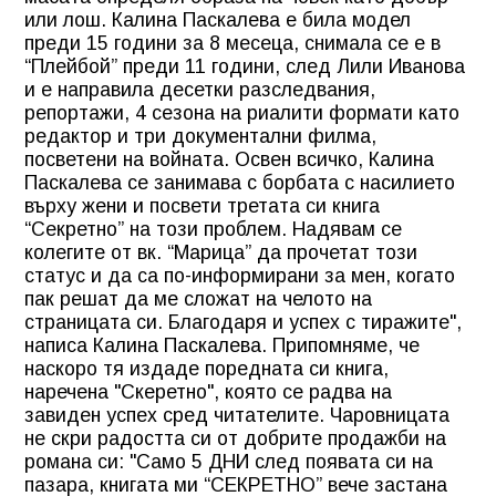
или лош. Калина Паскалева е била модел
преди 15 години за 8 месеца, снимала се е в
“Плейбой” преди 11 години, след Лили Иванова
и е направила десетки разследвания,
репортажи, 4 сезона на риалити формати като
редактор и три документални филма,
посветени на войната. Освен всичко, Калина
Паскалева се занимава с борбата с насилието
върху жени и посвети третата си книга
“Секретно” на този проблем. Надявам се
колегите от вк. “Марица” да прочетат този
статус и да са по-информирани за мен, когато
пак решат да ме сложат на челото на
страницата си. Благодаря и успех с тиражите",
написа Калина Паскалева. Припомняме, че
наскоро тя издаде поредната си книга,
наречена "Скеретно", която се радва на
завиден успех сред читателите. Чаровницата
не скри радостта си от добрите продажби на
романа си: "Само 5 ДНИ след появата си на
пазара, книгата ми “СЕКРЕТНО” вече застана