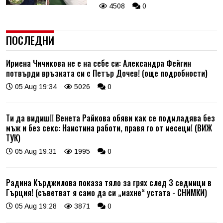
4508
0
ПОСЛЕДНИ
Ирмена Чичикова не е на себе си: Александра Фейгин
потвърди връзката си с Петър Дочев! (още подробности)
05 Aug 19:34
5026
0
Ти да видиш!! Венета Райкова обяви как се подмладява без
мъж и без секс: Наистина работи, правя го от месеци! (ВИЖ
ТУК)
05 Aug 19:31
1995
0
Радина Кърджилова показа тяло за грях след 3 седмици в
Гърция! (съветват я само да си „махне“ устата - СНИМКИ)
05 Aug 19:28
3871
0