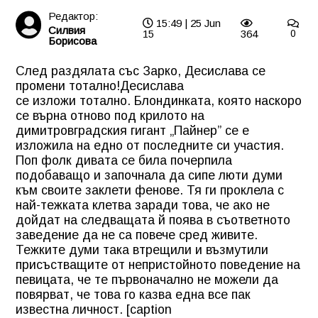
Редактор:
15:49 | 25 Jun
Силвия
15
364
0
Борисова
След раздялата със Зарко, Десислава се
промени тотално!
Десислава
се изложи тотално. Блондинката, която наскоро
се върна отново под крилото на
димитровградския гигант „Пайнер” се е
изложила на едно от последните си участия.
Поп фолк дивата се била почерпила
подобаващо и започнала да сипе люти думи
към своите заклети фенове. Тя ги проклела с
най-тежката клетва заради това, че ако не
дойдат на следващата й поява в съответното
заведение да не са повече сред живите.
Тежките думи така втрещили и възмутили
присъстващите от непристойното поведение на
певицата, че те първоначално не можели да
повярват, че това го казва една все пак
известна личност. [caption