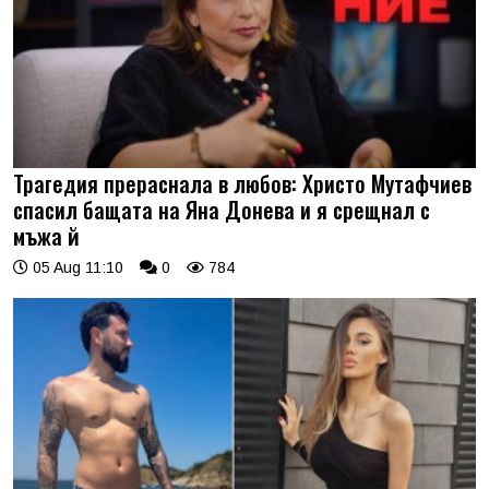
Трагедия прераснала в любов: Христо Мутафчиев
спасил бащата на Яна Донева и я срещнал с
мъжа й
05 Aug 11:10
0
784