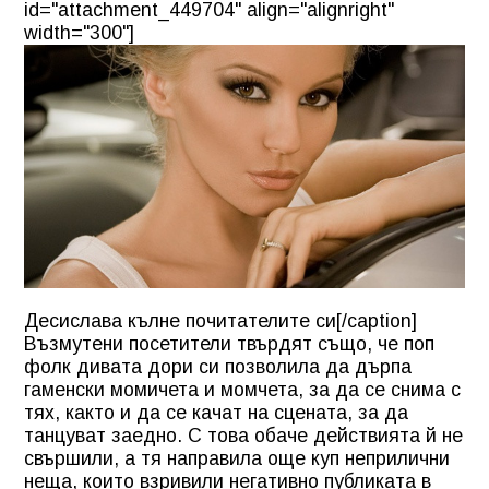
id="attachment_449704" align="alignright"
width="300"]
Десислава кълне почитателите си[/caption]
Възмутени посетители твърдят също, че поп
фолк дивата дори си позволила да дърпа
гаменски момичета и момчета, за да се снима с
тях, както и да се качат на сцената, за да
танцуват заедно. С това обаче действията й не
свършили, а тя направила още куп неприлични
неща, които взривили негативно публиката в