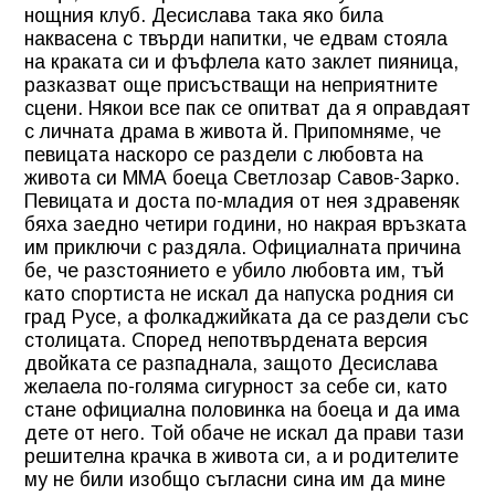
нощния клуб.
Десислава така яко била
наквасена с твърди напитки, че едвам стояла
на краката си и фъфлела като заклет пияница,
разказват още присъстващи на неприятните
сцени. Някои все пак се опитват да я оправдаят
с личната драма в живота й. Припомняме, че
певицата наскоро се раздели с любовта на
живота си ММА боеца Светлозар Савов-Зарко.
Певицата и доста по-младия от нея здравеняк
бяха заедно четири години, но накрая връзката
им приключи с раздяла. Официалната причина
бе, че разстоянието е убило любовта им, тъй
като спортиста не искал да напуска родния си
град Русе, а фолкаджийката да се раздели със
столицата. Според непотвърдената версия
двойката се разпаднала, защото Десислава
желаела по-голяма сигурност за себе си, като
стане официална половинка на боеца и да има
дете от него. Той обаче не искал да прави тази
решителна крачка в живота си, а и родителите
му не били изобщо съгласни сина им да мине