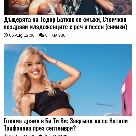
Дъщерята на Тодор Батков се омъжи, Стоичков
поздрави младоженците с реч и песен (снимки)
05 Aug 12:00
0
938
Голяма драма в Би Ти Ви: Завръща ли се Натали
Трифонова през септември?