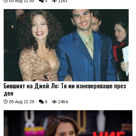
05 Aug 11:50
0
1183
Бившият на Джей Ло: Тя ми изневеряваше през
ден
05 Aug 11:29
0
2464