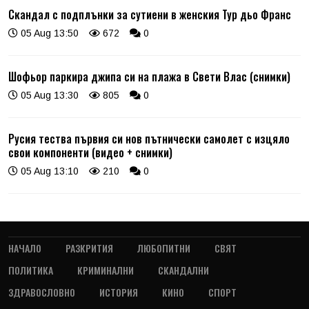
Скандал с подплънки за сутиени в женския Тур дьо Франс
05 Aug 13:50
672
0
Шофьор паркира джипа си на плажа в Свети Влас (снимки)
05 Aug 13:30
805
0
Русия тества първия си нов пътнически самолет с изцяло
свои компоненти (видео + снимки)
05 Aug 13:10
210
0
НАЧАЛО
РАЗКРИТИЯ
ЛЮБОПИТНИ
СВЯТ
ПОЛИТИКА
КРИМИНАЛНИ
СКАНДАЛНИ
ЗДРАВОСЛОВНО
ИСТОРИЯ
КИНО
СПОРТ