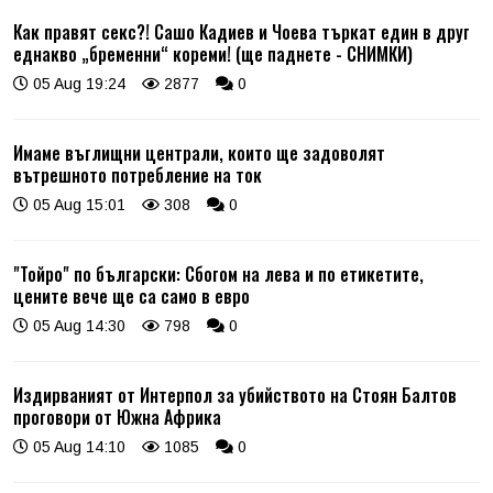
Как правят секс?! Сашо Кадиев и Чоева търкат един в друг
еднакво „бременни“ кореми! (ще паднете - СНИМКИ)
05 Aug 19:24
2877
0
Имаме въглищни централи, които ще задоволят
вътрешното потребление на ток
05 Aug 15:01
308
0
"Тойро" по български: Сбогом на лева и по етикетите,
цените вече ще са само в евро
05 Aug 14:30
798
0
Издирваният от Интерпол за убийството на Стоян Балтов
проговори от Южна Африка
05 Aug 14:10
1085
0