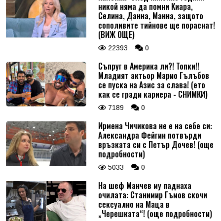
никой няма да помни Киара,
Селина, Данна, Манна, защото
сополивите тийнове ще пораснат!
(ВИЖ ОЩЕ)
22393
0
Съпруг в Америка ли?! Топки!!
Младият актьор Марио Гълъбов
се пуска на Азис за слава! (ето
как се гради кариера - СНИМКИ)
7189
0
Ирмена Чичикова не е на себе си:
Александра Фейгин потвърди
връзката си с Петър Дочев! (още
подробности)
5033
0
На шеф Манчев му паднаха
очилата: Станимир Гъмов скочи
сексуално на Маца в
„Черешката“! (още подробности)