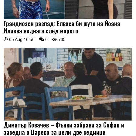
Грандиозен разпад: Елвиса би шута на Йоана
Илиева веднага след морето
05 Aug 10:50
0
735
Димитър Ковачев – Фънки забрави за София и
заседна в Царево за цели две седмици