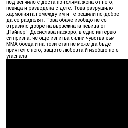
под венчило с доста по-голяма жена от него,
певица и разведена с дете. Това разрушило
хармонията помежду им и те решили по-добре
да се разделят. Това обаче изобщо не се
отразило добре на вървежната певица от
„Пайнер”. Десислава наскоро, в едно интервю
си призна, че още изпитва силни чувства към
ММА боеца и на този етап не може да бъде
приятел с него, защото любовта й изобщо не е
угаснала.