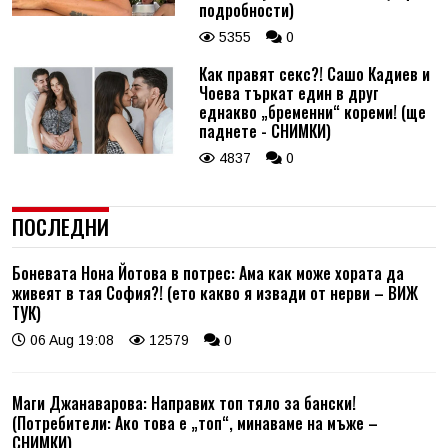
подробности)
5355
0
Как правят секс?! Сашо Кадиев и
Чоева търкат един в друг
еднакво „бременни“ кореми! (ще
паднете - СНИМКИ)
4837
0
ПОСЛЕДНИ
Боневата Нона Йотова в потрес: Ама как може хората да
живеят в тая София?! (ето какво я извади от нерви – ВИЖ
ТУК)
06 Aug 19:08
12579
0
Маги Джанаварова: Направих топ тяло за бански!
(Потребители: Ако това е „топ“, минаваме на мъже –
СНИМКИ)