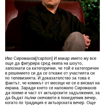
Иво Сиромахов[/caption] И макар името му все
още да фигурира сред екипа на шоуто,
запознати са категорични, че той е категоричен
в решението си да се откаже от участията си
по телевизията. И доказателство за това е
фактът, че комикът от месеци не се е вясвал на
екрана. Заради което се наложило Сиромахов
да поеме и част от актьорските задължения, за
да бъдат пълни скечовете в понеделник вечер,
когато по традиция е актьорската вечер. Още