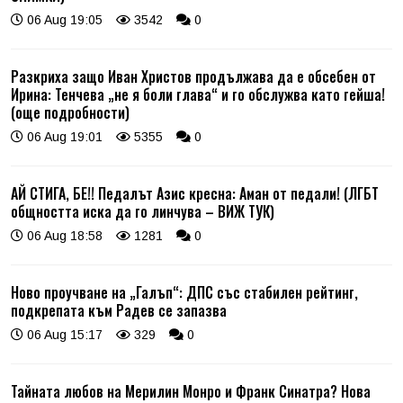
06 Aug 19:05
3542
0
Разкриха защо Иван Христов продължава да е обсебен от
Ирина: Тенчева „не я боли глава“ и го обслужва като гейша!
(още подробности)
06 Aug 19:01
5355
0
АЙ СТИГА, БЕ!! Педалът Азис кресна: Аман от педали! (ЛГБТ
общността иска да го линчува – ВИЖ ТУК)
06 Aug 18:58
1281
0
Ново проучване на „Галъп“: ДПС със стабилен рейтинг,
подкрепата към Радев се запазва
06 Aug 15:17
329
0
Тайната любов на Мерилин Монро и Франк Синатра? Нова