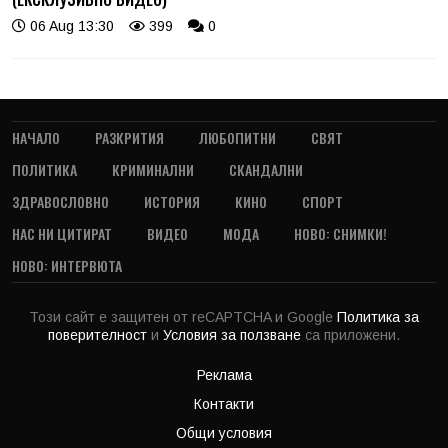
06 Aug 13:30
399
0
НАЧАЛО
РАЗКРИТИЯ
ЛЮБОПИТНИ
СВЯТ
ПОЛИТИКА
КРИМИНАЛНИ
СКАНДАЛНИ
ЗДРАВОСЛОВНО
ИСТОРИЯ
КИНО
СПОРТ
НАС НИ ЦИТИРАТ
ВИДЕО
МОДА
НОВО: СНИМКИ!
НОВО: ИНТЕРВЮТА
Този сайт е защитен от reCAPTCHA и Google
Политика за
поверителност
и
Условия за ползване
са приложени.
Реклама
Контакти
Общи условия