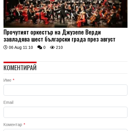
Прочутият оркестър на Джузепе Верди
завладява шест български града през август
06 Aug 11:10
0
210
КОМЕНТИРАЙ
Име
*
Email
Коментар
*