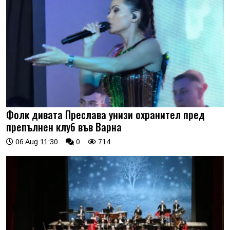
Фолк дивата Преслава унизи охранител пред
препълнен клуб във Варна
06 Aug 11:30
0
714