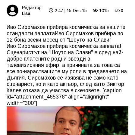
Редактор:
2:47 | 15 Dec 15
1015
0
Lisa
Иво Сиромахов прибира космическа за нашите
стандарти заплата
Иво Сиромахов прибира по
12 бона всеки месец от "Шоуто на Слави"
Иво Сиромахов прибира космическа заплата!
Сценаристът на "Шоуто на Слави" е сред най-
добре платените родни звезди в
телевизионния ефир, а причината за това са
все по-нарастващите му роли в предаването на
Дългия. Сиромахов се изявява не само като
сценарист, но и като актьор, след като Виктор
Калев отказа да участва в скечовете. [caption
id="attachment_465378" align="alignright"
width="300"]