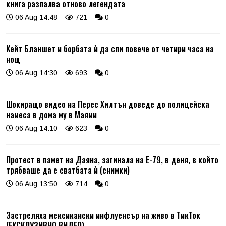
книга разпалва отново легендата
06 Aug 14:48
721
0
Кейт Бланшет и борбата ѝ да спи повече от четири часа на
нощ
06 Aug 14:30
693
0
Шокиращо видео на Перес Хилтън доведе до полицейска
намеса в дома му в Маями
06 Aug 14:10
623
0
Протест в памет на Даяна, загинала на Е-79, в деня, в който
трябваше да е сватбата ѝ (снимки)
06 Aug 13:50
714
0
Застреляха мексикански инфлуенсър на живо в ТикТок
(ЕКСКЛУЗИВНО ВИДЕО)