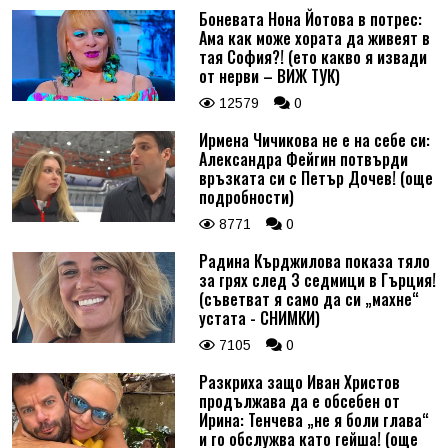
Боневата Нона Йотова в потрес:
Ама как може хората да живеят в
тая София?! (ето какво я извади
от нерви – ВИЖ ТУК)
12579
0
Ирмена Чичикова не е на себе си:
Александра Фейгин потвърди
връзката си с Петър Дочев! (още
подробности)
8771
0
Радина Кърджилова показа тяло
за грях след 3 седмици в Гърция!
(съветват я само да си „махне“
устата - СНИМКИ)
7105
0
Разкриха защо Иван Христов
продължава да е обсебен от
Ирина: Тенчева „не я боли глава“
и го обслужва като гейша! (още