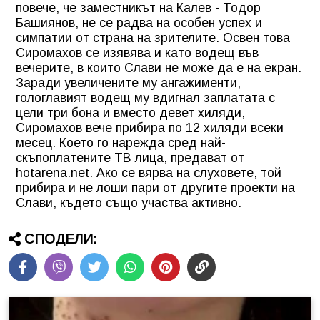
повече, че заместникът на Калев - Тодор
Башиянов, не се радва на особен успех и
симпатии от страна на зрителите. Освен това
Сиромахов се изявява и като водещ във
вечерите, в които Слави не може да е на екран.
Заради увеличените му ангажименти,
гологлавият водещ му вдигнал заплатата с
цели три бона и вместо девет хиляди,
Сиромахов вече прибира по 12 хиляди всеки
месец. Което го нарежда сред най-
скъпоплатените ТВ лица, предават от
hotarena.net. Ако се вярва на слуховете, той
прибира и не лоши пари от другите проекти на
Слави, където също участва активно.
СПОДЕЛИ: