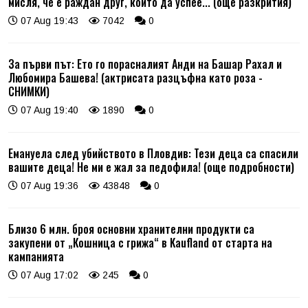
мисля, че е раждан друг, който да успее... (още разкрития)
07 Aug 19:43
7042
0
За първи път: Ето го порасналият Анди на Башар Рахал и
Любомира Башева! (актрисата разцъфна като роза -
СНИМКИ)
07 Aug 19:40
1890
0
Емануела след убийството в Пловдив: Тези деца са спасили
вашите деца! Не ми е жал за педофила! (още подробности)
07 Aug 19:36
43848
0
Близо 6 млн. броя основни хранителни продукти са
закупени от „Кошница с грижа“ в Kaufland от старта на
кампанията
07 Aug 17:02
245
0