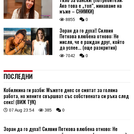
Ако това е „топ“, минаваме на
мъже – СНИМКИ)
8855
0
Зоран да го духа!! Силвия
Петкова влюбена отново: Не
мисля, че е раждан друг, който
да успее... (още разкрития)
7042
0
ПОСЛЕДНИ
Кобилкина ги разби: Мъжете днес се смятат за голяма
работа, но жените свършват със собствената си ръка след
секс! (ВИЖ ТУК)
07 Aug 23:54
385
0
Зоран да го духа!! Силвия Петкова влюбена отново: Не