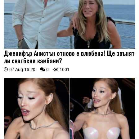
Дженифър Анистън отново е влюбена! Ще звънят
ли сватбени камбани?
07 Aug 16:20
0
1001