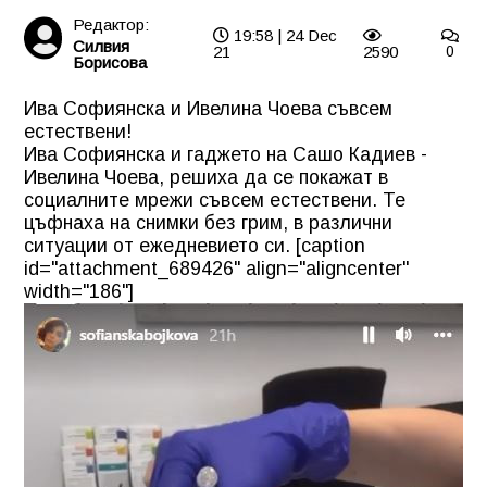
Редактор:
19:58 | 24 Dec
Силвия
21
2590
0
Борисова
Ива Софиянска и Ивелина Чоева съвсем
естествени!
Ива Софиянска и гаджето на Сашо Кадиев -
Ивелина Чоева, решиха да се покажат в
социалните мрежи съвсем естествени. Те
цъфнаха на снимки без грим, в различни
ситуации от ежедневието си. [caption
id="attachment_689426" align="aligncenter"
width="186"]