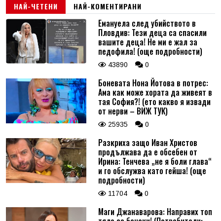
НАЙ-ЧЕТЕНИ
НАЙ-КОМЕНТИРАНИ
Емануела след убийството в
Пловдив: Тези деца са спасили
вашите деца! Не ми е жал за
педофила! (още подробности)
43890
0
Боневата Нона Йотова в потрес:
Ама как може хората да живеят в
тая София?! (ето какво я извади
от нерви – ВИЖ ТУК)
25935
0
Разкриха защо Иван Христов
продължава да е обсебен от
Ирина: Тенчева „не я боли глава“
и го обслужва като гейша! (още
подробности)
11704
0
Маги Джанаварова: Направих топ
тяло за бански! (Потребители: