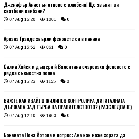
Дженифър Анистън отново е влюбена! Ще звънят ли
сватбени камбани?
07 Aug 16:20
1001
0
Ариана Гранде хвърли феновете си в паника
07 Aug 15:52
861
0
Салма Хайек и дъщеря ѝ Валентина очароваха феновете с
рядка съвместна поява
07 Aug 15:23
1155
0
ВИЖТЕ КАК ИВАЙЛО ФИЛИПОВ КОНТРОЛИРА ДИГИТАЛНАТА
ДЪРЖАВА ЗАД ГЪРБА НА ПРАВИТЕЛСТВОТО? (РАЗСЛЕДВАНЕ)
07 Aug 12:10
1960
0
Боневата Нона Йотова в потрес: Ама как може хората да