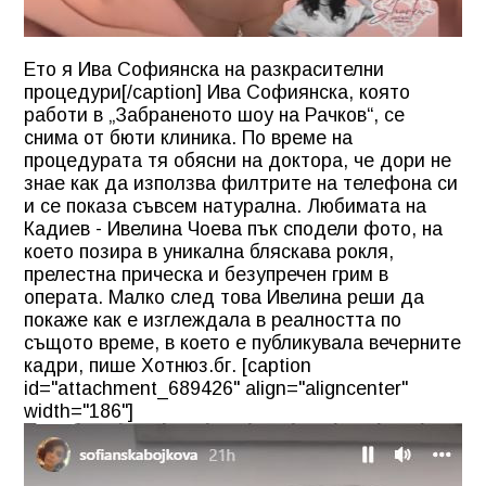
Ето я Ива Софиянска на разкрасителни
процедури[/caption] Ива Софиянска, която
работи в „Забраненото шоу на Рачков“, се
снима от бюти клиника. По време на
процедурата тя обясни на доктора, че дори не
знае как да използва филтрите на телефона си
и се показа съвсем натурална. Любимата на
Кадиев - Ивелина Чоева пък сподели фото, на
което позира в уникална бляскава рокля,
прелестна прическа и безупречен грим в
операта. Малко след това Ивелина реши да
покаже как е изглеждала в реалността по
същото време, в което е публикувала вечерните
кадри, пише Хотнюз.бг. [caption
id="attachment_689426" align="aligncenter"
width="186"]