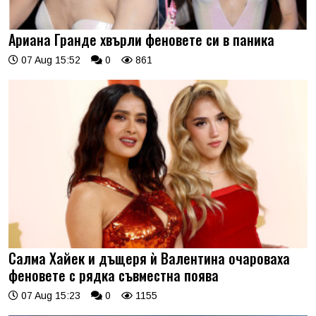
Ариана Гранде хвърли феновете си в паника
07 Aug 15:52
0
861
Салма Хайек и дъщеря ѝ Валентина очароваха
феновете с рядка съвместна поява
07 Aug 15:23
0
1155