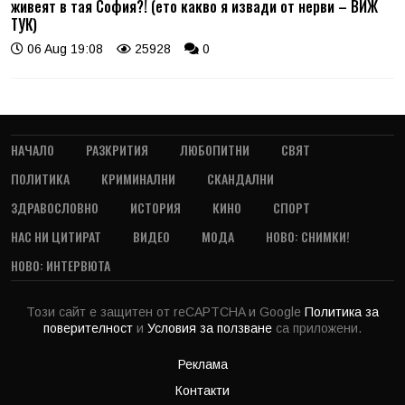
живеят в тая София?! (ето какво я извади от нерви – ВИЖ
ТУК)
06 Aug 19:08
25928
0
НАЧАЛО
РАЗКРИТИЯ
ЛЮБОПИТНИ
СВЯТ
ПОЛИТИКА
КРИМИНАЛНИ
СКАНДАЛНИ
ЗДРАВОСЛОВНО
ИСТОРИЯ
КИНО
СПОРТ
НАС НИ ЦИТИРАТ
ВИДЕО
МОДА
НОВО: СНИМКИ!
НОВО: ИНТЕРВЮТА
Този сайт е защитен от reCAPTCHA и Google
Политика за
поверителност
и
Условия за ползване
са приложени.
Реклама
Контакти