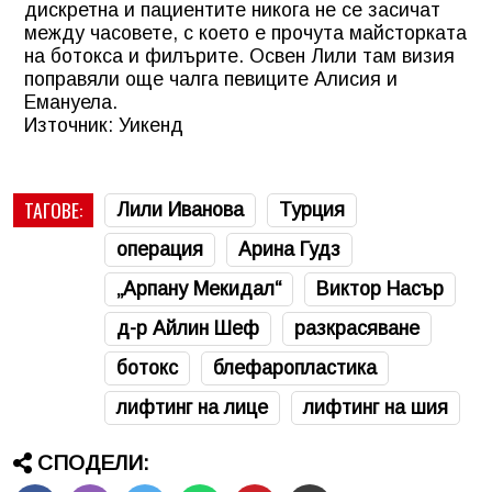
дискретна и пациентите никога не се засичат
между часовете, с което е прочута майсторката
на ботокса и филърите. Освен Лили там визия
поправяли още чалга певиците Алисия и
Емануела.
Източник: Уикенд
ТАГОВЕ:
Лили Иванова
Турция
операция
Арина Гудз
„Арпану Мекидал“
Виктор Насър
д-р Айлин Шеф
разкрасяване
ботокс
блефаропластика
лифтинг на лице
лифтинг на шия
СПОДЕЛИ: