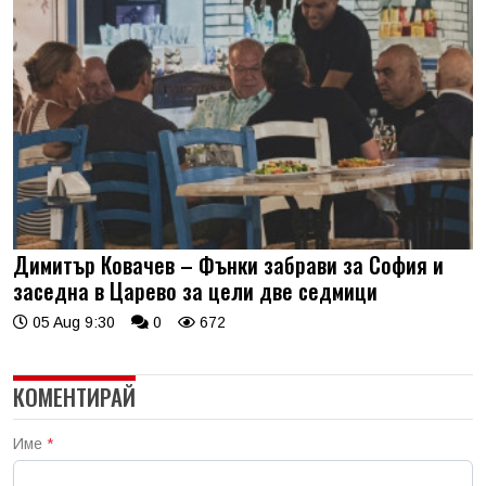
Димитър Ковачев – Фънки забрави за София и
заседна в Царево за цели две седмици
05 Aug 9:30
0
672
КОМЕНТИРАЙ
Име
*