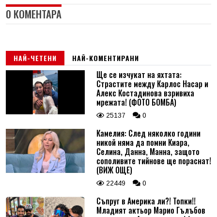
0 КОМЕНТАРА
НАЙ-ЧЕТЕНИ
НАЙ-КОМЕНТИРАНИ
Ще се изчукат на яхтата:
Страстите между Карлос Насар и
Алекс Костадинова взривиха
мрежата! (ФОТО БОМБА)
25137
0
Камелия: След няколко години
никой няма да помни Киара,
Селина, Данна, Манна, защото
сополивите тийнове ще пораснат!
(ВИЖ ОЩЕ)
22449
0
Съпруг в Америка ли?! Топки!!
Младият актьор Марио Гълъбов