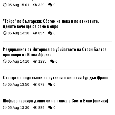
05 Aug 15:01
329
0
"Тойро" по български: Сбогом на лева и по етикетите,
цените вече ще са само в евро
05 Aug 14:30
854
0
Издирваният от Интерпол за убийството на Стоян Балтов
проговори от Южна Африка
05 Aug 14:10
1295
0
Скандал с подплънки за сутиени в женския Тур дьо Франс
05 Aug 13:50
679
0
Шофьор паркира джипа си на плажа в Свети Влас (снимки)
05 Aug 13:30
889
0