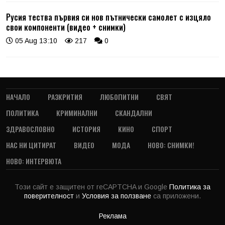
Русия тества първия си нов пътнически самолет с изцяло
свои компоненти (видео + снимки)
05 Aug 13:10
217
0
НАЧАЛО
РАЗКРИТИЯ
ЛЮБОПИТНИ
СВЯТ
ПОЛИТИКА
КРИМИНАЛНИ
СКАНДАЛНИ
ЗДРАВОСЛОВНО
ИСТОРИЯ
КИНО
СПОРТ
НАС НИ ЦИТИРАТ
ВИДЕО
МОДА
НОВО: СНИМКИ!
НОВО: ИНТЕРВЮТА
Този сайт е защитен от reCAPTCHA и Google
Политика за
поверителност
и
Условия за ползване
са приложени.
Реклама