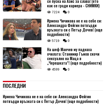
се пуска на Азис за слава! (ето
как се гради кариера - СНИМКИ)
7224
0
Ирмена Чичикова не е на себе си:
Александра Фейгин потвърди
връзката си с Петър Дочев! (още
подробности)
5719
0
На шеф Манчев му паднаха
очилата: Станимир Гъмов скочи
сексуално на Маца в
„Черешката“! (още подробности)
4599
0
ПОСЛЕДНИ
Ирмена Чичикова не е на себе си: Александра Фейгин
потвърди връзката си с Петър Дочев! (още подробности)