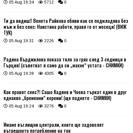
05 Aug 19:34
5712
0
Ти да видиш!! Венета Райкова обяви как се подмладява без
мъж и без секс: Наистина работи, правя го от месеци! (ВИЖ
ТУК)
05 Aug 19:31
2226
0
Радина Кърджилова показа тяло за грях след 3 седмици в
Гърция! (съветват я само да си „махне“ устата - СНИМКИ)
05 Aug 19:28
4305
0
Как правят секс?! Сашо Кадиев и Чоева търкат един в друг
еднакво „бременни“ кореми! (ще паднете - СНИМКИ)
05 Aug 19:24
3276
0
Имаме въглищни централи, които ще задоволят
вътрешното потребление на ток