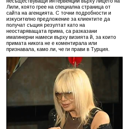
несъществуващи интервенции върху лицето на
Лили, която грее на специална страница от
сайта на агенцията. С точни подробности и
изкусително предложение за клиентите да
получат същия резултат като на
неостаряващата прима, са разказани
имагинерни намеси върху визията й, за които
примата никога не е коментирала или
признавала, камо ли, че ги прави в Турция.