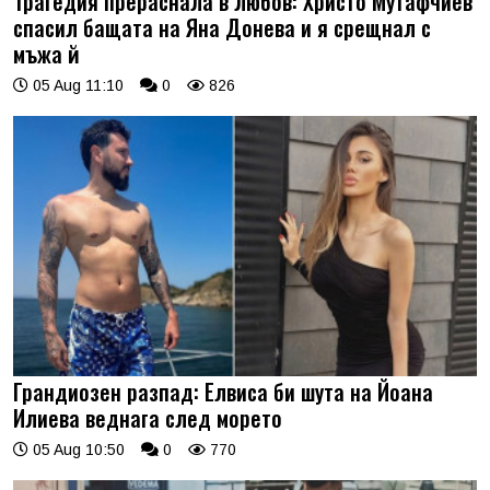
Трагедия прераснала в любов: Христо Мутафчиев
спасил бащата на Яна Донева и я срещнал с
мъжа й
05 Aug 11:10
0
826
Грандиозен разпад: Елвиса би шута на Йоана
Илиева веднага след морето
05 Aug 10:50
0
770