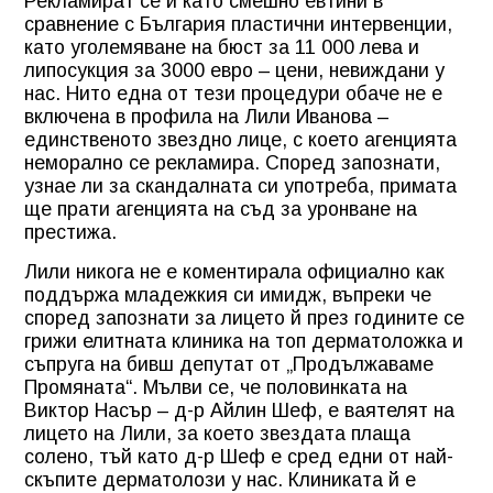
Рекламират се и като смешно евтини в
сравнение с България пластични интервенции,
като уголемяване на бюст за 11 000 лева и
липосукция за 3000 евро – цени, невиждани у
нас. Нито една от тези процедури обаче не е
включена в профила на Лили Иванова –
единственото звездно лице, с което агенцията
неморално се рекламира. Според запознати,
узнае ли за скандалната си употреба, примата
ще прати агенцията на съд за уронване на
престижа.
Лили никога не е коментирала официално как
поддържа младежкия си имидж, въпреки че
според запознати за лицето й през годините се
грижи елитната клиника на топ дерматоложка и
съпруга на бивш депутат от „Продължаваме
Промяната“. Мълви се, че половинката на
Виктор Насър – д-р Айлин Шеф, е ваятелят на
лицето на Лили, за което звездата плаща
солено, тъй като д-р Шеф е сред едни от най-
скъпите дерматолози у нас. Клиниката й е