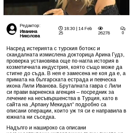
Редактор:
18:30 | 14 Feb
Иванина
25
26278
0
Николова
Насред истерията с турския ботокс и
скандалната измислена докторица Арина Гудз,
проверка установява още по-нагла история в
козметичната индустрия, която също може да
стигне до съда. В нея е замесена не коя да е, а
примата на българската естрада и певческа
икона Лили Иванова. Бруталната гавра с Лили
си прави варненска агенция – посредник за
лечение на несъвършенства в Турция, като в
сайта на „Арпану Мекидал“ подробно са
описани операции, които уж тя си е направила в
южната ни съседка.
Надълго и нашироко са описани