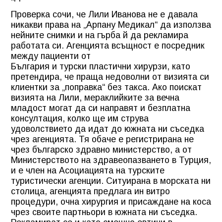
Проверка сочи, че Лили Иванова не е давала
никакви права на „Арпану Медикал“ да използва
нейните снимки и на гърба й да рекламира
работата си. Агенцията всъщност е посредник
между пациенти от
България и турски пластични хирурзи, като
претендира, че праща недоволни от визията си
клиентки за „поправка“ без такса. Ако поискат
визията на Лили, мераклийките за вечна
младост могат да си направят и безплатна
консултация, колко ще им струва
удоволствието да идат до южната ни съседка
чрез агенцията. Тя обаче е регистрирана не
чрез българско здравно министерство, а от
Министерството на здравеопазването в Турция,
и е член на Асоциацията на турските
туристически агенции. Ситуирана в морската ни
столица, агенцията предлага ин витро
процедури, очна хирургия и присаждане на коса
чрез своите партньори в южната ни съседка.