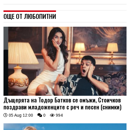
ОЩЕ ОТ ЛЮБОПИТНИ
Дъщерята на Тодор Батков се омъжи, Стоичков
поздрави младоженците с реч и песен (снимки)
05 Aug 12:00
0
994