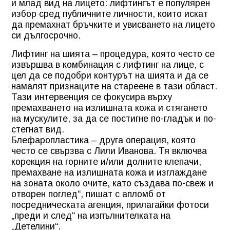
и млад вид на лицето: лифтингът е популярен
избор сред публичните личности, които искат
да премахнат бръчките и увисването на лицето
си дългосрочно.
Лифтинг на шията – процедура, която често се
извършва в комбинация с лифтинг на лице, с
цел да се подобри контурът на шията и да се
намалят признаците на стареене в тази област.
Тази интервенция се фокусира върху
премахването на излишната кожа и стягането
на мускулите, за да се постигне по-гладък и по-
стегнат вид.
Блефаропластика – друга операция, която
често се свързва с Лили Иванова. Тя включва
корекция на горните и/или долните клепачи,
премахване на излишната кожа и изглаждане
на зоната около очите, като създава по-свеж и
отворен поглед“, пишат с апломб от
посредническата агенция, прилагайки фотоси
„преди и след“ на изпълнителката на
„Детелини“.