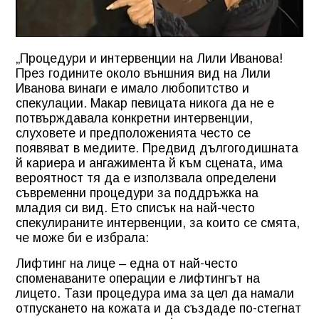
„Процедури и интервенции на Лили Иванова!
През годините около външния вид на Лили
Иванова винаги е имало любопитство и
спекулации. Макар певицата никога да не е
потвърждавала конкретни интервенции,
слуховете и предположенията често се
появяват в медиите. Предвид дългогодишната
й кариера и ангажимента й към сцената, има
вероятност тя да е използвала определени
съвременни процедури за поддръжка на
младия си вид. Ето списък на най-често
спекулираните интервенции, за които се смята,
че може би е избрала:
Лифтинг на лице – една от най-често
споменаваните операции е лифтингът на
лицето. Тази процедура има за цел да намали
отпускането на кожата и да създаде по-стегнат