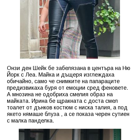
Онзи ден Шейк бе забелязана в центъра на Ню
Йорк с Леа. Майка и дъщеря изглеждаха
обичайно, само че снимките на папараците
предизвикаха буря от емоции сред феновете.
А мнозина не одобриха смелия образ на
майката. Ирина бе щракната с доста смел
тоалет от дънков костюм с ниска талия, а под
якето нямаше блуза , а се показа черен сутиен
с малка панделка.