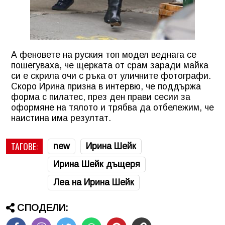
А феновете на руския топ модел веднага се
пошегуваха, че щерката от срам заради майка
си е скрила очи с ръка от уличните фотографи.
Скоро Ирина призна в интервю, че поддържа
форма с пилатес, през ден прави сесии за
оформяне на тялото и трябва да отбележим, че
наистина има резултат.
ТАГОВЕ:
new
Ирина Шейк
Ирина Шейк дъщеря
Леа на Ирина Шейк
СПОДЕЛИ: