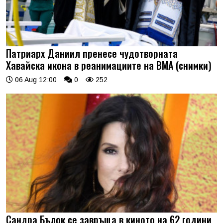
Патриарх Даниил пренесе чудотворната
Хавайска икона в реанимациите на ВМА (снимки)
06 Aug 12:00
0
252
Сандра Бълок се завръща в киното на 62 години