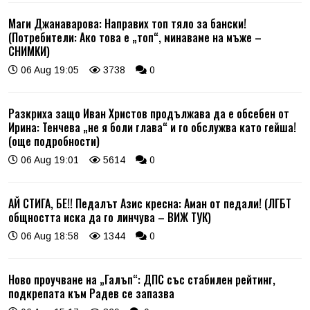
Маги Джанаварова: Направих топ тяло за бански!
(Потребители: Ако това е „топ“, минаваме на мъже –
СНИМКИ)
06 Aug 19:05
3738
0
Разкриха защо Иван Христов продължава да е обсебен от
Ирина: Тенчева „не я боли глава“ и го обслужва като гейша!
(още подробности)
06 Aug 19:01
5614
0
АЙ СТИГА, БЕ!! Педалът Азис кресна: Аман от педали! (ЛГБТ
общността иска да го линчува – ВИЖ ТУК)
06 Aug 18:58
1344
0
Ново проучване на „Галъп“: ДПС със стабилен рейтинг,
подкрепата към Радев се запазва