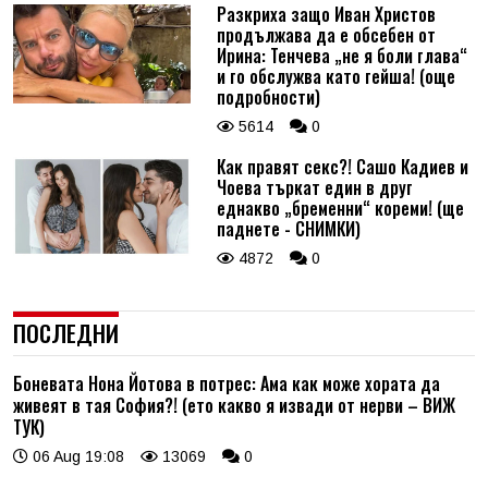
Разкриха защо Иван Христов
продължава да е обсебен от
Ирина: Тенчева „не я боли глава“
и го обслужва като гейша! (още
подробности)
5614
0
Как правят секс?! Сашо Кадиев и
Чоева търкат един в друг
еднакво „бременни“ кореми! (ще
паднете - СНИМКИ)
4872
0
ПОСЛЕДНИ
Боневата Нона Йотова в потрес: Ама как може хората да
живеят в тая София?! (ето какво я извади от нерви – ВИЖ
ТУК)
06 Aug 19:08
13069
0