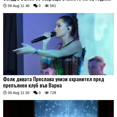
06 Aug 11:40
0
581
Фолк дивата Преслава унизи охранител пред
препълнен клуб във Варна
06 Aug 11:30
0
728