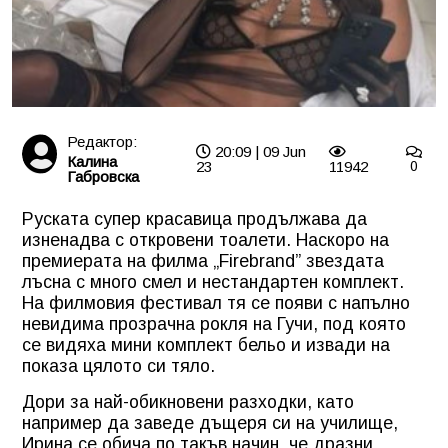
Редактор:
20:09 | 09 Jun
Калина
23
11942
0
Габровска
Руската супер красавица продължава да
изненадва с откровени тоалети. Наскоро на
премиерата на филма „
Firebrand
”
звездата
лъсна с много смел и нестандартен комплект.
На филмовия фестивал тя се появи с напълно
невидима прозрачна рокля на Гучи, под която
се видяха мини комплект бельо и извади на
показа цялото си тяло.
Дори за най-обикновени разходки, като
например да заведе дъщеря си на училище,
Ирина се обича по такъв начин, че дразни