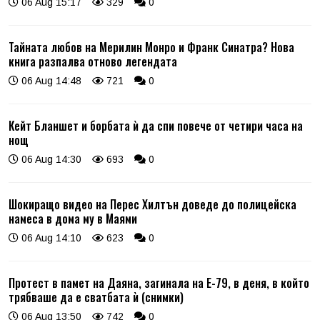
06 Aug 15:17
329
0
Тайната любов на Мерилин Монро и Франк Синатра? Нова
книга разпалва отново легендата
06 Aug 14:48
721
0
Кейт Бланшет и борбата ѝ да спи повече от четири часа на
нощ
06 Aug 14:30
693
0
Шокиращо видео на Перес Хилтън доведе до полицейска
намеса в дома му в Маями
06 Aug 14:10
623
0
Протест в памет на Даяна, загинала на Е-79, в деня, в който
трябваше да е сватбата ѝ (снимки)
06 Aug 13:50
742
0