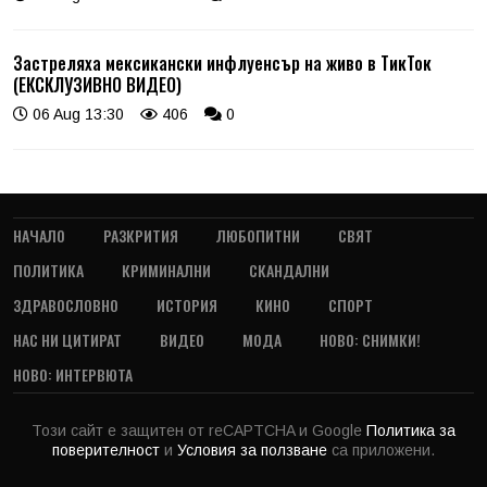
Застреляха мексикански инфлуенсър на живо в ТикТок
(ЕКСКЛУЗИВНО ВИДЕО)
06 Aug 13:30
406
0
НАЧАЛО
РАЗКРИТИЯ
ЛЮБОПИТНИ
СВЯТ
ПОЛИТИКА
КРИМИНАЛНИ
СКАНДАЛНИ
ЗДРАВОСЛОВНО
ИСТОРИЯ
КИНО
СПОРТ
НАС НИ ЦИТИРАТ
ВИДЕО
МОДА
НОВО: СНИМКИ!
НОВО: ИНТЕРВЮТА
Този сайт е защитен от reCAPTCHA и Google
Политика за
поверителност
и
Условия за ползване
са приложени.