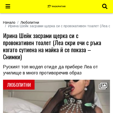
Начало
Любопитни
Ирина Шейк засрами щерка си с провокативен тоалет (Леа скри
Ирина Шейк засрами щерка си с
провокативен тоалет (Леа скри очи с ръка
когато сутиена на майка й се показа –
Снимки)
Руският топ модел отиде да прибере Леа от
училище в много противоречив образ
ЛЮБОПИТНИ