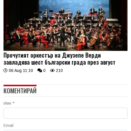
Прочутият оркестър на Джузепе Верди
завладява шест български града през август
06 Aug 11:10
0
210
КОМЕНТИРАЙ
Име
*
Email