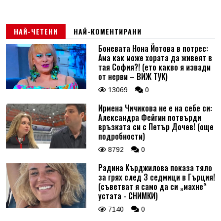
НАЙ-ЧЕТЕНИ
НАЙ-КОМЕНТИРАНИ
Боневата Нона Йотова в потрес:
Ама как може хората да живеят в
тая София?! (ето какво я извади
от нерви – ВИЖ ТУК)
13069
0
Ирмена Чичикова не е на себе си:
Александра Фейгин потвърди
връзката си с Петър Дочев! (още
подробности)
8792
0
Радина Кърджилова показа тяло
за грях след 3 седмици в Гърция!
(съветват я само да си „махне“
устата - СНИМКИ)
7140
0