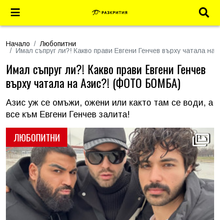
Начало
Любопитни
Имал съпруг ли?! Какво прави Евгени Генчев върху чатала н
Имал съпруг ли?! Какво прави Евгени Генчев
върху чатала на Азис?! (ФОТО БОМБА)
Азис уж се омъжи, ожени или както там се води, а
все към Евгени Генчев залита!
ЛЮБОПИТНИ