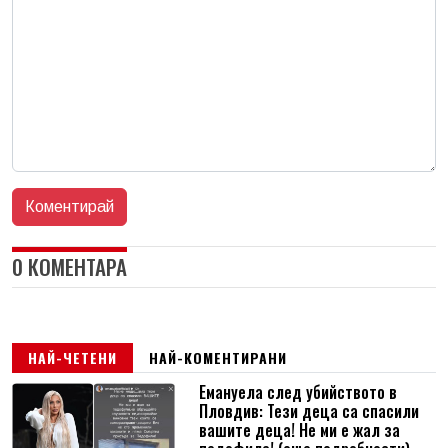
0 КОМЕНТАРА
НАЙ-ЧЕТЕНИ
НАЙ-КОМЕНТИРАНИ
Емануела след убийството в
Пловдив: Тези деца са спасили
вашите деца! Не ми е жал за