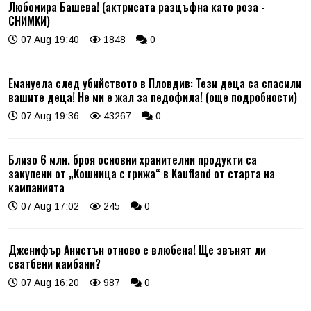
Любомира Башева! (актрисата разцъфна като роза -
СНИМКИ)
07 Aug 19:40
1848
0
Емануела след убийството в Пловдив: Тези деца са спасили
вашите деца! Не ми е жал за педофила! (още подробности)
07 Aug 19:36
43267
0
Близо 6 млн. броя основни хранителни продукти са
закупени от „Кошница с грижа“ в Kaufland от старта на
кампанията
07 Aug 17:02
245
0
Дженифър Анистън отново е влюбена! Ще звънят ли
сватбени камбани?
07 Aug 16:20
987
0