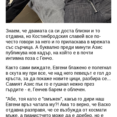
Знаем, че двамата са си доста близки и то
отдавна, но Костинбродския славей все по-
често говори за него и го приласкава в мрежата
със сърчица. А буквално преди минути Азис
публикува нов кадър, на който е в почти
интимна поза с Генчо.
Както сами виждате, Евгени блажено е полегнал
в скута му при все, че над него певецът е гол до
кръста, за да покаже новите цици, разбира се...
Самият Азис пък го е гушнал нежно през
гърдите - е, Генчев барем е облечен.
"Абе, тоя като е "омъжен", какъв го дири наш
Евгени връз чатала му?! Ама то верно, че Васко
отдавна разправя, че се възбужда от космати
мъже, а пианистчето може да е дребно, но е