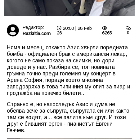
Редактор:
20:00 | 28 Feb
26
6265
0
Razkritia.com
Няма и месец, откакто Азис хвърли поредната
бомба - официален брак с американски лекар,
когото не само показа на снимки, но дори
доведе и у нас. Разбира се, топ новината
гръмна точно преди големия му концерт в
Арена София, поради което мнозина
заподозряха в това типичния му опит за пиар и
продажба на повечко билети...
Странно е, но напоследък Азис и дума не
обелва вече за съпруга, съпругата си или както
там се водят, а... все залита към друг. И този
друг е бившият ерген - пианистът Евгени
Генчев.