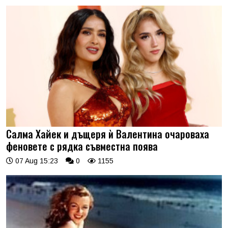
Салма Хайек и дъщеря ѝ Валентина очароваха
феновете с рядка съвместна поява
07 Aug 15:23
0
1155