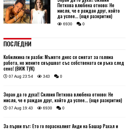
Петкова влюбена отново: Не
мисля, че е раждан друг, който
да успее... (още разкрития)
6930
0
ПОСЛЕДНИ
Кобилкина ги разби: Мъжете днес се смятат за голяма
работа, но жените свършват със собствената си ръка след
секс! (ВИЖ ТУК)
07 Aug 23:54
343
0
Зоран да го духа!! Силвия Петкова влюбена отново: Не
мисля, че е раждан друг, който да успее... (още разкрития)
07 Aug 19:43
6930
0
За първи път: Ето го порасналият Анди на Башар Рахал и