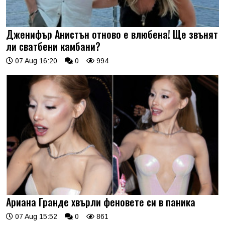
Дженифър Анистън отново е влюбена! Ще звънят
ли сватбени камбани?
07 Aug 16:20
0
994
Ариана Гранде хвърли феновете си в паника
07 Aug 15:52
0
861