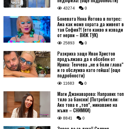
педофила! (още подробности)
43274
0
Боневата Нона Йотова в потрес:
Ама как може хората да живеят в
тая София?! (ето какво я извади
от нерви – ВИЖ ТУК)
25893
0
Разкриха защо Иван Христов
продължава да е обсебен от
Ирина: Тенчева „не я боли глава“
и го обслужва като гейша! (още
подробности)
11683
0
Маги Джанаварова: Направих топ
тяло за бански! (Потребители:
Ако това е „топ“, минаваме на
мъже – СНИМКИ)
8841
0
Зоран да го духа!! Силвия