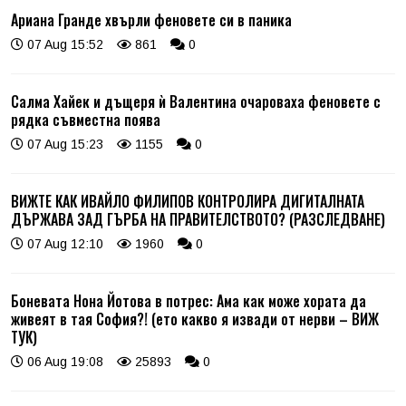
Ариана Гранде хвърли феновете си в паника
07 Aug 15:52
861
0
Салма Хайек и дъщеря ѝ Валентина очароваха феновете с
рядка съвместна поява
07 Aug 15:23
1155
0
ВИЖТЕ КАК ИВАЙЛО ФИЛИПОВ КОНТРОЛИРА ДИГИТАЛНАТА
ДЪРЖАВА ЗАД ГЪРБА НА ПРАВИТЕЛСТВОТО? (РАЗСЛЕДВАНЕ)
07 Aug 12:10
1960
0
Боневата Нона Йотова в потрес: Ама как може хората да
живеят в тая София?! (ето какво я извади от нерви – ВИЖ
ТУК)
06 Aug 19:08
25893
0