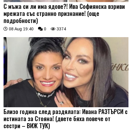
С мъжа си ли има ядове?! Ива Софиянска взриви
мрежата със странно признание! (още
подробности)
08 Aug 19:40
0
3374
Близо година след раздялата: Ивана РАЗТЪРСИ с
истината за Стояна! (двете бяха повече от
сестри – ВИЖ ТУК)