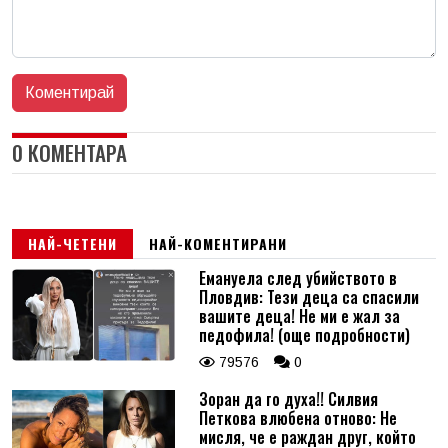
0 КОМЕНТАРА
НАЙ-ЧЕТЕНИ
НАЙ-КОМЕНТИРАНИ
Емануела след убийството в
Пловдив: Тези деца са спасили
вашите деца! Не ми е жал за
педофила! (още подробности)
79576
0
Зоран да го духа!! Силвия
Петкова влюбена отново: Не
мисля, че е раждан друг, който