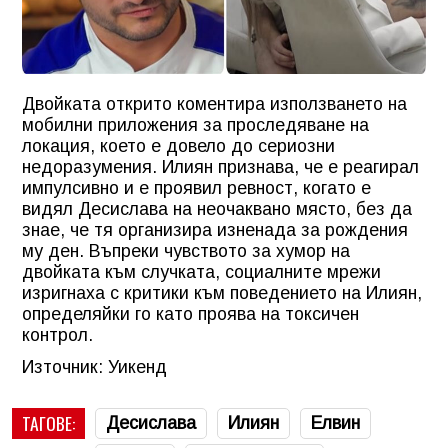
Двойката открито коментира използването на
мобилни приложения за проследяване на
локация, което е довело до сериозни
недоразумения. Илиян признава, че е реагирал
импулсивно и е проявил ревност, когато е
видял Десислава на неочаквано място, без да
знае, че тя организира изненада за рождения
му ден. Въпреки чувството за хумор на
двойката към случката, социалните мрежи
изригнаха с критики към поведението на Илиян,
определяйки го като проява на токсичен
контрол.
Източник: Уикенд
ТАГОВЕ:
Десислава
Илиян
Елвин