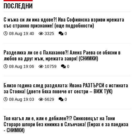
ПОСЛЕДНИ
С мъжа си ли има ядове?! Ива Софиянска взриви мрежата
със странно признание! (още подробности)
08 Aug 19:40
3325
0
Разделиха ли се с Палаханов?! Алекс Раева се обясни в
любов на друг мъж, мрежата завря! (СНИМКИ)
08 Aug 19:06
10759
0
Близо година след раздялата: Ивана РАЗТЪРСИ с истината
за Стояна! (двете бяха повече от сестри – ВИЖ ТУК)
08 Aug 19:03
6629
0
Тоя нагъл ли е, или е дебилен?!? Синковецът на Тони
Стораро шпори без книжка в Слънчака! (Емрах е за пандиза
- СНИМКИ)