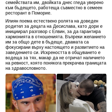
семействата им, двойката днес гледа уверено
към бъдещето, работеща съвместно в семеен
ресторант в Поморие.
Илиян поема естествено ролята на доведен
родител за децата на Десислава, като дори е
инициирал разговор с Елвин, за да гарантира
хармонията в отношенията. Въпреки желанието
им за общо дете в бъдеще, двамата са
фокусирани върху настоящето и развитието на
заведението си. Искреността в общуването е
водеща за тях, макар да не отричат наличието
на ревност, която понякога прекрачва границата
на здравословното.