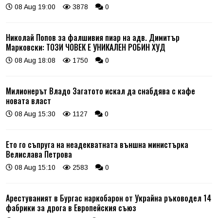
08 Aug 19:00
3878
0
Николай Попов за фалшивия пиар на адв. Димитър
Марковски: ТОЗИ ЧОВЕК Е УНИКАЛЕН РОБИН ХУД
08 Aug 18:08
1750
0
Милионерът Владо Загатото искал да снабдява с кафе
новата власт
08 Aug 15:30
1127
0
Ето го съпруга на неадекватната външна министърка
Велислава Петрова
08 Aug 15:10
2583
0
Арестуваният в Бургас наркобарон от Украйна ръководел 14
фабрики за дрога в Европейския съюз