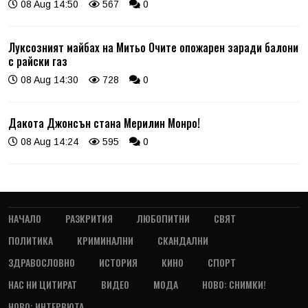
08 Aug 14:50
567
0
Луксозният майбах на Митьо Очите опожарен заради балони
с райски газ
08 Aug 14:30
728
0
Дакота Джонсън стана Мерилин Монро!
08 Aug 14:24
595
0
НАЧАЛО
РАЗКРИТИЯ
ЛЮБОПИТНИ
СВЯТ
ПОЛИТИКА
КРИМИНАЛНИ
СКАНДАЛНИ
ЗДРАВОСЛОВНО
ИСТОРИЯ
КИНО
СПОРТ
НАС НИ ЦИТИРАТ
ВИДЕО
МОДА
НОВО: СНИМКИ!
НОВО: ИНТЕРВЮТА