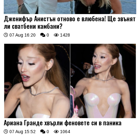
Дженифър Анистън отново е влюбена! Ще звънят
ли сватбени камбани?
07 Aug 16:20
0
1428
Ариана Гранде хвърли феновете си в паника
07 Aug 15:52
0
1064