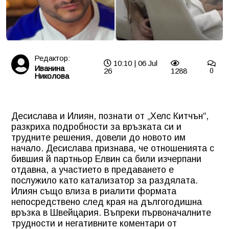
Редактор:
10:10 | 06 Jul
Иванина
26
1288
0
Николова
Десислава и Илиян, познати от „Хелс Китчън“,
разкриха подробности за връзката си и
трудните решения, довели до новото им
начало. Десислава признава, че отношенията с
бившия й партньор Елвин са били изчерпани
отдавна, а участието в предаването е
послужило като катализатор за раздялата.
Илиян също влиза в риалити формата
непосредствено след края на дългогодишна
връзка в Швейцария. Въпреки първоначалните
трудности и негативните коментари от