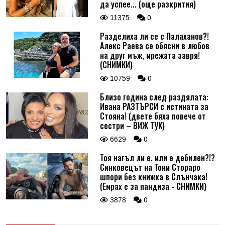
да успее... (още разкрития)
11375
0
Разделиха ли се с Палаханов?!
Алекс Раева се обясни в любов
на друг мъж, мрежата завря!
(СНИМКИ)
10759
0
Близо година след раздялата:
Ивана РАЗТЪРСИ с истината за
Стояна! (двете бяха повече от
сестри – ВИЖ ТУК)
6629
0
Тоя нагъл ли е, или е дебилен?!?
Синковецът на Тони Стораро
шпори без книжка в Слънчака!
(Емрах е за пандиза - СНИМКИ)
3878
0