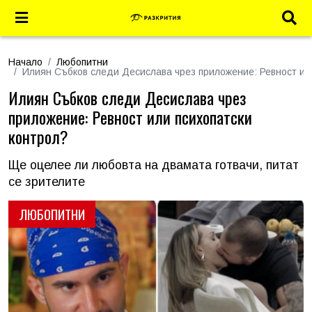
Начало
Любопитни
Илиян Събков следи Десислава чрез приложение: Ревност ил
Илиян Събков следи Десислава чрез
приложение: Ревност или психопатски
контрол?
Ще оцелее ли любовта на двамата готвачи, питат
се зрителите
ЛЮБОПИТНИ