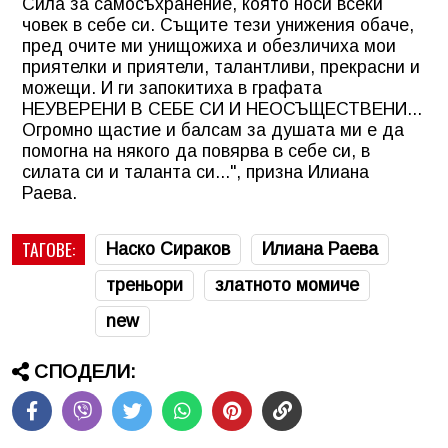
Сила за самосъхранение, която носи всеки
човек в себе си. Същите тези унижения обаче,
пред очите ми унищожиха и обезличиха мои
приятелки и приятели, талантливи, прекрасни и
можещи. И ги запокитиха в графата
НЕУВЕРЕНИ В СЕБЕ СИ И НЕОСЪЩЕСТВЕНИ...
Огромно щастие и балсам за душата ми е да
помогна на някого да повярва в себе си, в
силата си и таланта си...", призна Илиана
Раева.
ТАГОВЕ:
Наско Сираков
Илиана Раева
треньори
златното момиче
new
СПОДЕЛИ: