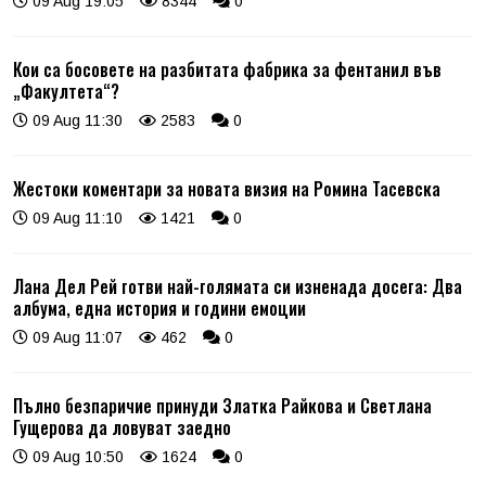
09 Aug 19:05
8344
0
Кои са босовете на разбитата фабрика за фентанил във
„Факултета“?
09 Aug 11:30
2583
0
Жестоки коментари за новата визия на Ромина Тасевска
09 Aug 11:10
1421
0
Лана Дел Рей готви най-голямата си изненада досега: Два
албума, една история и години емоции
09 Aug 11:07
462
0
Пълно безпаричие принуди Златка Райкова и Светлана
Гущерова да ловуват заедно
09 Aug 10:50
1624
0