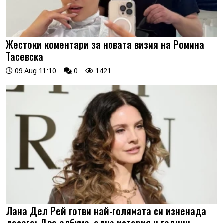
Жестоки коментари за новата визия на Ромина
Тасевска
09 Aug 11:10
0
1421
Лана Дел Рей готви най-голямата си изненада
досега: Два албума, една история и години