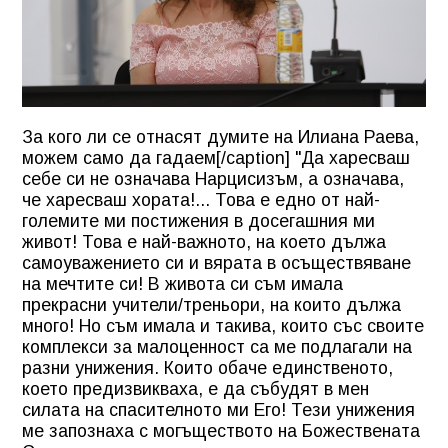
За кого ли се отнасят думите на Илиана Раева,
можем само да гадаем[/caption] "Да харесваш
себе си не означава Нарцисизъм, а означава,
че харесваш хората!... Това е едно от най-
големите ми постижения в досегашния ми
живот! Това е най-важното, на което дължа
самоуважението си и вярата в осъществяване
на мечтите си! В живота си съм имала
прекрасни учители/треньори, на които дължа
много! Но съм имала и такива, които със своите
комплекси за малоценност са ме подлагали на
разни унижения. Които обаче единственото,
което предизвикваха, е да събудят в мен
силата на спасителното ми Его! Тези унижения
ме запознаха с могъществото на Божествената