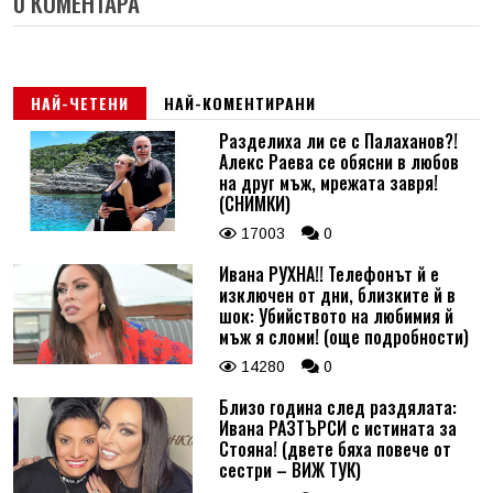
0 КОМЕНТАРА
НАЙ-ЧЕТЕНИ
НАЙ-КОМЕНТИРАНИ
Разделиха ли се с Палаханов?!
Алекс Раева се обясни в любов
на друг мъж, мрежата завря!
(СНИМКИ)
17003
0
Ивана РУХНА!! Телефонът й е
изключен от дни, близките й в
шок: Убийството на любимия й
мъж я сломи! (още подробности)
14280
0
Близо година след раздялата:
Ивана РАЗТЪРСИ с истината за
Стояна! (двете бяха повече от
сестри – ВИЖ ТУК)