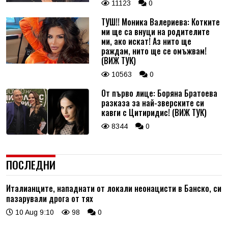
11123
0
ТУШ!! Моника Валериева: Котките
ми ще са внуци на родителите
ми, ако искат! Аз нито ще
раждам, нито ще се омъжвам!
(ВИЖ ТУК)
10563
0
От първо лице: Боряна Братоева
разказа за най-зверските си
кавги с Цитиридис! (ВИЖ ТУК)
8344
0
ПОСЛЕДНИ
Италианците, нападнати от локали неонацисти в Банско, си
пазарували дрога от тях
10 Aug 9:10
98
0