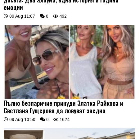
емоции
09 Aug 11:07
0
462
Пълно безпаричие принуди Златка Райкова и
Светлана Гущерова да ловуват заедно
09 Aug 10:50
0
1624