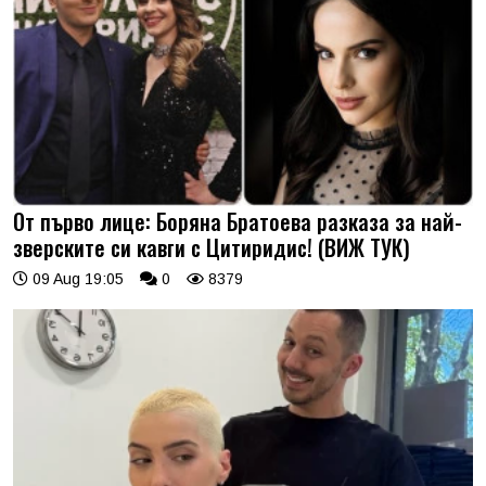
От първо лице: Боряна Братоева разказа за най-
зверските си кавги с Цитиридис! (ВИЖ ТУК)
09 Aug 19:05
0
8379