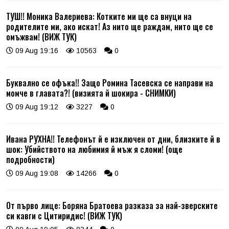
ТУШ!! Моника Валериева: Котките ми ще са внуци на
родителите ми, ако искат! Аз нито ще раждам, нито ще се
омъжвам! (ВИЖ ТУК)
09 Aug 19:16
10563
0
Буквално се офъка!! Защо Ромина Тасевска се направи на
момче в главата?! (визията й шокира - СНИМКИ)
09 Aug 19:12
3227
0
Ивана РУХНА!! Телефонът й е изключен от дни, близките й в
шок: Убийството на любимия й мъж я сломи! (още
подробности)
09 Aug 19:08
14266
0
От първо лице: Боряна Братоева разказа за най-зверските
си кавги с Цитиридис! (ВИЖ ТУК)