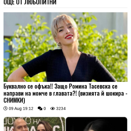
ОЩЕ ОТ ЛЮБОПИТНИ
Буквално се офъка!! Защо Ромина Тасевска се
направи на момче в главата?! (визията й шокира -
СНИМКИ)
09 Aug 19:12
0
3234