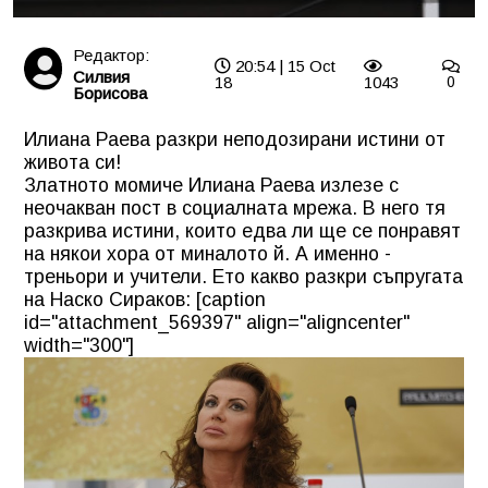
Редактор:
20:54 | 15 Oct
Силвия
18
1043
0
Борисова
Илиана Раева разкри неподозирани истини от
живота си!
Златното момиче Илиана Раева излезе с
неочакван пост в социалната мрежа. В него тя
разкрива истини, които едва ли ще се понравят
на някои хора от миналото й. А именно -
треньори и учители. Ето какво разкри съпругата
на Наско Сираков: [caption
id="attachment_569397" align="aligncenter"
width="300"]