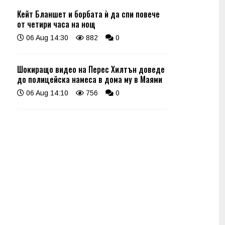
Кейт Бланшет и борбата ѝ да спи повече
от четири часа на нощ
06 Aug 14:30
882
0
Шокиращо видео на Перес Хилтън доведе
до полицейска намеса в дома му в Маями
06 Aug 14:10
756
0