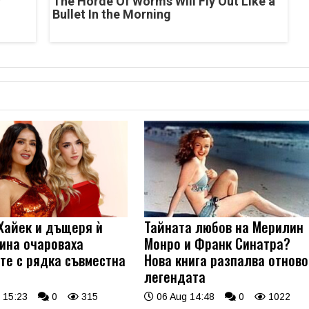
r
The Horde Of Worms Will Fly Out Like a
Bullet In the Morning
Хайек и дъщеря ѝ
Тайната любов на Мерилин
ина очароваха
Монро и Франк Синатра?
те с рядка съвместна
Нова книга разпалва отново
легендата
 15:23
0
315
06 Aug 14:48
0
1022