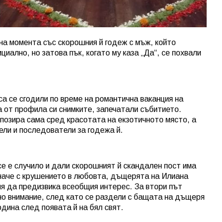
на момента със скорошния й годеж с мъж, който
иално, но затова пък, когато му каза „Да“, се похвали
са се сгодили по време на романтична ваканция на
а от профила си снимките, запечатали събитието.
 позира сама сред красотата на екзотичното място, а
ели и последователи за годежа й.
се е случило и дали скорошният й скандален пост има
иначе с крушението в любовта, дъщерята на Илиана
пя да предизвика всеобщия интерес. За втори път
о внимание, след като се раздели с бащата на дъщеря
одина след появата й на бял свят.