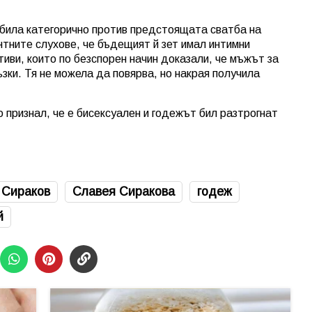
 била категорично против предстоящата сватба на
нтните слухове, че бъдещият й зет имал интимни
иви, които по безспорен начин доказали, че мъжът за
ъзки. Тя не можела да повярва, но накрая получила
признал, че е бисексуален и годежът бил разтрогнат
 Сираков
Славея Сиракова
годеж
й