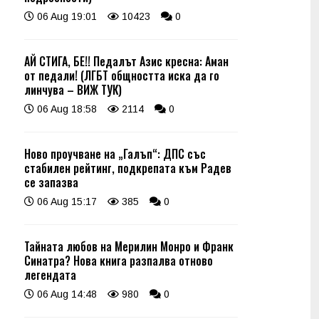
06 Aug 19:01
10423
0
АЙ СТИГА, БЕ!! Педалът Азис кресна: Аман
от педали! (ЛГБТ общността иска да го
линчува – ВИЖ ТУК)
06 Aug 18:58
2114
0
Ново проучване на „Галъп“: ДПС със
стабилен рейтинг, подкрепата към Радев
се запазва
06 Aug 15:17
385
0
Тайната любов на Мерилин Монро и Франк
Синатра? Нова книга разпалва отново
легендата
06 Aug 14:48
980
0