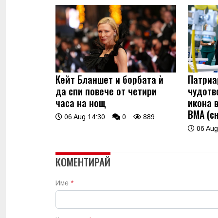
Кейт Бланшет и борбата ѝ
Патриа
да спи повече от четири
чудотв
часа на нощ
икона 
ВМА (с
06 Aug 14:30
0
889
06 Aug
КОМЕНТИРАЙ
Име
*