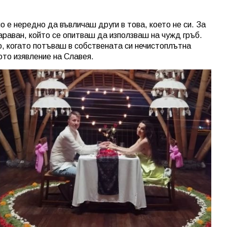
 но е нередно да въвличаш други в това, което не си. За
араван, който се опитваш да използваш на чужд гръб.
, когато потъваш в собствената си нечистоплътна
то изявление на Славея.