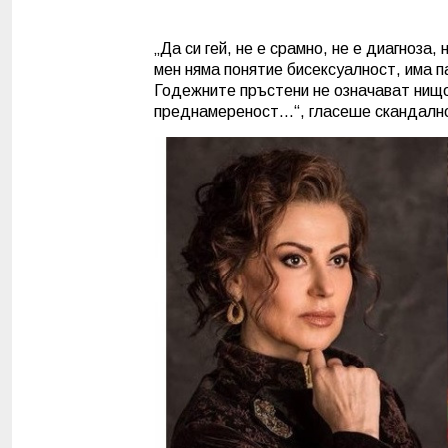
„Да си гей, не е срамно, не е диагноза,
мен няма понятие бисексуалност, има п
Годежните пръстени не означават нищо
преднамереност…“, гласеше скандално