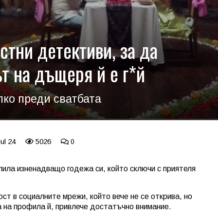
стни детективи, за да
т на дъщеря й е г*й
лко преди сватбата
ul 24
5026
0
лила изненадващо годежа си, който сключи с приятеля
ст в социалните мрежи, който вече не се открива, но
на на профила й, привлече достатъчно внимание.