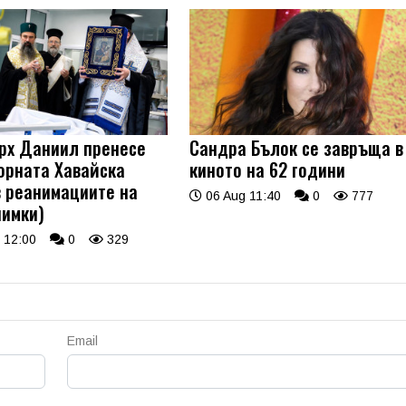
рх Даниил пренесе
Сандра Бълок се завръща в
орната Хавайска
киното на 62 години
в реанимациите на
06 Aug 11:40
0
777
нимки)
 12:00
0
329
Email