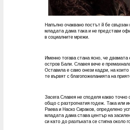
Напълно очаквано постът й бе свързан 
младата дама така и не представи офиц
в социалните мрежи.
Именно тогава стана ясно, че двамата 
остров Бали. Славея вече е премахнал
Оставила е само онези кадри, на които
те вървят с благопожеланията на прият
Засега Славея не споделя какво точно 
общо с разтрогнатия годеж. Така или 
Раева и Наско Сираков, определено ус
младата дама става център на засилен
си като до разлъката се стигна около г