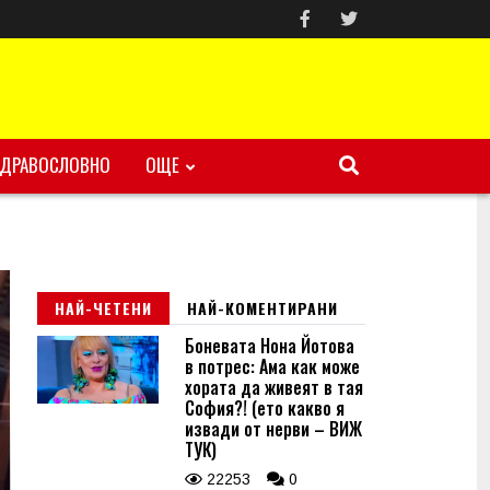
ЗДРАВОСЛОВНО
ОЩЕ
НАЙ-ЧЕТЕНИ
НАЙ-КОМЕНТИРАНИ
Боневата Нона Йотова
в потрес: Ама как може
хората да живеят в тая
София?! (ето какво я
извади от нерви – ВИЖ
ТУК)
22253
0