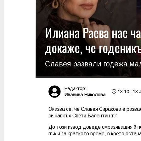
Илиана Раева нае ча
докаже, че годеникъ
Славея развали годежа ма
Редактор:
13:10 | 13 J
Иванина Николова
Оказва се, че Славея Сиракова е разва
си навръх Свети Валентин т.г.
До този извод доведе смразяващия й по
пък и за краткото време, в което оста