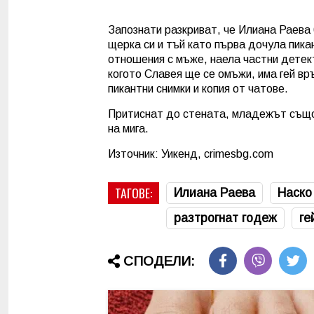
Запознати разкриват, че Илиана Раева
щерка си и тъй като първа дочула пика
отношения с мъже, наела частни детект
когото Славея ще се омъжи, има гей вр
пикантни снимки и копия от чатове.
Притиснат до стената, младежът също 
на мига.
Източник: Уикенд, crimesbg.com
ТАГОВЕ:
Илиана Раева
Наско
разтрогнат годеж
ге
СПОДЕЛИ: