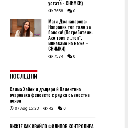
устата - СНИМКИ)
7658
0
Маги Джанаварова:
Направих топ тяло за
бански! (Потребители:
Ако това е „топ“,
минаваме на мъже –
СНИМКИ)
7574
0
ПОСЛЕДНИ
Салма Хайек и дъщеря ѝ Валентина
очароваха феновете с рядка съвместна
поява
07 Aug 15:23
42
0
ВИЖТЕ КАК ИВАЙЛО ФИЛИПОВ КОНТРОЛИРА