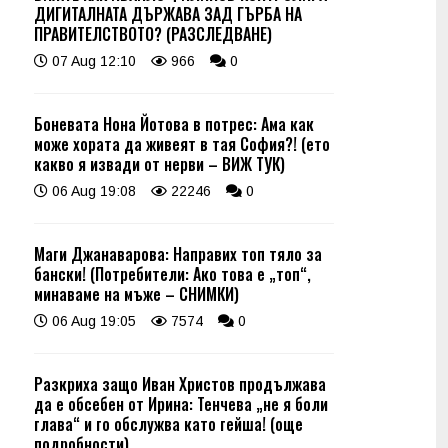
ДИГИТАЛНАТА ДЪРЖАВА ЗАД ГЪРБА НА
ПРАВИТЕЛСТВОТО? (РАЗСЛЕДВАНЕ)
07 Aug 12:10
966
0
Боневата Нона Йотова в потрес: Ама как
може хората да живеят в тая София?! (ето
какво я извади от нерви – ВИЖ ТУК)
06 Aug 19:08
22246
0
Маги Джанаварова: Направих топ тяло за
бански! (Потребители: Ако това е „топ“,
минаваме на мъже – СНИМКИ)
06 Aug 19:05
7574
0
Разкриха защо Иван Христов продължава
да е обсебен от Ирина: Тенчева „не я боли
глава“ и го обслужва като гейша! (още
подробности)