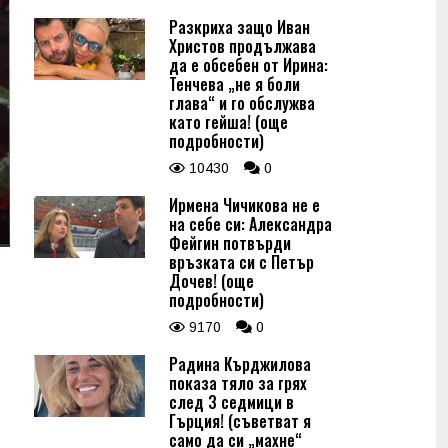
Разкриха защо Иван
Христов продължава
да е обсебен от Ирина:
Тенчева „не я боли
глава“ и го обслужва
като гейша! (още
подробности)
10430
0
Ирмена Чичикова не е
на себе си: Александра
Фейгин потвърди
връзката си с Петър
Дочев! (още
подробности)
9170
0
Радина Кърджилова
показа тяло за грях
след 3 седмици в
Гърция! (съветват я
само да си „махне“