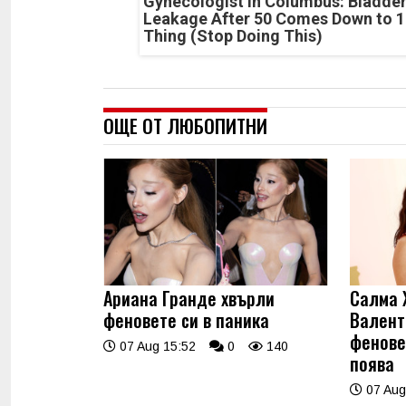
Gynecologist in Columbus: Bladde
Leakage After 50 Comes Down to 1
Thing (Stop Doing This)
ОЩЕ ОТ ЛЮБОПИТНИ
Ариана Гранде хвърли
Салма 
феновете си в паника
Валент
фенове
07 Aug 15:52
0
140
поява
07 Aug