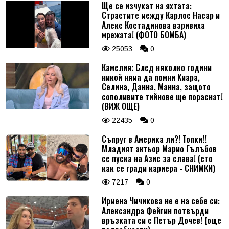
Ще се изчукат на яхтата:
Страстите между Карлос Насар и
Алекс Костадинова взривиха
мрежата! (ФОТО БОМБА)
25053
0
Камелия: След няколко години
никой няма да помни Киара,
Селина, Данна, Манна, защото
сополивите тийнове ще пораснат!
(ВИЖ ОЩЕ)
22435
0
Съпруг в Америка ли?! Топки!!
Младият актьор Марио Гълъбов
се пуска на Азис за слава! (ето
как се гради кариера - СНИМКИ)
7217
0
Ирмена Чичикова не е на себе си:
Александра Фейгин потвърди
връзката си с Петър Дочев! (още