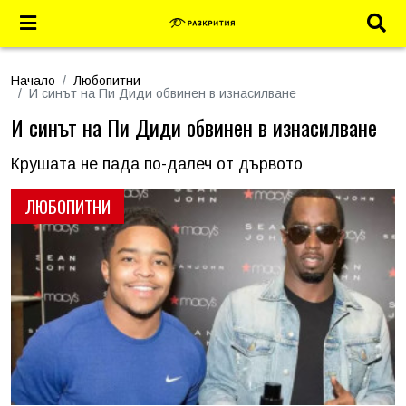
Начало
Любопитни
И синът на Пи Диди обвинен в изнасилване
И синът на Пи Диди обвинен в изнасилване
Крушата не пада по-далеч от дървото
ЛЮБОПИТНИ