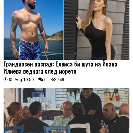
Грандиозен разпад: Елвиса би шута на Йоана
Илиева веднага след морето
05 Aug 10:50
0
749