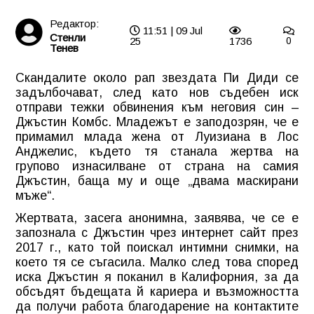
Редактор:
11:51 | 09 Jul
Стенли
25
1736
0
Тенев
Скандалите около рап звездата Пи Диди се
задълбочават, след като нов съдебен иск
отправи тежки обвинения към неговия син –
Джъстин Комбс. Младежът е заподозрян, че е
примамил млада жена от Луизиана в Лос
Анджелис, където тя станала жертва на
групово изнасилване от страна на самия
Джъстин, баща му и още „двама маскирани
мъже“.
Жертвата, засега анонимна, заявява, че се е
запознала с Джъстин чрез интернет сайт през
2017 г., като той поискал интимни снимки, на
което тя се съгасила. Малко след това според
иска Джъстин я поканил в Калифорния, за да
обсъдят бъдещата й кариера и възможността
да получи работа благодарение на контактите