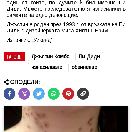
един от които, по думите й бил именно Пи
Диди. Мъжете последователно я изнасилили в
рамките на едно денонощие.
Джъстин е роден през 1993 г. от връзката на Пи
Диди с дизайнерката Миса Хилтън-Брим.
Източник: „Уикенд“
ТАГОВЕ:
Джъстин Комбс
Пи Диди
изнасилване
обвинение
СПОДЕЛИ: