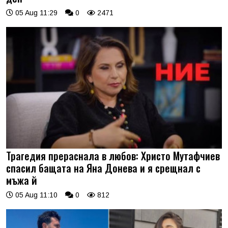
05 Aug 11:29
0
2471
Трагедия прераснала в любов: Христо Мутафчиев
спасил бащата на Яна Донева и я срещнал с
мъжа й
05 Aug 11:10
0
812