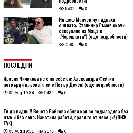
подробности)
5432
0
На шеф Манчев му паднаха
очилата: Станимир Гъмов скочи
сексуално на Маца в
„Черешката“! (още подробности)
4585
0
ПОСЛЕДНИ
Ирмена Чичикова не е на себе си: Александра Фейгин
потвърди връзката си с Петър Дочев! (още подробности)
05 Aug 19:34
5432
0
Ти да видиш!! Венета Райкова обяви как се подмладява без
мъж и без секс: Наистина работи, правя го от месеци! (ВИЖ
ТУК)
05 Aug 19:31
2170
0