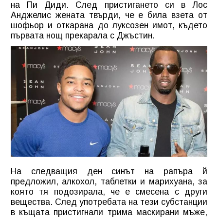
на Пи Диди. След пристигането си в Лос
Анджелис жената твърди, че е била взета от
шофьор и откарана до луксозен имот, където
първата нощ прекарала с Джъстин.
На следващия ден синът на рапъра й
предложил, алкохол, таблетки и марихуана, за
която тя подозирала, че е смесена с други
вещества. След употребата на тези субстанции
в къщата пристигнали трима маскирани мъже,