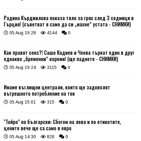
Радина Кърджилова показа тяло за грях след 3 седмици в
Гърция! (съветват я само да си „махне“ устата - СНИМКИ)
05 Aug 19:28
4144
0
Как правят секс?! Сашо Кадиев и Чоева търкат един в друг
еднакво „бременни“ кореми! (ще паднете - СНИМКИ)
05 Aug 19:24
3115
0
Имаме въглищни централи, които ще задоволят
вътрешното потребление на ток
05 Aug 15:01
315
0
"Тойро" по български: Сбогом на лева и по етикетите,
цените вече ще са само в евро
05 Aug 14:30
826
0