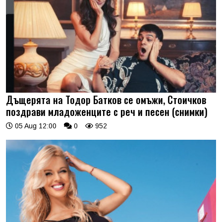
Дъщерята на Тодор Батков се омъжи, Стоичков
поздрави младоженците с реч и песен (снимки)
05 Aug 12:00
0
952