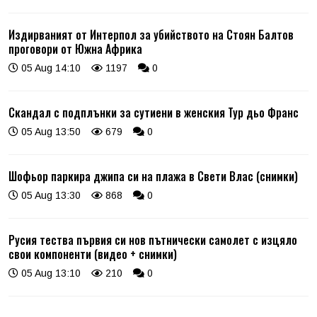
Издирваният от Интерпол за убийството на Стоян Балтов
проговори от Южна Африка
05 Aug 14:10
1197
0
Скандал с подплънки за сутиени в женския Тур дьо Франс
05 Aug 13:50
679
0
Шофьор паркира джипа си на плажа в Свети Влас (снимки)
05 Aug 13:30
868
0
Русия тества първия си нов пътнически самолет с изцяло
свои компоненти (видео + снимки)
05 Aug 13:10
210
0