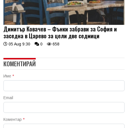
Димитър Ковачев – Фънки забрави за София и
заседна в Царево за цели две седмици
05 Aug 9:30
0
658
КОМЕНТИРАЙ
Име
*
Email
Коментар
*