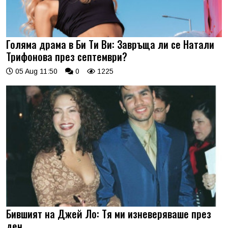
Голяма драма в Би Ти Ви: Завръща ли се Натали
Трифонова през септември?
05 Aug 11:50
0
1225
Бившият на Джей Ло: Тя ми изневеряваше през
ден