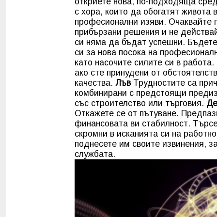
откриете нова, по-подходяща сред
с хора, които да обогатят живота
професионални изяви. Очаквайте 
прибързани решения и не действай
си няма да бъдат успешни. Бъдет
си за нова посока на професионал
като насочите силите си в работа
ако сте принудени от обстоятелст
качества.
Лъв
Трудностите са прич
комбинирани с предстоящи предизв
със строителство или търговия.
Де
Откажете се от пътуване. Предпаз
финансовата ви стабилност. Търсе
скромни в исканията си на работно
поднесете им своите извинения, з
службата.