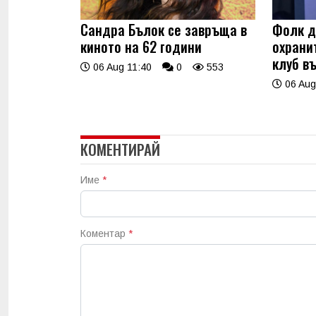
Сандра Бълок се завръща в
Фолк д
киното на 62 години
охрани
клуб в
06 Aug 11:40
0
553
06 Aug
КОМЕНТИРАЙ
Име
*
Коментар
*