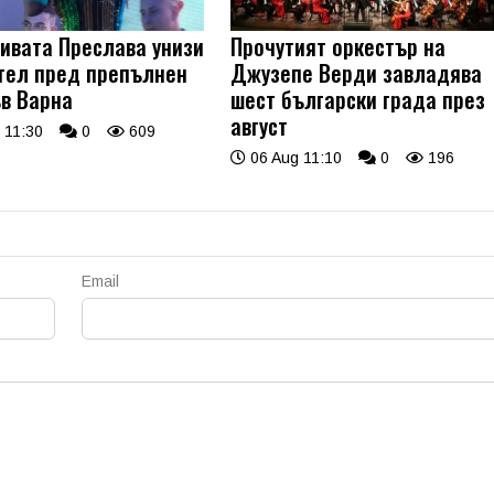
ивата Преслава унизи
Прочутият оркестър на
тел пред препълнен
Джузепе Верди завладява
ъв Варна
шест български града през
август
 11:30
0
609
06 Aug 11:10
0
196
Email