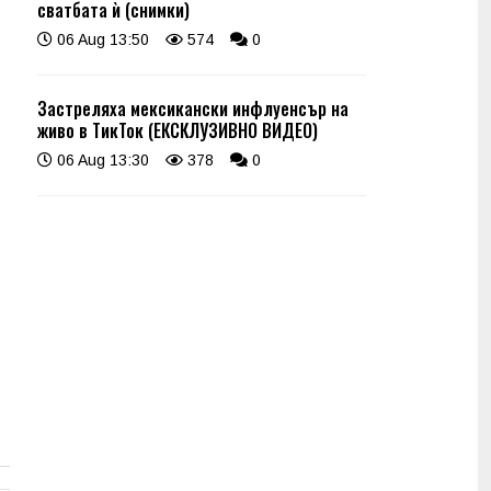
сватбата ѝ (снимки)
06 Aug 13:50
574
0
Застреляха мексикански инфлуенсър на
живо в ТикТок (ЕКСКЛУЗИВНО ВИДЕО)
06 Aug 13:30
378
0