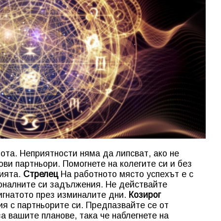
ота. Неприятности няма да липсват, ако не
ви партньори. Помогнете на колегите си и без
ията.
Стрелец
На работното място успехът е с
ионалните си задължения. Не действайте
игнатото през изминалите дни.
Козирог
я с партньорите си. Предпазвайте се от
а вашите планове, така че наблегнете на