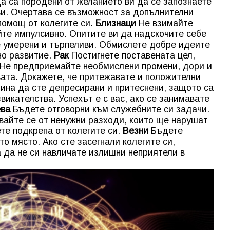
а са породени от желанието ви да се запознаете
 ви. Очертава се възможност за допълнителни
помощ от колегите си.
Близнаци
Не взимайте
те импулсивно. Опитите ви да надскочите себе
е умерени и търпеливи. Обмислете добре идеите
но развитие.
Рак
Постигнете поставената цел,
. Не предприемайте необмислени промени, дори и
вата. Докажете, че притежавате и положителни
ина да сте депресирани и притеснени, защото са
икателства. Успехът е с вас, ако се занимавате
ва
Бъдете отговорни към служебните си задачи.
вайте се от ненужни разходи, които ще нарушат
те подкрепа от колегите си.
Везни
Бъдете
то място. Ако сте засегнали колегите си,
а да не си навличате излишни неприятели в