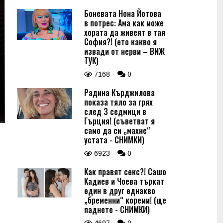
Боневата Нона Йотова
в потрес: Ама как може
хората да живеят в тая
София?! (ето какво я
извади от нерви – ВИЖ
ТУК)
7168
0
Радина Кърджилова
показа тяло за грях
след 3 седмици в
Гърция! (съветват я
само да си „махне“
устата - СНИМКИ)
6923
0
Как правят секс?! Сашо
Кадиев и Чоева търкат
един в друг еднакво
„бременни“ кореми! (ще
паднете - СНИМКИ)