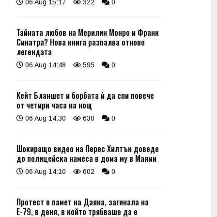
06 Aug 15:17
322
0
Тайната любов на Мерилин Монро и Франк
Синатра? Нова книга разпалва отново
легендата
06 Aug 14:48
595
0
Кейт Бланшет и борбата ѝ да спи повече
от четири часа на нощ
06 Aug 14:30
630
0
Шокиращо видео на Перес Хилтън доведе
до полицейска намеса в дома му в Маями
06 Aug 14:10
602
0
Протест в памет на Даяна, загинала на
Е-79, в деня, в който трябваше да е