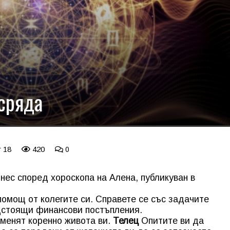
 сряда
r 18
420
0
нес според хороскопа на Алена, публикуван в
помощ от колегите си. Справете се със задачите
едстоящи финансови постъпления.
менят коренно живота ви.
Телец
Опитите ви да