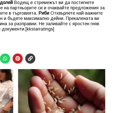
долей
Водещ е стремежът ви да постигнете
е на партньорите си и очаквайте предложения за
ите в търговията.
Риби
Отхвърлете най-важните
н и бъдете максимално дейни. Прекалената ви
ина за разправии. Не заливайте с яростен гняв
 документи.[kkstarratings]