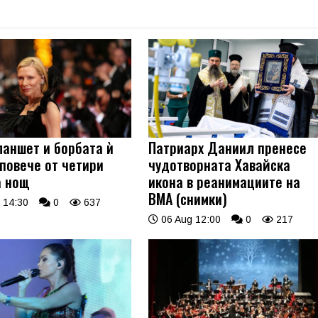
ланшет и борбата ѝ
Патриарх Даниил пренесе
 повече от четири
чудотворната Хавайска
а нощ
икона в реанимациите на
ВМА (снимки)
 14:30
0
637
06 Aug 12:00
0
217