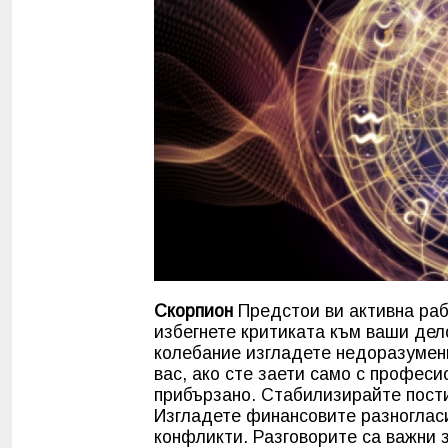
Скорпион
Предстои ви активна раб
избегнете критиката към ваши дело
колебание изгладете недоразумен
вас, ако сте заети само с профес
прибързано. Стабилизирайте пост
Изгладете финансовите разногласи
конфликти. Разговорите са важни з