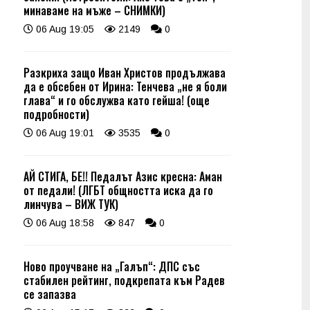
минаваме на мъже – СНИМКИ)
06 Aug 19:05
2149
0
Разкриха защо Иван Христов продължава
да е обсебен от Ирина: Тенчева „не я боли
глава“ и го обслужва като гейша! (още
подробности)
06 Aug 19:01
3535
0
АЙ СТИГА, БЕ!! Педалът Азис кресна: Аман
от педали! (ЛГБТ общността иска да го
линчува – ВИЖ ТУК)
06 Aug 18:58
847
0
Ново проучване на „Галъп“: ДПС със
стабилен рейтинг, подкрепата към Радев
се запазва