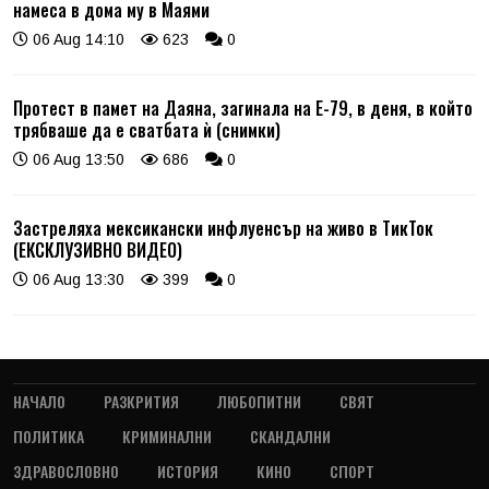
намеса в дома му в Маями
06 Aug 14:10
623
0
Протест в памет на Даяна, загинала на Е-79, в деня, в който
трябваше да е сватбата ѝ (снимки)
06 Aug 13:50
686
0
Застреляха мексикански инфлуенсър на живо в ТикТок
(ЕКСКЛУЗИВНО ВИДЕО)
06 Aug 13:30
399
0
НАЧАЛО
РАЗКРИТИЯ
ЛЮБОПИТНИ
СВЯТ
ПОЛИТИКА
КРИМИНАЛНИ
СКАНДАЛНИ
ЗДРАВОСЛОВНО
ИСТОРИЯ
КИНО
СПОРТ