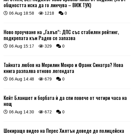
общността иска да го линчува – ВИЖ ТУК)
06 Aug 18:58
1218
0
Ново проучване на „Галъп“: ДПС със стабилен рейтинг,
подкрепата към Радев се запазва
06 Aug 15:17
329
0
Тайната любов на Мерилин Монро и Франк Синатра? Нова
книга разпалва отново легендата
06 Aug 14:48
679
0
Кейт Бланшет и борбата ѝ да спи повече от четири часа на
нощ
06 Aug 14:30
672
0
Шокиращо видео на Перес Хилтън доведе до полицейска