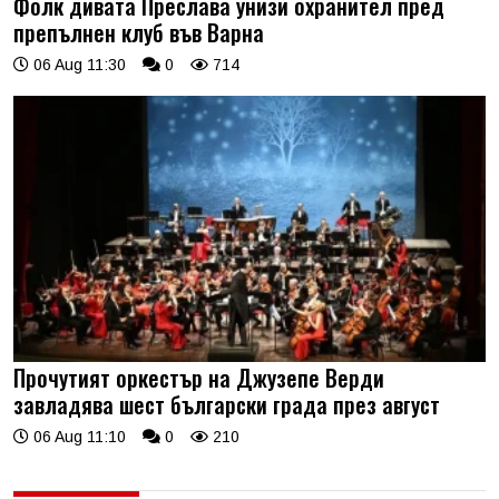
Фолк дивата Преслава унизи охранител пред
препълнен клуб във Варна
06 Aug 11:30
0
714
Прочутият оркестър на Джузепе Верди
завладява шест български града през август
06 Aug 11:10
0
210