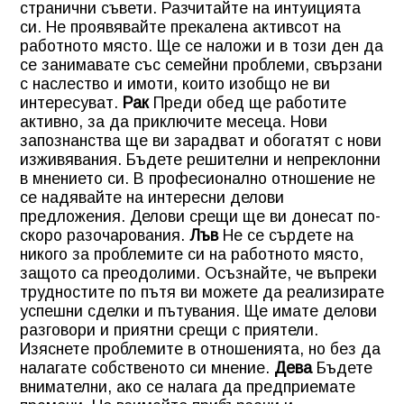
странични съвети. Разчитайте на интуицията
си. Не проявявайте прекалена активсот на
работното място. Ще се наложи и в този ден да
се занимавате със семейни проблеми, свързани
с наслество и имоти, които изобщо не ви
интересуват.
Рак
Преди обед ще работите
активно, за да приключите месеца. Нови
запознанства ще ви зарадват и обогатят с нови
изживявания. Бъдете решителни и непреклонни
в мнението си. В професионално отношение не
се надявайте на интересни делови
предложения. Делови срещи ще ви донесат по-
скоро разочарования.
Лъв
Не се сърдете на
никого за проблемите си на работното място,
защото са преодолими. Осъзнайте, че въпреки
трудностите по пътя ви можете да реализирате
успешни сделки и пътувания. Ще имате делови
разговори и приятни срещи с приятели.
Изяснете проблемите в отношенията, но без да
налагате собственото си мнение.
Дева
Бъдете
внимателни, ако се налага да предприемате