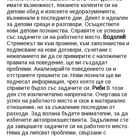
имате възможност, поканете колегите си на
делови обед и изяснете недоразуменията,
възникнали в последните дни. Денят е идеален
за делови срещи и разговори. Осъществете
нови делови познанства. Справяте се успешно
със задачите си на работното място.
Водолей
Стремежът ви към промени, към запознанства и
подписване на нови договори, съчетани с
нежеланието ви да се примирите с наложените
правила на поведение, ще ви създадат
проблеми. Анализирайте поведението си и
отстранете грешките си. Нови познати ще ви
поднесат информация, чрез която ще се
справите бързо със задачите си.
Риби
В този
ден сте изключително напрегнати. Очертава се
успех на работното място и скок в материално
отношение, но за съжаление последван от
разходи. Зад волана бъдете внимателни, за да
избегнете автопроизшествията. Задължени сте
да завършите задачите си на работното място.
Няма да липсват проблеми, свързани с