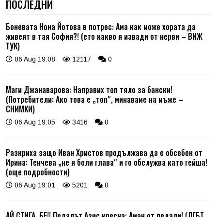
ПОСЛЕДНИ
Боневата Нона Йотова в потрес: Ама как може хората да
живеят в тая София?! (ето какво я извади от нерви – ВИЖ
ТУК)
06 Aug 19:08
12117
0
Маги Джанаварова: Направих топ тяло за бански!
(Потребители: Ако това е „топ“, минаваме на мъже –
СНИМКИ)
06 Aug 19:05
3416
0
Разкриха защо Иван Христов продължава да е обсебен от
Ирина: Тенчева „не я боли глава“ и го обслужва като гейша!
(още подробности)
06 Aug 19:01
5201
0
АЙ СТИГА, БЕ!! Педалът Азис кресна: Аман от педали! (ЛГБТ