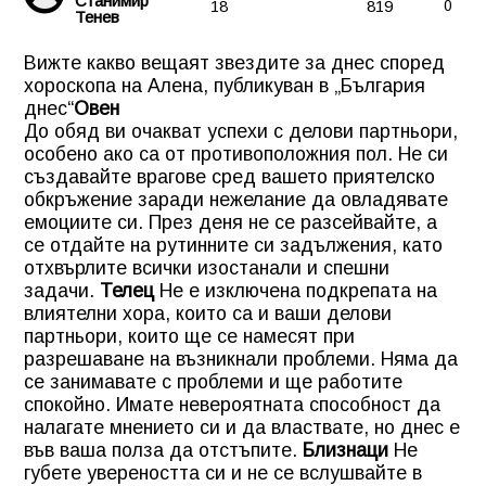
Станимир
18
819
0
Тенев
Вижте какво вещаят звездите за днес според
хороскопа на Алена, публикуван в „България
днес“
Овен
До обяд ви очакват успехи с делови партньори,
особено ако са от противоположния пол. Не си
създавайте врагове сред вашето приятелско
обкръжение заради нежелание да овладявате
емоциите си. През деня не се разсейвайте, а
се отдайте на рутинните си задължения, като
отхвърлите всички изостанали и спешни
задачи.
Телец
Не е изключена подкрепата на
влиятелни хора, които са и ваши делови
партньори, които ще се намесят при
разрешаване на възникнали проблеми. Няма да
се занимавате с проблеми и ще работите
спокойно. Имате невероятната способност да
налагате мнението си и да властвате, но днес е
във ваша полза да отстъпите.
Близнаци
Не
губете увереността си и не се вслушвайте в