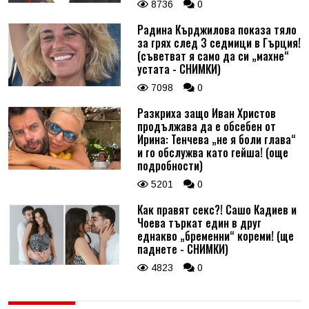
8736
0
Радина Кърджилова показа тяло
за грях след 3 седмици в Гърция!
(съветват я само да си „махне“
устата - СНИМКИ)
7098
0
Разкриха защо Иван Христов
продължава да е обсебен от
Ирина: Тенчева „не я боли глава“
и го обслужва като гейша! (още
подробности)
5201
0
Как правят секс?! Сашо Кадиев и
Чоева търкат един в друг
еднакво „бременни“ кореми! (ще
паднете - СНИМКИ)
4823
0