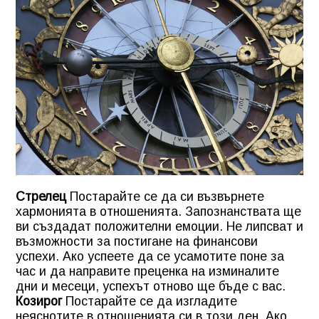
Стрелец
Постарайте се да си възвърнете
хармонията в отношенията. Запознанствата ще
ви създадат положителни емоции. Не липсват и
възможности за постигане на финансови
успехи. Ако успеете да се усамотите поне за
час и да направите преценка на изминалите
дни и месеци, успехът отново ще бъде с вас.
Козирог
Постарайте се да изгладите
неяснотите в отношенията си в този ден. Ако