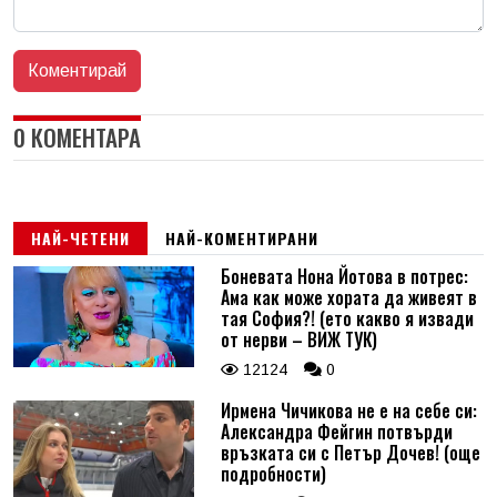
0 КОМЕНТАРА
НАЙ-ЧЕТЕНИ
НАЙ-КОМЕНТИРАНИ
Боневата Нона Йотова в потрес:
Ама как може хората да живеят в
тая София?! (ето какво я извади
от нерви – ВИЖ ТУК)
12124
0
Ирмена Чичикова не е на себе си:
Александра Фейгин потвърди
връзката си с Петър Дочев! (още
подробности)