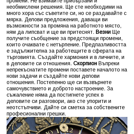
промени. Не взимайте прибързани и
необмислени решения. Ще сте необходими на
много хора със съветите си, но се раздавайте с
мярка. Делови предложения, даващи ви
възможности за промяна на работното място,
ням да липсват и ще ви притеснят.
Везни
Ще
получите съобщение за предстоящи промени,
които очаквате с нетърпение. Предпазливостта
е задължителна за работещите в сферата на
търговията. Създайте хармония и в личните, и
в деловите си отношения.
Скорпион
Въпреки
непрекъснатите промени поставете началото на
нови задачи и създайте нови делови
отношения. Постепенно ще си възвърнете
самочувствието и доброто настроение. За
съжаление няма да постигнете успех в
деловите си разговори, ако сте упорити и
неотстъпчиви. Дайте си сметка за собствените
професионални грешки.