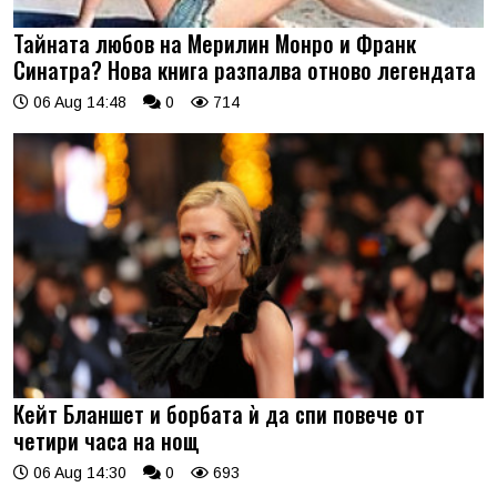
Тайната любов на Мерилин Монро и Франк
Синатра? Нова книга разпалва отново легендата
06 Aug 14:48
0
714
Кейт Бланшет и борбата ѝ да спи повече от
четири часа на нощ
06 Aug 14:30
0
693