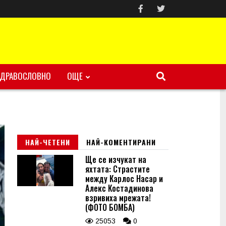
ЗДРАВОСЛОВНО
ОЩЕ
НАЙ-ЧЕТЕНИ
НАЙ-КОМЕНТИРАНИ
Ще се изчукат на
яхтата: Страстите
между Карлос Насар и
Алекс Костадинова
взривиха мрежата!
(ФОТО БОМБА)
25053
0