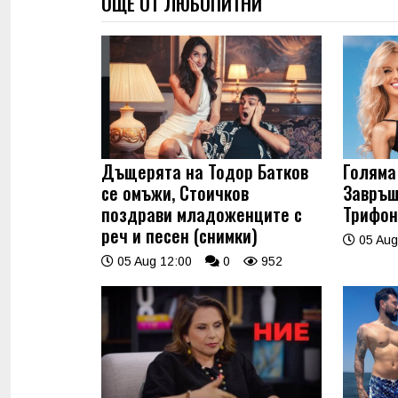
ОЩЕ ОТ ЛЮБОПИТНИ
Дъщерята на Тодор Батков
Голяма 
се омъжи, Стоичков
Завръщ
поздрави младоженците с
Трифон
реч и песен (снимки)
05 Aug
05 Aug 12:00
0
952