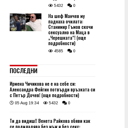
5432
0
На шеф Манчев му
паднаха очилата:
Станимир Гъмов скочи
сексуално на Маца в
„Черешката“! (още
подробности)
4585
0
ПОСЛЕДНИ
Ирмена Чичикова не е на себе си:
Александра Фейгин потвърди връзката си
с Петър Дочев! (още подробности)
05 Aug 19:34
5432
0
Ти да видиш!! Венета Райкова обяви как
се подмладява без мъж и без секс: