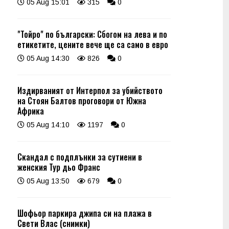
05 Aug 15:01
315
0
"Тойро" по български: Сбогом на лева и по
етикетите, цените вече ще са само в евро
05 Aug 14:30
826
0
Издирваният от Интерпол за убийството
на Стоян Балтов проговори от Южна
Африка
05 Aug 14:10
1197
0
Скандал с подплънки за сутиени в
женския Тур дьо Франс
05 Aug 13:50
679
0
Шофьор паркира джипа си на плажа в
Свети Влас (снимки)