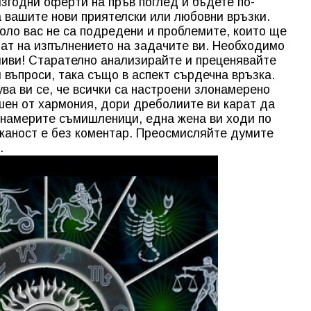
згодни оферти на пръв поглед и бъдете по-
 вашите нови приятелски или любовни връзки.
оло вас не са подредени и проблемите, които ще
ечат на изпълнението на задачите ви. Необходимо
ливи! Старателно анализирайте и преценявайте
 въпроси, така също в аспект сърдечна връзка.
ва ви се, че всички са настроени злонамерено
шен от хармония, дори дреболиите ви карат да
 намерите съмишленици, една жена ви ходи по
жаност е без коментар. Преосмисляйте думите
.