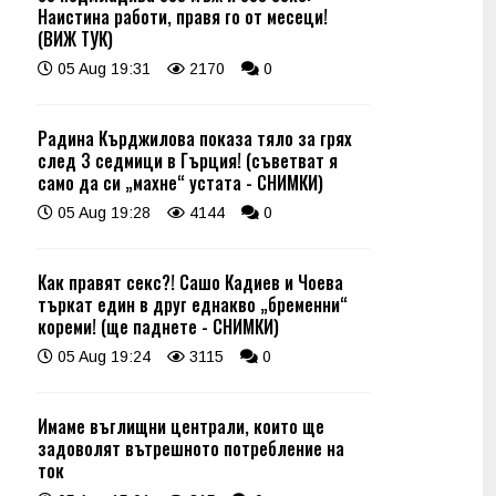
Наистина работи, правя го от месеци!
(ВИЖ ТУК)
05 Aug 19:31
2170
0
Радина Кърджилова показа тяло за грях
след 3 седмици в Гърция! (съветват я
само да си „махне“ устата - СНИМКИ)
05 Aug 19:28
4144
0
Как правят секс?! Сашо Кадиев и Чоева
търкат един в друг еднакво „бременни“
кореми! (ще паднете - СНИМКИ)
05 Aug 19:24
3115
0
Имаме въглищни централи, които ще
задоволят вътрешното потребление на
ток