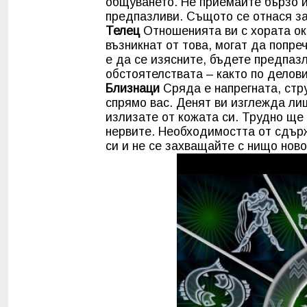
общуването. Не приемайте бързо и
предпазливи. Същото се отнася за
Телец
Отношенията ви с хората ок
възникнат от това, могат да попр
е да се изясните, бъдете предпаз
обстоятелствата – както по делови
Близнаци
Сряда е напрегната, стру
спрямо вас. Денят ви изглежда ли
излизате от кожата си. Трудно ще
нервите. Необходимостта от сдър
си и не се захващайте с нищо ново