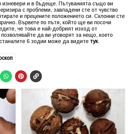
ви изневери и в бъдеще. Пътуванията също ви
еризира с проблеми, завладени сте от чувство
нтирате и прецените положението си. Склонни сте
рачно. Вървете по пътя, който ще ви посочи
едите, че това е най-добрият изход от
 позволявайте да ви уговорят за нещо, което
останалите 6 зодии може да видите
тук
.
оскоп