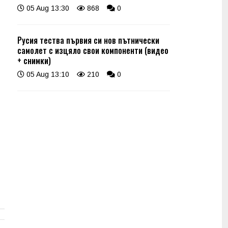
05 Aug 13:30
868
0
Русия тества първия си нов пътнически
самолет с изцяло свои компоненти (видео
+ снимки)
05 Aug 13:10
210
0