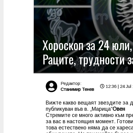
Хороскоп за 24 юли,
Раците, трудности 
Редактор:
12:36 | 24 Jul
Станимир Тенев
Вижте какво вещаят звездите за д
публикуван във в. „Марица“
Овен
Стремите се много активно към пр
за вас в настоящия момент. Готови
това естествено няма да се хареса