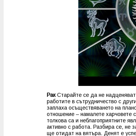
Рак
Старайте се да не надценявате
работите в сътрудничество с друг
заплаха осъществяването на плано
отношение – намалете харчовете с
толкова са и неблагоприятните яв
активно с работа. Разбира се, не 
ще отидат на вятъра. Денят е усп