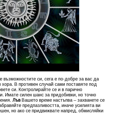
 възможностите си, сега е по-добре за вас да
и хора. В противен случай сами поставяте под
вете си. Контролирайте се и в парично
и. Имате силен шанс за придобивки, но точно
ления.
Лъв
Вашето време настъпва – захванете се
забравяйте предпазливостта, иначе усилията ви
ешен, но ако се придвижвате напред, обмисляйки