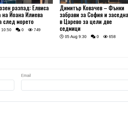
озен разпад: Елвиса
Димитър Ковачев – Фънки
а на Йоана Илиева
забрави за София и заседн
а след морето
в Царево за цели две
седмици
 10:50
0
749
05 Aug 9:30
0
658
Email