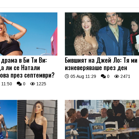
драма в Би Ти Ви:
Бившият на Джей Ло: Тя ми
а ли се Натали
изневеряваше през ден
ова през септември?
05 Aug 11:29
0
2471
 11:50
0
1225