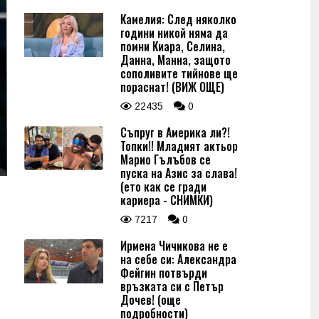
Камелия: След няколко
години никой няма да
помни Киара, Селина,
Данна, Манна, защото
сополивите тийнове ще
пораснат! (ВИЖ ОЩЕ)
22435
0
Съпруг в Америка ли?!
Топки!! Младият актьор
Марио Гълъбов се
пуска на Азис за слава!
(ето как се гради
кариера - СНИМКИ)
7217
0
Ирмена Чичикова не е
на себе си: Александра
Фейгин потвърди
връзката си с Петър
Дочев! (още
подробности)