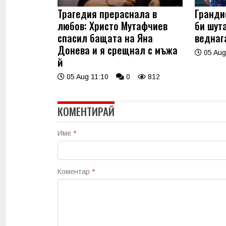
Трагедия прераснала в
Гранди
любов: Христо Мутафчиев
би шут
спасил бащата на Яна
веднаг
Донева и я срещнал с мъжа
05 Aug
й
05 Aug 11:10
0
812
КОМЕНТИРАЙ
Име
*
Коментар
*