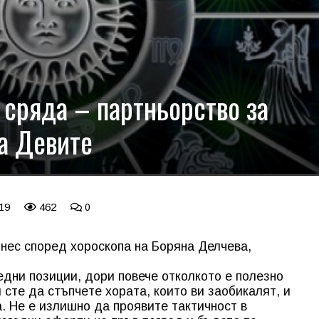
 сряда – партньорство за
за Девите
 19
462
0
нес според хороскопа на Боряна Делчева,
едни позиции, дори повече отколкото е полезно
 сте да стъпчeте хората, които ви заобикалят, и
. Не е излишно да проявите тактичност в